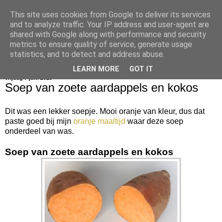
This site uses cookies from Google to deliver its services
bijna net zo lekker als thuis
and to analyze traffic. Your IP address and user-agent are
shared with Google along with performance and security
metrics to ensure quality of service, generate usage
statistics, and to detect and address abuse.
▼
LEARN MORE
GOT IT
vrijdag 7 juni 2013
Soep van zoete aardappels en kokos
Dit was een lekker soepje. Mooi oranje van kleur, dus dat
paste goed bij mijn
oranje maaltijd
waar deze soep
onderdeel van was.
Soep van zoete aardappels en kokos