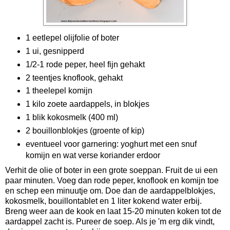
1 eetlepel olijfolie of boter
1 ui, gesnipperd
1/2-1 rode peper, heel fijn gehakt
2 teentjes knoflook, gehakt
1 theelepel komijn
1 kilo zoete aardappels, in blokjes
1 blik kokosmelk (400 ml)
2 bouillonblokjes (groente of kip)
eventueel voor garnering: yoghurt met een snuf
komijn en wat verse koriander erdoor
Verhit de olie of boter in een grote soeppan. Fruit de ui een
paar minuten. Voeg dan rode peper, knoflook en komijn toe
en schep een minuutje om. Doe dan de aardappelblokjes,
kokosmelk, bouillontablet en 1 liter kokend water erbij.
Breng weer aan de kook en laat 15-20 minuten koken tot de
aardappel zacht is. Pureer de soep. Als je 'm erg dik vindt,