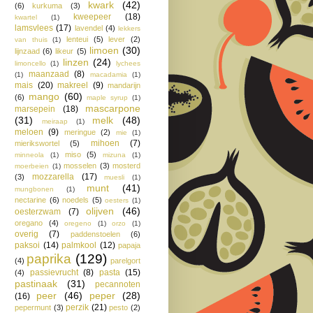
kwark
(42)
(6)
kurkuma
(3)
kweepeer
(18)
kwartel
(1)
lamsvlees
(17)
lavendel
(4)
lekkers
lenteui
(5)
lever
(2)
van thuis
(1)
limoen
(30)
lijnzaad
(6)
likeur
(5)
linzen
(24)
limoncello
(1)
lychees
maanzaad
(8)
(1)
macadamia
(1)
mais
(20)
makreel
(9)
mandarijn
mango
(60)
(6)
maple syrup
(1)
mascarpone
marsepein
(18)
(31)
melk
(48)
meiraap
(1)
meloen
(9)
meringue
(2)
mie
(1)
mihoen
(7)
mierikswortel
(5)
miso
(5)
minneola
(1)
mizuna
(1)
mosselen
(3)
mosterd
moerbeien
(1)
mozzarella
(17)
(3)
muesli
(1)
munt
(41)
mungbonen
(1)
nectarine
(6)
noedels
(5)
oesters
(1)
olijven
(46)
oesterzwam
(7)
oregano
(4)
oregeno
(1)
orzo
(1)
overig
(7)
paddenstoelen
(6)
paksoi
(14)
palmkool
(12)
papaja
paprika
(129)
(4)
parelgort
passievrucht
(8)
pasta
(15)
(4)
pastinaak
(31)
pecannoten
peer
(46)
peper
(28)
(16)
perzik
(21)
pepermunt
(3)
pesto
(2)