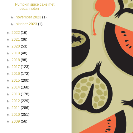
Pumpkin spice cake met
pecannoten
►
november 2023
(1)
►
oktober 2023
(1)
►
2022
(16)
►
2021
(36)
►
2020
(53)
►
2019
(48)
►
2018
(98)
►
2017
(123)
►
2016
(172)
►
2015
(200)
►
2014
(168)
►
2013
(178)
►
2012
(229)
►
2011
(286)
►
2010
(251)
►
2009
(56)