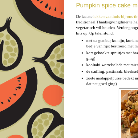
Pumpkin spice cake m
De laatste
lekkersvanthuis-bij-ons-th
traditionaal Thanksgivingdiner te h
vegetarisch wil houden. Verder goog
hits op. Op tafel stond:
met oa gember, komijn, koria
bedje van rijst bestrooid met 
kort gekookte spruitjes met h
ging)
koolrabi-wortelsalade met mier
de stuffing: pastinaak, bleeksel
zoete aardappelpuree bedekt me
dat net goed ging)