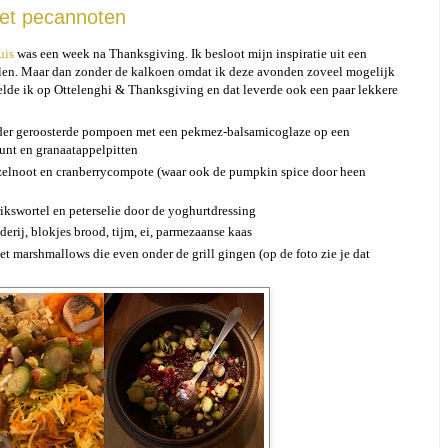
et pecannoten
uis
was een week na Thanksgiving. Ik besloot mijn inspiratie uit een
alen. Maar dan zonder de kalkoen omdat ik deze avonden zoveel mogelijk
elde ik op Ottelenghi & Thanksgiving en dat leverde ook een paar lekkere
nder geroosterde pompoen met een pekmez-balsamicoglaze op een
munt en granaatappelpitten
azelnoot en cranberrycompote (waar ook de pumpkin spice door heen
ikswortel en peterselie door de yoghurtdressing
derij, blokjes brood, tijm, ei, parmezaanse kaas
t marshmallows die even onder de grill gingen (op de foto zie je dat