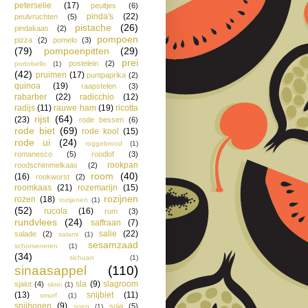
peterselie
(17)
peultjes
(6)
pinda's
(22)
peulvruchten
(5)
pistache
(26)
pindakaas
(2)
pompoen
pizza
(2)
pomelo
(3)
(79)
pompoenpitten
(29)
prei
postelein
(2)
portobello
(1)
(42)
pruimen
(17)
puntpaprika
(2)
quinoa
(19)
raapstelen
(3)
rabarber
(22)
radicchio
(12)
radijs
(11)
rauwe ham
(19)
ricotta
rijst
(64)
(23)
rode bessen
(6)
rode biet
(69)
rode kool
(15)
rode ui
(24)
roggebrood
(1)
romanesco
(5)
roodlof
(3)
rookpan
roodschimmelkaas
(2)
room
(40)
(16)
rookworst
(2)
roomkaas
(21)
rozemarijn
(15)
rozijnen
rozen
(18)
rozijenen
(1)
(52)
rucola
(16)
rum
(3)
rundvlees
(24)
saffraan
(7)
salie
(22)
salade
(2)
salami
(1)
sesamzaad
schorseneren
(1)
(34)
sichuan
(1)
sinaasappel
(110)
sla
(9)
slagroom
sjalot
(4)
skrei
(1)
(13)
snijbiet
(11)
smurf
(1)
snijbonen
(9)
soja
(5)
soep
(1)