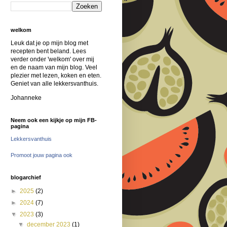
welkom
Leuk dat je op mijn blog met
recepten bent beland. Lees
verder onder 'welkom' over mij
en de naam van mijn blog. Veel
plezier met lezen, koken en eten.
Geniet van alle lekkersvanthuis.
Johanneke
Neem ook een kijkje op mijn FB-
pagina
Lekkersvanthuis
Promoot jouw pagina ook
blogarchief
►
2025
(2)
►
2024
(7)
▼
2023
(3)
▼
december 2023
(1)