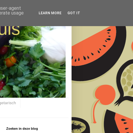
 user-agent
nerate usage
LEARN MORE
GOT IT
uis
getarisch
Zoeken in deze blog