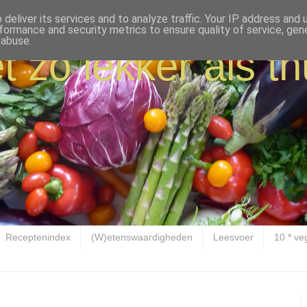
deliver its services and to analyze traffic. Your IP address and
formance and security metrics to ensure quality of service, ge
 abuse.
t zo lekker als th
Receptenindex
(W)etenswaardigheden
Leesvoer
10 * ve