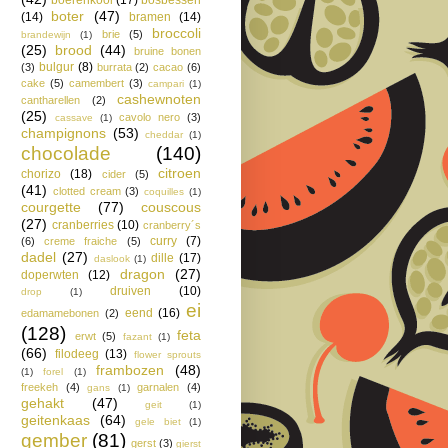
boter
(47)
(14)
bramen
(14)
broccoli
brie
(5)
brandewijn
(1)
(25)
brood
(44)
bruine bonen
bulgur
(8)
(3)
burrata
(2)
cacao
(6)
cake
(5)
camembert
(3)
campari
(1)
cashewnoten
cantharellen
(2)
(25)
cavolo nero
(3)
cassave
(1)
champignons
(53)
cheddar
(1)
chocolade
(140)
citroen
chorizo
(18)
cider
(5)
(41)
clotted cream
(3)
coquilles
(1)
courgette
(77)
couscous
(27)
cranberries
(10)
cranberry´s
curry
(7)
(6)
creme fraiche
(5)
dadel
(27)
dille
(17)
daslook
(1)
dragon
(27)
doperwten
(12)
druiven
(10)
drop
(1)
ei
eend
(16)
edamamebonen
(2)
(128)
feta
erwt
(5)
fazant
(1)
(66)
filodeeg
(13)
flower sprouts
frambozen
(48)
(1)
forel
(1)
freekeh
(4)
garnalen
(4)
gans
(1)
gehakt
(47)
geit
(1)
geitenkaas
(64)
gele biet
(1)
gember
(81)
gerst
(3)
gierst