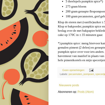
5 theelepels pumpkin spice*)
275 gram bloem
200 gram geraspte flespompoe
100 gram pecannoten, grof ge
Klop de eieren met (vanille)suiker ± 
Klop er bakpoeder, pumpkin spice en
beslag over de met bakpapier bekled
cake op 170C in ± 35 minuten gaar.
*) pumpkin spice: meng hiervoor kane
gemalen piment (2 delen) en geraspte
pumpkin spice over voor iets anders.
havermout van manlief in plaats van 
hele pimentkorrels en mijn specerij
Geen opmerkingen:
Labels:
pecannoten
,
pompoen
,
specerij
Nieuwere posts
Abonneren op:
Posts (Atom)