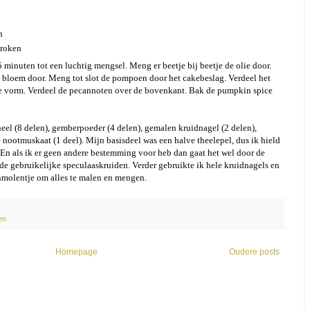
n
broken
5 minuten tot een luchtig mengsel. Meng er beetje bij beetje de olie door.
 bloem door. Meng tot slot de pompoen door het cakebeslag. Verdeel het
e vorm. Verdeel de pecannoten over de bovenkant. Bak de pumpkin spice
el (8 delen), gemberpoeder (4 delen), gemalen kruidnagel (2 delen),
 nootmuskaat (1 deel). Mijn basisdeel was een halve theelepel, dus ik hield
 En als ik er geen andere bestemming voor heb dan gaat het wel door de
de gebruikelijke speculaaskruiden. Verder gebruikte ik hele kruidnagels en
enmolentje om alles te malen en mengen.
en
Homepage
Oudere posts