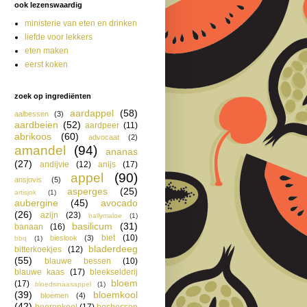
ook lezenswaardig
ministerie van eten en drinken
liefde voor lekkers
eten maken
eerst koken
zoek op ingrediënten
aardappel
(58)
aalbessen
(3)
aardbeien
(52)
aardpeer
(11)
abrikoos
(60)
advocaat
(2)
amandel
(94)
ananas
(27)
andijvie
(12)
anijs
(17)
appel
(90)
ansjovis
(5)
asperges
(25)
artisjok
(1)
aubergine
(45)
avocado
(26)
azijn
(23)
ballymaloe
(1)
basilicum
(31)
banaan
(16)
biet
(10)
bieslook
(3)
bbq
(1)
bladerdeeg
bitterkoekjes
(12)
(55)
blauwe bessen
(10)
blauwe kaas
(17)
bleekselderij
bloem
(17)
bloedsinaasappel
(1)
(39)
bloemkool
bloemen
(4)
(42)
boerenkool
(17)
bosbessen