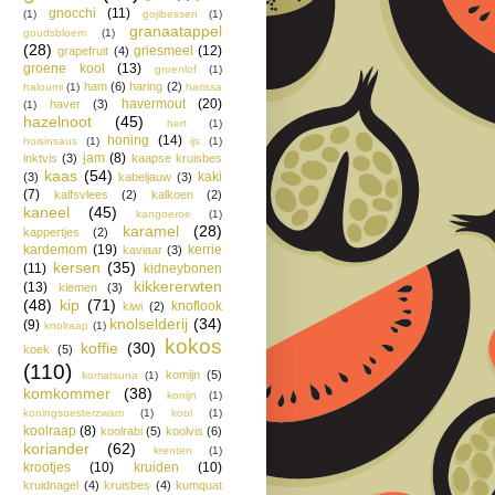
gnocchi
(11)
(1)
gojibessen
(1)
granaatappel
goudsbloem
(1)
(28)
griesmeel
(12)
grapefruit
(4)
groene kool
(13)
groenlof
(1)
ham
(6)
haring
(2)
haloumi
(1)
harissa
havermout
(20)
haver
(3)
(1)
hazelnoot
(45)
hert
(1)
honing
(14)
hoisinsaus
(1)
ijs
(1)
jam
(8)
inktvis
(3)
kaapse kruisbes
kaas
(54)
kaki
(3)
kabeljauw
(3)
(7)
kalfsvlees
(2)
kalkoen
(2)
kaneel
(45)
kangoeroe
(1)
karamel
(28)
kappertjes
(2)
kardemom
(19)
kerrie
kaviaar
(3)
kersen
(35)
(11)
kidneybonen
kikkererwten
(13)
kiemen
(3)
(48)
kip
(71)
knoflook
kiwi
(2)
knolselderij
(34)
(9)
knolraap
(1)
kokos
koffie
(30)
koek
(5)
(110)
komijn
(5)
komatsuna
(1)
komkommer
(38)
konijn
(1)
koningsoesterzwam
(1)
kool
(1)
koolraap
(8)
koolrabi
(5)
koolvis
(6)
koriander
(62)
krenten
(1)
krootjes
(10)
kruiden
(10)
kruidnagel
(4)
kruisbes
(4)
kumquat