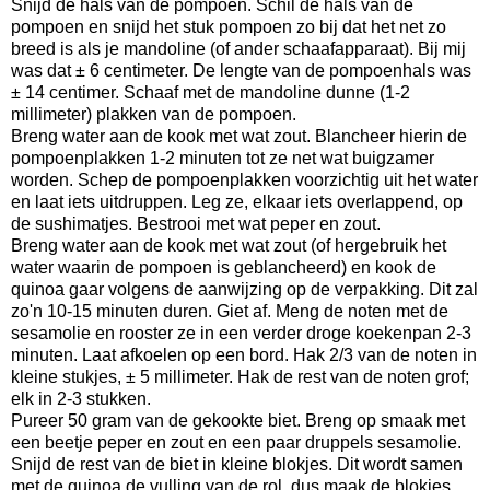
Snijd de hals van de pompoen. Schil de hals van de
pompoen en snijd het stuk pompoen zo bij dat het net zo
breed is als je mandoline (of ander schaafapparaat). Bij mij
was dat ± 6 centimeter. De lengte van de pompoenhals was
± 14 centimer. Schaaf met de mandoline dunne (1-2
millimeter) plakken van de pompoen.
Breng water aan de kook met wat zout. Blancheer hierin de
pompoenplakken 1-2 minuten tot ze net wat buigzamer
worden. Schep de pompoenplakken voorzichtig uit het water
en laat iets uitdruppen. Leg ze, elkaar iets overlappend, op
de sushimatjes. Bestrooi met wat peper en zout.
Breng water aan de kook met wat zout (of hergebruik het
water waarin de pompoen is geblancheerd) en kook de
quinoa gaar volgens de aanwijzing op de verpakking. Dit zal
zo'n 10-15 minuten duren. Giet af. Meng de noten met de
sesamolie en rooster ze in een verder droge koekenpan 2-3
minuten. Laat afkoelen op een bord. Hak 2/3 van de noten in
kleine stukjes, ± 5 millimeter. Hak de rest van de noten grof;
elk in 2-3 stukken.
Pureer 50 gram van de gekookte biet. Breng op smaak met
een beetje peper en zout en een paar druppels sesamolie.
Snijd de rest van de biet in kleine blokjes. Dit wordt samen
met de quinoa de vulling van de rol, dus maak de blokjes