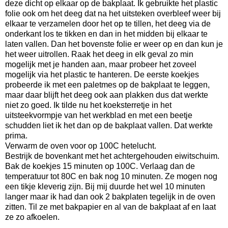
deze dicht op elkaar op de bakplaat. Ik gebruikte het plastic
folie ook om het deeg dat na het uitsteken overbleef weer bij
elkaar te verzamelen door het op te tillen, het deeg via de
onderkant los te tikken en dan in het midden bij elkaar te
laten vallen. Dan het bovenste folie er weer op en dan kun je
het weer uitrollen. Raak het deeg in elk geval zo min
mogelijk met je handen aan, maar probeer het zoveel
mogelijk via het plastic te hanteren. De eerste koekjes
probeerde ik met een paletmes op de bakplaat te leggen,
maar daar blijft het deeg ook aan plakken dus dat werkte
niet zo goed. Ik tilde nu het koeksterretje in het
uitsteekvormpje van het werkblad en met een beetje
schudden liet ik het dan op de bakplaat vallen. Dat werkte
prima.
Verwarm de oven voor op 100C hetelucht.
Bestrijk de bovenkant met het achtergehouden eiwitschuim.
Bak de koekjes 15 minuten op 100C. Verlaag dan de
temperatuur tot 80C en bak nog 10 minuten. Ze mogen nog
een tikje kleverig zijn. Bij mij duurde het wel 10 minuten
langer maar ik had dan ook 2 bakplaten tegelijk in de oven
zitten. Til ze met bakpapier en al van de bakplaat af en laat
ze zo afkoelen.