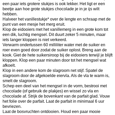
een paar iets grotere stukjes is ook lekker. Het ligt er een
beetje aan hoe grote stukjes chocolade je in je ijs wilt
hebben.
Halveer het vanillestukje* over de lengte en schraap met de
punt van een mesje het merg eruit.
Klop de eidooiers met het vanillemerg in een grote kom tot
een dik, luchtig mengsel. Dit duurt zeker 5 minuten, maar
iets langer kloppen is niet verkeerd.
Verwarm ondertussen 60 milliliter water met de suiker en
roer even goed door zodat de suiker oplost. Breng aan de
kook. Giet de hete suikersiroop bij de eidooiers terwijl je blijft
kloppen. Klop een paar minuten door tot het mengsel wat
afkoelt.
Klop in een andere kom de slagroom net stijf. Spatel de
slagroom door de afgekoelde eiervla. Als de vla te warm is,
smelt de slagroom.
Schep een deel van het mengsel in de vorm, bestrooi met
chocolade (of gebruik de plakjes) en wissel zo vla en
chocolade af. Strijk de bovenkant van de parfait glad. Vouw
het folie over de parfait. Laat de parfait in minimaal 6 uur
bevriezen.
Laat de bosvruchten ontdooien. Houd een paar mooie