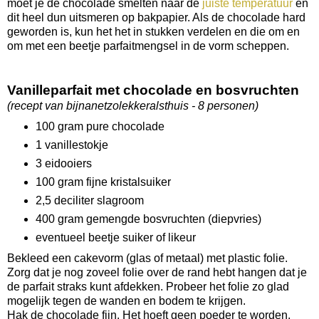
moet je de chocolade smelten naar de
juiste temperatuur
en
dit heel dun uitsmeren op bakpapier. Als de chocolade hard
geworden is, kun het het in stukken verdelen en die om en
om met een beetje parfaitmengsel in de vorm scheppen.
Vanilleparfait met chocolade en bosvruchten
(recept van bijnanetzolekkeralsthuis - 8 personen)
100 gram pure chocolade
1 vanillestokje
3 eidooiers
100 gram fijne kristalsuiker
2,5 deciliter slagroom
400 gram gemengde bosvruchten (diepvries)
eventueel beetje suiker of likeur
Bekleed een cakevorm (glas of metaal) met plastic folie.
Zorg dat je nog zoveel folie over de rand hebt hangen dat je
de parfait straks kunt afdekken. Probeer het folie zo glad
mogelijk tegen de wanden en bodem te krijgen.
Hak de chocolade fijn. Het hoeft geen poeder te worden,