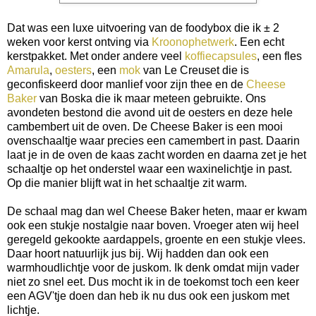
Dat was een luxe uitvoering van de foodybox die ik ± 2
weken voor kerst ontving via
Kroonophetwerk
. Een echt
kerstpakket. Met onder andere veel
koffiecapsules
, een fles
Amarula
,
oesters
, een
mok
van Le Creuset die is
geconfiskeerd door manlief voor zijn thee en de
Cheese
Baker
van Boska die ik maar meteen gebruikte. Ons
avondeten bestond die avond uit de oesters en deze hele
cambembert uit de oven. De Cheese Baker is een mooi
ovenschaaltje waar precies een camembert in past. Daarin
laat je in de oven de kaas zacht worden en daarna zet je het
schaaltje op het onderstel waar een waxinelichtje in past.
Op die manier blijft wat in het schaaltje zit warm.
De schaal mag dan wel Cheese Baker heten, maar er kwam
ook een stukje nostalgie naar boven. Vroeger aten wij heel
geregeld gekookte aardappels, groente en een stukje vlees.
Daar hoort natuurlijk jus bij. Wij hadden dan ook een
warmhoudlichtje voor de juskom. Ik denk omdat mijn vader
niet zo snel eet. Dus mocht ik in de toekomst toch een keer
een AGV'tje doen dan heb ik nu dus ook een juskom met
lichtje.