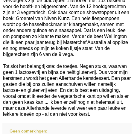
Vervolgens zijn de bladzijden 128 tot en met 152 bestemd
voor de hoofd- en bijgerechten. Van de 12 hoofdgerechten
zijn er 3 vegetarisch. Ook daar komt de showstopper uit een
boek: Groente! van Niven Kunz. Een hele flespompoen
wordt op de hasselbackmanier klaargemaakt, samen met
onder andere quinoa en sinaasappel. Dat is een leuk idee
om pompoen zo klaar te maken. Verder de beet Wellington
die ik een paar jaar terug bij Masterchef Australia al oppikte
en nog steeds op mijn te koken lijstje staat. Van de
bijgerechten zijn 6 van de 9 vega.
Tot slot het belangrijkste: de toetjes. Negen stuks, waarvan
geen 1 lactosevrij en bijna de helft glutenvrij. Dus voor mijn
kerstmenu wordt het geen Allerhande kerstdessert. Een paar
gasten die bij ons zullen aanschuiven willen namelijk
lactose- en glutenvrij eten. En dat is best een uitdaging,
vooral omdat ik eerder de vegetarische kant op wil en als er
dan geen kaas kan.... Ik ben er zelf nog niet helemaal uit,
maar deze Allerhande leverde wel weer een paar leuke en
lekkere ideeën op - al dan niet voor kerst.
Geen opmerkingen: