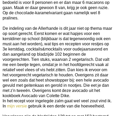
bedoeld is voor 8 personen en er dan maar 6 macarons op
gaan. Maak er daar gewoon 8 van, krijg je ook geen ruzie.
Op de chocolade-karamelvariant gaan namelijk wel 8
pralines.
De indeling van de Allerhande is dit jaar niet op thema maar
op soort gerecht. Eerst komen er wat hapjes voor een
kerstdiner op school (blijkbaar is dat tegenwoordig ook een
must aan het worden), wat tips en recepten voor restjes op
3e kerstdag, cocktails&mocktails voor oudejaarsavond en
dan aangeland op bladzijde 102 beginnen de
voorgerechten. Tien stuks, waarvan 2 vegetarisch. Dat valt
me een beetje tegen, omdat je in het hoofdgerecht vaak al
relatief veel vlees of vis hebt zitten. Dan kies ik ervoor om
het voorgerecht vegetarisch te houden. Overigens zit daar
wel een zoals dat heet showstopper bij: een hele avocado
gevuld met geitenkaas en gerold in nootjes. Die eet je dan
met z'n tweeën. Overigens komt deze avocado uit het
kookboek Avocado van Colette Dike.
In het recept voor ingelegde zalm gaat wel veel zout vind ik.
In
mijn versie
gebruik ik een derde van die hoeveelheid.