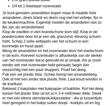
1/4 tot 1 theelepel rozenwater
Je kunt gemalen amandelen kopen maar ik maalde hele
amandelen, deels blank en deels nog met het velletje, fijn in
de keukenmachine. Eigenlijk moeten de amandelen niet zo
fijn zijn als amandelmeel.
Klop de eiwitten in een brandschone kom stijf. Klop er de
poedersuiker door tot je een dik, glanzend, kleverig schuim
hebt. Schep 2 volle eetlepels van het schuim in een
kommetje en houd apart.
Meng de amandelen en het rozenwater door het eiwitschuim
in de kom. Hoeveel rozenwater is afhankelijk van de sterkte
van het rozenwater dat je gebruikt en je smaak. Als je nooit
eerder iets met rozenwater hebt gemaakt, begin dan
voorzichtig met een paar druppels. Proef het deeg.
Pak een vel plastic folie. Schep hierop het amandeldeeg.
Dek af met een ander stuk plastic folie. Laat koud worden in
de koelkast.
Bekleed 2 bakplaten met bakpapier of bakfolie. Rol het deeg
tussen het plastic folie uit tot zo'n 3-4 millimeter dikte. Steek
er met een kleine sterretjeskoekjessteker - die je tussentijds
heel geregeld in het bakje suiker doopt - koekjes uit en leg