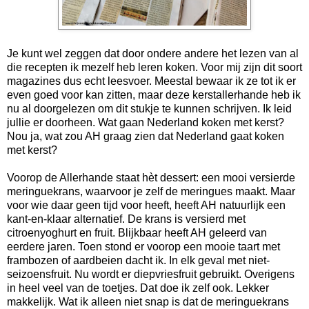
Je kunt wel zeggen dat door ondere andere het lezen van al
die recepten ik mezelf heb leren koken. Voor mij zijn dit soort
magazines dus echt leesvoer. Meestal bewaar ik ze tot ik er
even goed voor kan zitten, maar deze kerstallerhande heb ik
nu al doorgelezen om dit stukje te kunnen schrijven. Ik leid
jullie er doorheen. Wat gaan Nederland koken met kerst?
Nou ja, wat zou AH graag zien dat Nederland gaat koken
met kerst?
Voorop de Allerhande staat hèt dessert: een mooi versierde
meringuekrans, waarvoor je zelf de meringues maakt. Maar
voor wie daar geen tijd voor heeft, heeft AH natuurlijk een
kant-en-klaar alternatief. De krans is versierd met
citroenyoghurt en fruit. Blijkbaar heeft AH geleerd van
eerdere jaren. Toen stond er voorop een mooie taart met
frambozen of aardbeien dacht ik. In elk geval met niet-
seizoensfruit. Nu wordt er diepvriesfruit gebruikt. Overigens
in heel veel van de toetjes. Dat doe ik zelf ook. Lekker
makkelijk. Wat ik alleen niet snap is dat de meringuekrans