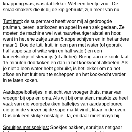
knapperig was, was dat lekker. Wel een beetje zout. De
smaakmakers die ik bij de kip gebruikt, zijn meer van nu.
Tutti frutt
i: de supermarkt heeft voor mij al gedroogde
pruimen, peren, abrikozen en appel in een zak gedaan. Ze
moeten de machine wel wat nauwkeuriger afstellen hoor,
want in het ene zakje zaten 5 appelschijven en in het andere
maar 1. Doe de tutti frutti in een pan met water (of gebruik
half appelsap of witte wijn en half water) en een
kaneelstokje of steranijs (of allebei). Breng aan de kook, laat
15 minuten doorkoken en dan in het kookvocht afkoelen. Als
je niet alleen water hebt gebruikt, is het lekker om na het
afkoelen het fruit eruit te scheppen en het kookvocht verder
in te laten koken.
Aardappelbolletjes
: niet echt van vroeger thuis, maar van
vroeger bij opa en oma. Als wij bij oma aten, maakte ze heel
vaak van die voorgebakken balletjes van aardappelpuree
die je in de vriezer bij de supermarkt vindt, klaar in de oven.
Dus ook een stukje nostalgie. Ja, en daar moet mayo bij.
Spruitjes met spekjes:
Spekjes bakken, spruitjes net gaar