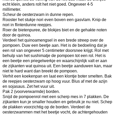
echt klein, anders rolt het niet goed. Ongeveer 4-5
millimeter.
Scheur de oesterzwam in dunne repen.
Rooster het stukje nori even boven een gasvlam. Knip de
nori in flinterdunne reepjes.
Roer de bietenpuree, de blokjes biet en de gehakte noten
door de quinoa.
Verdeel het quinoamengsel in een brede streep over de
pompoen. Duw een beetje aan. Het is de bedoeling dat je
een rol van ongeveer 5 centimeter doorsnee krijgt. Rol met
behulp van het sushimatje de pompoen tot een rol. Het is
een beetje een priegelwerkje en waarschijnlijk valt er aan
de zijkanten wat quinoa uit. Een beetje aanduwen kan, maar
niet te hard want dan breekt de pompoen.
Verhit een koekenpan en laat een klontje boter smelten. Bak
de reepjes oesterzwam op hoog vuur. Blus af met de azijn
en sojasaus. Zet het vuur uit.
Pak 2 (voorverwarmde) borden.
Snijd de pompoenrol met een scherp mes in 7 plakken. De
zijkanten kun je smaller houden en gebruik je nu niet. Schep
de plakken voorzichtig op de borden. Verdeel de
oesterzwammen met het beetje vocht, de achtergehouden