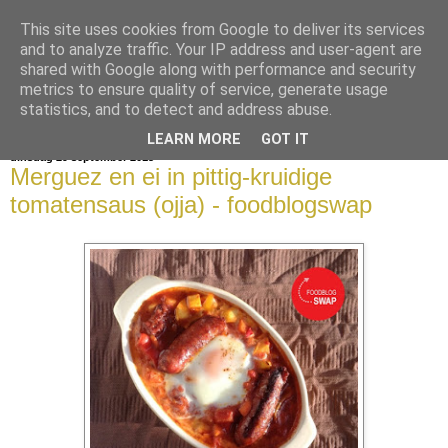
This site uses cookies from Google to deliver its services
bijna net zo lekker als thuis
and to analyze traffic. Your IP address and user-agent are
shared with Google along with performance and security
metrics to ensure quality of service, generate usage
statistics, and to detect and address abuse.
▼
LEARN MORE
GOT IT
dinsdag 29 september 2015
Merguez en ei in pittig-kruidige
tomatensaus (ojja) - foodblogswap