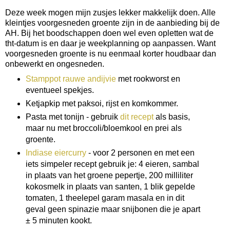
Deze week mogen mijn zusjes lekker makkelijk doen. Alle
kleintjes voorgesneden groente zijn in de aanbieding bij de
AH. Bij het boodschappen doen wel even opletten wat de
tht-datum is en daar je weekplanning op aanpassen. Want
voorgesneden groente is nu eenmaal korter houdbaar dan
onbewerkt en ongesneden.
Stamppot rauwe andijvie
met rookworst en
eventueel spekjes.
Ketjapkip met paksoi, rijst en komkommer.
Pasta met tonijn - gebruik
dit recept
als basis,
maar nu met broccoli/bloemkool en prei als
groente.
Indiase eiercurry
- voor 2 personen en met een
iets simpeler recept gebruik je: 4 eieren, sambal
in plaats van het groene pepertje, 200 milliliter
kokosmelk in plaats van santen, 1 blik gepelde
tomaten, 1 theelepel garam masala en in dit
geval geen spinazie maar snijbonen die je apart
± 5 minuten kookt.