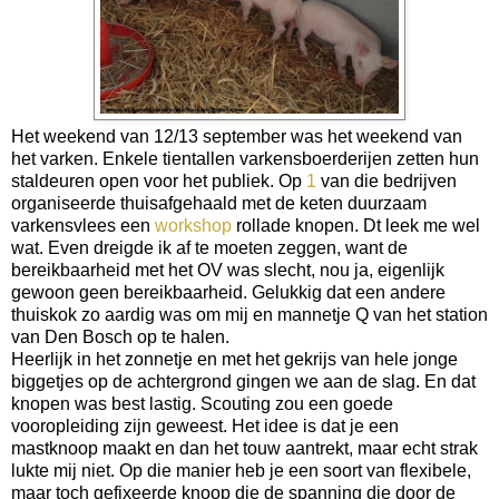
Het weekend van 12/13 september was het weekend van
het varken. Enkele tientallen varkensboerderijen zetten hun
staldeuren open voor het publiek. Op
1
van die bedrijven
organiseerde thuisafgehaald met de keten duurzaam
varkensvlees een
workshop
rollade knopen. Dt leek me wel
wat. Even dreigde ik af te moeten zeggen, want de
bereikbaarheid met het OV was slecht, nou ja, eigenlijk
gewoon geen bereikbaarheid. Gelukkig dat een andere
thuiskok zo aardig was om mij en mannetje Q van het station
van Den Bosch op te halen.
Heerlijk in het zonnetje en met het gekrijs van hele jonge
biggetjes op de achtergrond gingen we aan de slag. En dat
knopen was best lastig. Scouting zou een goede
vooropleiding zijn geweest. Het idee is dat je een
mastknoop maakt en dan het touw aantrekt, maar echt strak
lukte mij niet. Op die manier heb je een soort van flexibele,
maar toch gefixeerde knoop die de spanning die door de