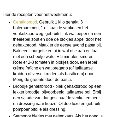
Hier de recepten voor het weekmenu:
Gehaktbrood
. Gebruik 1 kilo gehakt, 3
boterhammen, 1 ei, laat de venkel en het
venkelzaad weg, gebruik flink wat peper en een
theelepel zout en doe de blokjes appel door het
gehaktbrood. Maak er de eerste avond pasta bij.
Bak een courgette en ui in wat olie aan en laat
met een scheutje water ± 5 minuten smoren.
Roer er 2-3 tomaten in blokjes door, een lepel
crème fraîche en wat oregano (of italiaanse
kruiden of verse kruiden als basilicum) door.
Meng de groente door de pasta.
Broodje gehaktbrood - plak gehaktbrood op een
lekker broodje, bijvoorbeeld Italiaanse bol. Erbij
een salade van dungeschaafde venkel en peer
en dressing naar keuze. Of doe luxe en gebruik
pompoenpitolie als dressing.
Stamppot bietjes met geitenkaas. Als het goed is,