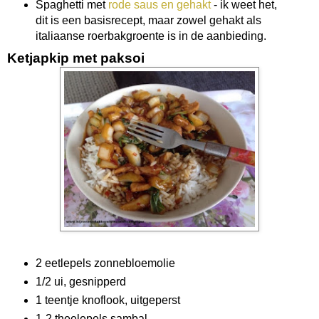
Spaghetti met
rode saus en gehakt
- ik weet het,
dit is een basisrecept, maar zowel gehakt als
italiaanse roerbakgroente is in de aanbieding.
Ketjapkip met paksoi
2 eetlepels zonnebloemolie
1/2 ui, gesnipperd
1 teentje knoflook, uitgeperst
1-2 theelepels sambal