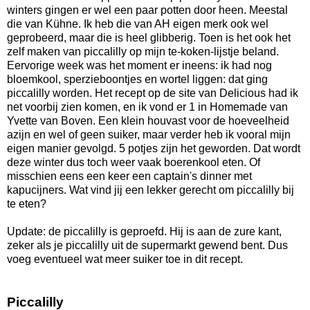
winters gingen er wel een paar potten door heen. Meestal
die van Kühne. Ik heb die van AH eigen merk ook wel
geprobeerd, maar die is heel glibberig. Toen is het ook het
zelf maken van piccalilly op mijn te-koken-lijstje beland.
Eervorige week was het moment er ineens: ik had nog
bloemkool, sperzieboontjes en wortel liggen: dat ging
piccalilly worden. Het recept op de site van Delicious had ik
net voorbij zien komen, en ik vond er 1 in Homemade van
Yvette van Boven. Een klein houvast voor de hoeveelheid
azijn en wel of geen suiker, maar verder heb ik vooral mijn
eigen manier gevolgd. 5 potjes zijn het geworden. Dat wordt
deze winter dus toch weer vaak boerenkool eten. Of
misschien eens een keer een captain's dinner met
kapucijners. Wat vind jij een lekker gerecht om piccalilly bij
te eten?
Update: de piccalilly is geproefd. Hij is aan de zure kant,
zeker als je piccalilly uit de supermarkt gewend bent. Dus
voeg eventueel wat meer suiker toe in dit recept.
Piccalilly