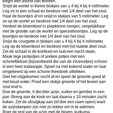
Begin een avond van tevoren.
Snijd de wortel in kleine blokjes van ± 4 bij 4 bij 4 millimeter.
Leg ze in een schaal en bestrooi met 1/4 deel van het zout.
Haal de boontjes af en snijd in stukjes van 5 millimeter. Leg
ze op de wortel en bestrooi met 1/4 deel van het zout.
Verdeel de bloemkool in piepkleine roosjes, vergelijkbaar
met de grootte van de wortel en sperzieboontjes. Leg op de
boontjes en bestrooi met 1/4 deel van het zout.
Snijd de courgette in blokjes van ± 4 bij 4 bij 4 millimeter.
Leg op de bloemkool en bestrooi met het laatste deel zout.
Zet de schaal in de koelkast en laat een nacht staan.
Maak lege jampotjes of andere potjes met een
schroefdeksel (bijvoorbeeld die van de zilveruitjes) schoon
in een heet sodasopje. Spoel na met kokend water en laat
omgekeerd op een schone theedoek uitlekken.
Giet het vrijgekomen vocht af en spoel de groente goed af
met koud water. Proef een stukje groente of het teveel aan
zout eraf is.
Doe de groente, 4 deciliter azijn, suiker en gember in een
pan. Breng aan de kook en laat daarna ± 10 minuten zacht
koken. Zet de afzuigkap aan (of doe een raam open) want
de azijndampen zijn niet zo lekker om in te ademen.
Roer de rest van de azijn met de bloem, kurkuma,