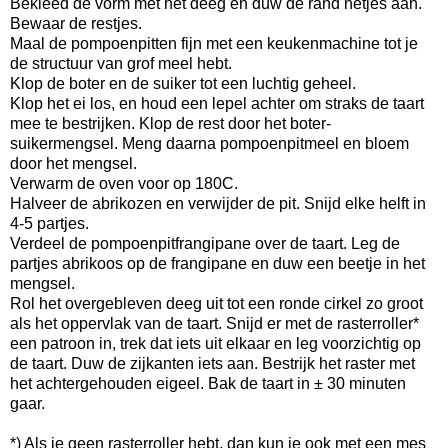
Bekleed de vorm met het deeg en duw de rand netjes aan.
Bewaar de restjes.
Maal de pompoenpitten fijn met een keukenmachine tot je
de structuur van grof meel hebt.
Klop de boter en de suiker tot een luchtig geheel.
Klop het ei los, en houd een lepel achter om straks de taart
mee te bestrijken. Klop de rest door het boter-
suikermengsel. Meng daarna pompoenpitmeel en bloem
door het mengsel.
Verwarm de oven voor op 180C.
Halveer de abrikozen en verwijder de pit. Snijd elke helft in
4-5 partjes.
Verdeel de pompoenpitfrangipane over de taart. Leg de
partjes abrikoos op de frangipane en duw een beetje in het
mengsel.
Rol het overgebleven deeg uit tot een ronde cirkel zo groot
als het oppervlak van de taart. Snijd er met de rasterroller*
een patroon in, trek dat iets uit elkaar en leg voorzichtig op
de taart. Duw de zijkanten iets aan. Bestrijk het raster met
het achtergehouden eigeel. Bak de taart in ± 30 minuten
gaar.
*) Als je geen rasterroller hebt, dan kun je ook met een mes