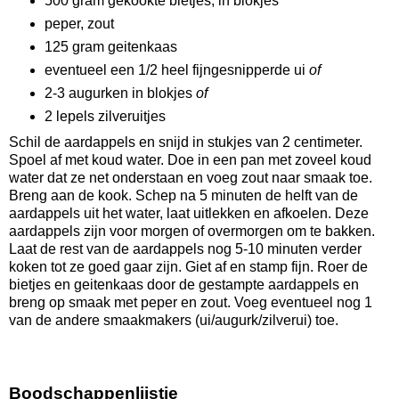
500 gram gekookte bietjes, in blokjes
peper, zout
125 gram geitenkaas
eventueel een 1/2 heel fijngesnipperde ui
of
2-3 augurken in blokjes
of
2 lepels zilveruitjes
Schil de aardappels en snijd in stukjes van 2 centimeter.
Spoel af met koud water. Doe in een pan met zoveel koud
water dat ze net onderstaan en voeg zout naar smaak toe.
Breng aan de kook. Schep na 5 minuten de helft van de
aardappels uit het water, laat uitlekken en afkoelen. Deze
aardappels zijn voor morgen of overmorgen om te bakken.
Laat de rest van de aardappels nog 5-10 minuten verder
koken tot ze goed gaar zijn. Giet af en stamp fijn. Roer de
bietjes en geitenkaas door de gestampte aardappels en
breng op smaak met peper en zout. Voeg eventueel nog 1
van de andere smaakmakers (ui/augurk/zilverui) toe.
Boodschappenlijstje