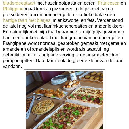
bladerdeegtaart
met hazelnootpasta en peren,
Francesca
en
Philippine
maakten van pizzadeeg rolletjes met bacon,
preiselberenjam en pompoenpitten. Carlieke bakte een
hartige taart met bietjes
, mierikswortel en feta. Verder stond
de tafel nog vol met flammkuchencreaties en ander lekkers.
En natuurlijk met mijn taart waarmee ik mijn prijs gewonnen
had: een abrikozentaart met frangipane van pompoenpitten.
Frangipane wordt normaal gesproken gemaakt met gemalen
amandelen of amandelspijs en wordt als taartvulling
gebruikt. In mijn frangipane verving ik de amandelen door
pompoenpitten. Daar komt ook de groene kleur van de taart
vandaan.