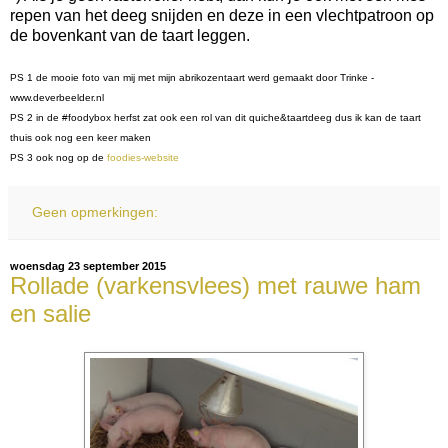
repen van het deeg snijden en deze in een vlechtpatroon op
de bovenkant van de taart leggen.
PS 1 de mooie foto van mij met mijn abrikozentaart werd gemaakt door Trinke -
www.deverbeelder.nl
PS 2 in de #foodybox herfst zat ook een rol van dit quiche&taartdeeg dus ik kan de taart
thuis ook nog een keer maken
PS 3 ook nog op de
foodies-website
Geen opmerkingen:
woensdag 23 september 2015
Rollade (varkensvlees) met rauwe ham
en salie