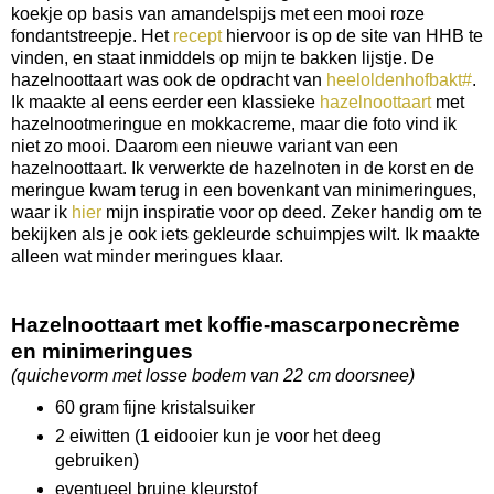
koekje op basis van amandelspijs met een mooi roze
fondantstreepje. Het
recept
hiervoor is op de site van HHB te
vinden, en staat inmiddels op mijn te bakken lijstje. De
hazelnoottaart was ook de opdracht van
heeloldenhofbakt#
.
Ik maakte al eens eerder een klassieke
hazelnoottaart
met
hazelnootmeringue en mokkacreme, maar die foto vind ik
niet zo mooi. Daarom een nieuwe variant van een
hazelnoottaart. Ik verwerkte de hazelnoten in de korst en de
meringue kwam terug in een bovenkant van minimeringues,
waar ik
hier
mijn inspiratie voor op deed. Zeker handig om te
bekijken als je ook iets gekleurde schuimpjes wilt. Ik maakte
alleen wat minder meringues klaar.
Hazelnoottaart met koffie-mascarponecrème
en minimeringues
(quichevorm met losse bodem van 22 cm doorsnee)
60 gram fijne kristalsuiker
2 eiwitten (1 eidooier kun je voor het deeg
gebruiken)
eventueel bruine kleurstof