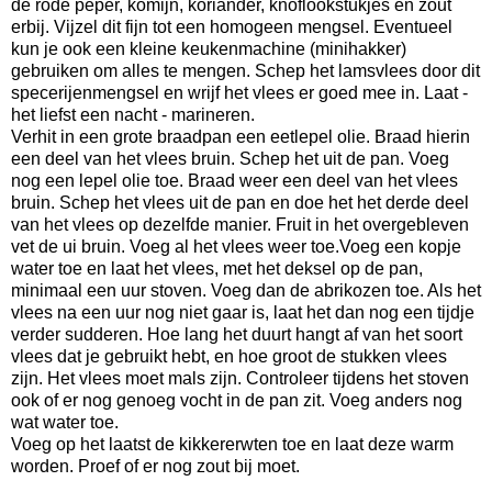
de rode peper, komijn, koriander, knoflookstukjes en zout
erbij. Vijzel dit fijn tot een homogeen mengsel. Eventueel
kun je ook een kleine keukenmachine (minihakker)
gebruiken om alles te mengen. Schep het lamsvlees door dit
specerijenmengsel en wrijf het vlees er goed mee in. Laat -
het liefst een nacht - marineren.
Verhit in een grote braadpan een eetlepel olie. Braad hierin
een deel van het vlees bruin. Schep het uit de pan. Voeg
nog een lepel olie toe. Braad weer een deel van het vlees
bruin. Schep het vlees uit de pan en doe het het derde deel
van het vlees op dezelfde manier. Fruit in het overgebleven
vet de ui bruin. Voeg al het vlees weer toe.Voeg een kopje
water toe en laat het vlees, met het deksel op de pan,
minimaal een uur stoven. Voeg dan de abrikozen toe. Als het
vlees na een uur nog niet gaar is, laat het dan nog een tijdje
verder sudderen. Hoe lang het duurt hangt af van het soort
vlees dat je gebruikt hebt, en hoe groot de stukken vlees
zijn. Het vlees moet mals zijn. Controleer tijdens het stoven
ook of er nog genoeg vocht in de pan zit. Voeg anders nog
wat water toe.
Voeg op het laatst de kikkererwten toe en laat deze warm
worden. Proef of er nog zout bij moet.