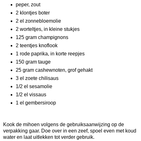
peper, zout
2 klontjes boter
2 el zonnebloemolie
2 worteltjes, in kleine stukjes
125 gram champignons
2 teentjes knoflook
1 rode paprika, in korte reepjes
150 gram tauge
25 gram cashewnoten, grof gehakt
3 el zoete chilisaus
1/2 el sesamolie
1/2 el vissaus
1 el gembersiroop
Kook de mihoen volgens de gebruiksaanwijzing op de
verpakking gaar. Doe over in een zeef, spoel even met koud
water en laat uitlekken tot verder gebruik.