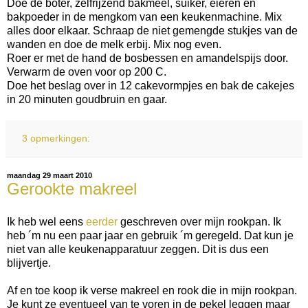
Doe de boter, zelfrijzend bakmeel, suiker, eieren en
bakpoeder in de mengkom van een keukenmachine. Mix
alles door elkaar. Schraap de niet gemengde stukjes van de
wanden en doe de melk erbij. Mix nog even.
Roer er met de hand de bosbessen en amandelspijs door.
Verwarm de oven voor op 200 C.
Doe het beslag over in 12 cakevormpjes en bak de cakejes
in 20 minuten goudbruin en gaar.
3 opmerkingen:
maandag 29 maart 2010
Gerookte makreel
Ik heb wel eens
eerder
geschreven over mijn rookpan. Ik
heb ´m nu een paar jaar en gebruik ´m geregeld. Dat kun je
niet van alle keukenapparatuur zeggen. Dit is dus een
blijvertje.
Af en toe koop ik verse makreel en rook die in mijn rookpan.
Je kunt ze eventueel van te voren in de pekel leggen maar