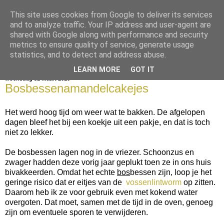
This site uses cookies from Google to deliver its services
bijna net zo lekker als thuis
and to analyze traffic. Your IP address and user-agent are
shared with Google along with performance and security
metrics to ensure quality of service, generate usage
statistics, and to detect and address abuse.
▼
LEARN MORE
GOT IT
woensdag 31 maart 2010
Bosbessenamandelcakejes
Het werd hoog tijd om weer wat te bakken. De afgelopen
dagen bleef het bij een koekje uit een pakje, en dat is toch
niet zo lekker.
De bosbessen lagen nog in de vriezer. Schoonzus en
zwager hadden deze vorig jaar geplukt toen ze in ons huis
bivakkeerden. Omdat het echte
bos
bessen zijn, loop je het
geringe risico dat er eitjes van de
vossenlintworm
op zitten.
Daarom heb ik ze voor gebruik even met kokend water
overgoten. Dat moet, samen met de tijd in de oven, genoeg
zijn om eventuele sporen te verwijderen.