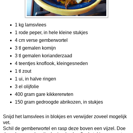
1 kg lamsvlees
1 rode peper, in hele kleine stukjes
4 cm verse gemberwortel
3 tl gemalen komijn
3 tl gemalen korianderzaad
4 teentjes knoflook, kleingesneden
1 tl zout
1 ui, in halve ringen
3 el olijfolie
400 gram gare kikkererwten
150 gram gedroogde abrikozen, in stukjes
Snijd het lamsvlees in blokjes en verwijder zoveel mogelijk
vet.
Schil de gemberwortel en rasp deze boven een vijzel. Doe