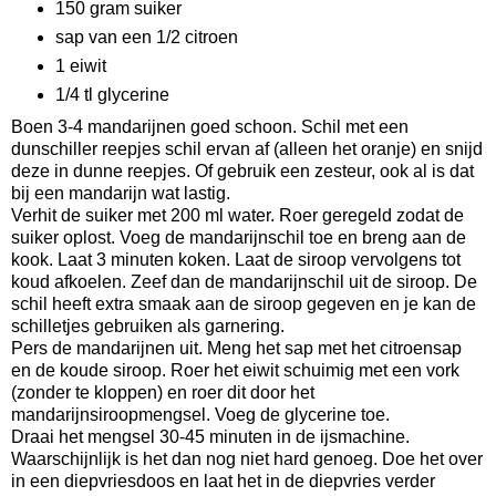
150 gram suiker
sap van een 1/2 citroen
1 eiwit
1/4 tl glycerine
Boen 3-4 mandarijnen goed schoon. Schil met een
dunschiller reepjes schil ervan af (alleen het oranje) en snijd
deze in dunne reepjes. Of gebruik een zesteur, ook al is dat
bij een mandarijn wat lastig.
Verhit de suiker met 200 ml water. Roer geregeld zodat de
suiker oplost. Voeg de mandarijnschil toe en breng aan de
kook. Laat 3 minuten koken. Laat de siroop vervolgens tot
koud afkoelen. Zeef dan de mandarijnschil uit de siroop. De
schil heeft extra smaak aan de siroop gegeven en je kan de
schilletjes gebruiken als garnering.
Pers de mandarijnen uit. Meng het sap met het citroensap
en de koude siroop. Roer het eiwit schuimig met een vork
(zonder te kloppen) en roer dit door het
mandarijnsiroopmengsel. Voeg de glycerine toe.
Draai het mengsel 30-45 minuten in de ijsmachine.
Waarschijnlijk is het dan nog niet hard genoeg. Doe het over
in een diepvriesdoos en laat het in de diepvries verder