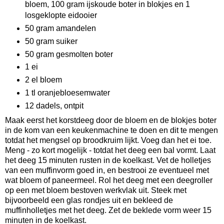
bloem, 100 gram ijskoude boter in blokjes en 1
losgeklopte eidooier
50 gram amandelen
50 gram suiker
50 gram gesmolten boter
1 ei
2 el bloem
1 tl oranjebloesemwater
12 dadels, ontpit
Maak eerst het korstdeeg door de bloem en de blokjes boter
in de kom van een keukenmachine te doen en dit te mengen
totdat het mengsel op broodkruim lijkt. Voeg dan het ei toe.
Meng - zo kort mogelijk - totdat het deeg een bal vormt. Laat
het deeg 15 minuten rusten in de koelkast. Vet de holletjes
van een muffinvorm goed in, en bestrooi ze eventueel met
wat bloem of paneermeel. Rol het deeg met een deegroller
op een met bloem bestoven werkvlak uit. Steek met
bijvoorbeeld een glas rondjes uit en bekleed de
muffinholletjes met het deeg. Zet de beklede vorm weer 15
minuten in de koelkast.