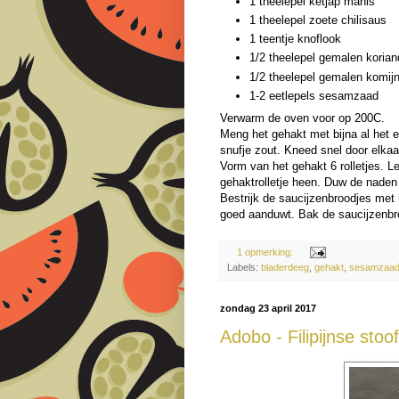
1 theelepel ketjap manis
1 theelepel zoete chilisaus
1 teentje knoflook
1/2 theelepel gemalen koria
1/2 theelepel gemalen komij
1-2 eetlepels sesamzaad
Verwarm de oven voor op 200C.
Meng het gehakt met bijna al het e
snufje zout. Kneed snel door elkaa
Vorm van het gehakt 6 rolletjes. L
gehaktrolletje heen. Duw de naden
Bestrijk de saucijzenbroodjes met
goed aanduwt. Bak de saucijzenbr
1 opmerking:
Labels:
bladerdeeg
,
gehakt
,
sesamzaa
zondag 23 april 2017
Adobo - Filipijnse sto