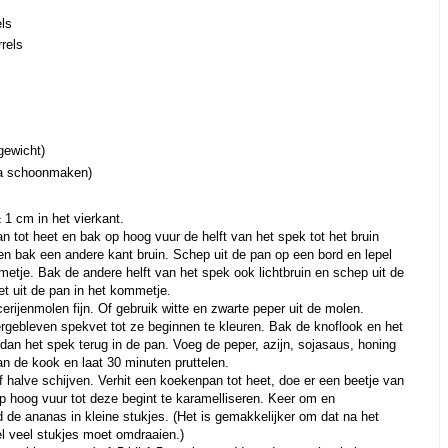
els
rels
s
gewicht)
na schoonmaken)
± 1 cm in het vierkant.
an tot heet en bak op hoog vuur de helft van het spek tot het bruin
n bak een andere kant bruin. Schep uit de pan op een bord en lepel
etje. Bak de andere helft van het spek ook lichtbruin en schep uit de
t uit de pan in het kommetje.
rijenmolen fijn. Of gebruik witte en zwarte peper uit de molen.
ergebleven spekvet tot ze beginnen te kleuren. Bak de knoflook en het
dan het spek terug in de pan. Voeg de peper, azijn, sojasaus, honing
aan de kook en laat 30 minuten pruttelen.
f halve schijven. Verhit een koekenpan tot heet, doe er een beetje van
p hoog vuur tot deze begint te karamelliseren. Keer om en
d de ananas in kleine stukjes. (Het is gemakkelijker om dat na het
el veel stukjes moet omdraaien.)