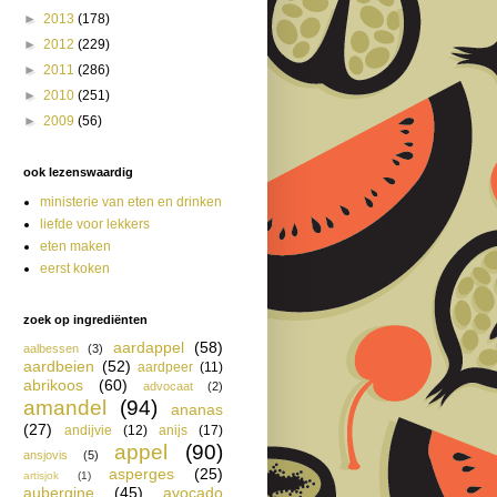
►
2013
(178)
►
2012
(229)
►
2011
(286)
►
2010
(251)
►
2009
(56)
ook lezenswaardig
ministerie van eten en drinken
liefde voor lekkers
eten maken
eerst koken
zoek op ingrediënten
aardappel
(58)
aalbessen
(3)
aardbeien
(52)
aardpeer
(11)
abrikoos
(60)
advocaat
(2)
amandel
(94)
ananas
(27)
andijvie
(12)
anijs
(17)
appel
(90)
ansjovis
(5)
asperges
(25)
artisjok
(1)
aubergine
(45)
avocado