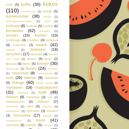
kokos
koffie
(30)
koek
(5)
(110)
komijn
(5)
komatsuna
(1)
komkommer
(38)
konijn
(1)
koningsoesterzwam
(1)
kool
(1)
koolraap
(8)
koolrabi
(5)
koolvis
(6)
koriander
(62)
krenten
(1)
krootjes
(10)
kruiden
(10)
kruidnagel
(4)
kruisbes
(4)
kumquat
kwark
(42)
(6)
kurkuma
(3)
kweepeer
(18)
kwartel
(1)
lamsvlees
(17)
lavendel
(4)
lekkers
lenteui
(5)
lever
(2)
van thuis
(1)
limoen
(30)
lijnzaad
(6)
likeur
(5)
linzen
(24)
limoncello
(1)
lychees
maanzaad
(8)
(1)
macadamia
(1)
mais
(20)
makreel
(9)
mandarijn
mango
(60)
(6)
maple syrup
(1)
mascarpone
marsepein
(18)
(31)
melk
(48)
meiraap
(1)
meloen
(9)
meringue
(2)
mie
(1)
mihoen
(7)
mierikswortel
(5)
miso
(5)
minneola
(1)
mizuna
(1)
mosselen
(3)
mosterd
moerbeien
(1)
mozzarella
(17)
(3)
muesli
(1)
munt
(41)
mungbonen
(1)
nectarine
(6)
noedels
(5)
oesters
(1)