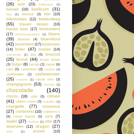
(26)
azijn
(23)
ballymaloe
(1)
basilicum
(31)
banaan
(16)
biet
(10)
bieslook
(3)
bbq
(1)
bladerdeeg
bitterkoekjes
(12)
(55)
blauwe bessen
(10)
blauwe kaas
(17)
bleekselderij
bloem
(17)
bloedsinaasappel
(1)
(39)
bloemkool
bloemen
(4)
(42)
boerenkool
(17)
bosbessen
boter
(47)
(14)
bramen
(14)
broccoli
brie
(5)
brandewijn
(1)
(25)
brood
(44)
bruine bonen
bulgur
(8)
(3)
burrata
(2)
cacao
(6)
cake
(5)
camembert
(3)
campari
(1)
cashewnoten
cantharellen
(2)
(25)
cavolo nero
(3)
cassave
(1)
champignons
(53)
cheddar
(1)
chocolade
(140)
citroen
chorizo
(18)
cider
(5)
(41)
clotted cream
(3)
coquilles
(1)
courgette
(77)
couscous
(27)
cranberries
(10)
cranberry´s
curry
(7)
(6)
creme fraiche
(5)
dadel
(27)
dille
(17)
daslook
(1)
dragon
(27)
doperwten
(12)
druiven
(10)
drop
(1)