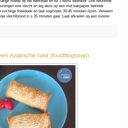
lange streep op het werkblad en rol 1 worst daardoor. Doe hetzelfde
strengen ene vlecht en leg deze op een met bakpapier beklede
n vochtige theedoek en laat nogmaals 30-45 minuten rijzen. Verwarm
je vlechtbrood in ± 35 minuten gaar. Laat afkoelen op een rooster.
een Aziatische twist (foodblogswap)