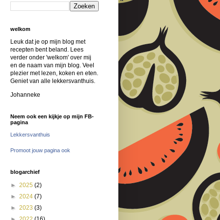
welkom
Leuk dat je op mijn blog met
recepten bent beland. Lees
verder onder 'welkom' over mij
en de naam van mijn blog. Veel
plezier met lezen, koken en eten.
Geniet van alle lekkersvanthuis.
Johanneke
Neem ook een kijkje op mijn FB-
pagina
Lekkersvanthuis
Promoot jouw pagina ook
blogarchief
►
2025
(2)
►
2024
(7)
►
2023
(3)
►
2022
(16)