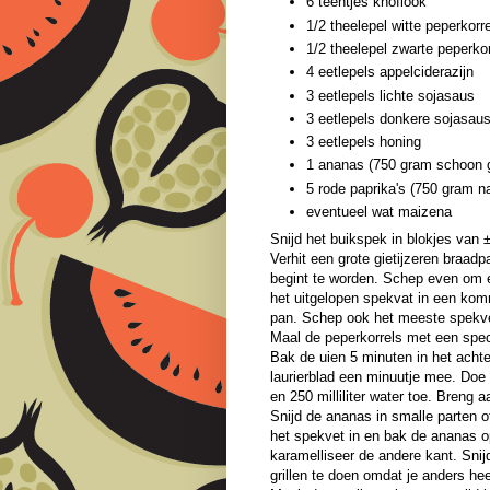
6 teentjes knoflook
1/2 theelepel witte peperkorr
1/2 theelepel zwarte peperkor
4 eetlepels appelciderazijn
3 eetlepels lichte sojasaus
3 eetlepels donkere sojasau
3 eetlepels honing
1 ananas (750 gram schoon 
5 rode paprika's (750 gram 
eventueel wat maizena
Snijd het buikspek in blokjes van 
Verhit een grote gietijzeren braadp
begint te worden. Schep even om e
het uitgelopen spekvat in een komm
pan. Schep ook het meeste spekve
Maal de peperkorrels met een spece
Bak de uien 5 minuten in het acht
laurierblad een minuutje mee. Doe 
en 250 milliliter water toe. Breng 
Snijd de ananas in smalle parten o
het spekvet in en bak de ananas o
karamelliseer de andere kant. Snij
grillen te doen omdat je anders he