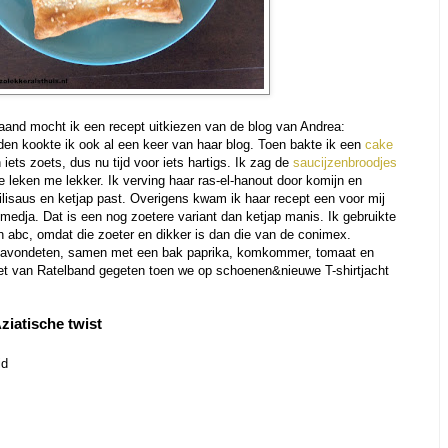
and mocht ik een recept uitkiezen van de blog van Andrea:
eden kookte ik ook al een keer van haar blog. Toen bakte ik een
cake
 iets zoets, dus nu tijd voor iets hartigs. Ik zag de
saucijzenbroodjes
 leken me lekker. Ik verving haar ras-el-hanout door komijn en
ilisaus en ketjap past. Overigens kwam ik haar recept een voor mij
 medja. Dat is een nog zoetere variant dan ketjap manis. Ik gebruikte
n abc, omdat die zoeter en dikker is dan die van de conimex.
s avondeten, samen met een bak paprika, komkommer, tomaat en
riet van Ratelband gegeten toen we op schoenen&nieuwe T-shirtjacht
ziatische twist
id