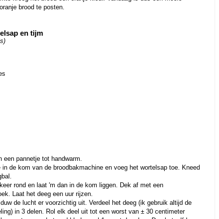
oranje brood te posten.
elsap en tijm
s)
es
in een pannetje tot handwarm.
ie in de kom van de broodbakmachine en voeg het wortelsap toe. Kneed
gbal.
keer rond en laat 'm dan in de kom liggen. Dek af met een
oek. Laat het deeg een uur rijzen.
uw de lucht er voorzichtig uit. Verdeel het deeg (ik gebruik altijd de
ing) in 3 delen. Rol elk deel uit tot een worst van ± 30 centimeter