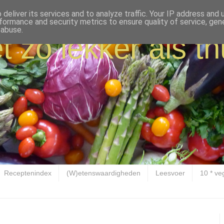
deliver its services and to analyze traffic. Your IP address and
formance and security metrics to ensure quality of service, ge
 abuse.
t zo lekker als th
Receptenindex
(W)etenswaardigheden
Leesvoer
10 * ve