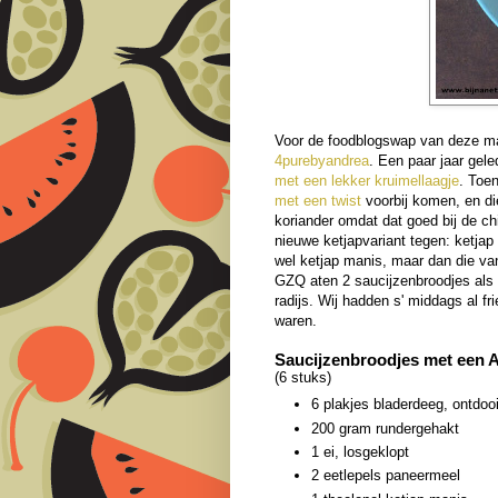
Voor de foodblogswap van deze ma
4purebyandrea
. Een paar jaar gel
met een lekker kruimellaagje
. Toen
met een twist
voorbij komen, en die
koriander omdat dat goed bij de ch
nieuwe ketjapvariant tegen: ketjap
wel ketjap manis, maar dan die va
GZQ aten 2 saucijzenbroodjes al
radijs. Wij hadden s' middags al f
waren.
Saucijzenbroodjes met een A
(6 stuks)
6 plakjes bladerdeeg, ontdoo
200 gram rundergehakt
1 ei, losgeklopt
2 eetlepels paneermeel