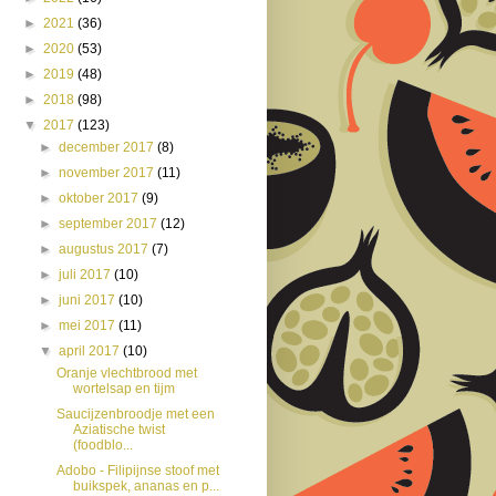
►
2021
(36)
►
2020
(53)
►
2019
(48)
►
2018
(98)
▼
2017
(123)
►
december 2017
(8)
►
november 2017
(11)
►
oktober 2017
(9)
►
september 2017
(12)
►
augustus 2017
(7)
►
juli 2017
(10)
►
juni 2017
(10)
►
mei 2017
(11)
▼
april 2017
(10)
Oranje vlechtbrood met
wortelsap en tijm
Saucijzenbroodje met een
Aziatische twist
(foodblo...
Adobo - Filipijnse stoof met
buikspek, ananas en p...