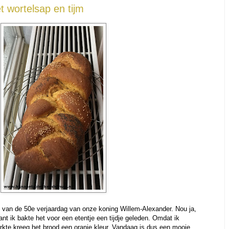
 wortelsap en tijm
d van de 50e verjaardag van onze koning Willem-Alexander. Nou ja,
ant ik bakte het voor een etentje een tijdje geleden. Omdat ik
rkte kreeg het brood een oranje kleur. Vandaag is dus een mooie