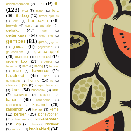
ei
eend
(16)
edamamebonen
(2)
(128)
feta
erwt
(5)
fazant
(1)
(66)
filodeeg
(13)
flower sprouts
frambozen
(48)
(1)
forel
(1)
freekeh
(4)
garnalen
(4)
gans
(1)
gehakt
(47)
geit
(1)
geitenkaas
(64)
gele biet
(1)
gember
(81)
gerst
(3)
gierst
gnocchi
(11)
(1)
gojibessen
(1)
granaatappel
goudsbloem
(1)
(28)
griesmeel
(12)
grapefruit
(4)
groene kool
(13)
groenlof
(1)
ham
(6)
haring
(2)
haloumi
(1)
harissa
havermout
(20)
haver
(3)
(1)
hazelnoot
(45)
hert
(1)
honing
(14)
hoisinsaus
(1)
ijs
(1)
jam
(8)
inktvis
(3)
kaapse kruisbes
kaas
(54)
kaki
(3)
kabeljauw
(3)
(7)
kalfsvlees
(2)
kalkoen
(2)
kaneel
(45)
kangoeroe
(1)
karamel
(28)
kappertjes
(2)
kardemom
(19)
kerrie
kaviaar
(3)
kersen
(35)
(11)
kidneybonen
kikkererwten
(13)
kiemen
(3)
(48)
kip
(71)
knoflook
kiwi
(2)
knolselderij
(34)
(9)
knolraap
(1)