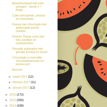
Bloemkooltaart met rode
uiringen - versie 2 +
Rode...
Cake met kaneel, ananas
en chocolade
Paasei van chocolade met
gedroogde perzik,
cranber...
Groene Thaise curry met
tofu, peultjes en
cashewnoten
Gevulde aubergine met
gehakt, tomaat en linzen
Chocolade ei met witte
chocolademousse en
lemoncurd
Brioche
►
maart 2017
(12)
►
februari 2017
(11)
►
januari 2017
(12)
►
2016
(172)
►
2015
(200)
►
2014
(168)