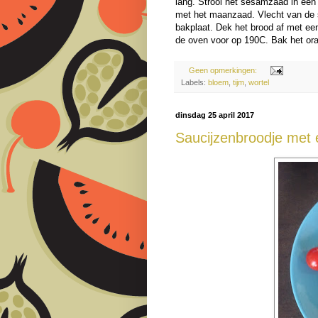
lang. Strooi het sesamzaad in een 
met het maanzaad. Vlecht van de 
bakplaat. Dek het brood af met ee
de oven voor op 190C. Bak het oran
Geen opmerkingen:
Labels:
bloem
,
tijm
,
wortel
dinsdag 25 april 2017
Saucijzenbroodje met 