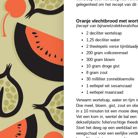
gelegenheid om het recept van dit 
Oranje vlechtbrood met wort
(recept van bijnanetzolekkeralsthui
2 deciliter wortelsap
1,25 deciliter water
2 theelepels verse tijmblaadj
200 gram volkorenmeel
300 gram bloem
10 gram droge gist
8 gram zout
30 milliliter zonnebloemolie
1 eetlepel wit sesamzaad
1 eetlepel maanzaad
Verwarm wortelsap, water en tijm 
Doe meel, bloem, gist, zout en ol
in ± 10 minuten tot een mooie dee
Vet een kom in, wentel de bal een 
deksel/plastic folie/vochtige theed
Stort het deeg op een werkblad en d
weegschaal voor een eerlijke verdel