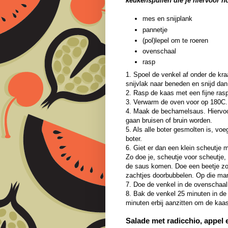
keukenspullen die je hiervoor n
mes en snijplank
pannetje
(pol)lepel om te roeren
ovenschaal
rasp
1. Spoel de venkel af onder de kra
snijvlak naar beneden en snijd dan
2. Rasp de kaas met een fijne ras
3. Verwarm de oven voor op 180C.
4. Maak de bechamelsaus. Hiervoor 
gaan bruisen of bruin worden.
5. Als alle boter gesmolten is, vo
boter.
6. Giet er dan een klein scheutje 
Zo doe je, scheutje voor scheutje, 
de saus komen. Doe een beetje zou
zachtjes doorbubbelen. Op die ma
7. Doe de venkel in de ovenschaal
8. Bak de venkel 25 minuten in de o
minuten erbij aanzitten om de kaas 
Salade met radicchio, appel