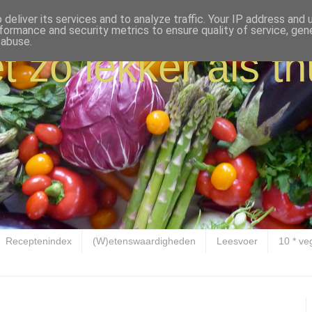
deliver its services and to analyze traffic. Your IP address and
formance and security metrics to ensure quality of service, ge
 abuse.
t zo lekker als th
Receptenindex
(W)etenswaardigheden
Leesvoer
10 * ve