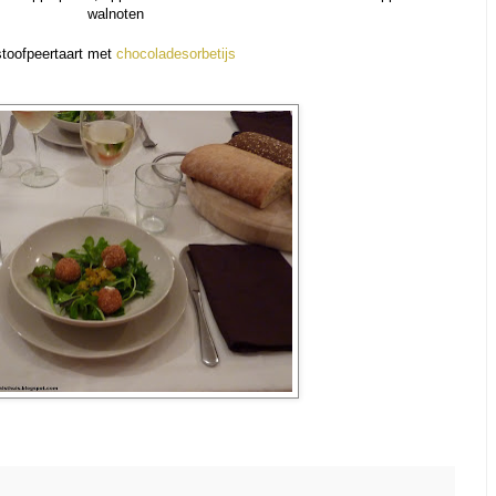
walnoten
stoofpeertaart met
chocoladesorbetijs