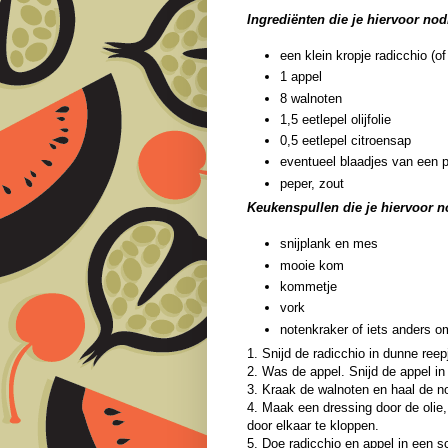
Ingrediënten die je hiervoor nod
een klein kropje radicchio (of
1 appel
8 walnoten
1,5 eetlepel olijfolie
0,5 eetlepel citroensap
eventueel blaadjes van een p
peper, zout
Keukenspullen die je hiervoor n
snijplank en mes
mooie kom
kommetje
vork
notenkraker of iets anders 
1. Snijd de radicchio in dunne reep
2. Was de appel. Snijd de appel in 
3. Kraak de walnoten en haal de no
4. Maak een dressing door de olie,
door elkaar te kloppen.
5. Doe radicchio en appel in een s