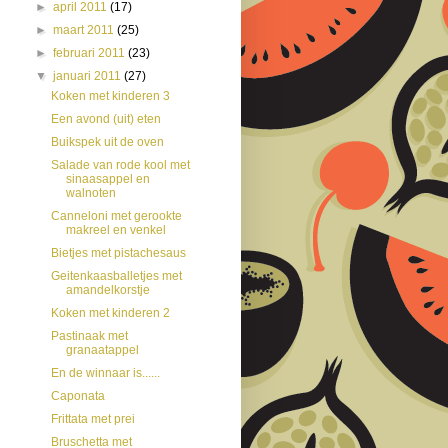
►
april 2011
(17)
►
maart 2011
(25)
►
februari 2011
(23)
▼
januari 2011
(27)
Koken met kinderen 3
Een avond (uit) eten
Buikspek uit de oven
Salade van rode kool met
sinaasappel en
walnoten
Canneloni met gerookte
makreel en venkel
Bietjes met pistachesaus
Geitenkaasballetjes met
amandelkorstje
Koken met kinderen 2
Pastinaak met
granaatappel
En de winnaar is......
Caponata
Frittata met prei
Bruschetta met