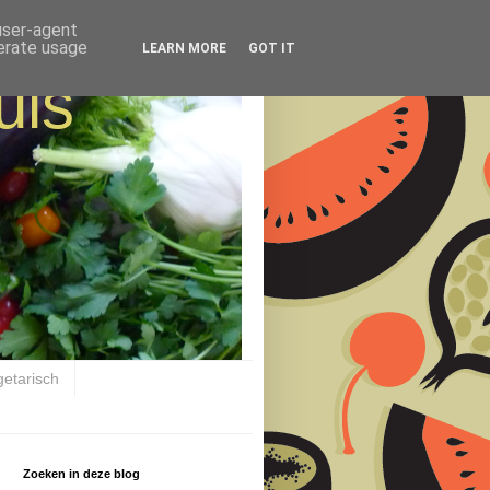
 user-agent
nerate usage
LEARN MORE
GOT IT
uis
getarisch
Zoeken in deze blog