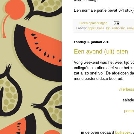
Een normale portie bevat 3-4 stuk
Geen opmerkingen:
Labels:
appel
,
kaas
,
kip
,
radicchio
,
rau
zondag 30 januari 2011
Een avond (uit) eten
Vorig weekend was het weer tijd vo
collega´s als alternatief voor het 
zat al zo snel vol. De afgelopen d
menu bestond deze keer uit:
vlierbes
salad
pomp
in de oven gegaard
buikspek
,