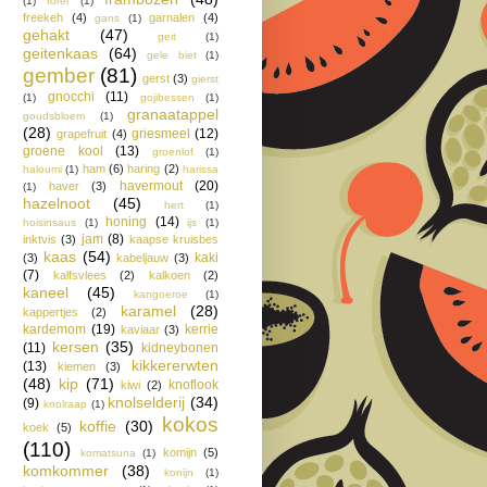
(1)
forel
(1)
freekeh
(4)
garnalen
(4)
gans
(1)
gehakt
(47)
geit
(1)
geitenkaas
(64)
gele biet
(1)
gember
(81)
gerst
(3)
gierst
gnocchi
(11)
(1)
gojibessen
(1)
granaatappel
goudsbloem
(1)
(28)
griesmeel
(12)
grapefruit
(4)
groene kool
(13)
groenlof
(1)
ham
(6)
haring
(2)
haloumi
(1)
harissa
havermout
(20)
haver
(3)
(1)
hazelnoot
(45)
hert
(1)
honing
(14)
hoisinsaus
(1)
ijs
(1)
jam
(8)
inktvis
(3)
kaapse kruisbes
kaas
(54)
kaki
(3)
kabeljauw
(3)
(7)
kalfsvlees
(2)
kalkoen
(2)
kaneel
(45)
kangoeroe
(1)
karamel
(28)
kappertjes
(2)
kardemom
(19)
kerrie
kaviaar
(3)
kersen
(35)
(11)
kidneybonen
kikkererwten
(13)
kiemen
(3)
(48)
kip
(71)
knoflook
kiwi
(2)
knolselderij
(34)
(9)
knolraap
(1)
kokos
koffie
(30)
koek
(5)
(110)
komijn
(5)
komatsuna
(1)
komkommer
(38)
konijn
(1)