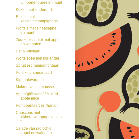
tuinbonenpuree en munt
Koken met kinderen 1
Risotto met
kastanjechampignons
Wortels met sinaasappel
en munt
Zuurkoolschotel met appel
en walnoten
Hello Kittytaart
Wortelsoep met koriander
Spruitjeschampignontaart
Perzikmarsepeintaart
Kippenleverpaté
Makreelvenkelmousse
Appel"glühwein" / Mulled
apple juice
Pompoentaartjes (hartig)
Couscous met
kikkererwtenpaprikastoo
f
Salade van radicchio,
appel en walnoten