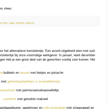
jes vlees.
we ham
,
salie
,
venkel
,
walnoot
or het alternatieve kerstetentje. Een avond uitgebreid eten met oud-
kerstetentje bij onze voormalige werkgever. In januari, want december
agen heb je een groot deel van de gerechten voorbij zien komen. Het
sen
bubbels en
amuse
met bietjes en pistache
e met
geitenkaasballetjes in amandelkorstje
oenvelouté
met parmezaansekaaswafeltje
canneloni
met gerookte makreel
 aardappelpuree, appelmoes en
rode koolsalade
met sinaasappel en