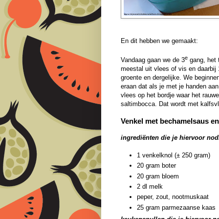
En dit hebben we gemaakt:
e
Vandaag gaan we de 3
gang, het 
meestal uit vlees of vis en daarbij
groente en dergelijke. We beginne
eraan dat als je met je handen aa
vlees op het bordje waar het rauwe
saltimbocca. Dat wordt met kalfsvl
Venkel met bechamelsaus en
ingrediënten die je hiervoor nod
1 venkelknol (± 250 gram)
20 gram boter
20 gram bloem
2 dl melk
peper, zout, nootmuskaat
25 gram parmezaanse kaas