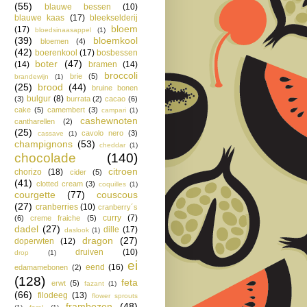
(55)
blauwe bessen
(10)
blauwe kaas
(17)
bleekselderij
bloem
(17)
bloedsinaasappel
(1)
(39)
bloemkool
bloemen
(4)
(42)
boerenkool
(17)
bosbessen
boter
(47)
(14)
bramen
(14)
broccoli
brie
(5)
brandewijn
(1)
(25)
brood
(44)
bruine bonen
bulgur
(8)
(3)
burrata
(2)
cacao
(6)
cake
(5)
camembert
(3)
campari
(1)
cashewnoten
cantharellen
(2)
(25)
cavolo nero
(3)
cassave
(1)
champignons
(53)
cheddar
(1)
chocolade
(140)
citroen
chorizo
(18)
cider
(5)
(41)
clotted cream
(3)
coquilles
(1)
courgette
(77)
couscous
(27)
cranberries
(10)
cranberry´s
curry
(7)
(6)
creme fraiche
(5)
dadel
(27)
dille
(17)
daslook
(1)
dragon
(27)
doperwten
(12)
druiven
(10)
drop
(1)
ei
eend
(16)
edamamebonen
(2)
(128)
feta
erwt
(5)
fazant
(1)
(66)
filodeeg
(13)
flower sprouts
frambozen
(48)