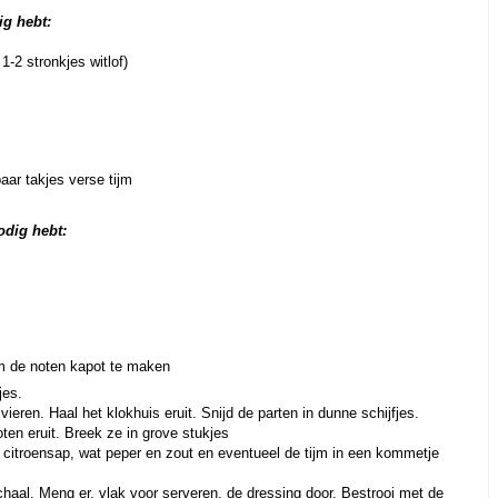
ig hebt:
 1-2 stronkjes witlof)
aar takjes verse tijm
odig hebt:
om de noten kapot te maken
jes.
vieren. Haal het klokhuis eruit. Snijd de parten in dunne schijfjes.
ten eruit. Breek ze in grove stukjes
 citroensap, wat peper en zout en eventueel de tijm in een kommetje
chaal. Meng er, vlak voor serveren, de dressing door. Bestrooi met de