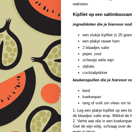
walnoten.
Kipfilet op een saltimbocca
ingrediënten die je hiervoor nod
een stukje kipfilet (± 25 gram
een plakje rauwe ham
2 blaadjes salie
peper, zout
scheutje witte wijn
olijfolie
cocktailprikker
keukenspullen die je hiervoor n
bord
koekenpan
tang of vork om vlees om te
1. Leg een plakje kipfilet op een b
de blaadjes salie erop. Wikkel de
2. Verhit wat olie in een koekenpa
Giet de wijn erbij, schraap over d
even in terug.