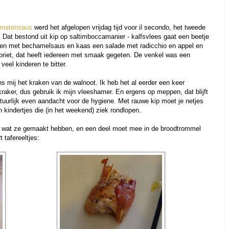
omatensaus
werd het afgelopen vrijdag tijd voor il secondo, het tweede
r. Dat bestond uit kip op saltimboccamanier - kalfsvlees gaat een beetje
oven met bechamelsaus en kaas een salade met radicchio en appel en
voriet, dat heeft iedereen met smaak gegeten. De venkel was een
eel kinderen te bitter.
s mij het kraken van de walnoot. Ik heb het al eerder een keer
aker, dus gebruik ik mijn vleeshamer. En ergens op meppen, dat blijft
tuurlijk even aandacht voor de hygiene. Met rauwe kip moet je netjes
n kindertjes die (in het weekend) ziek rondlopen.
an wat ze gemaakt hebben, en een deel moet mee in de broodtrommel
t tafereeltjes: