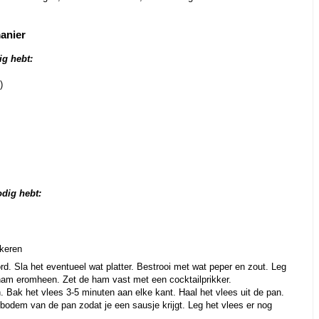
manier
ig hebt:
)
odig hebt:
 keren
ord. Sla het eventueel wat platter. Bestrooi met wat peper en zout. Leg
 ham eromheen. Zet de ham vast met een cocktailprikker.
n. Bak het vlees 3-5 minuten aan elke kant. Haal het vlees uit de pan.
e bodem van de pan zodat je een sausje krijgt. Leg het vlees er nog