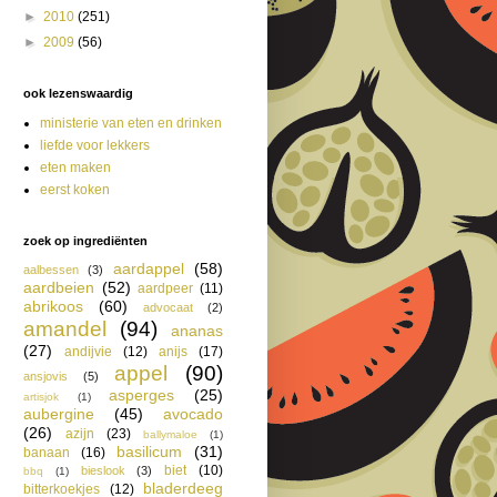
►
2010
(251)
►
2009
(56)
ook lezenswaardig
ministerie van eten en drinken
liefde voor lekkers
eten maken
eerst koken
zoek op ingrediënten
aardappel
(58)
aalbessen
(3)
aardbeien
(52)
aardpeer
(11)
abrikoos
(60)
advocaat
(2)
amandel
(94)
ananas
(27)
andijvie
(12)
anijs
(17)
appel
(90)
ansjovis
(5)
asperges
(25)
artisjok
(1)
aubergine
(45)
avocado
(26)
azijn
(23)
ballymaloe
(1)
basilicum
(31)
banaan
(16)
biet
(10)
bieslook
(3)
bbq
(1)
bladerdeeg
bitterkoekjes
(12)