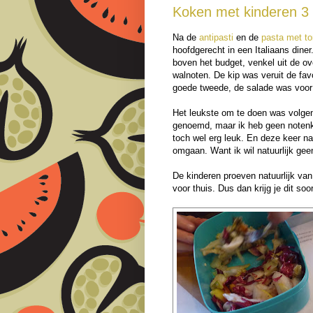
Koken met kinderen 3
Na de
antipasti
en de
pasta met t
hoofdgerecht in een Italiaans dine
boven het budget, venkel uit de 
walnoten. De kip was veruit de fa
goede tweede, de salade was voor v
Het leukste om te doen was volgen
genoemd, maar ik heb geen notenkr
toch wel erg leuk. En deze keer na
omgaan. Want ik wil natuurlijk gee
De kinderen proeven natuurlijk v
voor thuis. Dus dan krijg je dit soor