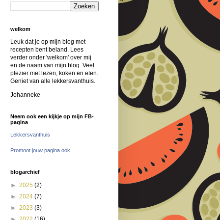
welkom
Leuk dat je op mijn blog met
recepten bent beland. Lees
verder onder 'welkom' over mij
en de naam van mijn blog. Veel
plezier met lezen, koken en eten.
Geniet van alle lekkersvanthuis.
Johanneke
Neem ook een kijkje op mijn FB-
pagina
Lekkersvanthuis
Promoot jouw pagina ook
blogarchief
►
2025
(2)
►
2024
(7)
►
2023
(3)
►
2022
(16)