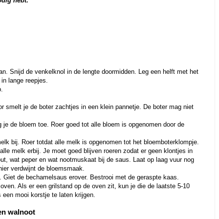
odig hebt:
an. Snijd de venkelknol in de lengte doormidden. Leg een helft met het
 in lange reepjes.
p.
smelt je de boter zachtjes in een klein pannetje. De boter mag niet
eg je de bloem toe. Roer goed tot alle bloem is opgenomen door de
melk bij. Roer totdat alle melk is opgenomen tot het bloemboterklompje.
alle melk erbij. Je moet goed blijven roeren zodat er geen klontjes in
t, wat peper en wat nootmuskaat bij de saus. Laat op laag vuur nog
nier verdwijnt de bloemsmaak.
. Giet de bechamelsaus erover. Bestrooi met de geraspte kaas.
ven. Als er een grilstand op de oven zit, kun je die de laatste 5-10
een mooi korstje te laten krijgen.
 en walnoot