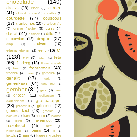
chocolade
(140)
citroen
chorizo
(18)
cider
(5)
(41)
clotted cream
(3)
coquilles
(1)
courgette
(77)
couscous
(27)
cranberries
(10)
cranberry´s
curry
(7)
(6)
creme fraiche
(5)
dadel
(27)
dille
(17)
daslook
(1)
dragon
(27)
doperwten
(12)
druiven
(10)
drop
(1)
ei
eend
(16)
edamamebonen
(2)
(128)
feta
erwt
(5)
fazant
(1)
(66)
filodeeg
(13)
flower sprouts
frambozen
(48)
(1)
forel
(1)
freekeh
(4)
garnalen
(4)
gans
(1)
gehakt
(47)
geit
(1)
geitenkaas
(64)
gele biet
(1)
gember
(81)
gerst
(3)
gierst
gnocchi
(11)
(1)
gojibessen
(1)
granaatappel
goudsbloem
(1)
(28)
griesmeel
(12)
grapefruit
(4)
groene kool
(13)
groenlof
(1)
ham
(6)
haring
(2)
haloumi
(1)
harissa
havermout
(20)
haver
(3)
(1)
hazelnoot
(45)
hert
(1)
honing
(14)
hoisinsaus
(1)
ijs
(1)
jam
(8)
inktvis
(3)
kaapse kruisbes