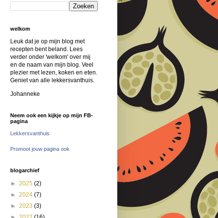
welkom
Leuk dat je op mijn blog met
recepten bent beland. Lees
verder onder 'welkom' over mij
en de naam van mijn blog. Veel
plezier met lezen, koken en eten.
Geniet van alle lekkersvanthuis.
Johanneke
Neem ook een kijkje op mijn FB-
pagina
Lekkersvanthuis
Promoot jouw pagina ook
blogarchief
►
2025
(2)
►
2024
(7)
►
2023
(3)
►
2022
(16)