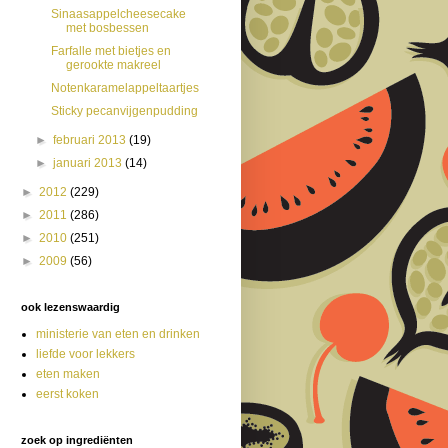
Sinaasappelcheesecake
met bosbessen
Farfalle met bietjes en
gerookte makreel
Notenkaramelappeltaartjes
Sticky pecanvijgenpudding
►
februari 2013
(19)
►
januari 2013
(14)
►
2012
(229)
►
2011
(286)
►
2010
(251)
►
2009
(56)
ook lezenswaardig
ministerie van eten en drinken
liefde voor lekkers
eten maken
eerst koken
zoek op ingrediënten