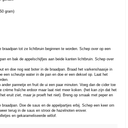
250 gram)
e braadpan tot ze lichtbruin beginnen te worden. Schep over op een
adpan en bak de appelschijfjes aan beide kanten lichtbruin. Schep over
out en doe nog wat boter in de braadpan. Braad het varkenshaasje in
e een scheutje water in de pan en doe er een deksel op. Laat het
orden.
en ander pannetje en fruit de ui een paar minuten. Voeg dan de cider toe
de crème fraîche erdoor maar laat niet meer koken. (het kan zijn dat het
 het eruit ziet, maar je proeft het niet). Breng op smaak met peper en
e braadpan. Doe de saus en de appelpartjes erbij. Schep een keer om
weer terug in de saus en strooi de hazelnoten erover.
lletjes en gekarameliseerde witlof.