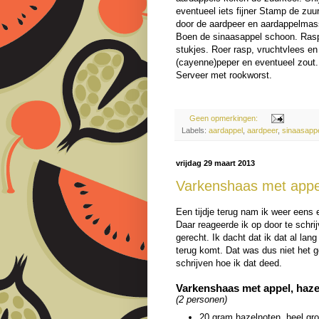
eventueel iets fijner Stamp de zuu
door de aardpeer en aardappelma
Boen de sinaasappel schoon. Rasp de
stukjes. Roer rasp, vruchtvlees 
(cayenne)peper en eventueel zout
Serveer met rookworst.
Geen opmerkingen:
Labels:
aardappel
,
aardpeer
,
sinaasapp
vrijdag 29 maart 2013
Varkenshaas met appel
Een tijdje terug nam ik weer eens 
Daar reageerde ik op door te schri
gerecht. Ik dacht dat ik dat al lang
terug komt. Dat was dus niet het 
schrijven hoe ik dat deed.
Varkenshaas met appel, haze
(2 personen)
20 gram hazelnoten, heel gro