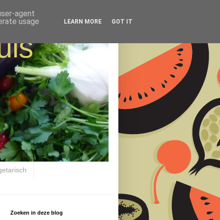
 user-agent
nerate usage
LEARN MORE
GOT IT
uis
getarisch
Zoeken in deze blog