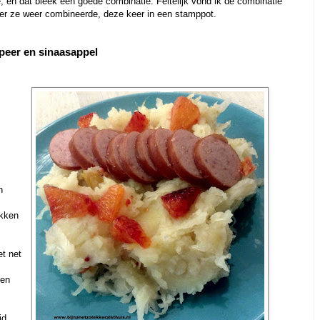
 en dat bleek een goede combinatie. Feitelijk vond ik de combinatie
ater ze weer combineerde, deze keer in een stamppot.
peer en sinaasappel
n
ukken
et net
 en
jd