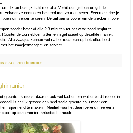
C.
cm dik en bestrijk licht met olie. Verhit een grillpan en gril de
t. Halveer ze daarna en bestrooi met zout en peper. Eventueel doe je
ompoen om verder te garen. De grillpan is vooral om de plakken mooie
pan zonder boter of olie 2-3 minuten tot het witte zaad begint te
d. Rooster de zonnebloempitten en nigellazaad op dezelfde manier.
lie. Alle zaadjes kunnen wel na het roosteren op hetzelfde bord.
 met het zaadjesmengsel en serveer.
sesamzaad
,
zonnebloempitten
nghimanier
iet-groente. Ik moest daarom ook wel lachen om wat er bij dit recept in
Broccoli is eerlijk gezegd een heel saaie groente en u moet een
 hem spannend te maken". Manlief was het daar roerend mee eens.
roccoli op deze manier fantastisch smaakt.