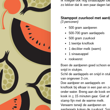
Ik voegde ook nog sinaasappel toe,
zo lekker dat ik een paar dagen l
Stamppot zuurkool met aard
(3 personen)
500 gram aardperen
500-700 gram aardappels
500 gram zuurkool
1 teentje knoflook
1 deciliter melk (warm)
1 sinaasappel
rookworst
Boen de aardperen goed schoon e
snijd in stukjes.
Schil de aardappels en snijd in st
van ongeveer 3 cm.
Doe aardpeer en aardappels en
knoflook bij elkaar in een pan en z
onder water. Breng aan de kook en
kook in
+
15 minuten gaar. Giet af
stamp fijn met de warme melk.
Verwarm terwijl de aardperen en
aardappels koken de zuurkool. Sni