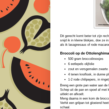
Dit gerecht komt beter tot zijn rech
snijd ik in kleine blokjes, doe ze 
als ik lasagnesaus of rode macar
Broccoli op de Ottolenghima
500 gram broccoliroosjes
6 eetlepels olijfolie
zout en versgemalen zwarte 
4 tenen knoflook, in dunne p
1-2 rode chilipepers, in ringet
Breng een grote pan water aan de k
Schep uit de pan en spoel af met 
uitlekt en afkoelt.
Meng daarna in een kom de broccoli
Verhit een grilpan tot gloeiend hee
schaal.