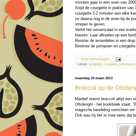
minuten gaar in een oven van 200
Snijd de courgette in plakken van 1 
courgette 1-2 minuten aan elke kan
ze daarna nog in de oven bij de p
strepen te geven.
Verhit het sesamzaad in een koeken
kleuren. Laat afkoelen op een bor
Rooster de amandelen in een drup o
Bestrooi de pompoen en courgette
Geen opmerkingen:
Labels:
amandel
,
courgette
,
pompoen
,
maandag 25 maart 2013
Broccoli op de Ottole
Manlief noemt broccoli altijd een n
Ottolenghi - het kookboek staat: "
magische handeling verrichten om
Ook was hij het er mee eens dat b