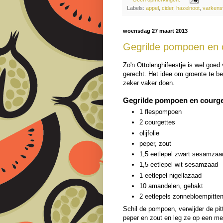
Labels:
appel
,
cider
,
hazelnoot
,
varkens
woensdag 27 maart 2013
Gegrilde pompoen en 
Zo'n Ottolenghifeestje is wel goed
gerecht. Het idee om groente te be
zeker vaker doen.
Gegrilde pompoen en courge
1 flespompoen
2 courgettes
olijfolie
peper, zout
1,5 eetlepel zwart sesamzaa
1,5 eetlepel wit sesamzaad
1 eetlepel nigellazaad
10 amandelen, gehakt
2 eetlepels zonnebloempitte
Schil de pompoen, verwijder de pitt
peper en zout en leg ze op een me