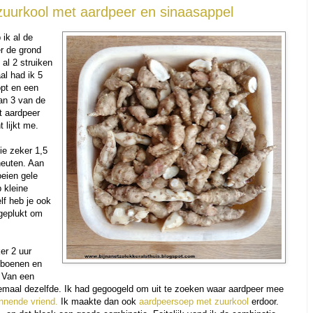
uurkool met aardpeer en sinaasappel
ik al de
er de grond
al 2 struiken
al had ik 5
opt en een
van 3 van de
t aardpeer
 lijkt me.
ie zeker 1,5
heuten. Aan
oeien gele
 kleine
f heb je ook
 geplukt om
er 2 uur
 boenen en
. Van een
lemaal dezelfde. Ik had gegoogeld om uit te zoeken waar aardpeer mee
nnende vriend.
Ik maakte dan ook
aardpeersoep met zuurkool
erdoor.