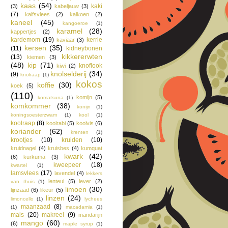
kaas
(54)
kaki
(3)
kabeljauw
(3)
(7)
kalfsvlees
(2)
kalkoen
(2)
kaneel
(45)
kangoeroe
(1)
karamel
(28)
kappertjes
(2)
kardemom
(19)
kerrie
kaviaar
(3)
kersen
(35)
(11)
kidneybonen
kikkererwten
(13)
kiemen
(3)
(48)
kip
(71)
knoflook
kiwi
(2)
knolselderij
(34)
(9)
knolraap
(1)
kokos
koffie
(30)
koek
(5)
(110)
komijn
(5)
komatsuna
(1)
komkommer
(38)
konijn
(1)
koningsoesterzwam
(1)
kool
(1)
koolraap
(8)
koolrabi
(5)
koolvis
(6)
koriander
(62)
krenten
(1)
krootjes
(10)
kruiden
(10)
kruidnagel
(4)
kruisbes
(4)
kumquat
kwark
(42)
(6)
kurkuma
(3)
kweepeer
(18)
kwartel
(1)
lamsvlees
(17)
lavendel
(4)
lekkers
lenteui
(5)
lever
(2)
van thuis
(1)
limoen
(30)
lijnzaad
(6)
likeur
(5)
linzen
(24)
limoncello
(1)
lychees
maanzaad
(8)
(1)
macadamia
(1)
mais
(20)
makreel
(9)
mandarijn
mango
(60)
(6)
maple syrup
(1)