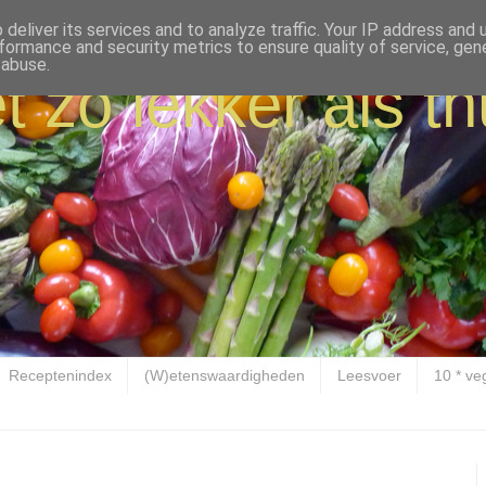
deliver its services and to analyze traffic. Your IP address and
formance and security metrics to ensure quality of service, ge
 abuse.
t zo lekker als th
Receptenindex
(W)etenswaardigheden
Leesvoer
10 * ve