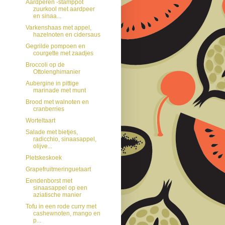
Aardperen -stamppot
zuurkool met aardpeer
en sinaa...
Varkenshaas met appel,
hazelnoten en cidersaus
Gegrilde pompoen en
courgette met zaadjes
Broccoli op de
Ottolenghimanier
Aubergine in pittige
marinade met munt
Brood met walnoten en
cranberries
Worteltaart
Salade met bietjes,
radicchio, sinaasappel,
olijve...
Pletskeskoek
Grapefruitmeringuetaart
Eendenborst met
sinaasappel op een
aziatische manier
Tofu in een rode curry met
cashewnoten, mango en
p...