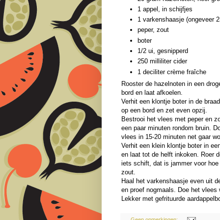
1 appel, in schijfjes
1 varkenshaasje (ongeveer 
peper, zout
boter
1/2 ui, gesnipperd
250 milliliter cider
1 deciliter crème fraîche
Rooster de hazelnoten in een drog
bord en laat afkoelen.
Verhit een klontje boter in de bra
op een bord en zet even opzij.
Bestrooi het vlees met peper en z
een paar minuten rondom bruin. Do
vlees in 15-20 minuten net gaar w
Verhit een klein klontje boter in e
en laat tot de helft inkoken. Roer 
iets schift, dat is jammer voor hoe
zout.
Haal het varkenshaasje even uit d
en proef nogmaals. Doe het vlees 
Lekker met gefrituurde aardappelbo
Geen opmerkingen: