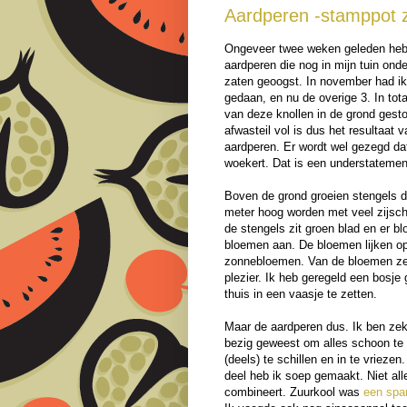
Aardperen -stamppot z
Ongeveer twee weken geleden heb 
aardperen die nog in mijn tuin ond
zaten geoogst. In november had ik 
gedaan, en nu de overige 3. In tota
van deze knollen in de grond gest
afwasteil vol is dus het resultaat 
aardperen. Er wordt wel gezegd da
woekert. Dat is een understatement
Boven de grond groeien stengels d
meter hoog worden met veel zijsc
de stengels zit groen blad en er bl
bloemen aan. De bloemen lijken op
zonnebloemen. Van de bloemen zel
plezier. Ik heb geregeld een bosje
thuis in een vaasje te zetten.
Maar de aardperen dus. Ik ben zek
bezig geweest om alles schoon te
(deels) te schillen en in te vriezen
deel heb ik soep gemaakt. Niet al
combineert. Zuurkool was
een spa