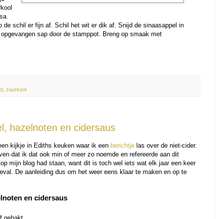
rkool
ssa.
 schil er fijn af. Schil het wit er dik af. Snijd de sinaasappel in
en opgevangen sap door de stamppot. Breng op smaak met
.
el
,
zuurkool
, hazelnoten en cidersaus
een kijkje in Ediths keuken waar ik een
berichtje
las over de niet-cider.
jven dat ik dat ook min of meer zo noemde en refereerde aan dit
 op mijn blog had staan, want dit is toch wel iets wat elk jaar een keer
geval. De aanleiding dus om het weer eens klaar te maken en op te
lnoten en cidersaus
f gehakt