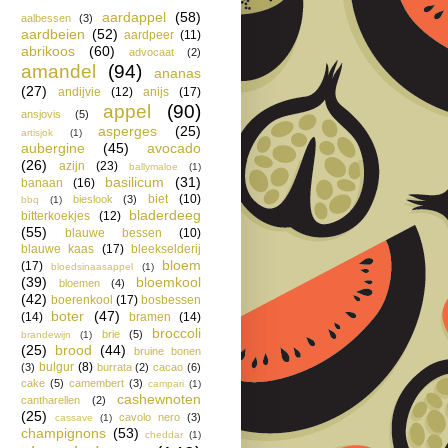
aardappel
(58)
aalbessen
(3)
aardbeien
(52)
aardpeer
(11)
abrikoos
(60)
advocaat
(2)
amandel
(94)
ananas
(27)
andijvie
(12)
anijs
(17)
appel
(90)
ansjovis
(5)
asperges
(25)
artisjok
(1)
aubergine
(45)
avocado
(26)
azijn
(23)
ballymaloe
(1)
basilicum
(31)
banaan
(16)
biet
(10)
bieslook
(3)
bbq
(1)
bladerdeeg
bitterkoekjes
(12)
(55)
blauwe bessen
(10)
blauwe kaas
(17)
bleekselderij
bloem
(17)
bloedsinaasappel
(1)
(39)
bloemkool
bloemen
(4)
(42)
boerenkool
(17)
bosbessen
boter
(47)
(14)
bramen
(14)
broccoli
brie
(5)
brandewijn
(1)
(25)
brood
(44)
bruine bonen
bulgur
(8)
(3)
burrata
(2)
cacao
(6)
cake
(5)
camembert
(3)
campari
(1)
cashewnoten
cantharellen
(2)
(25)
cavolo nero
(3)
cassave
(1)
champignons
(53)
cheddar
(1)