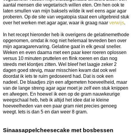
aantal mensen die vegetarisch willen eten. Om hen ook te
laten smullen van mijn baksels wilde ik wel eens agar agar
proberen. Op de site van vegatopia staat een uitgebreid stuk
over het werken met agar agar, waar ik graag naar
verwijs
.
In het recept hieronder heb ik overigens de gelatinemethode
opgenomen, omdat ik nog niet helemaal tevreden ben over
mijn agaragarervaring. Gelatine gaat in elk geval sneller.
Weken en even daarna met een paar keer roeren oplossen
versus 10 minuten pruttelen en flink roeren en dan nog
steeds met klontjes zitten. Wel bleef het laagje zeker 2
dagen goed stevig, maar misschien kwam dat ook wel
doordat ik iets te ruim gedoseerd had. Dat is ook een
nadeel. De blaadjes zijn een afgemeten hoeveelheid, maar
van de lange streng agar agar moet je zelf een stuk knippen
en afwegen. En hoewel ik een op de gram nauwkeurige
weegschaal heb, heb ik altijd het idee dat ie kleine
hoeveelheden van een paar gram niet precies genoeg
weegt. Iets is dan 5 en dan weer 8 gram.
Sinaasappelcheesecake met bosbessen