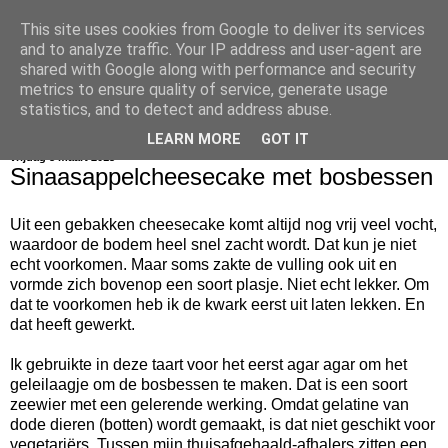
This site uses cookies from Google to deliver its services
bijna net zo lekker als thuis
and to analyze traffic. Your IP address and user-agent are
shared with Google along with performance and security
metrics to ensure quality of service, generate usage
statistics, and to detect and address abuse.
▼
LEARN MORE
GOT IT
vrijdag 8 maart 2013
Sinaasappelcheesecake met bosbessen
Uit een gebakken cheesecake komt altijd nog vrij veel vocht,
waardoor de bodem heel snel zacht wordt. Dat kun je niet
echt voorkomen. Maar soms zakte de vulling ook uit en
vormde zich bovenop een soort plasje. Niet echt lekker. Om
dat te voorkomen heb ik de kwark eerst uit laten lekken. En
dat heeft gewerkt.
Ik gebruikte in deze taart voor het eerst agar agar om het
geleilaagje om de bosbessen te maken. Dat is een soort
zeewier met een gelerende werking. Omdat gelatine van
dode dieren (botten) wordt gemaakt, is dat niet geschikt voor
vegetariërs. Tussen mijn thuisafgehaald-afhalers zitten een