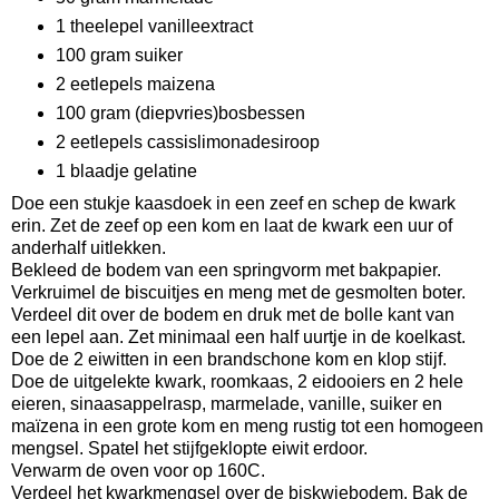
1 theelepel vanilleextract
100 gram suiker
2 eetlepels maizena
100 gram (diepvries)bosbessen
2 eetlepels cassislimonadesiroop
1 blaadje gelatine
Doe een stukje kaasdoek in een zeef en schep de kwark
erin. Zet de zeef op een kom en laat de kwark een uur of
anderhalf uitlekken.
Bekleed de bodem van een springvorm met bakpapier.
Verkruimel de biscuitjes en meng met de gesmolten boter.
Verdeel dit over de bodem en druk met de bolle kant van
een lepel aan. Zet minimaal een half uurtje in de koelkast.
Doe de 2 eiwitten in een brandschone kom en klop stijf.
Doe de uitgelekte kwark, roomkaas, 2 eidooiers en 2 hele
eieren, sinaasappelrasp, marmelade, vanille, suiker en
maïzena in een grote kom en meng rustig tot een homogeen
mengsel. Spatel het stijfgeklopte eiwit erdoor.
Verwarm de oven voor op 160C.
Verdeel het kwarkmengsel over de biskwiebodem. Bak de