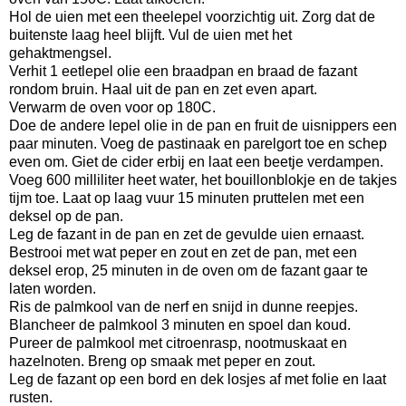
Hol de uien met een theelepel voorzichtig uit. Zorg dat de
buitenste laag heel blijft. Vul de uien met het
gehaktmengsel.
Verhit 1 eetlepel olie een braadpan en braad de fazant
rondom bruin. Haal uit de pan en zet even apart.
Verwarm de oven voor op 180C.
Doe de andere lepel olie in de pan en fruit de uisnippers een
paar minuten. Voeg de pastinaak en parelgort toe en schep
even om. Giet de cider erbij en laat een beetje verdampen.
Voeg 600 milliliter heet water, het bouillonblokje en de takjes
tijm toe. Laat op laag vuur 15 minuten pruttelen met een
deksel op de pan.
Leg de fazant in de pan en zet de gevulde uien ernaast.
Bestrooi met wat peper en zout en zet de pan, met een
deksel erop, 25 minuten in de oven om de fazant gaar te
laten worden.
Ris de palmkool van de nerf en snijd in dunne reepjes.
Blancheer de palmkool 3 minuten en spoel dan koud.
Pureer de palmkool met citroenrasp, nootmuskaat en
hazelnoten. Breng op smaak met peper en zout.
Leg de fazant op een bord en dek losjes af met folie en laat
rusten.