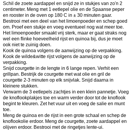
Schil de zoete aardappel en snijd ze in stukjes van zo'n 2
centimeter. Meng met 1 eetlepel olie en de Spaanse peper
en rooster in de oven op 180 C in ± 30 minuten gaar.
Bestrooi met een deel van het limoenpoeder en schep goed
om. Proef een stukje en voeg eventueel nog wat meer toe.
Het limoenpoeder smaakt vrij sterk, maar er gaat straks nog
wel een flinke hoeveelheid rijst en quinoa bij, dus je moet
ook niet te zuinig doen.
Kook de quinoa volgens de aanwijzing op de verpakking.
Kook de wilde&witte rijst volgens de aanwijzing op de
verpakking.
Snijd courgette in de lengte in 6 lange repen. Verhit een
grillpan. Bestrijk de courgette met wat olie en gril de
courgette 2-3 minuten op elk snijvlak. Snijd daarna in
kleinere stukken.
Verwarm de 3 eetlepels zachtjes in een klein pannetje. Voeg
de knoflookplakjes toe en warm verder door tot de knoflook
begint te kleuren. Zet het vuur uit en voeg de salie en munt
toe.
Meng de quinoa en de rijst in een grote schaal en schep de
knoflookolie erdoor. Meng de courgette, zoete aardappel en
olijven erdoor. Bestrooi met de ringetjes lente-ui.