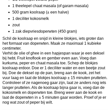
1 theelepel chaat masala (of garam masala)
500 gram koolraap (± een halve)
1 deciliter kokosmelk
zout
1 zak diepvriesdoperwten (450 gram)
Schil de koolraap en snijd in kleine blokjes, iets groter dan
het formaat van doperwten. Maak ze maximaal 1 kubieke
centimeter.
Verhit de olie of ghee in een hapjespan waar je een deksel
bij hebt. Fruit knoflook en gember even aan. Voeg dan
kurkuma, peper en chaat masala toe. Schep de blokjes
koolraap erdoor. Doe er 1 deciliter water en een beetje zout
bij. Doe de deksel op de pan, breng aan de kook, zet het
vuur laag en laat de blokjes koolraap ± 15 minuten pruttelen.
Controleer of ze nagenoeg gaar zijn, laat ze anders nog iets
langer pruttelen. Als de koolraap bijna gaar is, voeg dan de
kokosmelk en doperwten toe. Breng weer aan de kook en
laat de doperwten in ± 5 minuten gaar worden. Proef of je er
nog wat zout of peper bij wilt.