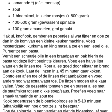
tamarinde *) (of citroensap)
zout
1 bloemkool, in kleine roosjes (± 800 gram)
400-500 gram (gewassen) spinazie
100 gram amandelen, grof gehakt
Hak ui, knoflook, gember en pepertjes al wat fijner en doe ze
dan in de kom van een kleine keukenmachine. Voeg
mosterdzaad, kurkuma en king masala toe en een lepel olie.
Pureer tot een pasta.
Verhit een scheutje olie in een braadpan en bak hierin de
pasta tot deze licht begint te kleuren. Voeg een halve liter
water en de linzen toe. Roer alles goed door elkaar en breng
aan de kook. Laat de linzen in ± 45 minuten gaar koken.
Controleer af en toe of de linzen niet aanbakken en voeg
anders nog wat extra water toe. De linzen mogen uit elkaar
vallen. Voeg de gezeefde tomaten toe en pureer alles met
de staafmixer tot een dikke soep/saus. Proef en voeg naar
smaak tamarinde en zout toe.
Kook ondertussen de bloemkoolroosjes in 5-10 minuten
(afhankelijk van hoe groot ze zijn) beetgaar.
Doe de spinazie in een vergiet en giet de bloemkool af over