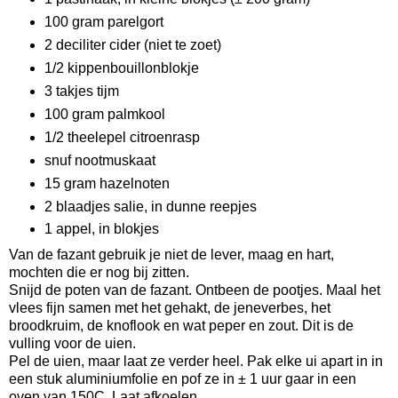
100 gram parelgort
2 deciliter cider (niet te zoet)
1/2 kippenbouillonblokje
3 takjes tijm
100 gram palmkool
1/2 theelepel citroenrasp
snuf nootmuskaat
15 gram hazelnoten
2 blaadjes salie, in dunne reepjes
1 appel, in blokjes
Van de fazant gebruik je niet de lever, maag en hart,
mochten die er nog bij zitten.
Snijd de poten van de fazant. Ontbeen de pootjes. Maal het
vlees fijn samen met het gehakt, de jeneverbes, het
broodkruim, de knoflook en wat peper en zout. Dit is de
vulling voor de uien.
Pel de uien, maar laat ze verder heel. Pak elke ui apart in in
een stuk aluminiumfolie en pof ze in ± 1 uur gaar in een
oven van 150C. Laat afkoelen.