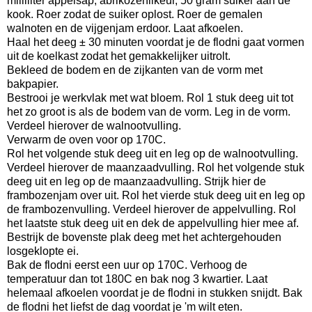
milliliter appelsap, abrikozenlikeur, 50 gram suiker aan de
kook. Roer zodat de suiker oplost. Roer de gemalen
walnoten en de vijgenjam erdoor. Laat afkoelen.
Haal het deeg ± 30 minuten voordat je de flodni gaat vormen
uit de koelkast zodat het gemakkelijker uitrolt.
Bekleed de bodem en de zijkanten van de vorm met
bakpapier.
Bestrooi je werkvlak met wat bloem. Rol 1 stuk deeg uit tot
het zo groot is als de bodem van de vorm. Leg in de vorm.
Verdeel hierover de walnootvulling.
Verwarm de oven voor op 170C.
Rol het volgende stuk deeg uit en leg op de walnootvulling.
Verdeel hierover de maanzaadvulling. Rol het volgende stuk
deeg uit en leg op de maanzaadvulling. Strijk hier de
frambozenjam over uit. Rol het vierde stuk deeg uit en leg op
de frambozenvulling. Verdeel hierover de appelvulling. Rol
het laatste stuk deeg uit en dek de appelvulling hier mee af.
Bestrijk de bovenste plak deeg met het achtergehouden
losgeklopte ei.
Bak de flodni eerst een uur op 170C. Verhoog de
temperatuur dan tot 180C en bak nog 3 kwartier. Laat
helemaal afkoelen voordat je de flodni in stukken snijdt. Bak
de flodni het liefst de dag voordat je 'm wilt eten.