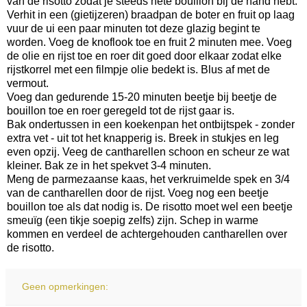
van de risotto zodat je steeds hete bouillon bij de hand hebt.
Verhit in een (gietijzeren) braadpan de boter en fruit op laag
vuur de ui een paar minuten tot deze glazig begint te
worden. Voeg de knoflook toe en fruit 2 minuten mee. Voeg
de olie en rijst toe en roer dit goed door elkaar zodat elke
rijstkorrel met een filmpje olie bedekt is. Blus af met de
vermout.
Voeg dan gedurende 15-20 minuten beetje bij beetje de
bouillon toe en roer geregeld tot de rijst gaar is.
Bak ondertussen in een koekenpan het ontbijtspek - zonder
extra vet - uit tot het knapperig is. Breek in stukjes en leg
even opzij. Veeg de cantharellen schoon en scheur ze wat
kleiner. Bak ze in het spekvet 3-4 minuten.
Meng de parmezaanse kaas, het verkruimelde spek en 3/4
van de cantharellen door de rijst. Voeg nog een beetje
bouillon toe als dat nodig is. De risotto moet wel een beetje
smeuïg (een tikje soepig zelfs) zijn. Schep in warme
kommen en verdeel de achtergehouden cantharellen over
de risotto.
Geen opmerkingen: