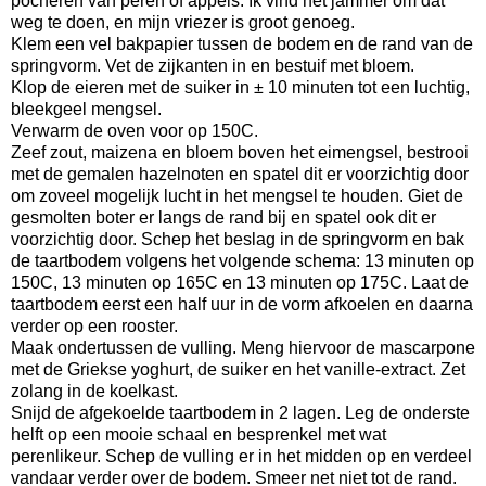
pocheren van peren of appels. Ik vind het jammer om dat
weg te doen, en mijn vriezer is groot genoeg.
Klem een vel bakpapier tussen de bodem en de rand van de
springvorm. Vet de zijkanten in en bestuif met bloem.
Klop de eieren met de suiker in ± 10 minuten tot een luchtig,
bleekgeel mengsel.
Verwarm de oven voor op 150C.
Zeef zout, maizena en bloem boven het eimengsel, bestrooi
met de gemalen hazelnoten en spatel dit er voorzichtig door
om zoveel mogelijk lucht in het mengsel te houden. Giet de
gesmolten boter er langs de rand bij en spatel ook dit er
voorzichtig door. Schep het beslag in de springvorm en bak
de taartbodem volgens het volgende schema: 13 minuten op
150C, 13 minuten op 165C en 13 minuten op 175C. Laat de
taartbodem eerst een half uur in de vorm afkoelen en daarna
verder op een rooster.
Maak ondertussen de vulling. Meng hiervoor de mascarpone
met de Griekse yoghurt, de suiker en het vanille-extract. Zet
zolang in de koelkast.
Snijd de afgekoelde taartbodem in 2 lagen. Leg de onderste
helft op een mooie schaal en besprenkel met wat
perenlikeur. Schep de vulling er in het midden op en verdeel
vandaar verder over de bodem. Smeer net niet tot de rand.