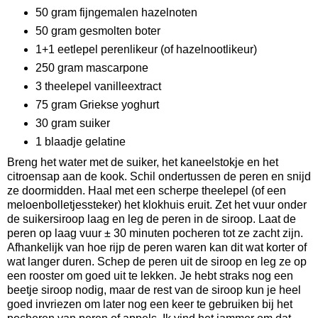
50 gram fijngemalen hazelnoten
50 gram gesmolten boter
1+1 eetlepel perenlikeur (of hazelnootlikeur)
250 gram mascarpone
3 theelepel vanilleextract
75 gram Griekse yoghurt
30 gram suiker
1 blaadje gelatine
Breng het water met de suiker, het kaneelstokje en het
citroensap aan de kook. Schil ondertussen de peren en snijd
ze doormidden. Haal met een scherpe theelepel (of een
meloenbolletjessteker) het klokhuis eruit. Zet het vuur onder
de suikersiroop laag en leg de peren in de siroop. Laat de
peren op laag vuur ± 30 minuten pocheren tot ze zacht zijn.
Afhankelijk van hoe rijp de peren waren kan dit wat korter of
wat langer duren. Schep de peren uit de siroop en leg ze op
een rooster om goed uit te lekken. Je hebt straks nog een
beetje siroop nodig, maar de rest van de siroop kun je heel
goed invriezen om later nog een keer te gebruiken bij het