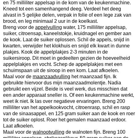
en 75 milliliter appelsap in de kom van de keukenmachine.
Kneed tot een samenhangend deeg. Verdeel het deeg
alvast in 5 gelijke delen, verpak in folie of een lege zak van
brood, en leg minimaal 2 uur in de koelkast.
Breng voor de
appelvulling
water, 175 milliliter appelsap,
suiker, citroensap, kaneelstokje, kruidnagel en gember aan
de kook. Laat de suiker oplossen. Schil de appels, snijd in
kwarten, verwijder het klokhuis en snijd elk kwart in dunne
plakjes. Kook de appelplakjes 2-3 minuten in de
suikersiroop. Dit moet in gedeelten gezien de hoeveelheid
appelplakjes en vocht. Schep de appelplakjes met een
schuimspaan uit de siroop in een kom. Laat afkoelen.
Maal voor de
maanzaadvulling
het maanzaad fijn. Ik
gebruikte hiervoor dus mijn maanzaadmolentje. Nadia
gebruikt een vijzel. Beide is veel werk, dus misschien dat
een ander apparaat sneller is. Of een keukenmachine werkt,
weet ik niet. Ik las over negatieve ervaringen. Breng 200
milliliter van het appelkookvocht, citroenrasp, schil en rasp
van de sinaasappel, en 125 gram suiker aan de kook en roer
tot de suiker oplost. Roer het gemalen maanzaad erdoor.
Laat afkoelen.
Maal voor de
walnootvulling
de walnoten fijn. Breng 100