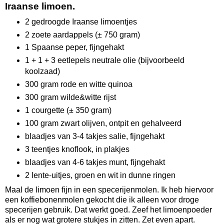
Iraanse limoen.
2 gedroogde Iraanse limoentjes
2 zoete aardappels (± 750 gram)
1 Spaanse peper, fijngehakt
1 + 1 + 3 eetlepels neutrale olie (bijvoorbeeld
koolzaad)
300 gram rode en witte quinoa
300 gram wilde&witte rijst
1 courgette (± 350 gram)
100 gram zwart olijven, ontpit en gehalveerd
blaadjes van 3-4 takjes salie, fijngehakt
3 teentjes knoflook, in plakjes
blaadjes van 4-6 takjes munt, fijngehakt
2 lente-uitjes, groen en wit in dunne ringen
Maal de limoen fijn in een specerijenmolen. Ik heb hiervoor
een koffiebonenmolen gekocht die ik alleen voor droge
specerijen gebruik. Dat werkt goed. Zeef het limoenpoeder
als er nog wat grotere stukjes in zitten. Zet even apart.