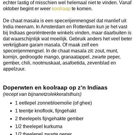
echter lastig of misschien wel helemaal niet te vinden. Vanaf
oktober begint er weer
koolraap
te komen.
De chaat masala is een specerijenmengsel dat manlief uit
India meenam. In Amsterdam en Rotterdam kun je het vast
bij Indiaas georiënteerde winkels vinden, maar daarbuiten is
dat waarschijnlijk wat moeilijk. Gebruik anders het veel beter
verkrijgbare garam masala. Of maak zelf een
specerijenmengsel. In de chaat masala zit: zout, munt,
komijn, gedroogde mango, granaatappel, zwarte peper,
gember, chili, nootmuskaat, asafoetida, zevenblad en
appelzuur.
Doperwten en koolraap op z'n Indiaas
(recept van bijnanetzolekkeralsthuis)
1 eetlepel zonnebloemolie (of ghee)
1 teentje knoflook, fijngehakt
2 theelepels fijngehakte gember
1/2 theelepel kurkuma
1/2 theelepel zwarte peper