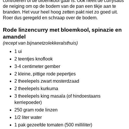
controleren of de bloemkool gaar is. Ook heeft de currysaus
de neiging om op de bodem van de pan een tikje aan te
branden. Het vuur heel hoog zetten pakt niet zo goed uit.
Roer dus geregeld en schraap over de bodem.
Rode linzencurry met bloemkool, spinazie en
amandel
(recept van bijnanetzolekkeralsthuis)
1 ui
2 teentjes knoflook
3-4 centimeter gember
2 kleine, pittige rode pepertjes
2 theelepels zwart mosterdzaad
2 theelepels kurkuma
3 theelepels king masala (of hindoestaans
kerriepoeder)
250 gram rode linzen
1/2 liter water
1 pak gezeefde tomaten (500 milliliter)