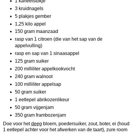
1 kaneelstokje
3 kruidnagels
5 plakjes gember
1,25 kilo appel
150 gram maanzaad
rasp van 1 citroen (die van het sap van de
appelvulling)
rasp en sap van 1 sinaasappel
125 gram suiker
200 milliliter appelkookvocht
240 gram walnoot
100 milliliter appelsap
50 gram suiker
1 eetlepel abrikozenlikeur
50 gram vijgenjam
350 gram frambozenjam
Doe voor het
deeg
bloem, poedersuiker, zout, boter, ei (houd
1 eetlepel achter voor het afwerken van de taart), zure room