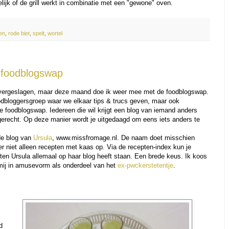
elijk of de grill werkt in combinatie met een "gewone" oven.
en
,
rode biet
,
spelt
,
wortel
- foodblogswap
overgeslagen, maar deze maand doe ik weer mee met de foodblogswap.
odbloggersgroep waar we elkaar tips & trucs geven, maar ook
e foodblogswap. Iedereen die wil krijgt een blog van iemand anders
erecht. Op deze manier wordt je uitgedaagd om eens iets anders te
de blog van
Ursula
, www.missfromage.nl. De naam doet misschien
r niet alleen recepten met kaas op. Via de recepten-index kun je
ten Ursula allemaal op haar blog heeft staan. Een brede keus. Ik koos
 mij in amusevorm als onderdeel van het
ex-pwckerstetentje
.
d