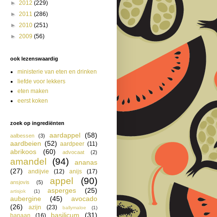
►
2012
(229)
►
2011
(286)
►
2010
(251)
►
2009
(56)
ook lezenswaardig
ministerie van eten en drinken
liefde voor lekkers
eten maken
eerst koken
zoek op ingrediënten
aardappel
(58)
aalbessen
(3)
aardbeien
(52)
aardpeer
(11)
abrikoos
(60)
advocaat
(2)
amandel
(94)
ananas
(27)
andijvie
(12)
anijs
(17)
appel
(90)
ansjovis
(5)
asperges
(25)
artisjok
(1)
aubergine
(45)
avocado
(26)
azijn
(23)
ballymaloe
(1)
basilicum
(31)
banaan
(16)