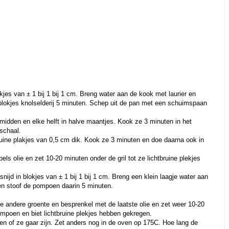
lokjes van ± 1 bij 1 bij 1 cm. Breng water aan de kook met laurier en
lokjes knolselderij 5 minuten. Schep uit de pan met een schuimspaan
midden en elke helft in halve maantjes. Kook ze 3 minuten in het
nschaal.
huine plakjes van 0,5 cm dik. Kook ze 3 minuten en doe daarna ook in
ls olie en zet 10-20 minuten onder de gril tot ze lichtbruine plekjes
ijd in blokjes van ± 1 bij 1 bij 1 cm. Breng een klein laagje water aan
en stoof de pompoen daarin 5 minuten.
e andere groente en besprenkel met de laatste olie en zet weer 10-20
ompoen en biet lichtbruine plekjes hebben gekregen.
ren of ze gaar zijn. Zet anders nog in de oven op 175C. Hoe lang de