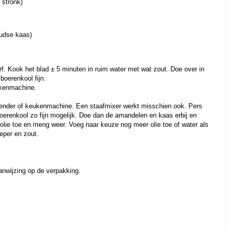
 stronk)
udse kaas)
f. Kook het blad ± 5 minuten in ruim water met wat zout. Doe over in
boerenkool fijn.
ukenmachine.
lender of keukenmachine. Een staafmixer werkt misschien ook. Pers
oerenkool zo fijn mogelijk. Doe dan de amandelen en kaas erbij en
olie toe en meng weer. Voeg naar keuze nog meer olie toe of water als
peper en zout.
anwijzing op de verpakking.