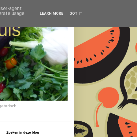
 user-agent
nerate usage
LEARN MORE
GOT IT
uis
getarisch
Zoeken in deze blog