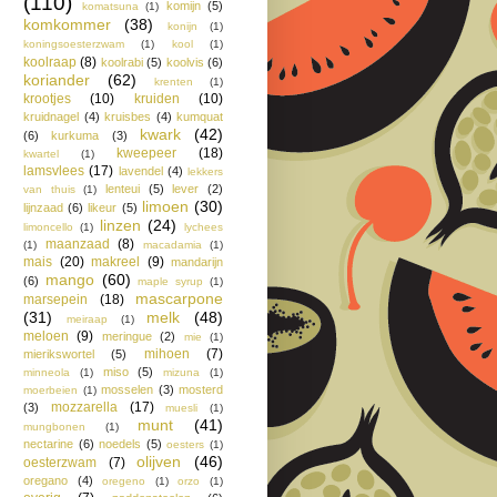
(110)
komijn
(5)
komatsuna
(1)
komkommer
(38)
konijn
(1)
koningsoesterzwam
(1)
kool
(1)
koolraap
(8)
koolrabi
(5)
koolvis
(6)
koriander
(62)
krenten
(1)
krootjes
(10)
kruiden
(10)
kruidnagel
(4)
kruisbes
(4)
kumquat
kwark
(42)
(6)
kurkuma
(3)
kweepeer
(18)
kwartel
(1)
lamsvlees
(17)
lavendel
(4)
lekkers
lenteui
(5)
lever
(2)
van thuis
(1)
limoen
(30)
lijnzaad
(6)
likeur
(5)
linzen
(24)
limoncello
(1)
lychees
maanzaad
(8)
(1)
macadamia
(1)
mais
(20)
makreel
(9)
mandarijn
mango
(60)
(6)
maple syrup
(1)
mascarpone
marsepein
(18)
(31)
melk
(48)
meiraap
(1)
meloen
(9)
meringue
(2)
mie
(1)
mihoen
(7)
mierikswortel
(5)
miso
(5)
minneola
(1)
mizuna
(1)
mosselen
(3)
mosterd
moerbeien
(1)
mozzarella
(17)
(3)
muesli
(1)
munt
(41)
mungbonen
(1)
nectarine
(6)
noedels
(5)
oesters
(1)
olijven
(46)
oesterzwam
(7)
oregano
(4)
oregeno
(1)
orzo
(1)