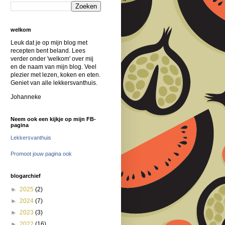
welkom
Leuk dat je op mijn blog met
recepten bent beland. Lees
verder onder 'welkom' over mij
en de naam van mijn blog. Veel
plezier met lezen, koken en eten.
Geniet van alle lekkersvanthuis.
Johanneke
Neem ook een kijkje op mijn FB-
pagina
Lekkersvanthuis
Promoot jouw pagina ook
blogarchief
►
2025
(2)
►
2024
(7)
►
2023
(3)
►
2022
(16)