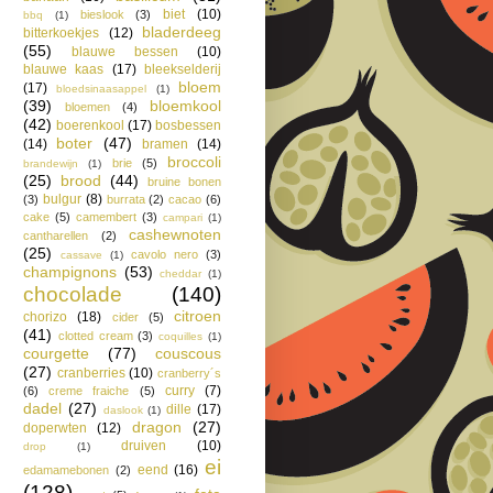
biet
(10)
bieslook
(3)
bbq
(1)
bladerdeeg
bitterkoekjes
(12)
(55)
blauwe bessen
(10)
blauwe kaas
(17)
bleekselderij
bloem
(17)
bloedsinaasappel
(1)
(39)
bloemkool
bloemen
(4)
(42)
boerenkool
(17)
bosbessen
boter
(47)
(14)
bramen
(14)
broccoli
brie
(5)
brandewijn
(1)
(25)
brood
(44)
bruine bonen
bulgur
(8)
(3)
burrata
(2)
cacao
(6)
cake
(5)
camembert
(3)
campari
(1)
cashewnoten
cantharellen
(2)
(25)
cavolo nero
(3)
cassave
(1)
champignons
(53)
cheddar
(1)
chocolade
(140)
citroen
chorizo
(18)
cider
(5)
(41)
clotted cream
(3)
coquilles
(1)
courgette
(77)
couscous
(27)
cranberries
(10)
cranberry´s
curry
(7)
(6)
creme fraiche
(5)
dadel
(27)
dille
(17)
daslook
(1)
dragon
(27)
doperwten
(12)
druiven
(10)
drop
(1)
ei
eend
(16)
edamamebonen
(2)
(128)