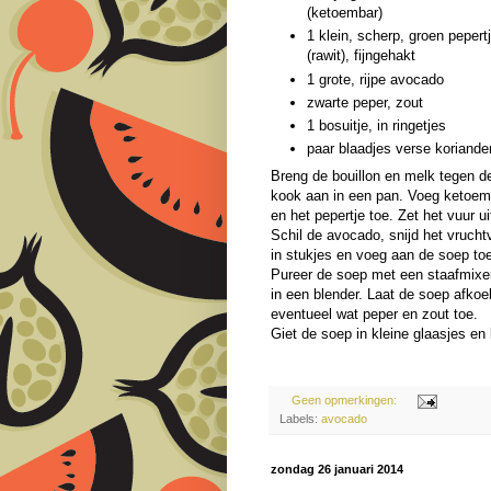
(ketoembar)
1 klein, scherp, groen pepert
(rawit), fijngehakt
1 grote, rijpe avocado
zwarte peper, zout
1 bosuitje, in ringetjes
paar blaadjes verse koriande
Breng de bouillon en melk tegen d
kook aan in een pan. Voeg ketoem
en het pepertje toe. Zet het vuur ui
Schil de avocado, snijd het vrucht
in stukjes en voeg aan de soep to
Pureer de soep met een staafmixer
in een blender. Laat de soep afko
eventueel wat peper en zout toe.
Giet de soep in kleine glaasjes en 
Geen opmerkingen:
Labels:
avocado
zondag 26 januari 2014