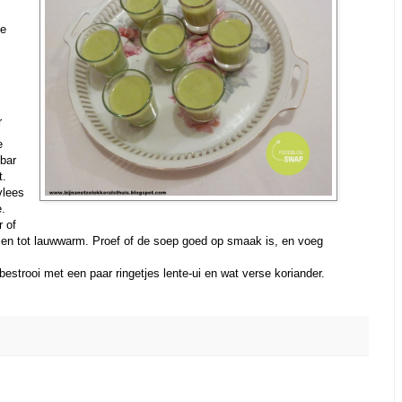
je
r
e
bar
t.
vlees
e.
 of
elen tot lauwwarm. Proef of de soep goed op smaak is, en voeg
bestrooi met een paar ringetjes lente-ui en wat verse koriander.