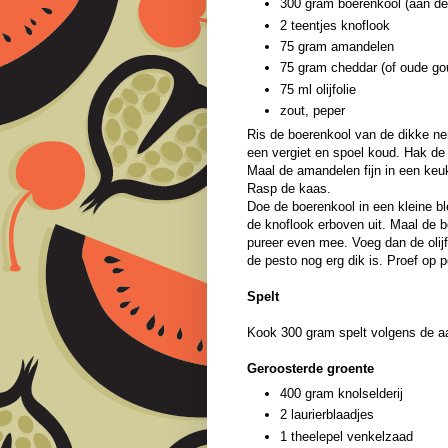
300 gram boerenkool (aan de
2 teentjes knoflook
75 gram amandelen
75 gram cheddar (of oude go
75 ml olijfolie
zout, peper
Ris de boerenkool van de dikke ner
een vergiet en spoel koud. Hak de 
Maal de amandelen fijn in een ke
Rasp de kaas.
Doe de boerenkool in een kleine b
de knoflook erboven uit. Maal de b
pureer even mee. Voeg dan de olijf
de pesto nog erg dik is. Proef op 
Spelt
Kook 300 gram spelt volgens de a
Geroosterde groente
400 gram knolselderij
2 laurierblaadjes
1 theelepel venkelzaad