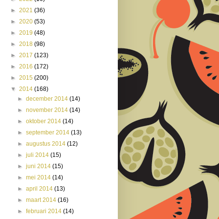
►
2021
(36)
►
2020
(53)
►
2019
(48)
►
2018
(98)
►
2017
(123)
►
2016
(172)
►
2015
(200)
▼
2014
(168)
►
december 2014
(14)
►
november 2014
(14)
►
oktober 2014
(14)
►
september 2014
(13)
►
augustus 2014
(12)
►
juli 2014
(15)
►
juni 2014
(15)
►
mei 2014
(14)
►
april 2014
(13)
►
maart 2014
(16)
►
februari 2014
(14)