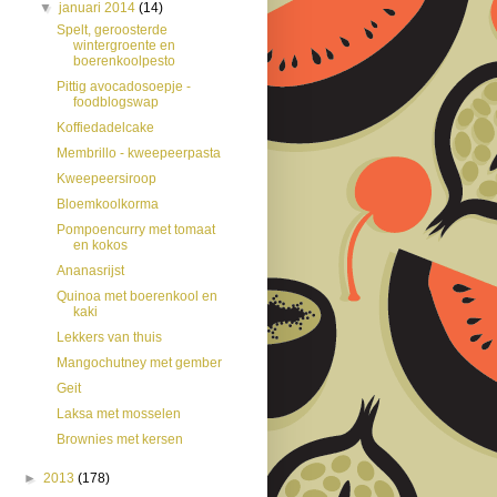
▼
januari 2014
(14)
Spelt, geroosterde
wintergroente en
boerenkoolpesto
Pittig avocadosoepje -
foodblogswap
Koffiedadelcake
Membrillo - kweepeerpasta
Kweepeersiroop
Bloemkoolkorma
Pompoencurry met tomaat
en kokos
Ananasrijst
Quinoa met boerenkool en
kaki
Lekkers van thuis
Mangochutney met gember
Geit
Laksa met mosselen
Brownies met kersen
►
2013
(178)