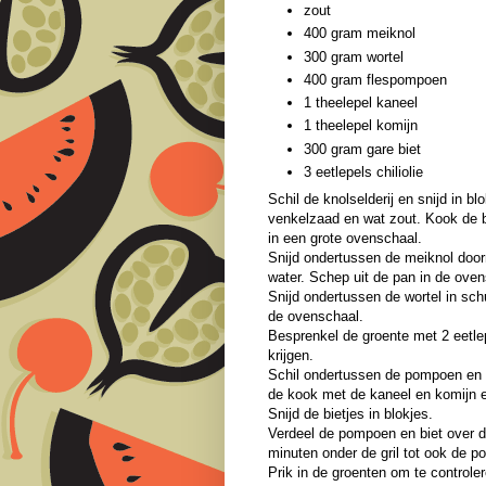
zout
400 gram meiknol
300 gram wortel
400 gram flespompoen
1 theelepel kaneel
1 theelepel komijn
300 gram gare biet
3 eetlepels chiliolie
Schil de knolselderij en snijd in b
venkelzaad en wat zout. Kook de b
in een grote ovenschaal.
Snijd ondertussen de meiknol door
water. Schep uit de pan in de ove
Snijd ondertussen de wortel in sc
de ovenschaal.
Besprenkel de groente met 2 eetlepe
krijgen.
Schil ondertussen de pompoen en sn
de kook met de kaneel en komijn 
Snijd de bietjes in blokjes.
Verdeel de pompoen en biet over d
minuten onder de gril tot ook de p
Prik in de groenten om te controle