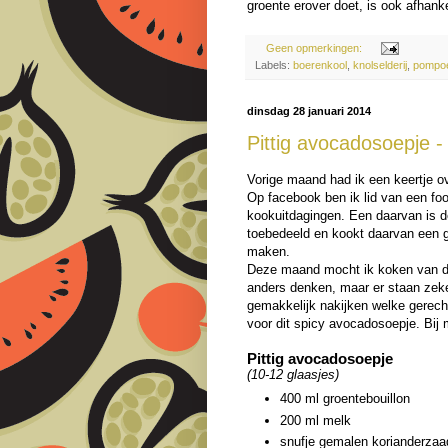
groente erover doet, is ook afhank
Geen opmerkingen:
Labels:
boerenkool
,
knolselderij
,
pompo
dinsdag 28 januari 2014
Pittig avocadosoepje 
Vorige maand had ik een keertje 
Op facebook ben ik lid van een fo
kookuitdagingen. Een daarvan is d
toebedeeld en kookt daarvan een g
maken.
Deze maand mocht ik koken van 
anders denken, maar er staan zeke
gemakkelijk nakijken welke gerech
voor dit spicy avocadosoepje. Bij
Pittig avocadosoepje
(10-12 glaasjes)
400 ml groentebouillon
200 ml melk
snufje gemalen korianderzaa