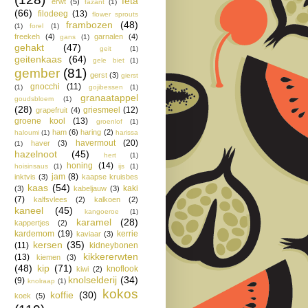
feta
erwt
(5)
fazant
(1)
(66)
filodeeg
(13)
flower sprouts
frambozen
(48)
(1)
forel
(1)
freekeh
(4)
garnalen
(4)
gans
(1)
gehakt
(47)
geit
(1)
geitenkaas
(64)
gele biet
(1)
gember
(81)
gerst
(3)
gierst
gnocchi
(11)
(1)
gojibessen
(1)
granaatappel
goudsbloem
(1)
(28)
griesmeel
(12)
grapefruit
(4)
groene kool
(13)
groenlof
(1)
ham
(6)
haring
(2)
haloumi
(1)
harissa
havermout
(20)
haver
(3)
(1)
hazelnoot
(45)
hert
(1)
honing
(14)
hoisinsaus
(1)
ijs
(1)
jam
(8)
inktvis
(3)
kaapse kruisbes
kaas
(54)
kaki
(3)
kabeljauw
(3)
(7)
kalfsvlees
(2)
kalkoen
(2)
kaneel
(45)
kangoeroe
(1)
karamel
(28)
kappertjes
(2)
kardemom
(19)
kerrie
kaviaar
(3)
kersen
(35)
(11)
kidneybonen
kikkererwten
(13)
kiemen
(3)
(48)
kip
(71)
knoflook
kiwi
(2)
knolselderij
(34)
(9)
knolraap
(1)
kokos
koffie
(30)
koek
(5)