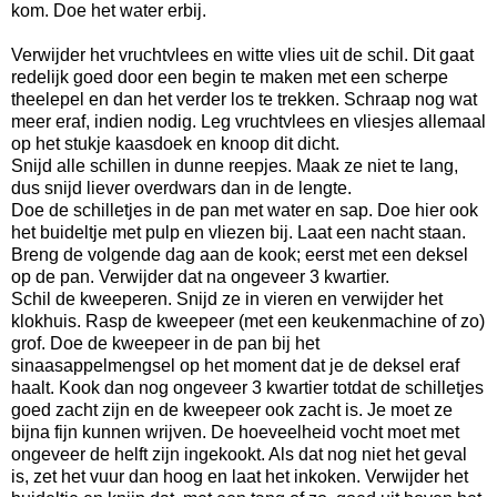
kom. Doe het water erbij.
Verwijder het vruchtvlees en witte vlies uit de schil. Dit gaat
redelijk goed door een begin te maken met een scherpe
theelepel en dan het verder los te trekken. Schraap nog wat
meer eraf, indien nodig. Leg vruchtvlees en vliesjes allemaal
op het stukje kaasdoek en knoop dit dicht.
Snijd alle schillen in dunne reepjes. Maak ze niet te lang,
dus snijd liever overdwars dan in de lengte.
Doe de schilletjes in de pan met water en sap. Doe hier ook
het buideltje met pulp en vliezen bij. Laat een nacht staan.
Breng de volgende dag aan de kook; eerst met een deksel
op de pan. Verwijder dat na ongeveer 3 kwartier.
Schil de kweeperen. Snijd ze in vieren en verwijder het
klokhuis. Rasp de kweepeer (met een keukenmachine of zo)
grof. Doe de kweepeer in de pan bij het
sinaasappelmengsel op het moment dat je de deksel eraf
haalt. Kook dan nog ongeveer 3 kwartier totdat de schilletjes
goed zacht zijn en de kweepeer ook zacht is. Je moet ze
bijna fijn kunnen wrijven. De hoeveelheid vocht moet met
ongeveer de helft zijn ingekookt. Als dat nog niet het geval
is, zet het vuur dan hoog en laat het inkoken. Verwijder het