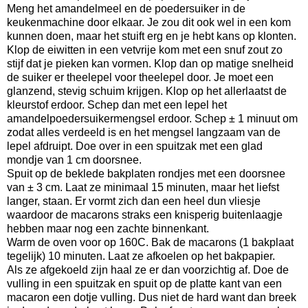
Meng het amandelmeel en de poedersuiker in de
keukenmachine door elkaar. Je zou dit ook wel in een kom
kunnen doen, maar het stuift erg en je hebt kans op klonten.
Klop de eiwitten in een vetvrije kom met een snuf zout zo
stijf dat je pieken kan vormen. Klop dan op matige snelheid
de suiker er theelepel voor theelepel door. Je moet een
glanzend, stevig schuim krijgen. Klop op het allerlaatst de
kleurstof erdoor. Schep dan met een lepel het
amandelpoedersuikermengsel erdoor. Schep ± 1 minuut om
zodat alles verdeeld is en het mengsel langzaam van de
lepel afdruipt. Doe over in een spuitzak met een glad
mondje van 1 cm doorsnee.
Spuit op de beklede bakplaten rondjes met een doorsnee
van ± 3 cm. Laat ze minimaal 15 minuten, maar het liefst
langer, staan. Er vormt zich dan een heel dun vliesje
waardoor de macarons straks een knisperig buitenlaagje
hebben maar nog een zachte binnenkant.
Warm de oven voor op 160C. Bak de macarons (1 bakplaat
tegelijk) 10 minuten. Laat ze afkoelen op het bakpapier.
Als ze afgekoeld zijn haal ze er dan voorzichtig af. Doe de
vulling in een spuitzak en spuit op de platte kant van een
macaron een dotje vulling. Dus niet de hard want dan breek