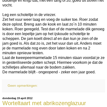
buideltje en knijp dat, met een tang of zo, goed uit boven het
vocht.
Leg een schoteltje in de vriezer.
Zet het vuur weer laag en voeg de suiker toe. Roer zodat
deze oplost. Breng aan de kook en laat zo´n 10 minuten
koken. Roer geregeld. Test dan of de marmelade dik genoeg
is door een lepeltje jam op het ijskoude schoteltje te
scheppen. De jam koelt direct af en dan kun je zien of de
jam goed is. Als dat zo is, zet het vuur dan uit. Anders moet
je de marmelade nog even door laten koken en na 2
minuten opnieuw testen.
Laat de kweepeermarmelade 15 minuten staan voordat je ze
in gesteriliseerde potten schept. Hiermee voorkom je dat de
schilletjes allemaal naar de bodem zakken.
De marmelade blijft - ongeopend - zeker een jaar goed.
Geen opmerkingen:
donderdag 19 april 2012
Worteltaart met abrikozenglazuur