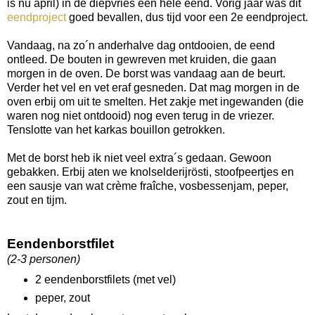
is nu april) in de diepvries een hele eend. Vorig jaar was dit
eendproject
goed bevallen, dus tijd voor een 2e eendproject.
Vandaag, na zo´n anderhalve dag ontdooien, de eend
ontleed. De bouten in gewreven met kruiden, die gaan
morgen in de oven. De borst was vandaag aan de beurt.
Verder het vel en vet eraf gesneden. Dat mag morgen in de
oven erbij om uit te smelten. Het zakje met ingewanden (die
waren nog niet ontdooid) nog even terug in de vriezer.
Tenslotte van het karkas bouillon getrokken.
Met de borst heb ik niet veel extra´s gedaan. Gewoon
gebakken. Erbij aten we knolselderijrösti, stoofpeertjes en
een sausje van wat crème fraîche, vosbessenjam, peper,
zout en tijm.
Eendenborstfilet
(2-3 personen)
2 eendenborstfilets (met vel)
peper, zout