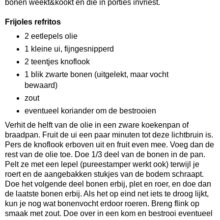
bonen weekt&kookt en die in porties invriest.
Frijoles refritos
2 eetlepels olie
1 kleine ui, fijngesnipperd
2 teentjes knoflook
1 blik zwarte bonen (uitgelekt, maar vocht
bewaard)
zout
eventueel koriander om de bestrooien
Verhit de helft van de olie in een zware koekenpan of
braadpan. Fruit de ui een paar minuten tot deze lichtbruin is.
Pers de knoflook erboven uit en fruit even mee. Voeg dan de
rest van de olie toe. Doe 1/3 deel van de bonen in de pan.
Pelt ze met een lepel (pureestamper werkt ook) terwijl je
roert en de aangebakken stukjes van de bodem schraapt.
Doe het volgende deel bonen erbij, plet en roer, en doe dan
de laatste bonen erbij. Als het op eind net iets te droog lijkt,
kun je nog wat bonenvocht erdoor roeren. Breng flink op
smaak met zout. Doe over in een kom en bestrooi eventueel