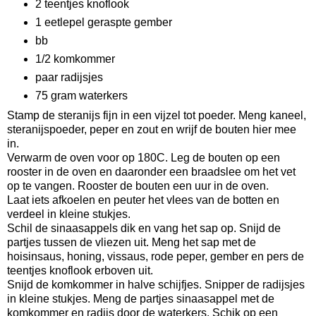
2 teentjes knoflook
1 eetlepel geraspte gember
bb
1/2 komkommer
paar radijsjes
75 gram waterkers
Stamp de steranijs fijn in een vijzel tot poeder. Meng kaneel,
steranijspoeder, peper en zout en wrijf de bouten hier mee
in.
Verwarm de oven voor op 180C. Leg de bouten op een
rooster in de oven en daaronder een braadslee om het vet
op te vangen. Rooster de bouten een uur in de oven.
Laat iets afkoelen en peuter het vlees van de botten en
verdeel in kleine stukjes.
Schil de sinaasappels dik en vang het sap op. Snijd de
partjes tussen de vliezen uit. Meng het sap met de
hoisinsaus, honing, vissaus, rode peper, gember en pers de
teentjes knoflook erboven uit.
Snijd de komkommer in halve schijfjes. Snipper de radijsjes
in kleine stukjes. Meng de partjes sinaasappel met de
komkommer en radijs door de waterkers. Schik op een