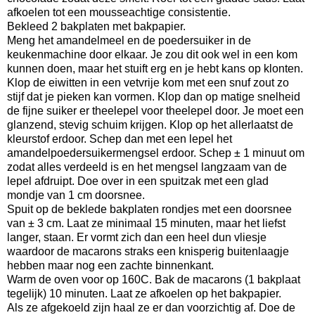
afkoelen tot een mousseachtige consistentie.
Bekleed 2 bakplaten met bakpapier.
Meng het amandelmeel en de poedersuiker in de
keukenmachine door elkaar. Je zou dit ook wel in een kom
kunnen doen, maar het stuift erg en je hebt kans op klonten.
Klop de eiwitten in een vetvrije kom met een snuf zout zo
stijf dat je pieken kan vormen. Klop dan op matige snelheid
de fijne suiker er theelepel voor theelepel door. Je moet een
glanzend, stevig schuim krijgen. Klop op het allerlaatst de
kleurstof erdoor. Schep dan met een lepel het
amandelpoedersuikermengsel erdoor. Schep ± 1 minuut om
zodat alles verdeeld is en het mengsel langzaam van de
lepel afdruipt. Doe over in een spuitzak met een glad
mondje van 1 cm doorsnee.
Spuit op de beklede bakplaten rondjes met een doorsnee
van ± 3 cm. Laat ze minimaal 15 minuten, maar het liefst
langer, staan. Er vormt zich dan een heel dun vliesje
waardoor de macarons straks een knisperig buitenlaagje
hebben maar nog een zachte binnenkant.
Warm de oven voor op 160C. Bak de macarons (1 bakplaat
tegelijk) 10 minuten. Laat ze afkoelen op het bakpapier.
Als ze afgekoeld zijn haal ze er dan voorzichtig af. Doe de