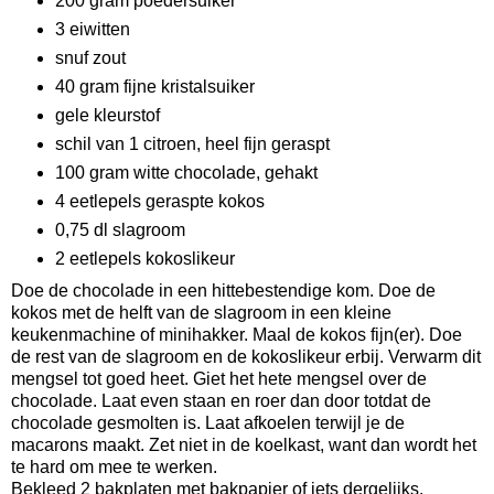
200 gram poedersuiker
3 eiwitten
snuf zout
40 gram fijne kristalsuiker
gele kleurstof
schil van 1 citroen, heel fijn geraspt
100 gram witte chocolade, gehakt
4 eetlepels geraspte kokos
0,75 dl slagroom
2 eetlepels kokoslikeur
Doe de chocolade in een hittebestendige kom. Doe de
kokos met de helft van de slagroom in een kleine
keukenmachine of minihakker. Maal de kokos fijn(er). Doe
de rest van de slagroom en de kokoslikeur erbij. Verwarm dit
mengsel tot goed heet. Giet het hete mengsel over de
chocolade. Laat even staan en roer dan door totdat de
chocolade gesmolten is. Laat afkoelen terwijl je de
macarons maakt. Zet niet in de koelkast, want dan wordt het
te hard om mee te werken.
Bekleed 2 bakplaten met bakpapier of iets dergelijks.