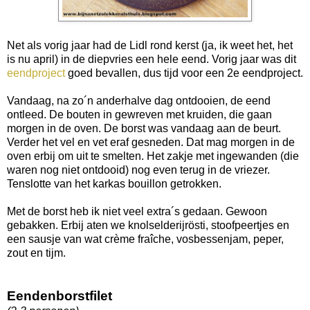
Net als vorig jaar had de Lidl rond kerst (ja, ik weet het, het
is nu april) in de diepvries een hele eend. Vorig jaar was dit
eendproject
goed bevallen, dus tijd voor een 2e eendproject.
Vandaag, na zo´n anderhalve dag ontdooien, de eend
ontleed. De bouten in gewreven met kruiden, die gaan
morgen in de oven. De borst was vandaag aan de beurt.
Verder het vel en vet eraf gesneden. Dat mag morgen in de
oven erbij om uit te smelten. Het zakje met ingewanden (die
waren nog niet ontdooid) nog even terug in de vriezer.
Tenslotte van het karkas bouillon getrokken.
Met de borst heb ik niet veel extra´s gedaan. Gewoon
gebakken. Erbij aten we knolselderijrösti, stoofpeertjes en
een sausje van wat crème fraîche, vosbessenjam, peper,
zout en tijm.
Eendenborstfilet