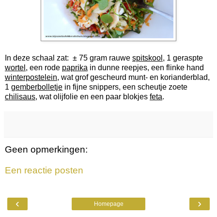
In deze schaal zat: ± 75 gram rauwe
spitskool
, 1 geraspte
wortel
, een rode
paprika
in dunne reepjes, een flinke hand
winterpostelein
, wat grof gescheurd munt- en korianderblad,
1
gemberbolletje
in fijne snippers, een scheutje zoete
chilisaus
, wat olijfolie en een paar blokjes
feta
.
Geen opmerkingen:
Een reactie posten
‹
›
Homepage