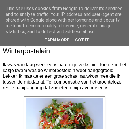
This site uses cookies from Google to deliver its services
bijna net zo lekker als thuis
and to analyze traffic. Your IP address and user-agent are
shared with Google along with performance and security
metrics to ensure quality of service, generate usage
statistics, and to detect and address abuse.
▼
LEARN MORE
GOT IT
woensdag 11 april 2012
Winterpostelein
Ik was vandaag weer eens naar mijn volkstuin. Toen ik in het
kasje kwam was de winterpostelein weer aangegroeid.
Lekker. Ik maakte er een grote schaal rauwkost mee die ik
tussen de middag at. Ter compensatie van het groenteloze
restje babipangang dat zometeen mijn avondeten is.