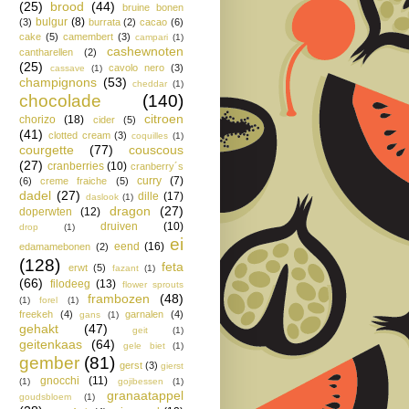
(25)
brood
(44)
bruine bonen
bulgur
(8)
(3)
burrata
(2)
cacao
(6)
cake
(5)
camembert
(3)
campari
(1)
cashewnoten
cantharellen
(2)
(25)
cavolo nero
(3)
cassave
(1)
champignons
(53)
cheddar
(1)
chocolade
(140)
citroen
chorizo
(18)
cider
(5)
(41)
clotted cream
(3)
coquilles
(1)
courgette
(77)
couscous
(27)
cranberries
(10)
cranberry´s
curry
(7)
(6)
creme fraiche
(5)
dadel
(27)
dille
(17)
daslook
(1)
dragon
(27)
doperwten
(12)
druiven
(10)
drop
(1)
ei
eend
(16)
edamamebonen
(2)
(128)
feta
erwt
(5)
fazant
(1)
(66)
filodeeg
(13)
flower sprouts
frambozen
(48)
(1)
forel
(1)
freekeh
(4)
garnalen
(4)
gans
(1)
gehakt
(47)
geit
(1)
geitenkaas
(64)
gele biet
(1)
gember
(81)
gerst
(3)
gierst
gnocchi
(11)
(1)
gojibessen
(1)
granaatappel
goudsbloem
(1)