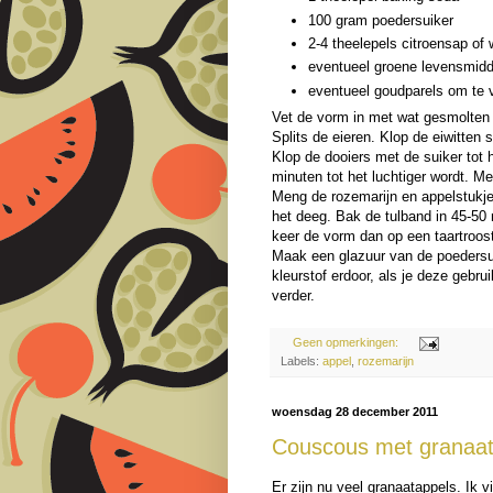
100 gram poedersuiker
2-4 theelepels citroensap of 
eventueel groene levensmidd
eventueel goudparels om te 
Vet de vorm in met wat gesmolten 
Splits de eieren. Klop de eiwitten s
Klop de dooiers met de suiker tot
minuten tot het luchtiger wordt. 
Meng de rozemarijn en appelstukjes
het deeg. Bak de tulband in 45-50 
keer de vorm dan op een taartroost
Maak een glazuur van de poedersu
kleurstof erdoor, als je deze gebru
verder.
Geen opmerkingen:
Labels:
appel
,
rozemarijn
woensdag 28 december 2011
Couscous met granaat
Er zijn nu veel granaatappels. Ik 