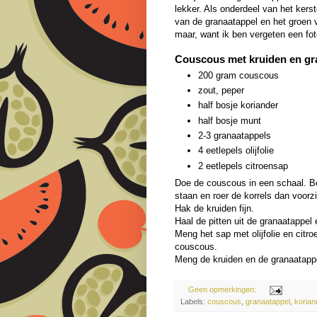
lekker. Als onderdeel van het kers
van de granaatappel en het groen 
maar, want ik ben vergeten een fo
Couscous met
kruiden
en
gr
200 gram couscous
zout, peper
half bosje koriander
half bosje munt
2-3 granaatappels
4 eetlepels olijfolie
2 eetlepels citroensap
Doe de couscous in een schaal. Be
staan en roer de korrels dan voorzi
Hak de kruiden fijn.
Haal de pitten uit de granaatappel 
Meng het sap met olijfolie en citr
couscous.
Meng de kruiden en de granaatappe
Geen opmerkingen:
Labels:
couscous
,
granaatappel
,
korian