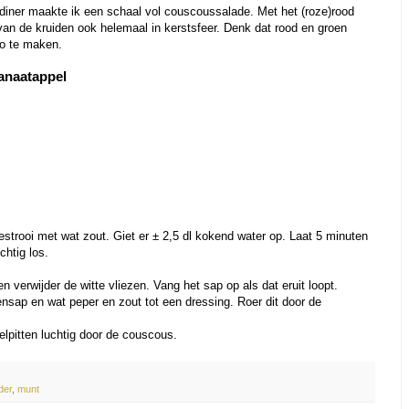
tdiner maakte ik een schaal vol couscoussalade. Met het (roze)rood
van de kruiden ook helemaal in kerstsfeer. Denk dat rood en groen
to te maken.
anaatappel
strooi met wat zout. Giet er ± 2,5 dl kokend water op. Laat 5 minuten
chtig los.
en verwijder de witte vliezen. Vang het sap op als dat eruit loopt.
oensap en wat peper en zout tot een dressing. Roer dit door de
lpitten luchtig door de couscous.
der
,
munt