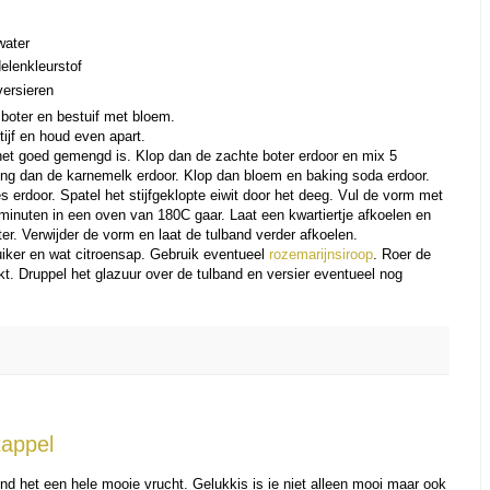
water
elenkleurstof
versieren
boter en bestuif met bloem.
tijf en houd even apart.
 het goed gemengd is. Klop dan de zachte boter erdoor en mix 5
Meng dan de karnemelk erdoor. Klop dan bloem en baking soda erdoor.
 erdoor. Spatel het stijfgeklopte eiwit door het deeg. Vul de vorm met
minuten in een oven van 180C gaar. Laat een kwartiertje afkoelen en
er. Verwijder de vorm en laat de tulband verder afkoelen.
iker en wat citroensap. Gebruik eventueel
rozemarijnsiroop
. Roer de
ikt. Druppel het glazuur over de tulband en versier eventueel nog
appel
vind het een hele mooie vrucht. Gelukkis is ie niet alleen mooi maar ook