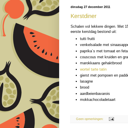
dinsdag 27 december 2011
Kerstdiner
Schalen vol lekkere dingen. Met 1
eerste kerstdag bestond uit:
tutti frutti
venkelsalade met sinaasappe
paprika´s met tomaat en feta
couscous met kruiden en gra
marokkaans gehaktbrood
wortel tarte tatin
gierst met pompoen en padd
lasagne
brood
aardbeienbavarois
mokkachocoladetaart
Geen opmerkingen: