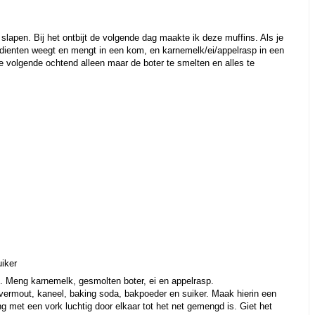
lapen. Bij het ontbijt de volgende dag maakte ik deze muffins. Als je
edienten weegt en mengt in een kom, en karnemelk/ei/appelrasp in een
de volgende ochtend alleen maar de boter te smelten en alles te
uiker
f. Meng karnemelk, gesmolten boter, ei en appelrasp.
ermout, kaneel, baking soda, bakpoeder en suiker. Maak hierin een
eng met een vork luchtig door elkaar tot het net gemengd is. Giet het