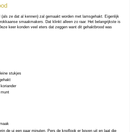
ood
(als ze dat al kennen) zal gemaakt worden met lamsgehakt. Eigenlijk
rokkaanse smaakmakers. Dat klinkt alleen zo raar. Het belangrijkste is
. Deze keer konden veel eters dat zeggen want dit gehaktbrood was
leine stukjes
 gehakt
 koriander
e munt
smaak
ierin de ui een paar minuten. Pers de knoflook er boven uit en laat die