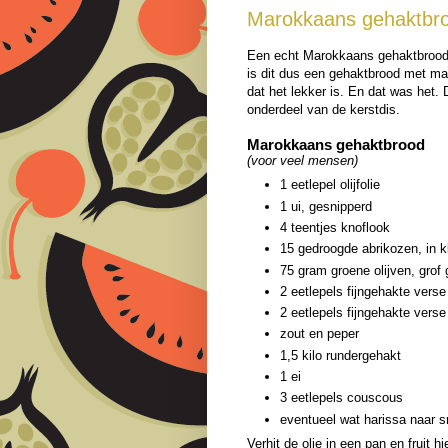
Marokkaans gehaktbr
Een echt Marokkaans gehaktbrood 
is dit dus een gehaktbrood met ma
dat het lekker is. En dat was het
onderdeel van de kerstdis.
Marokkaans gehaktbrood
(voor veel mensen)
1 eetlepel olijfolie
1 ui, gesnipperd
4 teentjes knoflook
15 gedroogde abrikozen, in k
75 gram groene olijven, grof
2 eetlepels fijngehakte verse
2 eetlepels fijngehakte vers
zout en peper
1,5 kilo rundergehakt
1 ei
3 eetlepels couscous
eventueel wat harissa naar 
Verhit de olie in een pan en fruit h