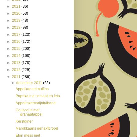
►
2021
(36)
►
2020
(53)
►
2019
(48)
►
2018
(98)
►
2017
(123)
►
2016
(172)
►
2015
(200)
►
2014
(168)
►
2013
(178)
►
2012
(229)
▼
2011
(286)
▼
december 2011
(23)
Appelkaneelmuffins
Paprika met tomaat en feta
Appelrozemarijntulband
Couscous met
granaatappel
Kerstdiner
Marokkaans gehaktbrood
Eton mess met