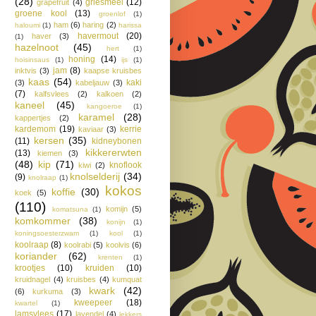
(28)
griesmeel
(12)
grapefruit
(4)
groene kool
(13)
groenlof
(1)
ham
(6)
haring
(2)
haloumi
(1)
harissa
havermout
(20)
haver
(3)
(1)
hazelnoot
(45)
hert
(1)
honing
(14)
hoisinsaus
(1)
ijs
(1)
jam
(8)
inktvis
(3)
kaapse kruisbes
kaas
(54)
kaki
(3)
kabeljauw
(3)
(7)
kalfsvlees
(2)
kalkoen
(2)
kaneel
(45)
kangoeroe
(1)
karamel
(28)
kappertjes
(2)
kardemom
(19)
kerrie
kaviaar
(3)
kersen
(35)
(11)
kidneybonen
kikkererwten
(13)
kiemen
(3)
(48)
kip
(71)
knoflook
kiwi
(2)
knolselderij
(34)
(9)
knolraap
(1)
kokos
koffie
(30)
koek
(5)
(110)
komijn
(5)
komatsuna
(1)
komkommer
(38)
konijn
(1)
koningsoesterzwam
(1)
kool
(1)
koolraap
(8)
koolrabi
(5)
koolvis
(6)
koriander
(62)
krenten
(1)
krootjes
(10)
kruiden
(10)
kruidnagel
(4)
kruisbes
(4)
kumquat
kwark
(42)
(6)
kurkuma
(3)
kweepeer
(18)
kwartel
(1)
lamsvlees
(17)
lavendel
(4)
lekkers