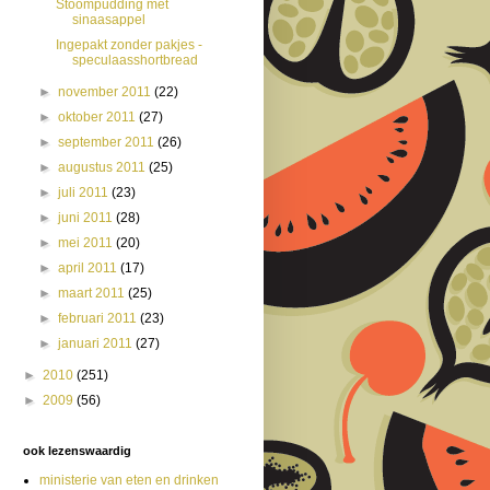
Stoompudding met
sinaasappel
Ingepakt zonder pakjes -
speculaasshortbread
►
november 2011
(22)
►
oktober 2011
(27)
►
september 2011
(26)
►
augustus 2011
(25)
►
juli 2011
(23)
►
juni 2011
(28)
►
mei 2011
(20)
►
april 2011
(17)
►
maart 2011
(25)
►
februari 2011
(23)
►
januari 2011
(27)
►
2010
(251)
►
2009
(56)
ook lezenswaardig
ministerie van eten en drinken