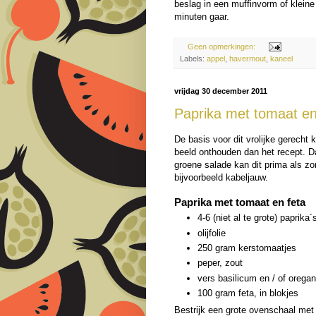
beslag in een muffinvorm of klein
minuten gaar.
Geen opmerkingen:
Labels:
appel
,
havermout
,
kaneel
vrijdag 30 december 2011
Paprika met tomaat en
De basis voor dit vrolijke gerecht 
beeld onthouden dan het recept. D
groene salade kan dit prima als zo
bijvoorbeeld kabeljauw.
Paprika met tomaat en feta
4-6 (niet al te grote) paprika´
olijfolie
250 gram kerstomaatjes
peper, zout
vers basilicum en / of orega
100 gram feta, in blokjes
Bestrijk een grote ovenschaal met 