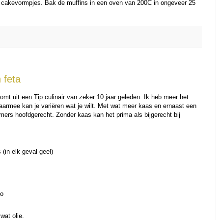
e cakevormpjes. Bak de muffins in een oven van 200C in ongeveer 25
 feta
komt uit een Tip culinair van zeker 10 jaar geleden. Ik heb meer het
aarmee kan je variëren wat je wilt. Met wat meer kaas en ernaast een
mers hoofdgerecht. Zonder kaas kan het prima als bijgerecht bij
s (in elk geval geel)
no
wat olie.