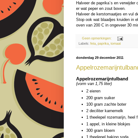
Halveer de paprika´s en verwijder 
er wat peper en zout boven.
Halveer de kerstomaatjes en vul de
Stop ook wat blaadjes kruiden in el
oven van 200 C in ongeveer 30 mi
Geen opmerkingen:
Labels:
feta
,
paprika
,
tomaat
donderdag 29 december 2011
Appelrozemarijntulban
Appelrozemarijntulband
(vorm van 1,75 liter)
2 eieren
200 gram suiker
100 gram zachte boter
2 deciliter karnemelk
1 theelepel rozemarijn, heel f
1 appel, in kleine blokjes
300 gram bloem
1 theelepel baking soda