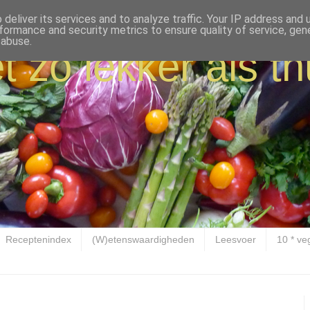
deliver its services and to analyze traffic. Your IP address and
formance and security metrics to ensure quality of service, ge
 abuse.
t zo lekker als th
Receptenindex
(W)etenswaardigheden
Leesvoer
10 * ve