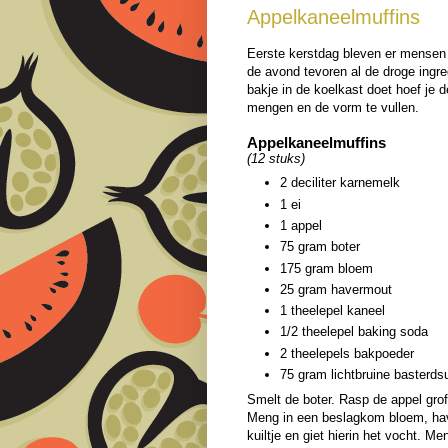
Appelkaneelmuffins
Eerste kerstdag bleven er mensen s
de avond tevoren al de droge ingr
bakje in de koelkast doet hoef je 
mengen en de vorm te vullen.
Appelkaneelmuffins
(12 stuks)
2 deciliter karnemelk
1 ei
1 appel
75 gram boter
175 gram bloem
25 gram havermout
1 theelepel kaneel
1/2 theelepel baking soda
2 theelepels bakpoeder
75 gram lichtbruine basterds
Smelt de boter. Rasp de appel gro
Meng in een beslagkom bloem, hav
kuiltje en giet hierin het vocht. M