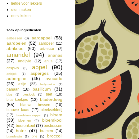
liefde voor lekkers
eten maken
eerst koken
zoek op ingrediënten
aardappel
(58)
aalbessen
(3)
aardbeien
(52)
aardpeer
(11)
abrikoos
(60)
advocaat
(2)
amandel
(94)
ananas
(27)
andijvie
(12)
anijs
(17)
appel
(90)
ansjovis
(5)
asperges
(25)
artisjok
(1)
aubergine
(45)
avocado
(26)
azijn
(23)
ballymaloe
(1)
basilicum
(31)
banaan
(16)
biet
(10)
bieslook
(3)
bbq
(1)
bladerdeeg
bitterkoekjes
(12)
(55)
blauwe bessen
(10)
blauwe kaas
(17)
bleekselderij
bloem
(17)
bloedsinaasappel
(1)
(39)
bloemkool
bloemen
(4)
(42)
boerenkool
(17)
bosbessen
boter
(47)
(14)
bramen
(14)
broccoli
brie
(5)
brandewijn
(1)