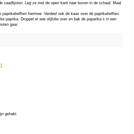
de zaadlijsten. Leg ze met de open kant naar boven in de schaal. Maal
 paprikahelften hiermee. Verdeel ook de kaas over de paprikahelften.
ke paprika. Druppel er wat olijfolie over en bak de paparika´s in een
nuten gaar.
d
ijn gehakt