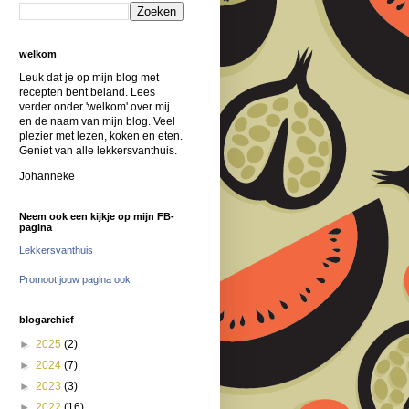
welkom
Leuk dat je op mijn blog met
recepten bent beland. Lees
verder onder 'welkom' over mij
en de naam van mijn blog. Veel
plezier met lezen, koken en eten.
Geniet van alle lekkersvanthuis.
Johanneke
Neem ook een kijkje op mijn FB-
pagina
Lekkersvanthuis
Promoot jouw pagina ook
blogarchief
►
2025
(2)
►
2024
(7)
►
2023
(3)
►
2022
(16)