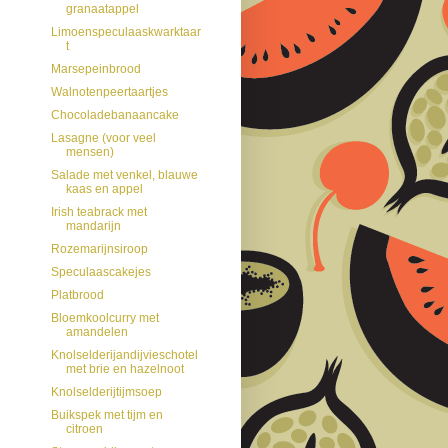
granaatappel
Limoenspeculaaskwarktaar
t
Marsepeinbrood
Walnotenpeertaartjes
Chocoladebanaancake
Lasagne (voor veel
mensen)
Salade met venkel, blauwe
kaas en appel
Irish teabrack met
mandarijn
Rozemarijnsiroop
Speculaascakejes
Platbrood
Bloemkoolcurry met
amandelen
Knolselderijandijvieschotel
met brie en hazelnoot
Knolselderijtijmsoep
Buikspek met tijm en
citroen