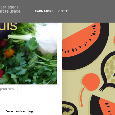
 user-agent
nerate usage
LEARN MORE
GOT IT
uis
getarisch
Zoeken in deze blog