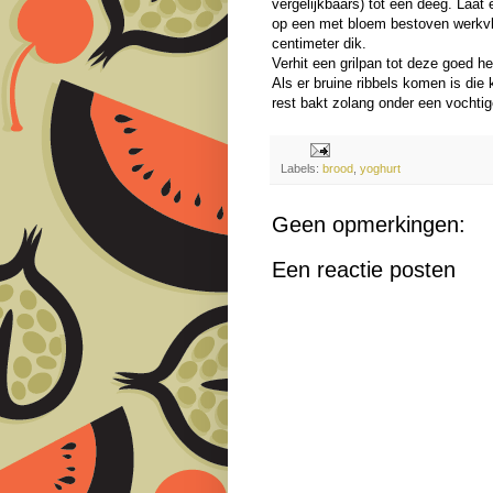
vergelijkbaars) tot een deeg. Laat 
op een met bloem bestoven werkvlak
centimeter dik.
Verhit een grilpan tot deze goed h
Als er bruine ribbels komen is die
rest bakt zolang onder een vochti
Labels:
brood
,
yoghurt
Geen opmerkingen:
Een reactie posten