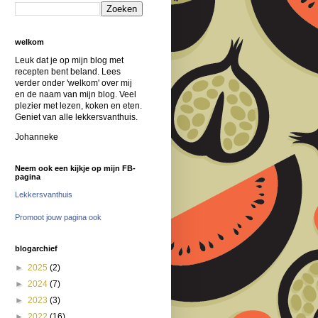
welkom
Leuk dat je op mijn blog met
recepten bent beland. Lees
verder onder 'welkom' over mij
en de naam van mijn blog. Veel
plezier met lezen, koken en eten.
Geniet van alle lekkersvanthuis.
Johanneke
Neem ook een kijkje op mijn FB-
pagina
Lekkersvanthuis
Promoot jouw pagina ook
blogarchief
►
2025
(2)
►
2024
(7)
►
2023
(3)
►
2022
(16)