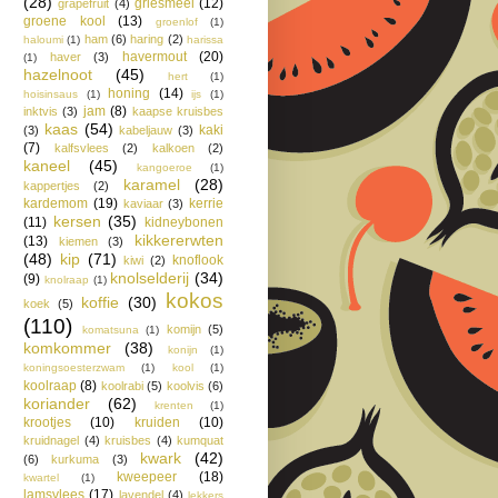
(28)
griesmeel
(12)
grapefruit
(4)
groene kool
(13)
groenlof
(1)
ham
(6)
haring
(2)
haloumi
(1)
harissa
havermout
(20)
haver
(3)
(1)
hazelnoot
(45)
hert
(1)
honing
(14)
hoisinsaus
(1)
ijs
(1)
jam
(8)
inktvis
(3)
kaapse kruisbes
kaas
(54)
kaki
(3)
kabeljauw
(3)
(7)
kalfsvlees
(2)
kalkoen
(2)
kaneel
(45)
kangoeroe
(1)
karamel
(28)
kappertjes
(2)
kardemom
(19)
kerrie
kaviaar
(3)
kersen
(35)
(11)
kidneybonen
kikkererwten
(13)
kiemen
(3)
(48)
kip
(71)
knoflook
kiwi
(2)
knolselderij
(34)
(9)
knolraap
(1)
kokos
koffie
(30)
koek
(5)
(110)
komijn
(5)
komatsuna
(1)
komkommer
(38)
konijn
(1)
koningsoesterzwam
(1)
kool
(1)
koolraap
(8)
koolrabi
(5)
koolvis
(6)
koriander
(62)
krenten
(1)
krootjes
(10)
kruiden
(10)
kruidnagel
(4)
kruisbes
(4)
kumquat
kwark
(42)
(6)
kurkuma
(3)
kweepeer
(18)
kwartel
(1)
lamsvlees
(17)
lavendel
(4)
lekkers