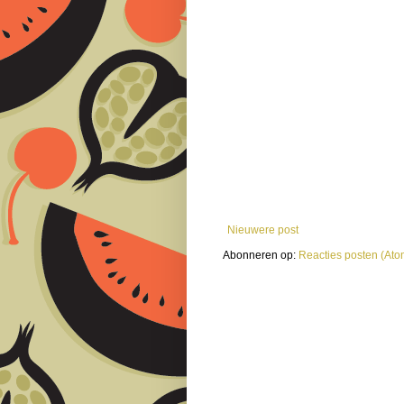
Nieuwere post
Abonneren op:
Reacties posten (Ato