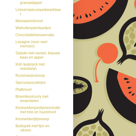
granaatappel
Limoenspeculaaskwarktaar
t
Marsepeinbrood
Walnotenpeertaartjes
Chocoladebanaancake
Lasagne (voor veel
mensen)
Salade met venkel, blauwe
kaas en appel
Irish teabrack met
mandarijn
Rozemarijnsiroop
Speculaascakejes
Platbrood
Bloemkoolcurry met
amandelen
Knolselderijandijvieschotel
met brie en hazelnoot
Knolselderijtijmsoep
Buikspek met tijm en
citroen