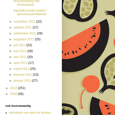
Stoompudding met
sinaasappel
Ingepakt zonder pakjes -
speculaasshortbread
►
november 2011
(22)
►
oktober 2011
(27)
►
september 2011
(26)
►
augustus 2011
(25)
►
juli 2011
(23)
►
juni 2011
(28)
►
mei 2011
(20)
►
april 2011
(17)
►
maart 2011
(25)
►
februari 2011
(23)
►
januari 2011
(27)
►
2010
(251)
►
2009
(56)
ook lezenswaardig
ministerie van eten en drinken