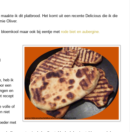
 maakte ik dit platbrood. Het komt uit een recente Delicious die ik die
mie Oliver.
et bloemkool maar ook bij eentje met
rode biet en aubergine.
l
, heb ik
oor een
angen en
et recept
e volle of
n niet
oeder met