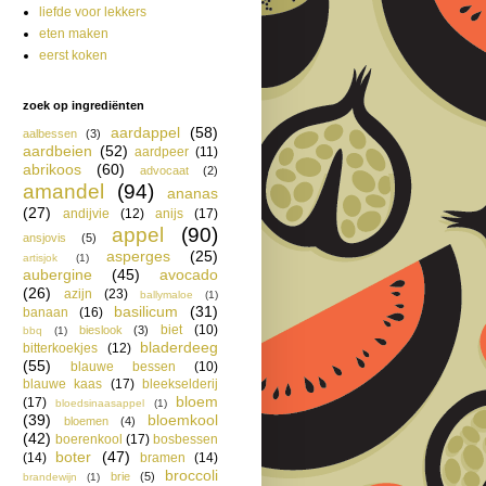
liefde voor lekkers
eten maken
eerst koken
zoek op ingrediënten
aardappel
(58)
aalbessen
(3)
aardbeien
(52)
aardpeer
(11)
abrikoos
(60)
advocaat
(2)
amandel
(94)
ananas
(27)
andijvie
(12)
anijs
(17)
appel
(90)
ansjovis
(5)
asperges
(25)
artisjok
(1)
aubergine
(45)
avocado
(26)
azijn
(23)
ballymaloe
(1)
basilicum
(31)
banaan
(16)
biet
(10)
bieslook
(3)
bbq
(1)
bladerdeeg
bitterkoekjes
(12)
(55)
blauwe bessen
(10)
blauwe kaas
(17)
bleekselderij
bloem
(17)
bloedsinaasappel
(1)
(39)
bloemkool
bloemen
(4)
(42)
boerenkool
(17)
bosbessen
boter
(47)
(14)
bramen
(14)
broccoli
brie
(5)
brandewijn
(1)