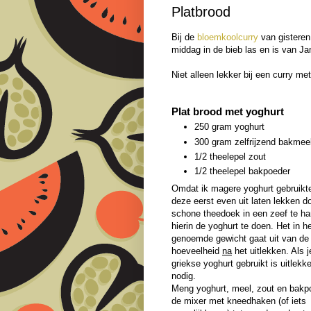
Platbrood
Bij de
bloemkoolcurry
van gisteren
middag in de bieb las en is van Ja
Niet alleen lekker bij een curry m
Plat brood met yoghurt
250 gram yoghurt
300 gram zelfrijzend bakmee
1/2 theelepel zout
1/2 theelepel bakpoeder
Omdat ik magere yoghurt gebruikte
deze eerst even uit laten lekken d
schone theedoek in een zeef te h
hierin de yoghurt te doen. Het in h
genoemde gewicht gaat uit van de
hoeveelheid
na
het uitlekken. Als j
griekse yoghurt gebruikt is uitlekke
nodig.
Meng yoghurt, meel, zout en bakp
de mixer met kneedhaken (of iets