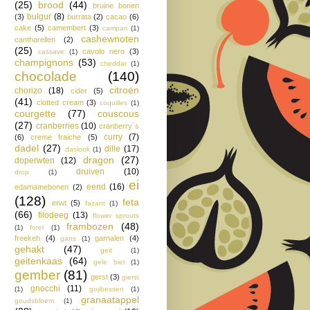
(25)
brood
(44)
bruine bonen
bulgur
(8)
(3)
burrata
(2)
cacao
(6)
cake
(5)
camembert
(3)
campari
(1)
cashewnoten
cantharellen
(2)
(25)
cavolo nero
(3)
cassave
(1)
champignons
(53)
cheddar
(1)
chocolade
(140)
citroen
chorizo
(18)
cider
(5)
(41)
clotted cream
(3)
coquilles
(1)
courgette
(77)
couscous
(27)
cranberries
(10)
cranberry´s
curry
(7)
(6)
creme fraiche
(5)
dadel
(27)
dille
(17)
daslook
(1)
dragon
(27)
doperwten
(12)
druiven
(10)
drop
(1)
ei
eend
(16)
edamamebonen
(2)
(128)
feta
erwt
(5)
fazant
(1)
(66)
filodeeg
(13)
flower sprouts
frambozen
(48)
(1)
forel
(1)
freekeh
(4)
garnalen
(4)
gans
(1)
gehakt
(47)
geit
(1)
geitenkaas
(64)
gele biet
(1)
gember
(81)
gerst
(3)
gierst
gnocchi
(11)
(1)
gojibessen
(1)
granaatappel
goudsbloem
(1)