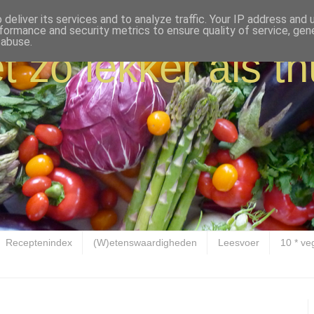
deliver its services and to analyze traffic. Your IP address and
formance and security metrics to ensure quality of service, ge
 abuse.
t zo lekker als th
Receptenindex
(W)etenswaardigheden
Leesvoer
10 * ve