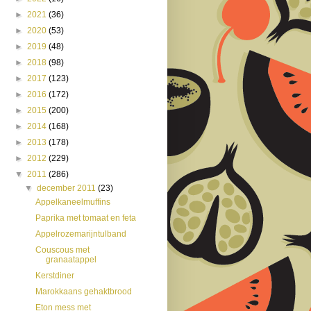
►
2021
(36)
►
2020
(53)
►
2019
(48)
►
2018
(98)
►
2017
(123)
►
2016
(172)
►
2015
(200)
►
2014
(168)
►
2013
(178)
►
2012
(229)
▼
2011
(286)
▼
december 2011
(23)
Appelkaneelmuffins
Paprika met tomaat en feta
Appelrozemarijntulband
Couscous met
granaatappel
Kerstdiner
Marokkaans gehaktbrood
Eton mess met