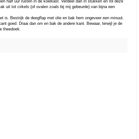
een half uur rusten in de koelkast. Verdeel dan in stukken en rol deze
 uit tot cirkels (of ovalen zoals bij mij gebeurde) van bijna een
eet is. Bestrijk de deegflap met olie en bak hem ongeveer een minuut.
 kant goed. Draai dan om en bak de andere kant. Bewaar, terwijl je de
ge theedoek.