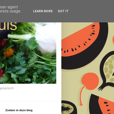
 user-agent
nerate usage
LEARN MORE
GOT IT
uis
getarisch
Zoeken in deze blog