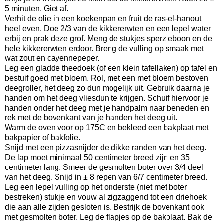
5 minuten. Giet af.
Verhit de olie in een koekenpan en fruit de ras-el-hanout
heel even. Doe 2/3 van de kikkererwten en een lepel water
erbij en prak deze grof. Meng de stukjes sperzieboon en de
hele kikkererwten erdoor. Breng de vulling op smaak met
wat zout en cayennepeper.
Leg een gladde theedoek (of een klein tafellaken) op tafel en
bestuif goed met bloem. Rol, met een met bloem bestoven
deegroller, het deeg zo dun mogelijk uit. Gebruik daarna je
handen om het deeg vliesdun te krijgen. Schuif hiervoor je
handen onder het deeg met je handpalm naar beneden en
rek met de bovenkant van je handen het deeg uit.
Warm de oven voor op 175C en bekleed een bakplaat met
bakpapier of bakfolie.
Snijd met een pizzasnijder de dikke randen van het deeg.
De lap moet minimaal 50 centimeter breed zijn en 35
centimeter lang. Smeer de gesmolten boter over 3/4 deel
van het deeg. Snijd in ± 8 repen van 6/7 centimeter breed.
Leg een lepel vulling op het onderste (niet met boter
bestreken) stukje en vouw al zigzaggend tot een driehoek
die aan alle zijden gesloten is. Bestrijk de bovenkant ook
met gesmolten boter. Leg de flapjes op de bakplaat. Bak de