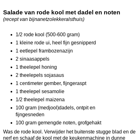
Salade van rode kool met dadel en noten
(recept van bijnanetzolekkeralsthuis)
1/2 rode kool (500-600 gram)
1 kleine rode ui, heel fijn gesnipperd
1 eetlepel frambozenazijn
2 sinaasappels
1 theelepel honing
2 theelepels sojasaus
1 centimeter gember, fijngeraspt
1 theelepel sesamolie
1/2 theelepel maizena
100 gram (medjool)dadels, ontpit en
fijngesneden
100 gram gemengde noten, grofgehakt
Was de rode kool. Verwijder het buitenste stugge blad en de
nerf en schaaf de kool met de keukenmachine in dunne