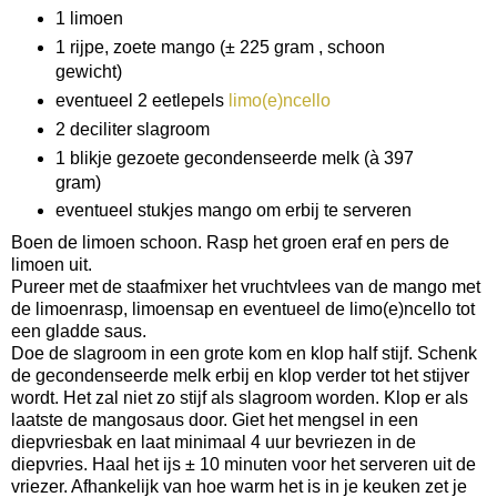
1 limoen
1 rijpe, zoete mango (± 225 gram , schoon
gewicht)
eventueel 2 eetlepels
limo(e)ncello
2 deciliter slagroom
1 blikje gezoete gecondenseerde melk (à 397
gram)
eventueel stukjes mango om erbij te serveren
Boen de limoen schoon. Rasp het groen eraf en pers de
limoen uit.
Pureer met de staafmixer het vruchtvlees van de mango met
de limoenrasp, limoensap en eventueel de limo(e)ncello tot
een gladde saus.
Doe de slagroom in een grote kom en klop half stijf. Schenk
de gecondenseerde melk erbij en klop verder tot het stijver
wordt. Het zal niet zo stijf als slagroom worden. Klop er als
laatste de mangosaus door. Giet het mengsel in een
diepvriesbak en laat minimaal 4 uur bevriezen in de
diepvries. Haal het ijs ± 10 minuten voor het serveren uit de
vriezer. Afhankelijk van hoe warm het is in je keuken zet je