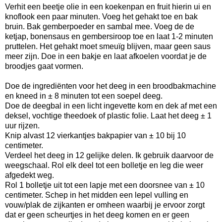
Verhit een beetje olie in een koekenpan en fruit hierin ui en
knoflook een paar minuten. Voeg het gehakt toe en bak
bruin. Bak gemberpoeder en sambal mee. Voeg de de
ketjap, bonensaus en gembersiroop toe en laat 1-2 minuten
pruttelen. Het gehakt moet smeuïg blijven, maar geen saus
meer zijn. Doe in een bakje en laat afkoelen voordat je de
broodjes gaat vormen.
Doe de ingrediënten voor het deeg in een broodbakmachine
en kneed in ± 8 minuten tot een soepel deeg.
Doe de deegbal in een licht ingevette kom en dek af met een
deksel, vochtige theedoek of plastic folie. Laat het deeg ± 1
uur rijzen.
Knip alvast 12 vierkantjes bakpapier van ± 10 bij 10
centimeter.
Verdeel het deeg in 12 gelijke delen. Ik gebruik daarvoor de
weegschaal. Rol elk deel tot een bolletje en leg die weer
afgedekt weg.
Rol 1 bolletje uit tot een lapje met een doorsnee van ± 10
centimeter. Schep in het midden een lepel vulling en
vouw/plak de zijkanten er omheen waarbij je ervoor zorgt
dat er geen scheurtjes in het deeg komen en er geen