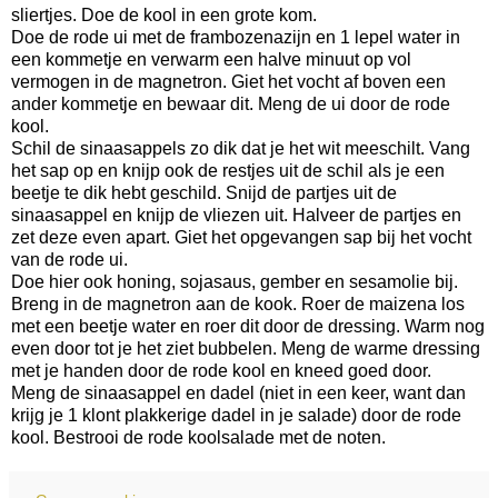
sliertjes. Doe de kool in een grote kom.
Doe de rode ui met de frambozenazijn en 1 lepel water in
een kommetje en verwarm een halve minuut op vol
vermogen in de magnetron. Giet het vocht af boven een
ander kommetje en bewaar dit. Meng de ui door de rode
kool.
Schil de sinaasappels zo dik dat je het wit meeschilt. Vang
het sap op en knijp ook de restjes uit de schil als je een
beetje te dik hebt geschild. Snijd de partjes uit de
sinaasappel en knijp de vliezen uit. Halveer de partjes en
zet deze even apart. Giet het opgevangen sap bij het vocht
van de rode ui.
Doe hier ook honing, sojasaus, gember en sesamolie bij.
Breng in de magnetron aan de kook. Roer de maizena los
met een beetje water en roer dit door de dressing. Warm nog
even door tot je het ziet bubbelen. Meng de warme dressing
met je handen door de rode kool en kneed goed door.
Meng de sinaasappel en dadel (niet in een keer, want dan
krijg je 1 klont plakkerige dadel in je salade) door de rode
kool. Bestrooi de rode koolsalade met de noten.