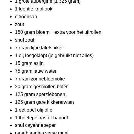
1 grote aubergine (± 325 gram)
1 teentje knoflook
citroensap
zout
150 gram bloem + extra voor het uitrollen
snuf zout
7 gram fijne tafelsuiker
1 ei, losgeklopt (je gebruikt niet alles)
15 gram azijn
75 gram lauw water
7 gram zonnebloemolie
20 gram gesmolten boter
125 gram sperziebonen
125 gram gare kikkererwten
1 eetlepel olijfolie
1 theelepel ras-el-hanout
snuf cayennepeper
paar blaadjes verse munt