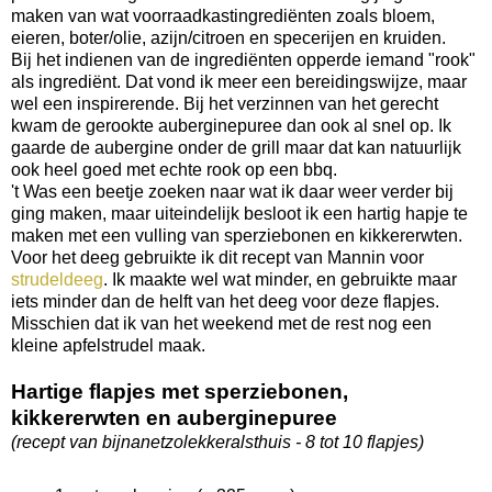
maken van wat voorraadkastingrediënten zoals bloem,
eieren, boter/olie, azijn/citroen en specerijen en kruiden.
Bij het indienen van de ingrediënten opperde iemand "rook"
als ingrediënt. Dat vond ik meer een bereidingswijze, maar
wel een inspirerende. Bij het verzinnen van het gerecht
kwam de gerookte auberginepuree dan ook al snel op. Ik
gaarde de aubergine onder de grill maar dat kan natuurlijk
ook heel goed met echte rook op een bbq.
't Was een beetje zoeken naar wat ik daar weer verder bij
ging maken, maar uiteindelijk besloot ik een hartig hapje te
maken met een vulling van sperziebonen en kikkererwten.
Voor het deeg gebruikte ik dit recept van Mannin voor
strudeldeeg
. Ik maakte wel wat minder, en gebruikte maar
iets minder dan de helft van het deeg voor deze flapjes.
Misschien dat ik van het weekend met de rest nog een
kleine apfelstrudel maak.
Hartige flapjes met sperziebonen,
kikkererwten en auberginepuree
(recept van bijnanetzolekkeralsthuis - 8 tot 10 flapjes)