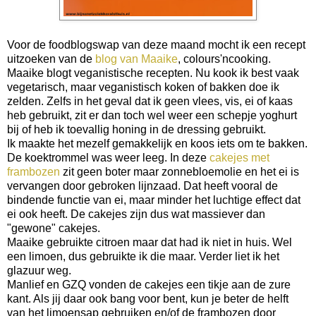
Voor de foodblogswap van deze maand mocht ik een recept
uitzoeken van de
blog van Maaike
, colours'ncooking.
Maaike blogt veganistische recepten. Nu kook ik best vaak
vegetarisch, maar veganistisch koken of bakken doe ik
zelden. Zelfs in het geval dat ik geen vlees, vis, ei of kaas
heb gebruikt, zit er dan toch wel weer een schepje yoghurt
bij of heb ik toevallig honing in de dressing gebruikt.
Ik maakte het mezelf gemakkelijk en koos iets om te bakken.
De koektrommel was weer leeg. In deze
cakejes met
frambozen
zit geen boter maar zonnebloemolie en het ei is
vervangen door gebroken lijnzaad. Dat heeft vooral de
bindende functie van ei, maar minder het luchtige effect dat
ei ook heeft. De cakejes zijn dus wat massiever dan
"gewone" cakejes.
Maaike gebruikte citroen maar dat had ik niet in huis. Wel
een limoen, dus gebruikte ik die maar. Verder liet ik het
glazuur weg.
Manlief en GZQ vonden de cakejes een tikje aan de zure
kant. Als jij daar ook bang voor bent, kun je beter de helft
van het limoensap gebruiken en/of de frambozen door