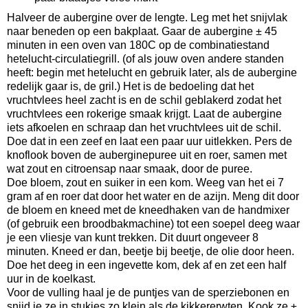
Halveer de aubergine over de lengte. Leg met het snijvlak
naar beneden op een bakplaat. Gaar de aubergine ± 45
minuten in een oven van 180C op de combinatiestand
hetelucht-circulatiegrill. (of als jouw oven andere standen
heeft: begin met hetelucht en gebruik later, als de aubergine
redelijk gaar is, de gril.) Het is de bedoeling dat het
vruchtvlees heel zacht is en de schil geblakerd zodat het
vruchtvlees een rokerige smaak krijgt. Laat de aubergine
iets afkoelen en schraap dan het vruchtvlees uit de schil.
Doe dat in een zeef en laat een paar uur uitlekken. Pers de
knoflook boven de auberginepuree uit en roer, samen met
wat zout en citroensap naar smaak, door de puree.
Doe bloem, zout en suiker in een kom. Weeg van het ei 7
gram af en roer dat door het water en de azijn. Meng dit door
de bloem en kneed met de kneedhaken van de handmixer
(of gebruik een broodbakmachine) tot een soepel deeg waar
je een vliesje van kunt trekken. Dit duurt ongeveer 8
minuten. Kneed er dan, beetje bij beetje, de olie door heen.
Doe het deeg in een ingevette kom, dek af en zet een half
uur in de koelkast.
Voor de vulling haal je de puntjes van de sperziebonen en
snijd je ze in stukjes zo klein als de kikkererwten. Kook ze ±