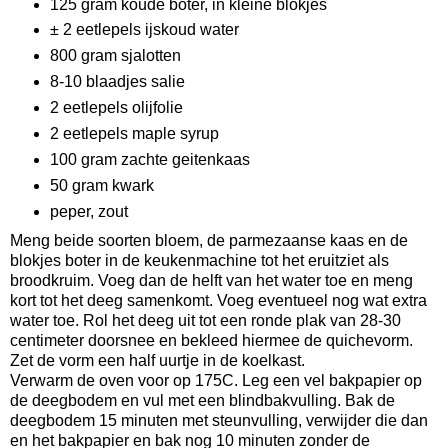
125 gram koude boter, in kleine blokjes
± 2 eetlepels ijskoud water
800 gram sjalotten
8-10 blaadjes salie
2 eetlepels olijfolie
2 eetlepels maple syrup
100 gram zachte geitenkaas
50 gram kwark
peper, zout
Meng beide soorten bloem, de parmezaanse kaas en de
blokjes boter in de keukenmachine tot het eruitziet als
broodkruim. Voeg dan de helft van het water toe en meng
kort tot het deeg samenkomt. Voeg eventueel nog wat extra
water toe. Rol het deeg uit tot een ronde plak van 28-30
centimeter doorsnee en bekleed hiermee de quichevorm.
Zet de vorm een half uurtje in de koelkast.
Verwarm de oven voor op 175C. Leg een vel bakpapier op
de deegbodem en vul met een blindbakvulling. Bak de
deegbodem 15 minuten met steunvulling, verwijder die dan
en het bakpapier en bak nog 10 minuten zonder de