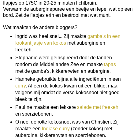
flapjes op 175C in 20-25 minuten lichtbruin.
Verwarm de auberginepuree een beetje en lepel wat op een
bord. Zet de flapjes erin en bestrooi met wat munt.
Wat maakten de andere bloggers?
Ingrid was heel snel....Zij maakte
gamba's in een
krokant jasje van kokos
met aubergine en
freekeh.
Stephanie werd geïnspireerd door de landen
rondom de Middellandse Zee en maakte
tapas
met de gamba's, kikkererwten en aubergine.
Hanneke gebruikte bijna alle ingrediënten in een
curry
. Alleen de kokos kwam uit een blikje, maar
volgens mij omdat de verse kokosnoot niet goed
bleek te zijn.
Pauline maakte een lekkere
salade met freekeh
en sperziebonen.
O nee, de rotte kokosnoot was van Christien. Zij
maakte een
Indiase curry
(zonder kokos) met
aubergine, kikkererwten en sperziebonen.