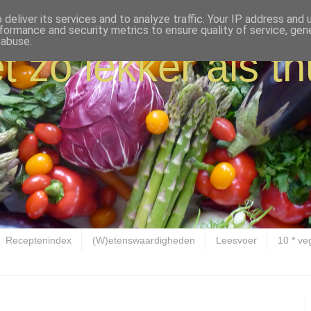
deliver its services and to analyze traffic. Your IP address and
formance and security metrics to ensure quality of service, ge
 abuse.
t zo lekker als th
Receptenindex
(W)etenswaardigheden
Leesvoer
10 * ve