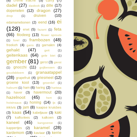
curry
(7)
(6)
creme fraiche
(5)
dadel
(27)
dille
(17)
daslook
(1)
dragon
(27)
doperwten
(12)
druiven
(10)
drop
(1)
ei
eend
(16)
edamamebonen
(2)
(128)
feta
erwt
(5)
fazant
(1)
(66)
filodeeg
(13)
flower sprouts
frambozen
(48)
(1)
forel
(1)
freekeh
(4)
garnalen
(4)
gans
(1)
gehakt
(47)
geit
(1)
geitenkaas
(64)
gele biet
(1)
gember
(81)
gerst
(3)
gierst
gnocchi
(11)
(1)
gojibessen
(1)
granaatappel
goudsbloem
(1)
(28)
griesmeel
(12)
grapefruit
(4)
groene kool
(13)
groenlof
(1)
ham
(6)
haring
(2)
haloumi
(1)
harissa
havermout
(20)
haver
(3)
(1)
hazelnoot
(45)
hert
(1)
honing
(14)
hoisinsaus
(1)
ijs
(1)
jam
(8)
inktvis
(3)
kaapse kruisbes
kaas
(54)
kaki
(3)
kabeljauw
(3)
(7)
kalfsvlees
(2)
kalkoen
(2)
kaneel
(45)
kangoeroe
(1)
karamel
(28)
kappertjes
(2)
kardemom
(19)
kerrie
kaviaar
(3)