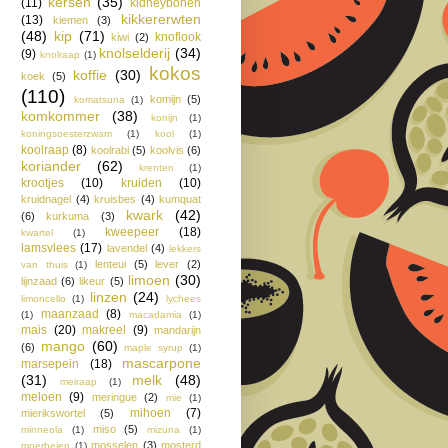
kersen
(35)
(11)
kidneybonen
kikkererwten
(13)
kiemen
(3)
(48)
kip
(71)
knoflook
kiwi
(2)
knolselderij
(34)
(9)
knolraap
(1)
kokos
koffie
(30)
koek
(5)
(110)
komijn
(5)
komatsuna
(1)
komkommer
(38)
konijn
(1)
koningsoesterzwam
(1)
kool
(1)
koolraap
(8)
koolrabi
(5)
koolvis
(6)
koriander
(62)
krenten
(1)
krootjes
(10)
kruiden
(10)
kruidnagel
(4)
kruisbes
(4)
kumquat
kwark
(42)
(6)
kurkuma
(3)
kweepeer
(18)
kwartel
(1)
lamsvlees
(17)
lavendel
(4)
lekkers
lenteui
(5)
lever
(2)
van thuis
(1)
limoen
(30)
lijnzaad
(6)
likeur
(5)
linzen
(24)
limoncello
(1)
lychees
maanzaad
(8)
(1)
macadamia
(1)
mais
(20)
makreel
(9)
mandarijn
mango
(60)
(6)
maple syrup
(1)
mascarpone
marsepein
(18)
(31)
melk
(48)
meiraap
(1)
meloen
(9)
meringue
(2)
mie
(1)
mihoen
(7)
mierikswortel
(5)
miso
(5)
minneola
(1)
mizuna
(1)
mosselen
(3)
mosterd
moerbeien
(1)