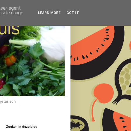
 user-agent
nerate usage
LEARN MORE
GOT IT
uis
getarisch
Zoeken in deze blog