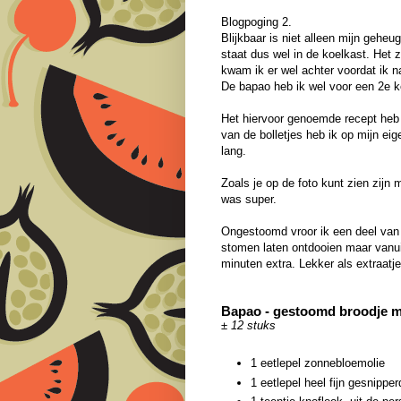
Blogpoging 2.
Blijkbaar is niet alleen mijn gehe
staat dus wel in de koelkast. Het zi
kwam ik er wel achter voordat ik n
De bapao heb ik wel voor een 2e k
Het hiervoor genoemde recept heb i
van de bolletjes heb ik op mijn ei
lang.
Zoals je op de foto kunt zien zijn
was super.
Ongestoomd vroor ik een deel van 
stomen laten ontdooien maar vanui
minuten extra. Lekker als extraatje
Bapao - gestoomd broodje m
± 12 stuks
1 eetlepel zonnebloemolie
1 eetlepel heel fijn gesnipper