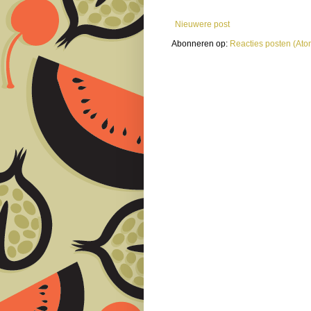
Nieuwere post
Abonneren op:
Reacties posten (Ato