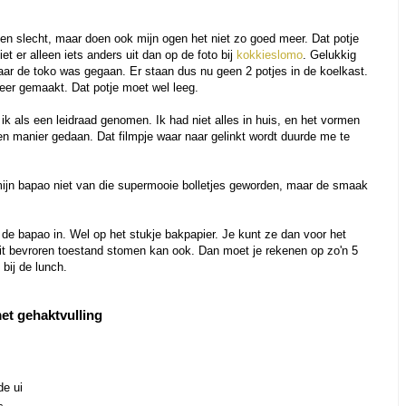
ugen slecht, maar doen ook mijn ogen het niet zo goed meer. Dat potje
et er alleen iets anders uit dan op de foto bij
kokkieslomo
. Gelukkig
aar de toko was gegaan. Er staan dus nu geen 2 potjes in de koelkast.
eer gemaakt. Dat potje moet wel leeg.
k als een leidraad genomen. Ik had niet alles in huis, en het vormen
gen manier gedaan. Dat filmpje waar naar gelinkt wordt duurde me te
 mijn bapao niet van die supermooie bolletjes geworden, maar de smaak
de bapao in. Wel op het stukje bakpapier. Je kunt ze dan voor het
t bevroren toestand stomen kan ook. Dan moet je rekenen op zo'n 5
 bij de lunch.
et gehaktvulling
de ui