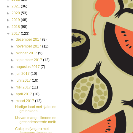
►
2021
(36)
►
2020
(53)
►
2019
(48)
►
2018
(98)
▼
2017
(123)
►
december 2017
(8)
►
november 2017
(11)
►
oktober 2017
(9)
►
september 2017
(12)
►
augustus 2017
(7)
►
juli 2017
(10)
►
juni 2017
(10)
►
mei 2017
(11)
►
april 2017
(10)
▼
maart 2017
(12)
Hartige taart met sjalot en
geitenkaas
IJs van mango, limoen en
gecondenseerde melk
Cakejes (vegan) met
framboos, limoen en