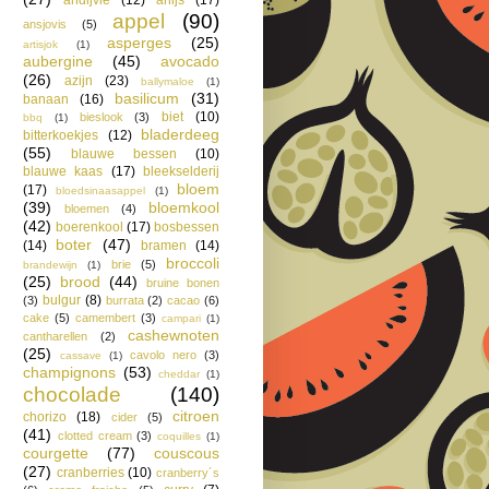
appel
(90)
ansjovis
(5)
asperges
(25)
artisjok
(1)
aubergine
(45)
avocado
(26)
azijn
(23)
ballymaloe
(1)
basilicum
(31)
banaan
(16)
biet
(10)
bieslook
(3)
bbq
(1)
bladerdeeg
bitterkoekjes
(12)
(55)
blauwe bessen
(10)
blauwe kaas
(17)
bleekselderij
bloem
(17)
bloedsinaasappel
(1)
(39)
bloemkool
bloemen
(4)
(42)
boerenkool
(17)
bosbessen
boter
(47)
(14)
bramen
(14)
broccoli
brie
(5)
brandewijn
(1)
(25)
brood
(44)
bruine bonen
bulgur
(8)
(3)
burrata
(2)
cacao
(6)
cake
(5)
camembert
(3)
campari
(1)
cashewnoten
cantharellen
(2)
(25)
cavolo nero
(3)
cassave
(1)
champignons
(53)
cheddar
(1)
chocolade
(140)
citroen
chorizo
(18)
cider
(5)
(41)
clotted cream
(3)
coquilles
(1)
courgette
(77)
couscous
(27)
cranberries
(10)
cranberry´s