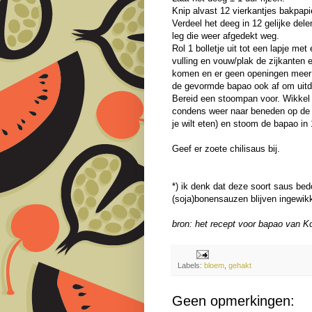
Knip alvast 12 vierkantjes bakpapi
Verdeel het deeg in 12 gelijke dele
leg die weer afgedekt weg.
Rol 1 bolletje uit tot een lapje m
vulling en vouw/plak de zijkanten 
komen en er geen openingen meer z
de gevormde bapao ook af om uit
Bereid een stoompan voor. Wikkel
condens weer naar beneden op de b
je wilt eten) en stoom de bapao in
Geef er zoete chilisaus bij.
*) ik denk dat deze soort saus bed
(soja)bonensauzen blijven ingewikk
bron: het recept voor bapao van Ko
Labels:
bloem
,
gehakt
Geen opmerkingen: