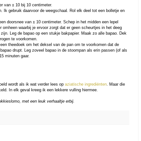
er van ± 10 bij 10 centimeter.
n. Ik gebruik daarvoor de weegschaal. Rol elk deel tot een bolletje en
et een doorsnee van ± 10 centimeter. Schep in het midden een lepel
er omheen waarbij je ervoor zorgt dat er geen scheurtjes in het deeg
ijn. Leg de bapao op een stukje bakpapier. Maak zo alle bapao. Dek
drogen te voorkomen.
 een theedoek om het deksel van de pan om te voorkomen dat de
apao drupt. Leg zoveel bapao in de stoompan als erin passen (of als
 15 minuten gaar.
oeld wordt als ik wat verder lees op
aziatische ingrediënten
. Maar die
eld. In elk geval kreeg ik een lekkere vulling hiermee.
kkieslomo, met een leuk verhaaltje erbij.