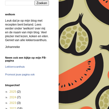
welkom
Leuk dat je op mijn blog met
recepten bent beland. Lees
verder onder 'welkom' over mij
en de naam van mijn blog. Veel
plezier met lezen, koken en eten.
Geniet van alle lekkersvanthuis.
Johanneke
Neem ook een kijkje op mijn FB-
pagina
Lekkersvanthuis
Promoot jouw pagina ook
blogarchief
►
2025
(2)
►
2024
(7)
►
2023
(3)
►
2022
(16)