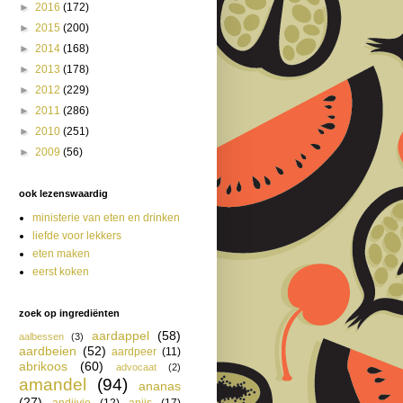
►
2016
(172)
►
2015
(200)
►
2014
(168)
►
2013
(178)
►
2012
(229)
►
2011
(286)
►
2010
(251)
►
2009
(56)
ook lezenswaardig
ministerie van eten en drinken
liefde voor lekkers
eten maken
eerst koken
zoek op ingrediënten
aardappel
(58)
aalbessen
(3)
aardbeien
(52)
aardpeer
(11)
abrikoos
(60)
advocaat
(2)
amandel
(94)
ananas
(27)
andijvie
(12)
anijs
(17)