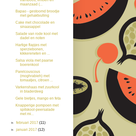
maanzaad (...
Bapao - gestoomd broodje
met gehaktvulling
Cake met chocolade en
sinaasappel
Salade van rode kool met
dadel en noten
Hartige flapjes met
sperziebonen,
kikkererwten en ...
Salsa viola met paarse
boerenkool
Parelcouscous
(moghrabieh) met
tomaatjes, citroen ...
Varkenshaas met zuurkool
in bladerdeeg
Gele bietjes, mango en feta
Knapperige pompoen met
spitskool-peersalade
met mi...
►
februari 2017
(11)
►
januari 2017
(12)