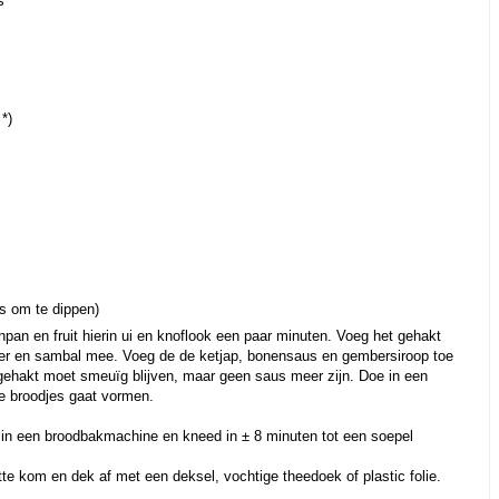
s
*)
rs om te dippen)
npan en fruit hierin ui en knoflook een paar minuten. Voeg het gehakt
er en sambal mee. Voeg de de ketjap, bonensaus en gembersiroop toe
 gehakt moet smeuïg blijven, maar geen saus meer zijn. Doe in een
 de broodjes gaat vormen.
 in een broodbakmachine en kneed in ± 8 minuten tot een soepel
tte kom en dek af met een deksel, vochtige theedoek of plastic folie.