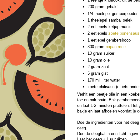
1 teentje knoflook, uit de per
200 gram gehakt
1/4 theelepel gemberpoeder
1 theelepel sambal oelek
2 eetlepels ketjap manis
2 eetlepels
zoete bonensaus
1 eetlepel gembersiroop
300 gram
bapao-meel
10 gram suiker
10 gram olie
2 gram zout
5 gram gist
170 milliliter water
zoete chilisaus (of iets ande
Verhit een beetje olie in een koeke
toe en bak bruin. Bak gemberpoed
en laat 1-2 minuten pruttelen. Het
bakje en laat afkoelen voordat je
Doe de ingrediënten voor het deeg
deeg.
Doe de deegbal in een licht ingeve
Laat het deeg ± 1 uur rijzen.