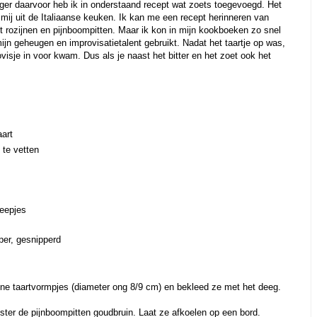
hanger daarvoor heb ik in onderstaand recept wat zoets toegevoegd. Het
mij uit de Italiaanse keuken. Ik kan me een recept herinneren van
met rozijnen en pijnboompitten. Maar ik kon in mijn kookboeken zo snel
mijn geheugen en improvisatietalent gebruikt. Nadat het taartje op was,
visje in voor kwam. Dus als je naast het bitter en het zoet ook het
aart
 te vetten
reepjes
per, gesnipperd
eine taartvormpjes (diameter ong 8/9 cm) en bekleed ze met het deeg.
ster de pijnboompitten goudbruin. Laat ze afkoelen op een bord.