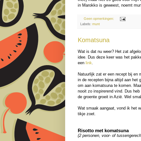
in Marokko is geweest, noemt munt
Geen opmerkingen:
Labels:
munt
Komatsuna
Wat is dat nu weer? Het zat afgel
idee. Dus deze keer was het pakket
een
link
.
Natuurlijk zat er een recept bij en
in de recepten bijna altijd aan het
om aan komatsuna te komen. Maar ik
nooit zo inspirerend vind. Dus heb 
de groente groeit in Azië. Wel smak
Wat smaak aangaat, vond ik het wel
tikje zoet.
Risotto met komatsuna
(2 personen, voor- of tussengerech