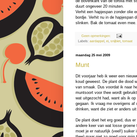
de bovenkant van de tortilla met st
duurt ongeveer 20 minuten.
Verhit een hapjespan zonder olie e
bordje. Verhit nu in de hapjespan d
slinken. Bak de tomaat even mee. 
Geen opmerkingen:
Labels:
aardappel
,
ei
,
snijbiet
,
tomaat
maandag 25 mei 2009
Munt
Dit voorjaar heb ik weer een nieuw
koud geweest. De plant die dood w
van smaak. Dus voordat ik naar h
muntsoort voor thee wordt gebruikt
wat uitgezocht had, want als ik o
gegaan. Ik vraag me overigens af w
drinken, want die ziet er anders ui
De plant doet het erg goed, dus er
andere keer van wat losse groene 
moet je er natuurlijk (veel!) suiker
thee) maar niet zo goed voor mijn 