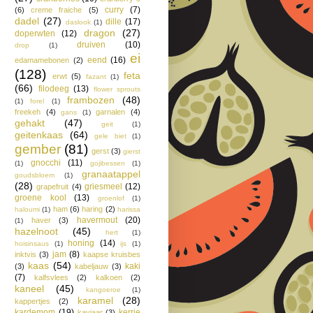
curry
(7)
(6)
creme fraiche
(5)
dadel
(27)
dille
(17)
daslook
(1)
dragon
(27)
doperwten
(12)
druiven
(10)
drop
(1)
ei
eend
(16)
edamamebonen
(2)
(128)
feta
erwt
(5)
fazant
(1)
(66)
filodeeg
(13)
flower sprouts
frambozen
(48)
(1)
forel
(1)
freekeh
(4)
garnalen
(4)
gans
(1)
gehakt
(47)
geit
(1)
geitenkaas
(64)
gele biet
(1)
gember
(81)
gerst
(3)
gierst
gnocchi
(11)
(1)
gojibessen
(1)
granaatappel
goudsbloem
(1)
(28)
griesmeel
(12)
grapefruit
(4)
groene kool
(13)
groenlof
(1)
ham
(6)
haring
(2)
haloumi
(1)
harissa
havermout
(20)
haver
(3)
(1)
hazelnoot
(45)
hert
(1)
honing
(14)
hoisinsaus
(1)
ijs
(1)
jam
(8)
inktvis
(3)
kaapse kruisbes
kaas
(54)
kaki
(3)
kabeljauw
(3)
(7)
kalfsvlees
(2)
kalkoen
(2)
kaneel
(45)
kangoeroe
(1)
karamel
(28)
kappertjes
(2)
kardemom
(19)
kerrie
kaviaar
(3)