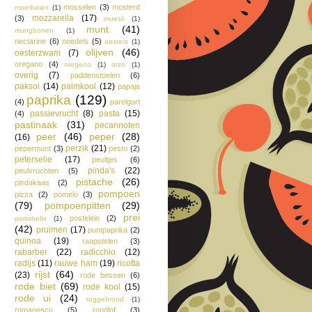
mosselen
(3)
mosterd
moerbeien
(1)
mozzarella
(17)
(3)
muesli
(1)
munt
(41)
mungbonen
(1)
nectarine
(6)
noedels
(5)
oesters
(1)
olijven
(46)
oesterzwam
(7)
oregano
(4)
oregeno
(1)
orzo
(1)
overig
(7)
paddenstoelen
(6)
paksoi
(14)
palmkool
(12)
papaja
paprika
(129)
(4)
parelgort
passievrucht
(8)
pasta
(15)
(4)
pastinaak
(31)
pecannoten
peer
(46)
peper
(28)
(16)
perzik
(21)
pepermunt
(3)
pesto
(2)
peterselie
(17)
peultjes
(6)
pinda's
(22)
peulvruchten
(5)
pistache
(26)
pindakaas
(2)
pompoen
pizza
(2)
pomelo
(3)
(79)
pompoenpitten
(29)
prei
postelein
(2)
portobello
(1)
(42)
pruimen
(17)
puntpaprika
(2)
quinoa
(19)
raapstelen
(3)
rabarber
(22)
radicchio
(12)
radijs
(11)
rauwe ham
(19)
ricotta
rijst
(64)
(23)
rode bessen
(6)
rode biet
(69)
rode kool
(15)
rode ui
(24)
roggebrood
(1)
romanesco
(5)
roodlof
(3)