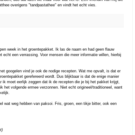
thee overigens "tandpastathee" en vindt het echt vies.
open week in het groentepakket. Ik las de naam en had geen flauw
 echt een verrassing. Voor mensen die meer informatie willen, hierbij
 met googelen vind je ook de nodige recepten. Wat me opvalt, is dat er
 groentepakket gerefereerd wordt. Dus blijkbaar is dat de enige manier
 moet eerlijk zeggen dat ik de recepten die je bij het pakket krijgt,
ik het volgende ermee verzonnen. Niet echt origineel/traditioneel, want
elijk.
 wat weg hebben van paksoi. Fris, groen, een tikje bitter, ook een
t)