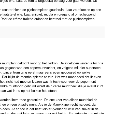
ukjes brie. Laat de tortilla (afgedekt) op laag vuur gaar worden. Dit
n rooster hierin de pijnboompitten goudbruin. Laat ze afkoelen op een
e laatste el olie. Laat snijbiet, rucola en oregano al omscheppend
Roer de crème fraîche erdoor en bestrooi met de pijnboompitten.
e muntplant gekocht voor op het balkon. De afgelopen winter is toch te
as gegaan was een pepermuntvariant, en volgens mij niet supersterk
et tuincentrum ging eerst maar eens even gegoogled op welke
. Dat blijkt de mentha spicata te zijn. Het was maar goed dat ik even
p het zicht had moeten kiezen was ik toch weer voor de pepermunt
elke muntsoort gebruikt wordt de " verse muntthee" die je overal kunt
t dan wat ik nu op het balkon heb staan.
 worden liters thee gedronken. De ene keer van alleen muntblad de
thee en een blaadje munt. Als je de Marokkanen echt na doet, dan
 in doen. Af en toe is dat best lekker (verder gruw ik van suiker in de
tanden, dus dat laten we maar voor wat het is. Een vriendin van mij die