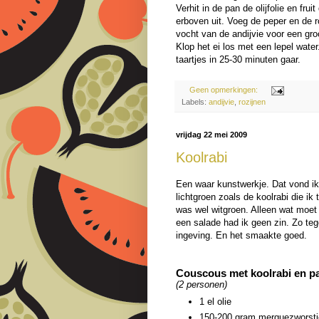
Verhit in de pan de olijfolie en fr
erboven uit. Voeg de peper en de r
vocht van de andijvie voor een gro
Klop het ei los met een lepel water
taartjes in 25-30 minuten gaar.
Geen opmerkingen:
Labels:
andijvie
,
rozijnen
vrijdag 22 mei 2009
Koolrabi
Een waar kunstwerkje. Dat vond ik 
lichtgroen zoals de koolrabi die i
was wel witgroen. Alleen wat moet
een salade had ik geen zin. Zo teg
ingeving. En het smaakte goed.
Couscous met koolrabi en p
(2 personen)
1 el olie
150-200 gram merquezworst