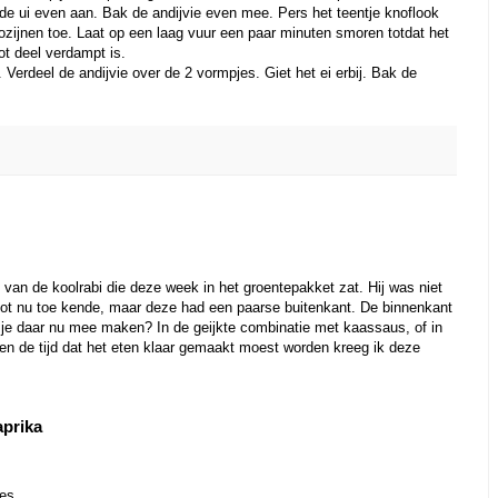
uit de ui even aan. Bak de andijvie even mee. Pers het teentje knoflook
ozijnen toe. Laat op een laag vuur een paar minuten smoren totdat het
ot deel verdampt is.
. Verdeel de andijvie over de 2 vormpjes. Giet het ei erbij. Bak de
van de koolrabi die deze week in het groentepakket zat. Hij was niet
k tot nu toe kende, maar deze had een paarse buitenkant. De binnenkant
 je daar nu mee maken? In de geijkte combinatie met kaassaus, of in
en de tijd dat het eten klaar gemaakt moest worden kreeg ik deze
aprika
jes