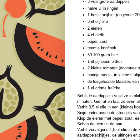
3 vuistgrote aardappels
halve ui in ringen
1 bosje snijbiet (ongeveer 2
3 el olijfolie
2 eieren
4 el melk
peper, zout
teentje knoflook
50-100 gram brie
1 el pijnboompitten
2 kleine tomaten (doorsnee o
handje rucola, in kleine stukj
de losgehaalde blaadjes van
1 el crème fraîche
Schil de aardappels snijd ze in p
minuten. Giet af en laat ze even a
Verhit 0,5 el olie in een (kleine) 
Snijd ondertussen de stengels van 
Klop de eieren met peper, zout, ee
Schep de uien uit de pan.
Verhit vervolgens 1,5 el olie in de
aardappelschijfjes, de uiringen en d