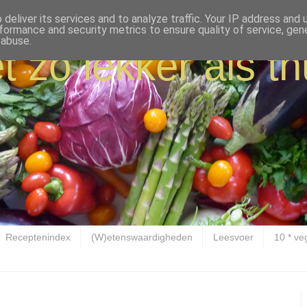
deliver its services and to analyze traffic. Your IP address and
formance and security metrics to ensure quality of service, ge
 abuse.
t zo lekker als th
Receptenindex
(W)etenswaardigheden
Leesvoer
10 * ve