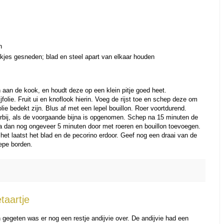
n
kjes gesneden; blad en steel apart van elkaar houden
n aan de kook, en houdt deze op een klein pitje goed heet.
jfolie. Fruit ui en knoflook hierin. Voeg de rijst toe en schep deze om
olie bedekt zijn. Blus af met een lepel bouillon. Roer voortdurend.
erbij, als de voorgaande bijna is opgenomen. Schep na 15 minuten de
a dan nog ongeveer 5 minuten door met roeren en bouillon toevoegen.
 het laatst het blad en de pecorino erdoor. Geef nog een draai van de
epe borden.
etaartje
gegeten was er nog een restje andijvie over. De andijvie had een