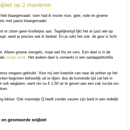
snijbiet op 2 manieren
 heb klaargemaakt: toen had ik mooie roze, gele, rode en groene
iets met pasta klaargemaakt.
t er zitten geen knolletjes aan. Tegelijkertijd lijkt het er juist wel op:
oopt, weet je precies wat ik bedoel. En je ruikt het ook: de geur is licht
. Alleen groene stengels, maar wel fris en vers. Een deel is in de
 als
vorige week.
Het andere deel is verwerkt in een aardappeltortilla
verse oregano gebruikt. Voor mij een kwestie van naar de potten op het
ten beginnen behoorlijk uit te dijen, dus de komende tijd zal het in
et ook weglaten, want om nu € 1,50 uit te geven aan een zak rucola om
iken.
erg lekker. Ook mannetje Q heeft zonder zeuren zijn bord in een redelijk
et en gesmoorde snijbiet