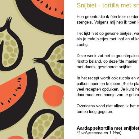
Snijbiet - tortilla met 
Een groente die ik één keer eerder
stengels. Volgens mij heb ik toen 
Het lijkt niet op gewone bietjes, wan
als je rode bietjes met loof en al k
zoetig.
Deze week zat het in groentepakket
risotto beland, op dezelfde manier
met daarbij gesmoorde snijbiet.
In het recept wordt ook rucola en 
balkon lopen en knippen. Beide plan
veel recepten opduiken. Je kunt h
daar maar een handje van te gebru
Overigens vond niet alleen ik het 
tempo leeg gegeten.
Aardappeltortilla met snijbi
(1 volwassene en 1 kind)