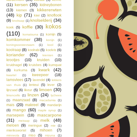
kersen
(35)
(11)
kidneybonen
kikkererwten
(13)
kiemen
(3)
(48)
kip
(71)
knoflook
kiwi
(2)
knolselderij
(34)
(9)
knolraap
(1)
kokos
koffie
(30)
koek
(5)
(110)
komijn
(5)
komatsuna
(1)
komkommer
(38)
konijn
(1)
koningsoesterzwam
(1)
kool
(1)
koolraap
(8)
koolrabi
(5)
koolvis
(6)
koriander
(62)
krenten
(1)
krootjes
(10)
kruiden
(10)
kruidnagel
(4)
kruisbes
(4)
kumquat
kwark
(42)
(6)
kurkuma
(3)
kweepeer
(18)
kwartel
(1)
lamsvlees
(17)
lavendel
(4)
lekkers
lenteui
(5)
lever
(2)
van thuis
(1)
limoen
(30)
lijnzaad
(6)
likeur
(5)
linzen
(24)
limoncello
(1)
lychees
maanzaad
(8)
(1)
macadamia
(1)
mais
(20)
makreel
(9)
mandarijn
mango
(60)
(6)
maple syrup
(1)
mascarpone
marsepein
(18)
(31)
melk
(48)
meiraap
(1)
meloen
(9)
meringue
(2)
mie
(1)
mihoen
(7)
mierikswortel
(5)
miso
(5)
minneola
(1)
mizuna
(1)