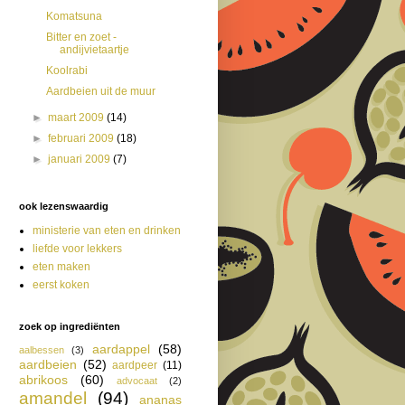
Komatsuna
Bitter en zoet -
andijvietaartje
Koolrabi
Aardbeien uit de muur
►
maart 2009
(14)
►
februari 2009
(18)
►
januari 2009
(7)
ook lezenswaardig
ministerie van eten en drinken
liefde voor lekkers
eten maken
eerst koken
zoek op ingrediënten
aardappel
(58)
aalbessen
(3)
aardbeien
(52)
aardpeer
(11)
abrikoos
(60)
advocaat
(2)
amandel
(94)
ananas