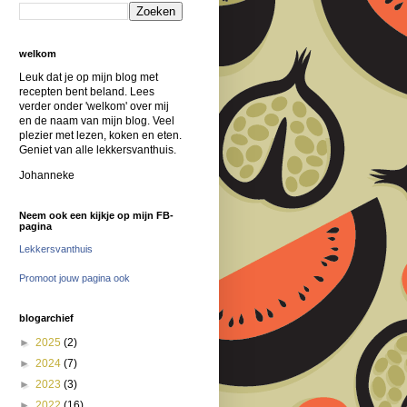
welkom
Leuk dat je op mijn blog met
recepten bent beland. Lees
verder onder 'welkom' over mij
en de naam van mijn blog. Veel
plezier met lezen, koken en eten.
Geniet van alle lekkersvanthuis.
Johanneke
Neem ook een kijkje op mijn FB-
pagina
Lekkersvanthuis
Promoot jouw pagina ook
blogarchief
►
2025
(2)
►
2024
(7)
►
2023
(3)
►
2022
(16)