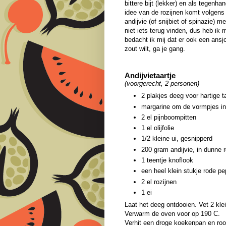
bittere bijt (lekker) en als tegen
idee van de rozijnen komt volgens 
andijvie (of snijbiet of spinazie) 
niet iets terug vinden, dus heb ik 
bedacht ik mij dat er ook een ansjo
zout wilt, ga je gang.
Andijvietaartje
(voorgerecht, 2 personen)
2 plakjes deeg voor hartige t
margarine om de vormpjes in
2 el pijnboompitten
1 el olijfolie
1/2 kleine ui, gesnipperd
200 gram andijvie, in dunne 
1 teentje knoflook
een heel klein stukje rode pe
2 el rozijnen
1 ei
Laat het deeg ontdooien. Vet 2 kl
Verwarm de oven voor op 190 C.
Verhit een droge koekenpan en roo