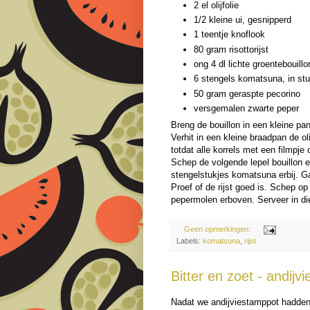
2 el olijfolie
1/2 kleine ui, gesnipperd
1 teentje knoflook
80 gram risottorijst
ong 4 dl lichte groentebouillo
6 stengels komatsuna, in stu
50 gram geraspte pecorino
versgemalen zwarte peper
Breng de bouillon in een kleine pa
Verhit in een kleine braadpan de oli
totdat alle korrels met een filmpje 
Schep de volgende lepel bouillon 
stengelstukjes komatsuna erbij. G
Proef of de rijst goed is. Schep op
pepermolen erboven. Serveer in di
Geen opmerkingen:
Labels:
komatsuna
,
rijst
Bitter en zoet - andijvi
Nadat we andijviestamppot hadden 