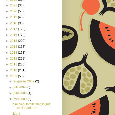
►
2021
(36)
►
2020
(53)
►
2019
(48)
►
2018
(98)
►
2017
(123)
►
2016
(172)
►
2015
(200)
►
2014
(168)
►
2013
(178)
►
2012
(229)
►
2011
(286)
►
2010
(251)
▼
2009
(56)
►
augustus 2009
(2)
►
juli 2009
(8)
►
juni 2009
(1)
▼
mei 2009
(6)
Snijbiet - tortilla met snijbiet
op 2 manieren
Munt