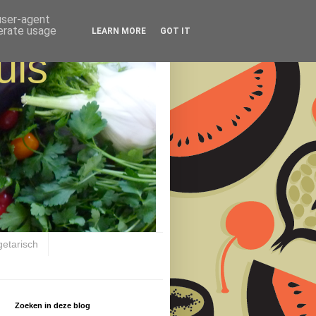
 user-agent
nerate usage
LEARN MORE
GOT IT
uis
getarisch
Zoeken in deze blog