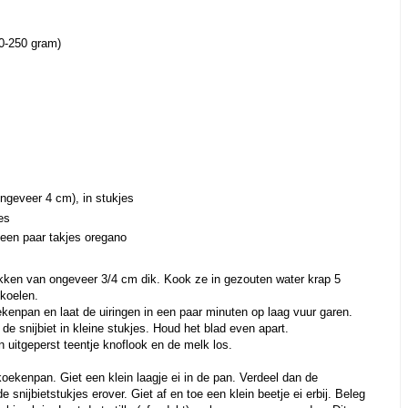
00-250 gram)
ngeveer 4 cm), in stukjes
es
 een paar takjes oregano
lakken van ongeveer 3/4 cm dik. Kook ze in gezouten water krap 5
fkoelen.
koekenpan en laat de uiringen in een paar minuten op laag vuur garen.
de snijbiet in kleine stukjes. Houd het blad even apart.
n uitgeperst teentje knoflook en de melk los.
 koekenpan. Giet een klein laagje ei in de pan. Verdeel dan de
e snijbietstukjes erover. Giet af en toe een klein beetje ei erbij. Beleg