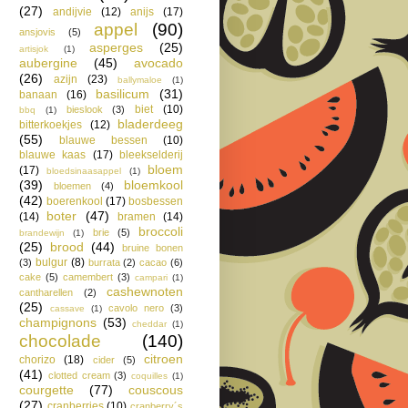
(27)
andijvie
(12)
anijs
(17)
appel
(90)
ansjovis
(5)
asperges
(25)
artisjok
(1)
aubergine
(45)
avocado
(26)
azijn
(23)
ballymaloe
(1)
basilicum
(31)
banaan
(16)
biet
(10)
bieslook
(3)
bbq
(1)
bladerdeeg
bitterkoekjes
(12)
(55)
blauwe bessen
(10)
blauwe kaas
(17)
bleekselderij
bloem
(17)
bloedsinaasappel
(1)
(39)
bloemkool
bloemen
(4)
(42)
boerenkool
(17)
bosbessen
boter
(47)
(14)
bramen
(14)
broccoli
brie
(5)
brandewijn
(1)
(25)
brood
(44)
bruine bonen
bulgur
(8)
(3)
burrata
(2)
cacao
(6)
cake
(5)
camembert
(3)
campari
(1)
cashewnoten
cantharellen
(2)
(25)
cavolo nero
(3)
cassave
(1)
champignons
(53)
cheddar
(1)
chocolade
(140)
citroen
chorizo
(18)
cider
(5)
(41)
clotted cream
(3)
coquilles
(1)
courgette
(77)
couscous
(27)
cranberries
(10)
cranberry´s