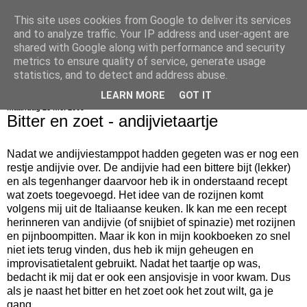
This site uses cookies from Google to deliver its services
bijna net zo lekker als thuis
and to analyze traffic. Your IP address and user-agent are
shared with Google along with performance and security
metrics to ensure quality of service, generate usage
statistics, and to detect and address abuse.
▼
LEARN MORE
GOT IT
maandag 25 mei 2009
Bitter en zoet - andijvietaartje
Nadat we andijviestamppot hadden gegeten was er nog een
restje andijvie over. De andijvie had een bittere bijt (lekker)
en als tegenhanger daarvoor heb ik in onderstaand recept
wat zoets toegevoegd. Het idee van de rozijnen komt
volgens mij uit de Italiaanse keuken. Ik kan me een recept
herinneren van andijvie (of snijbiet of spinazie) met rozijnen
en pijnboompitten. Maar ik kon in mijn kookboeken zo snel
niet iets terug vinden, dus heb ik mijn geheugen en
improvisatietalent gebruikt. Nadat het taartje op was,
bedacht ik mij dat er ook een ansjovisje in voor kwam. Dus
als je naast het bitter en het zoet ook het zout wilt, ga je
gang.