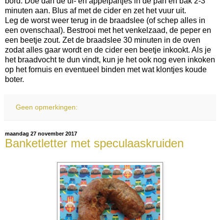
bord. Doe dan de ui- en appelpartjes in de pan en bak 2-3
minuten aan. Blus af met de cider en zet het vuur uit.
Leg de worst weer terug in de braadslee (of schep alles in
een ovenschaal). Bestrooi met het venkelzaad, de peper en
een beetje zout. Zet de braadslee 30 minuten in de oven
zodat alles gaar wordt en de cider een beetje inkookt. Als je
het braadvocht te dun vindt, kun je het ook nog even inkoken
op het fornuis en eventueel binden met wat klontjes koude
boter.
Geen opmerkingen:
maandag 27 november 2017
Banketletter met speculaaskruiden