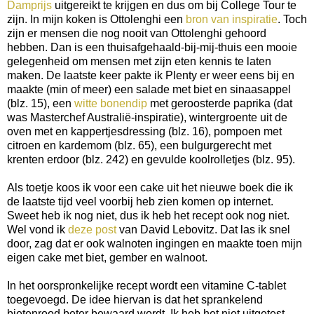
Damprijs
uitgereikt te krijgen en dus om bij College Tour te
zijn. In mijn koken is Ottolenghi een
bron van inspiratie
. Toch
zijn er mensen die nog nooit van Ottolenghi gehoord
hebben. Dan is een thuisafgehaald-bij-mij-thuis een mooie
gelegenheid om mensen met zijn eten kennis te laten
maken. De laatste keer pakte ik Plenty er weer eens bij en
maakte (min of meer) een salade met biet en sinaasappel
(blz. 15), een
witte bonendip
met geroosterde paprika (dat
was Masterchef Australië-inspiratie), wintergroente uit de
oven met en kappertjesdressing (blz. 16), pompoen met
citroen en kardemom (blz. 65), een bulgurgerecht met
krenten erdoor (blz. 242) en gevulde koolrolletjes (blz. 95).
Als toetje koos ik voor een cake uit het nieuwe boek die ik
de laatste tijd veel voorbij heb zien komen op internet.
Sweet heb ik nog niet, dus ik heb het recept ook nog niet.
Wel vond ik
deze post
van David Lebovitz. Dat las ik snel
door, zag dat er ook walnoten ingingen en maakte toen mijn
eigen cake met biet, gember en walnoot.
In het oorspronkelijke recept wordt een vitamine C-tablet
toegevoegd. De idee hiervan is dat het sprankelend
bietenrood beter bewaard wordt. Ik heb het niet uitgetest.