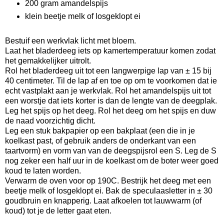
200 gram amandelspijs
klein beetje melk of losgeklopt ei
Bestuif een werkvlak licht met bloem.
Laat het bladerdeeg iets op kamertemperatuur komen zodat
het gemakkelijker uitrolt.
Rol het bladerdeeg uit tot een langwerpige lap van ± 15 bij
40 centimeter. Til de lap af en toe op om te voorkomen dat ie
echt vastplakt aan je werkvlak. Rol het amandelspijs uit tot
een worstje dat iets korter is dan de lengte van de deegplak.
Leg het spijs op het deeg. Rol het deeg om het spijs en duw
de naad voorzichtig dicht.
Leg een stuk bakpapier op een bakplaat (een die in je
koelkast past, of gebruik anders de onderkant van een
taartvorm) en vorm van van de deegspijsrol een S. Leg de S
nog zeker een half uur in de koelkast om de boter weer goed
koud te laten worden.
Verwarm de oven voor op 190C. Bestrijk het deeg met een
beetje melk of losgeklopt ei. Bak de speculaasletter in ± 30
goudbruin en knapperig. Laat afkoelen tot lauwwarm (of
koud) tot je de letter gaat eten.