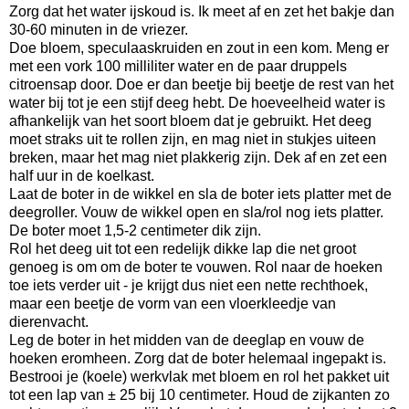
Zorg dat het water ijskoud is. Ik meet af en zet het bakje dan
30-60 minuten in de vriezer.
Doe bloem, speculaaskruiden en zout in een kom. Meng er
met een vork 100 milliliter water en de paar druppels
citroensap door. Doe er dan beetje bij beetje de rest van het
water bij tot je een stijf deeg hebt. De hoeveelheid water is
afhankelijk van het soort bloem dat je gebruikt. Het deeg
moet straks uit te rollen zijn, en mag niet in stukjes uiteen
breken, maar het mag niet plakkerig zijn. Dek af en zet een
half uur in de koelkast.
Laat de boter in de wikkel en sla de boter iets platter met de
deegroller. Vouw de wikkel open en sla/rol nog iets platter.
De boter moet 1,5-2 centimeter dik zijn.
Rol het deeg uit tot een redelijk dikke lap die net groot
genoeg is om om de boter te vouwen. Rol naar de hoeken
toe iets verder uit - je krijgt dus niet een nette rechthoek,
maar een beetje de vorm van een vloerkleedje van
dierenvacht.
Leg de boter in het midden van de deeglap en vouw de
hoeken eromheen. Zorg dat de boter helemaal ingepakt is.
Bestrooi je (koele) werkvlak met bloem en rol het pakket uit
tot een lap van ± 25 bij 10 centimeter. Houd de zijkanten zo