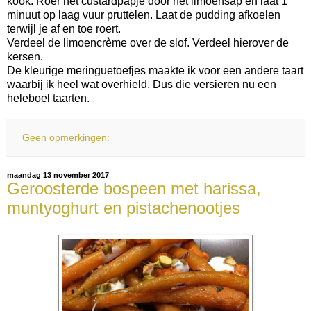
kook. Roer het custardpapje door het limoensap en laat 1
minuut op laag vuur pruttelen. Laat de pudding afkoelen
terwijl je af en toe roert.
Verdeel de limoencrème over de slof. Verdeel hierover de
kersen.
De kleurige meringuetoefjes maakte ik voor een andere taart
waarbij ik heel wat overhield. Dus die versieren nu een
heleboel taarten.
Geen opmerkingen:
maandag 13 november 2017
Geroosterde bospeen met harissa,
muntyoghurt en pistachenootjes