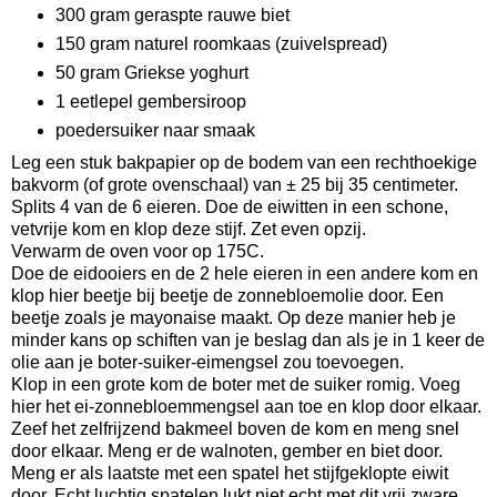
300 gram geraspte rauwe biet
150 gram naturel roomkaas (zuivelspread)
50 gram Griekse yoghurt
1 eetlepel gembersiroop
poedersuiker naar smaak
Leg een stuk bakpapier op de bodem van een rechthoekige
bakvorm (of grote ovenschaal) van ± 25 bij 35 centimeter.
Splits 4 van de 6 eieren. Doe de eiwitten in een schone,
vetvrije kom en klop deze stijf. Zet even opzij.
Verwarm de oven voor op 175C.
Doe de eidooiers en de 2 hele eieren in een andere kom en
klop hier beetje bij beetje de zonnebloemolie door. Een
beetje zoals je mayonaise maakt. Op deze manier heb je
minder kans op schiften van je beslag dan als je in 1 keer de
olie aan je boter-suiker-eimengsel zou toevoegen.
Klop in een grote kom de boter met de suiker romig. Voeg
hier het ei-zonnebloemmengsel aan toe en klop door elkaar.
Zeef het zelfrijzend bakmeel boven de kom en meng snel
door elkaar. Meng er de walnoten, gember en biet door.
Meng er als laatste met een spatel het stijfgeklopte eiwit
door. Echt luchtig spatelen lukt niet echt met dit vrij zware