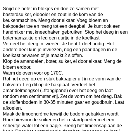
Snijd de boter in blokjes en doe ze samen met
basterdsuiker, eidooier en zout in de kom van de
keukenmachine. Meng door elkaar. Voeg bloem en
bakpoeder toe en meng tot een deegbal. Je kunt ook een
handmixer met kneedhaken gebruiken. Stop het deeg in een
boterhamzakje en leg een uurtje in de koelkast.
Verdeel het deeg in tweeën. Je hebt 1 deel nodig. Het
andere deel kun je invriezen, nog een paar dagen in de
koelkast bewaren of je maakt 2 sloffen.
Klop de amandelen, boter, suiker, ei door elkaar. Meng de
bloem erdoor.
Warm de oven voor op 170C.
Rol het deeg op een stuk bakpapier uit in de vorm van de
bakvorm. Leg dit op de bakplaat. Verdeel het
amandelmengsel (=frangipane) over het deeg en laat
rondom een centimeter vrij. Zet de vorm om het deeg. Bak
de sloffenbodem in 30-35 minuten gaar en goudbruin. Laat
afkoelen.
Maak de limoencrème terwijl de bodem gebakken wordt.
Roer hiervoor de suiker en het custardpoeder met een
scheutje water tot een papje. Breng het limoensap aan de