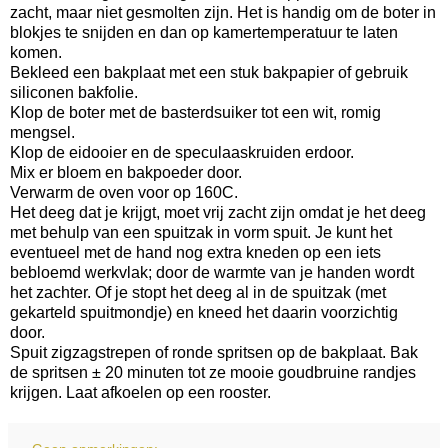
zacht, maar niet gesmolten zijn. Het is handig om de boter in
blokjes te snijden en dan op kamertemperatuur te laten
komen.
Bekleed een bakplaat met een stuk bakpapier of gebruik
siliconen bakfolie.
Klop de boter met de basterdsuiker tot een wit, romig
mengsel.
Klop de eidooier en de speculaaskruiden erdoor.
Mix er bloem en bakpoeder door.
Verwarm de oven voor op 160C.
Het deeg dat je krijgt, moet vrij zacht zijn omdat je het deeg
met behulp van een spuitzak in vorm spuit. Je kunt het
eventueel met de hand nog extra kneden op een iets
bebloemd werkvlak; door de warmte van je handen wordt
het zachter. Of je stopt het deeg al in de spuitzak (met
gekarteld spuitmondje) en kneed het daarin voorzichtig
door.
Spuit zigzagstrepen of ronde spritsen op de bakplaat. Bak
de spritsen ± 20 minuten tot ze mooie goudbruine randjes
krijgen. Laat afkoelen op een rooster.