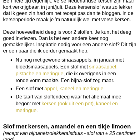
Een hele tijd eigenlijk. Verse Nederlandse kersen zijn maar
kort verkrijgbaar, in juni/juli. Deze kersenslof was zo lekker
dat ik geen zin had om het recept pas dan te bloggen. In de
kersenperiode maak je 'm natuurlijk wel met verse kersen.
Deze hoeveelheid deeg is voor 2 sloffen. Je kunt het deeg
goed invriezen. Dan is het een andere keer nog
gemakkelijker. Inspiratie nodig voor een andere slof? Dit zijn
er een paar die ik eerder gemaakt heb:
Nu nog met gewone sinaasappels, in januari met
bloedsinaasappels. Een slof met
sinaasappel,
pistache en meringue
, die ik overigens in een
ronde vorm maakte. Een bijna-slof zeg maar.
Een slof met
appel, kaneel en meringue
.
De taart van sloffendeeg waar het allemaal mee
begon: met
kersen (ook uit een pot), kaneel en
meringue.
Slof met kersen, amandel en een tikje limoen
(recept van bijnanetzolekkeralsthuis - slof van ± 25 centimer
lang)