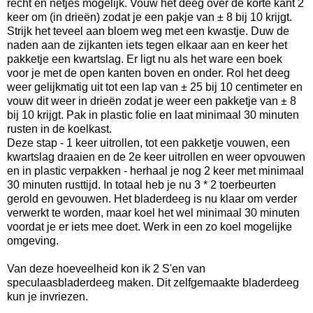
recht en netjes mogelijk. Vouw het deeg over de korte kant 2
keer om (in drieën) zodat je een pakje van ± 8 bij 10 krijgt.
Strijk het teveel aan bloem weg met een kwastje. Duw de
naden aan de zijkanten iets tegen elkaar aan en keer het
pakketje een kwartslag. Er ligt nu als het ware een boek
voor je met de open kanten boven en onder. Rol het deeg
weer gelijkmatig uit tot een lap van ± 25 bij 10 centimeter en
vouw dit weer in drieën zodat je weer een pakketje van ± 8
bij 10 krijgt. Pak in plastic folie en laat minimaal 30 minuten
rusten in de koelkast.
Deze stap - 1 keer uitrollen, tot een pakketje vouwen, een
kwartslag draaien en de 2e keer uitrollen en weer opvouwen
en in plastic verpakken - herhaal je nog 2 keer met minimaal
30 minuten rusttijd. In totaal heb je nu 3 * 2 toerbeurten
gerold en gevouwen. Het bladerdeeg is nu klaar om verder
verwerkt te worden, maar koel het wel minimaal 30 minuten
voordat je er iets mee doet. Werk in een zo koel mogelijke
omgeving.
Van deze hoeveelheid kon ik 2 S'en van
speculaasbladerdeeg maken. Dit zelfgemaakte bladerdeeg
kun je invriezen.