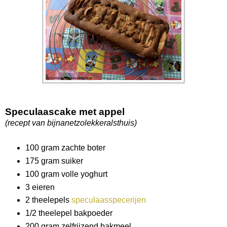
Speculaascake met appel
(recept van bijnanetzolekkeralsthuis)
100 gram zachte boter
175 gram suiker
100 gram volle yoghurt
3 eieren
2 theelepels
speculaasspecerijen
1/2 theelepel bakpoeder
200 gram zelfrijzend bakmeel