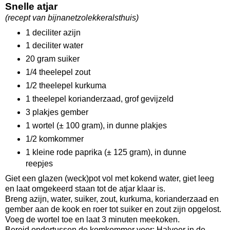
Snelle atjar
(recept van bijnanetzolekkeralsthuis)
1 deciliter azijn
1 deciliter water
20 gram suiker
1/4 theelepel zout
1/2 theelepel kurkuma
1 theelepel korianderzaad, grof gevijzeld
3 plakjes gember
1 wortel (± 100 gram), in dunne plakjes
1/2 komkommer
1 kleine rode paprika (± 125 gram), in dunne
reepjes
Giet een glazen (weck)pot vol met kokend water, giet leeg
en laat omgekeerd staan tot de atjar klaar is.
Breng azijn, water, suiker, zout, kurkuma, korianderzaad en
gember aan de kook en roer tot suiker en zout zijn opgelost.
Voeg de wortel toe en laat 3 minuten meekoken.
Bereid ondertussen de komkommer voor: Halveer in de