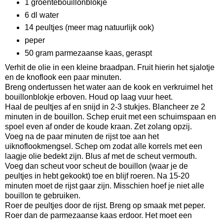
1 groentebouillonblokje
6 dl water
14 peultjes (meer mag natuurlijk ook)
peper
50 gram parmezaanse kaas, geraspt
Verhit de olie in een kleine braadpan. Fruit hierin het sjalotje
en de knoflook een paar minuten.
Breng ondertussen het water aan de kook en verkruimel het
bouillonblokje erboven. Houd op laag vuur heet.
Haal de peultjes af en snijd in 2-3 stukjes. Blancheer ze 2
minuten in de bouillon. Schep eruit met een schuimspaan en
spoel even af onder de koude kraan. Zet zolang opzij.
Voeg na de paar minuten de rijst toe aan het
uiknoflookmengsel. Schep om zodat alle korrels met een
laagje olie bedekt zijn. Blus af met de scheut vermouth.
Voeg dan scheut voor scheut de bouillon (waar je de
peultjes in hebt gekookt) toe en blijf roeren. Na 15-20
minuten moet de rijst gaar zijn. Misschien hoef je niet alle
bouillon te gebruiken.
Roer de peultjes door de rijst. Breng op smaak met peper.
Roer dan de parmezaanse kaas erdoor. Het moet een