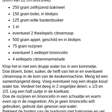
(vorm van 22 cm doorsnee)
250 gram zelfrijzend bakmeel
150 gram boter, in blokjes
125 gram witte basterdsuiker
1 ei
eventueel 2 theelepels citroenrasp
500 gram appel, geschild en in blokjes
75 gram rozijnen
eventueel 1 eetlepel limoncello
4 eetlepels citroenmarmelade
Klop het ei met een drupje water los in een kommetje.
Doe bloem, boter, suiker, de helft van het ei en eventueel
citroenrasp in de kom van de keukenmachine. Meng tot een
samenhangend deeg. Voeg eventueel nog een drupje koud
water toe. Verdeel het deeg in 2 ongelijke delen: ± 1/3 en
2/3. Leg een half uurtje in de koelkast.
Doe de rozijnen en limoncello in een schaaltje en warm
even op in de magnetron. Als je geen limoncello wilt
gebruiken, gebruik dan gewoon wat water.
Bekleed de bodem van de taartvorm met bakpapier en vet