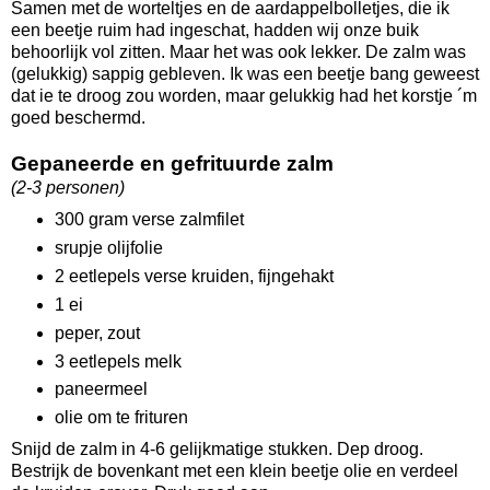
Samen met de worteltjes en de aardappelbolletjes, die ik
een beetje ruim had ingeschat, hadden wij onze buik
behoorlijk vol zitten. Maar het was ook lekker. De zalm was
(gelukkig) sappig gebleven. Ik was een beetje bang geweest
dat ie te droog zou worden, maar gelukkig had het korstje ´m
goed beschermd.
Gepaneerde en gefrituurde zalm
(2-3 personen)
300 gram verse zalmfilet
srupje olijfolie
2 eetlepels verse kruiden, fijngehakt
1 ei
peper, zout
3 eetlepels melk
paneermeel
olie om te frituren
Snijd de zalm in 4-6 gelijkmatige stukken. Dep droog.
Bestrijk de bovenkant met een klein beetje olie en verdeel