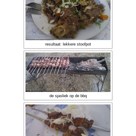
resultaat: lekkere stoofpot
de sjasliek op de bbq