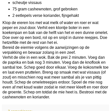
scheutje vissaus
75 gram cashewnoten, grof gebroken
2 eetlepels verse koriander, fijngehakt
Klop de eieren los met wat melk of water en roer er wat
peper en zout door. Verhit een klontje boter in een
koekenpan en bak van de helft van het ei een dunne omelet.
Doe over op een bord, rol op en snijd in dunne reepjes. Doe
hetzelfde met de rest van het ei.
Bereid de eiermie volgens de aanwijzingen op de
verpakking en bewaar zolang in een zeef.
Verhit de olie in een wok. Bak de prei 2 minuten. Voeg dan
de paprika en bak nog 3 minuten. Voeg dan de knoflook en
sambal toe. Schep goed door elkaar. Voeg de kokosmelk toe
en laat even pruttelen. Breng op smaak met wat vissaus (of
zout) en misschien nog wat meer sambal als je van pittig
houdt. Schep de omeletreepjes erdoor. Spoel de mie nog
even af met koud water zodat ie niet meer kleeft en roer door
de groente. Schep om totdat de mie heet is. Bestrooi met de
cashewnoten en koriander.
3 opmerkingen: