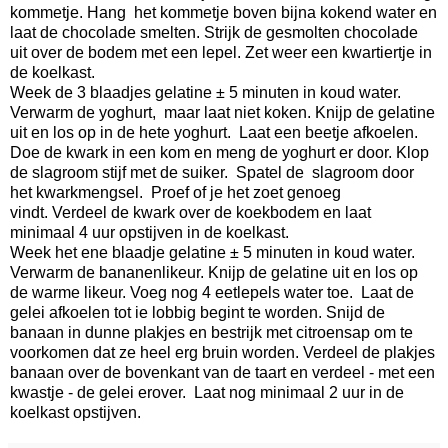
kommetje. Hang het kommetje boven bijna kokend water en
laat de chocolade smelten. Strijk de gesmolten chocolade
uit over de bodem met een lepel. Zet weer een kwartiertje in
de koelkast.
Week de 3 blaadjes gelatine ± 5 minuten in koud water.
Verwarm de yoghurt, maar laat niet koken. Knijp de gelatine
uit en los op in de hete yoghurt. Laat een beetje afkoelen.
Doe de kwark in een kom en meng de yoghurt er door. Klop
de slagroom stijf met de suiker. Spatel de slagroom door
het kwarkmengsel. Proef of je het zoet genoeg
vindt. Verdeel de kwark over de koekbodem en laat
minimaal 4 uur opstijven in de koelkast.
Week het ene blaadje gelatine ± 5 minuten in koud water.
Verwarm de bananenlikeur. Knijp de gelatine uit en los op
de warme likeur. Voeg nog 4 eetlepels water toe. Laat de
gelei afkoelen tot ie lobbig begint te worden. Snijd de
banaan in dunne plakjes en bestrijk met citroensap om te
voorkomen dat ze heel erg bruin worden. Verdeel de plakjes
banaan over de bovenkant van de taart en verdeel - met een
kwastje - de gelei erover. Laat nog minimaal 2 uur in de
koelkast opstijven.