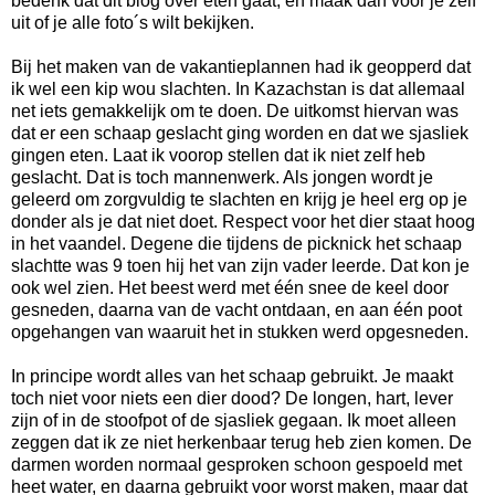
bedenk dat dit blog over eten gaat, en maak dan voor je zelf
uit of je alle foto´s wilt bekijken.
Bij het maken van de vakantieplannen had ik geopperd dat
ik wel een kip wou slachten. In Kazachstan is dat allemaal
net iets gemakkelijk om te doen. De uitkomst hiervan was
dat er een schaap geslacht ging worden en dat we sjasliek
gingen eten. Laat ik voorop stellen dat ik niet zelf heb
geslacht. Dat is toch mannenwerk. Als jongen wordt je
geleerd om zorgvuldig te slachten en krijg je heel erg op je
donder als je dat niet doet. Respect voor het dier staat hoog
in het vaandel. Degene die tijdens de picknick het schaap
slachtte was 9 toen hij het van zijn vader leerde. Dat kon je
ook wel zien. Het beest werd met één snee de keel door
gesneden, daarna van de vacht ontdaan, en aan één poot
opgehangen van waaruit het in stukken werd opgesneden.
In principe wordt alles van het schaap gebruikt. Je maakt
toch niet voor niets een dier dood? De longen, hart, lever
zijn of in de stoofpot of de sjasliek gegaan. Ik moet alleen
zeggen dat ik ze niet herkenbaar terug heb zien komen. De
darmen worden normaal gesproken schoon gespoeld met
heet water, en daarna gebruikt voor worst maken, maar dat