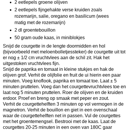
2 eetlepels groene olijven
2 eetlepels fijngehakte verse kruiden zoals
rozemarijn, salie, oregano en basilicum (wees
matig met de rozemarijn)
2 dl groentebouillon
50 gram oude kaas, in miniblokjes
Snijd de courgette in de lengte doormidden en hol
(bijvoorbeeld met meloenbolletjessteker) de courgette uit tot
er nog ± 1/2 cm vruchtvlees aan de schil zit. Hak het
uitgestoken vruchtvlees fijn.
Snijd de paprika en tomaat in kleine stukjes en hak de
olijven grof. Verhit de olijfolie en fruit de ui hierin een paar
minuten. Voeg knoflook, paprika en tomaat toe. Laat ± 5
minuten pruttelen. Voeg dan het courgettevruchtvlees toe en
laat nog 5 minuten pruttelen. Roer de olijven en de kruiden
erdoor. Proef en breng op smaak met peper en zout.
Verhit de courgettehelften 3 minuten op vol vermogen in de
magnetron. Verhit de bouillon en giet in een ovenschaal
waar de courgettehelften net in passen. Vul de courgettes
met het groentemengsel. Bestrooi met de kaas. Laat de
courgettes 20-25 minuten in een oven van 180C gaar