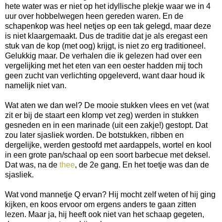
hete water was er niet op het idyllische plekje waar we in 4
uur over hobbelwegen heen gereden waren. En de
schapenkop was heel netjes op een tak gelegd, maar deze
is niet klaargemaakt. Dus de traditie dat je als eregast een
stuk van de kop (met oog) krijgt, is niet zo erg traditioneel.
Gelukkig maar. De verhalen die ik gelezen had over een
vergelijking met het eten van een oester hadden mij toch
geen zucht van verlichting opgeleverd, want daar houd ik
namelijk niet van.
Wat aten we dan wel? De mooie stukken vlees en vet (wat
zit er bij de staart een klomp vet zeg) werden in stukken
gesneden en in een marinade (uit een zakje!) gestopt. Dat
zou later sjasliek worden. De botstukken, ribben en
dergelijke, werden gestoofd met aardappels, wortel en kool
in een grote pan/schaal op een soort barbecue met deksel.
Dat was, na de
thee
, de 2e gang. En het toetje was dan de
sjasliek.
Wat vond mannetje Q ervan? Hij mocht zelf weten of hij ging
kijken, en koos ervoor om ergens anders te gaan zitten
lezen. Maar ja, hij heeft ook niet van het schaap gegeten,