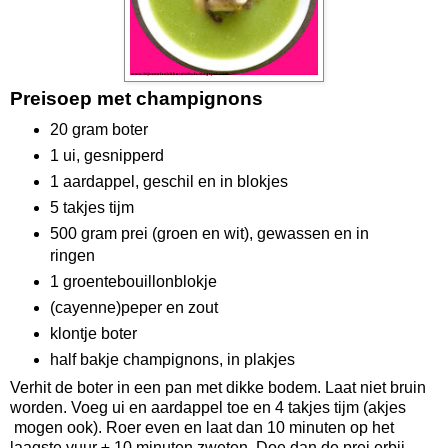
Preisoep met champignons
20 gram boter
1 ui, gesnipperd
1 aardappel, geschil en in blokjes
5 takjes tijm
500 gram prei (groen en wit), gewassen en in
ringen
1 groentebouillonblokje
(cayenne)peper en zout
klontje boter
half bakje champignons, in plakjes
Verhit de boter in een pan met dikke bodem. Laat niet bruin
worden. Voeg ui en aardappel toe en 4 takjes tijm (akjes
mogen ook). Roer even en laat dan 10 minuten op het
laagste vuur ± 10 minuten zweten. Doe dan de prei erbij.