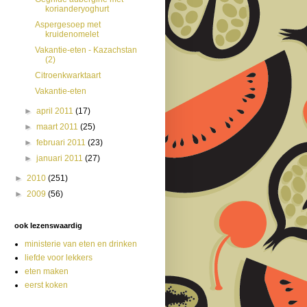
korianderyoghurt
Aspergesoep met
kruidenomelet
Vakantie-eten - Kazachstan
(2)
Citroenkwarktaart
Vakantie-eten
►
april 2011
(17)
►
maart 2011
(25)
►
februari 2011
(23)
►
januari 2011
(27)
►
2010
(251)
►
2009
(56)
ook lezenswaardig
ministerie van eten en drinken
liefde voor lekkers
eten maken
eerst koken