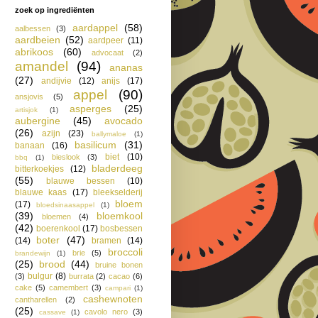
zoek op ingrediënten
aardappel
(58)
aalbessen
(3)
aardbeien
(52)
aardpeer
(11)
abrikoos
(60)
advocaat
(2)
amandel
(94)
ananas
(27)
andijvie
(12)
anijs
(17)
appel
(90)
ansjovis
(5)
asperges
(25)
artisjok
(1)
aubergine
(45)
avocado
(26)
azijn
(23)
ballymaloe
(1)
basilicum
(31)
banaan
(16)
biet
(10)
bieslook
(3)
bbq
(1)
bladerdeeg
bitterkoekjes
(12)
(55)
blauwe bessen
(10)
blauwe kaas
(17)
bleekselderij
bloem
(17)
bloedsinaasappel
(1)
(39)
bloemkool
bloemen
(4)
(42)
boerenkool
(17)
bosbessen
boter
(47)
(14)
bramen
(14)
broccoli
brie
(5)
brandewijn
(1)
(25)
brood
(44)
bruine bonen
bulgur
(8)
(3)
burrata
(2)
cacao
(6)
cake
(5)
camembert
(3)
campari
(1)
cashewnoten
cantharellen
(2)
(25)
cavolo nero
(3)
cassave
(1)