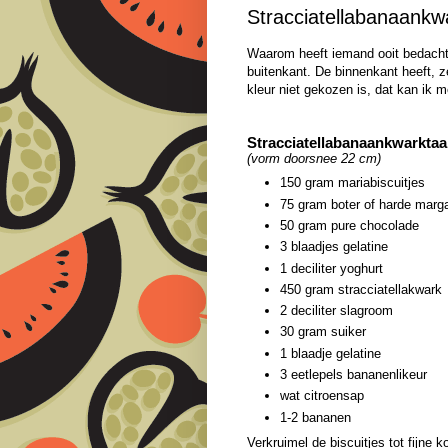
Stracciatellabanaankw
Waarom heeft iemand ooit bedacht 
buitenkant. De binnenkant heeft, z
kleur niet gekozen is, dat kan ik 
Stracciatellabanaankwarktaa
(vorm doorsnee 22 cm)
150 gram mariabiscuitjes
75 gram boter of harde marga
50 gram pure chocolade
3 blaadjes gelatine
1 deciliter yoghurt
450 gram stracciatellakwark
2 deciliter slagroom
30 gram suiker
1 blaadje gelatine
3 eetlepels bananenlikeur
wat citroensap
1-2 bananen
Verkruimel de biscuitjes tot fijne ko