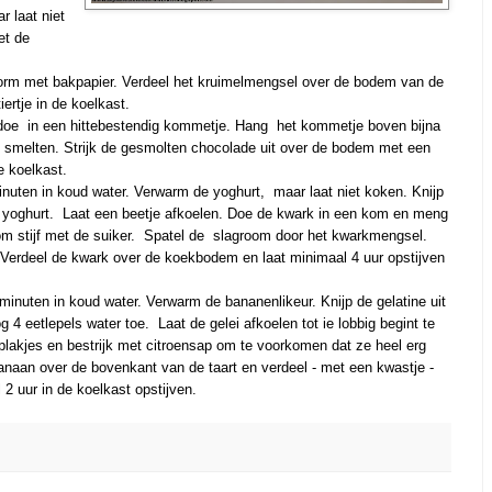
r laat niet
et de
rm met bakpapier. Verdeel het kruimelmengsel over de bodem van de
ertje in de koelkast.
 doe in een hittebestendig kommetje. Hang het kommetje boven bijna
 smelten. Strijk de gesmolten chocolade uit over de bodem met een
e koelkast.
inuten in koud water. Verwarm de yoghurt, maar laat niet koken. Knijp
ete yoghurt. Laat een beetje afkoelen. Doe de kwark in een kom en meng
oom stijf met de suiker. Spatel de slagroom door het kwarkmengsel.
. Verdeel de kwark over de koekbodem en laat minimaal 4 uur opstijven
minuten in koud water. Verwarm de bananenlikeur. Knijp de gelatine uit
 4 eetlepels water toe. Laat de gelei afkoelen tot ie lobbig begint te
plakjes en bestrijk met citroensap om te voorkomen dat ze heel erg
anaan over de bovenkant van de taart en verdeel - met een kwastje -
 2 uur in de koelkast opstijven.