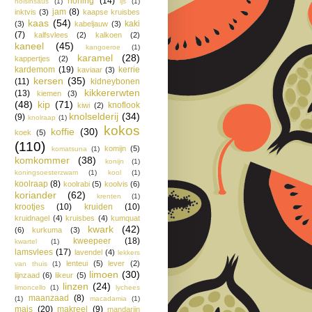
honing
(14)
hoisinsaus
(1)
ijs
(1)
jam
(8)
inktvis
(3)
kaapse kruisbes
kaas
(54)
kaki
(3)
kabeljauw
(3)
(7)
kalfsvlees
(2)
kalkoen
(2)
kaneel
(45)
kangoeroe
(1)
karamel
(28)
kappertjes
(2)
kardemom
(19)
kerrie
kaviaar
(3)
kersen
(35)
(11)
kidneybonen
kikkererwten
(13)
kiemen
(3)
(48)
kip
(71)
knoflook
kiwi
(2)
knolselderij
(34)
(9)
knolraap
(1)
kokos
koffie
(30)
koek
(5)
(110)
komijn
(5)
komatsuna
(1)
komkommer
(38)
konijn
(1)
koningsoesterzwam
(1)
kool
(1)
koolraap
(8)
koolrabi
(5)
koolvis
(6)
koriander
(62)
krenten
(1)
krootjes
(10)
kruiden
(10)
kruidnagel
(4)
kruisbes
(4)
kumquat
kwark
(42)
(6)
kurkuma
(3)
kweepeer
(18)
kwartel
(1)
lamsvlees
(17)
lavendel
(4)
lekkers
lenteui
(5)
lever
(2)
van thuis
(1)
limoen
(30)
lijnzaad
(6)
likeur
(5)
linzen
(24)
limoncello
(1)
lychees
maanzaad
(8)
(1)
macadamia
(1)
mais
(20)
makreel
(9)
mandarijn