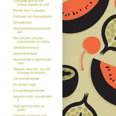
Courgette gevuld met
tomaat, paprika en olijf
Risotto met 14 peultjes
Preisoep met champignons
Gehaktbrood
Stracciatellabanaankwarkt
aart
Mie met prei, paprika,
cashewnoten en kokos
Aardbeienmousse
Appelcitroentaart
Gepaneerde en gefrituurde
zalm
Vakantie-eten (4) - van lief
schaapje tot lekkere ...
Citroenmarmelade
De eerste oogst
Courgetteappelsalade
Vakantie-eten - Kazachstan
3
Asperges met zalm en
pasta
Gegrilde aubergine met