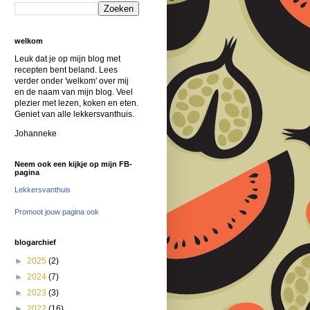
welkom
Leuk dat je op mijn blog met
recepten bent beland. Lees
verder onder 'welkom' over mij
en de naam van mijn blog. Veel
plezier met lezen, koken en eten.
Geniet van alle lekkersvanthuis.
Johanneke
Neem ook een kijkje op mijn FB-
pagina
Lekkersvanthuis
Promoot jouw pagina ook
blogarchief
►
2025
(2)
►
2024
(7)
►
2023
(3)
►
2022
(16)