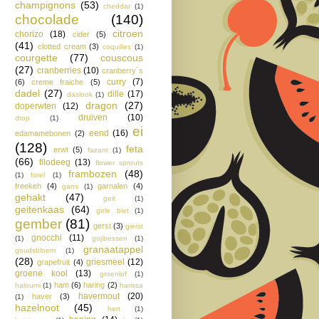
champignons
(53)
cheddar
(1)
chocolade
(140)
citroen
chorizo
(18)
cider
(5)
(41)
clotted cream
(3)
coquilles
(1)
courgette
(77)
couscous
(27)
cranberries
(10)
cranberry´s
curry
(7)
(6)
creme fraiche
(5)
dadel
(27)
dille
(17)
daslook
(1)
dragon
(27)
doperwten
(12)
druiven
(10)
drop
(1)
ei
eend
(16)
edamamebonen
(2)
(128)
feta
erwt
(5)
fazant
(1)
(66)
filodeeg
(13)
flower sprouts
frambozen
(48)
(1)
forel
(1)
freekeh
(4)
garnalen
(4)
gans
(1)
gehakt
(47)
geit
(1)
geitenkaas
(64)
gele biet
(1)
gember
(81)
gerst
(3)
gierst
gnocchi
(11)
(1)
gojibessen
(1)
granaatappel
goudsbloem
(1)
(28)
griesmeel
(12)
grapefruit
(4)
groene kool
(13)
groenlof
(1)
ham
(6)
haring
(2)
haloumi
(1)
harissa
havermout
(20)
haver
(3)
(1)
hazelnoot
(45)
hert
(1)