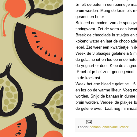
Smelt de boter in een pannetje maa
bruin worden. Meng de kruimels m
gesmolten boter.
Bekleed de bodem van de springvo
springvorm. Zet de vorm een kwarti
Breek de chocolade in stukjes en
kokend water en laat de chocolade
lepel. Zet weer een kwartiertje in d
Week de 3 blaadjes gelatine ± 5 m
de gelatine uit en los op in de h
de yoghurt er door. Klop de slagr
Proef of je het zoet genoeg vindt
in de koelkast.
Week het ene blaadje gelatine ± 5 
en los op de warme likeur. Voeg nog
worden. Snijd de banaan in dunne 
bruin worden. Verdeel de plakjes b
de gelei erover. Laat nog minimaal
Labels:
banaan
,
chocolade
,
kwark