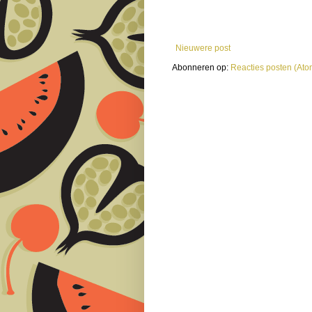
Nieuwere post
Abonneren op:
Reacties posten (Ato