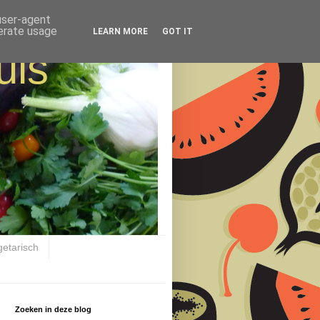
 user-agent
nerate usage
LEARN MORE
GOT IT
uis
getarisch
Zoeken in deze blog