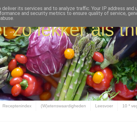
deliver its services and to analyze traffic. Your IP address and
formance and security metrics to ensure quality of service, ge
 abuse.
t zo lekker als th
Receptenindex
(W)etenswaardigheden
Leesvoer
10 * ve