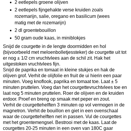
2 eetlepels groene olijven
2 eetlepels fijngehakte verse kruiden zoals
rozemarijn, salie, oregano en basilicum (wees
matig met de rozemarijn)
2 dl groentebouillon
50 gram oude kaas, in miniblokjes
Snijd de courgette in de lengte doormidden en hol
(bijvoorbeeld met meloenbolletjessteker) de courgette uit tot
er nog ± 1/2 cm vruchtvlees aan de schil zit. Hak het
uitgestoken vruchtvlees fijn.
Snijd de paprika en tomaat in kleine stukjes en hak de
olijven grof. Verhit de olijfolie en fruit de ui hierin een paar
minuten. Voeg knoflook, paprika en tomaat toe. Laat ± 5
minuten pruttelen. Voeg dan het courgettevruchtvlees toe en
laat nog 5 minuten pruttelen. Roer de olijven en de kruiden
erdoor. Proef en breng op smaak met peper en zout.
Verhit de courgettehelften 3 minuten op vol vermogen in de
magnetron. Verhit de bouillon en giet in een ovenschaal
waar de courgettehelften net in passen. Vul de courgettes
met het groentemengsel. Bestrooi met de kaas. Laat de
courgettes 20-25 minuten in een oven van 180C gaar