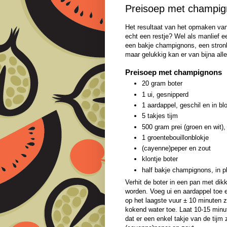
Preisoep met champi
Het resultaat van het opmaken van 
echt een restje? Wel als manlief een
een bakje champignons, een stronk
maar gelukkig kan er van bijna al
Preisoep met champignons
20 gram boter
1 ui, gesnipperd
1 aardappel, geschil en in bl
5 takjes tijm
500 gram prei (groen en wit)
1 groentebouillonblokje
(cayenne)peper en zout
klontje boter
half bakje champignons, in p
Verhit de boter in een pan met dik
worden. Voeg ui en aardappel toe 
op het laagste vuur ± 10 minuten zw
kokend water toe. Laat 10-15 minu
dat er een enkel takje van de tijm 