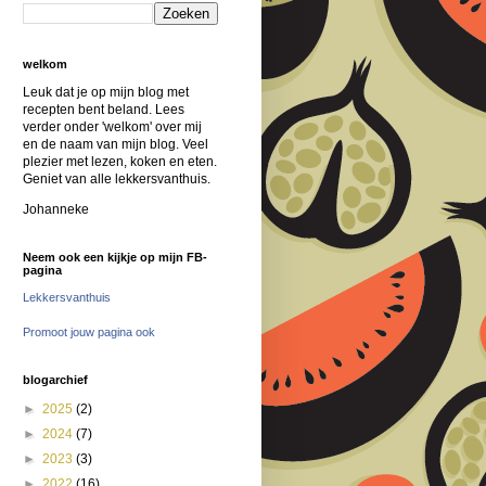
welkom
Leuk dat je op mijn blog met
recepten bent beland. Lees
verder onder 'welkom' over mij
en de naam van mijn blog. Veel
plezier met lezen, koken en eten.
Geniet van alle lekkersvanthuis.
Johanneke
Neem ook een kijkje op mijn FB-
pagina
Lekkersvanthuis
Promoot jouw pagina ook
blogarchief
►
2025
(2)
►
2024
(7)
►
2023
(3)
►
2022
(16)