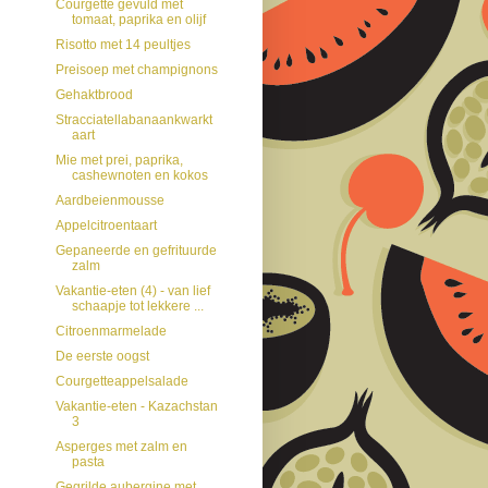
Courgette gevuld met
tomaat, paprika en olijf
Risotto met 14 peultjes
Preisoep met champignons
Gehaktbrood
Stracciatellabanaankwarkt
aart
Mie met prei, paprika,
cashewnoten en kokos
Aardbeienmousse
Appelcitroentaart
Gepaneerde en gefrituurde
zalm
Vakantie-eten (4) - van lief
schaapje tot lekkere ...
Citroenmarmelade
De eerste oogst
Courgetteappelsalade
Vakantie-eten - Kazachstan
3
Asperges met zalm en
pasta
Gegrilde aubergine met