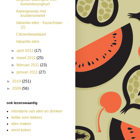
korianderyoghurt
Aspergesoep met
kruidenomelet
Vakantie-eten - Kazachstan
(2)
Citroenkwarktaart
Vakantie-eten
►
april 2011
(17)
►
maart 2011
(25)
►
februari 2011
(23)
►
januari 2011
(27)
►
2010
(251)
►
2009
(56)
ook lezenswaardig
ministerie van eten en drinken
liefde voor lekkers
eten maken
eerst koken