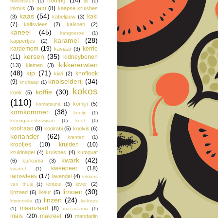
honing
(14)
hoisinsaus
(1)
ijs
(1)
jam
(8)
inktvis
(3)
kaapse kruisbes
kaas
(54)
kaki
(3)
kabeljauw
(3)
(7)
kalfsvlees
(2)
kalkoen
(2)
kaneel
(45)
kangoeroe
(1)
karamel
(28)
kappertjes
(2)
kardemom
(19)
kerrie
kaviaar
(3)
kersen
(35)
(11)
kidneybonen
kikkererwten
(13)
kiemen
(3)
(48)
kip
(71)
knoflook
kiwi
(2)
knolselderij
(34)
(9)
knolraap
(1)
kokos
koffie
(30)
koek
(5)
(110)
komijn
(5)
komatsuna
(1)
komkommer
(38)
konijn
(1)
koningsoesterzwam
(1)
kool
(1)
koolraap
(8)
koolrabi
(5)
koolvis
(6)
koriander
(62)
krenten
(1)
krootjes
(10)
kruiden
(10)
kruidnagel
(4)
kruisbes
(4)
kumquat
kwark
(42)
(6)
kurkuma
(3)
kweepeer
(18)
kwartel
(1)
lamsvlees
(17)
lavendel
(4)
lekkers
lenteui
(5)
lever
(2)
van thuis
(1)
limoen
(30)
lijnzaad
(6)
likeur
(5)
linzen
(24)
limoncello
(1)
lychees
maanzaad
(8)
(1)
macadamia
(1)
mais
(20)
makreel
(9)
mandarijn