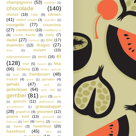
champignons
(53)
cheddar
(1)
chocolade
(140)
citroen
chorizo
(18)
cider
(5)
(41)
clotted cream
(3)
coquilles
(1)
courgette
(77)
couscous
(27)
cranberries
(10)
cranberry´s
curry
(7)
(6)
creme fraiche
(5)
dadel
(27)
dille
(17)
daslook
(1)
dragon
(27)
doperwten
(12)
druiven
(10)
drop
(1)
ei
eend
(16)
edamamebonen
(2)
(128)
feta
erwt
(5)
fazant
(1)
(66)
filodeeg
(13)
flower sprouts
frambozen
(48)
(1)
forel
(1)
freekeh
(4)
garnalen
(4)
gans
(1)
gehakt
(47)
geit
(1)
geitenkaas
(64)
gele biet
(1)
gember
(81)
gerst
(3)
gierst
gnocchi
(11)
(1)
gojibessen
(1)
granaatappel
goudsbloem
(1)
(28)
griesmeel
(12)
grapefruit
(4)
groene kool
(13)
groenlof
(1)
ham
(6)
haring
(2)
haloumi
(1)
harissa
havermout
(20)
haver
(3)
(1)
hazelnoot
(45)
hert
(1)