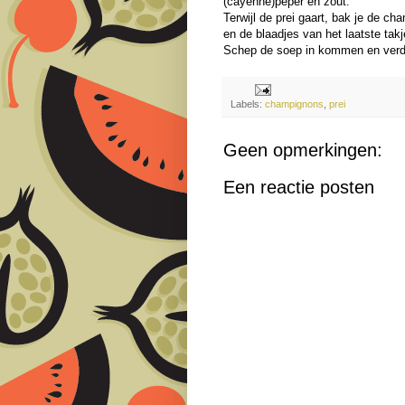
(cayenne)peper en zout.
Terwijl de prei gaart, bak je de ch
en de blaadjes van het laatste takj
Schep de soep in kommen en verd
Labels:
champignons
,
prei
Geen opmerkingen:
Een reactie posten