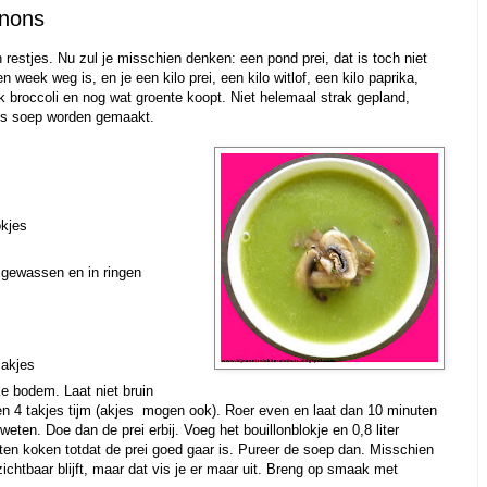
gnons
restjes. Nu zul je misschien denken: een pond prei, dat is toch niet
 week weg is, en je een kilo prei, een kilo witlof, een kilo paprika,
 broccoli en nog wat groente koopt. Niet helemaal strak gepland,
les soep worden gemaakt.
okjes
, gewassen en in ringen
lakjes
ke bodem. Laat niet bruin
en 4 takjes tijm (akjes mogen ook). Roer even en laat dan 10 minuten
eten. Doe dan de prei erbij. Voeg het bouillonblokje en 0,8 liter
ten koken totdat de prei goed gaar is. Pureer de soep dan. Misschien
zichtbaar blijft, maar dat vis je er maar uit. Breng op smaak met