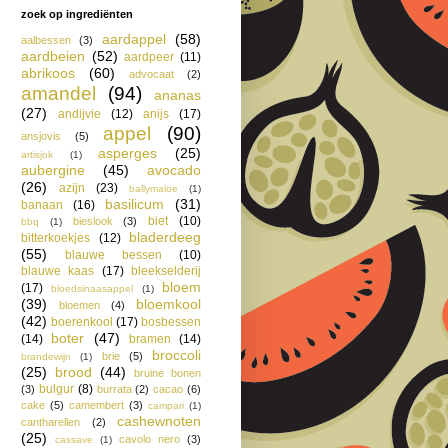
zoek op ingrediënten
aardappel
(58)
aalbessen
(3)
aardbeien
(52)
aardpeer
(11)
abrikoos
(60)
advocaat
(2)
amandel
(94)
ananas
(27)
andijvie
(12)
anijs
(17)
appel
(90)
ansjovis
(5)
asperges
(25)
artisjok
(1)
aubergine
(45)
avocado
(26)
azijn
(23)
ballymaloe
(1)
basilicum
(31)
banaan
(16)
biet
(10)
bieslook
(3)
bbq
(1)
bladerdeeg
bitterkoekjes
(12)
(55)
blauwe bessen
(10)
blauwe kaas
(17)
bleekselderij
bloem
(17)
bloedsinaasappel
(1)
(39)
bloemkool
bloemen
(4)
(42)
boerenkool
(17)
bosbessen
boter
(47)
(14)
bramen
(14)
broccoli
brie
(5)
brandewijn
(1)
(25)
brood
(44)
bruine bonen
bulgur
(8)
(3)
burrata
(2)
cacao
(6)
cake
(5)
camembert
(3)
campari
(1)
cashewnoten
cantharellen
(2)
(25)
cavolo nero
(3)
cassave
(1)