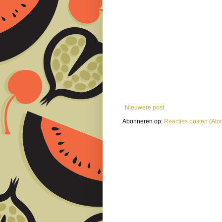
Nieuwere post
Abonneren op:
Reacties posten (Ato