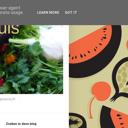
 user-agent
nerate usage
LEARN MORE
GOT IT
uis
getarisch
Zoeken in deze blog