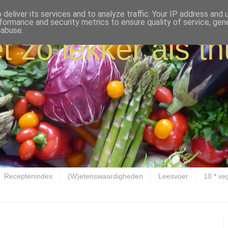
deliver its services and to analyze traffic. Your IP address and
formance and security metrics to ensure quality of service, ge
 abuse.
t zo lekker als th
Receptenindex
(W)etenswaardigheden
Leesvoer
10 * ve