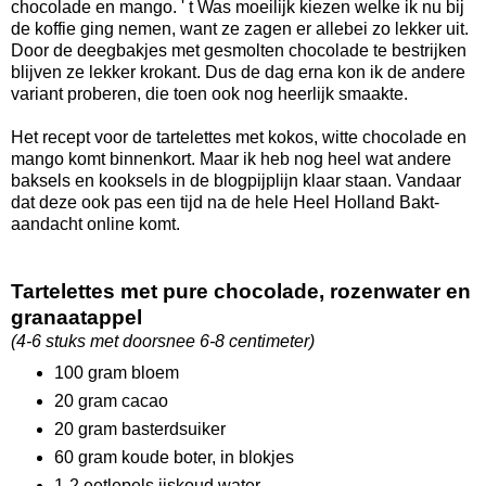
chocolade en mango. ' t Was moeilijk kiezen welke ik nu bij
de koffie ging nemen, want ze zagen er allebei zo lekker uit.
Door de deegbakjes met gesmolten chocolade te bestrijken
blijven ze lekker krokant. Dus de dag erna kon ik de andere
variant proberen, die toen ook nog heerlijk smaakte.
Het recept voor de tartelettes met kokos, witte chocolade en
mango komt binnenkort. Maar ik heb nog heel wat andere
baksels en kooksels in de blogpijplijn klaar staan. Vandaar
dat deze ook pas een tijd na de hele Heel Holland Bakt-
aandacht online komt.
Tartelettes met pure chocolade, rozenwater en
granaatappel
(4-6 stuks met doorsnee 6-8 centimeter)
100 gram bloem
20 gram cacao
20 gram basterdsuiker
60 gram koude boter, in blokjes
1-2 eetlepels ijskoud water