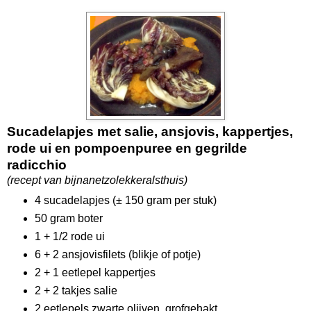
Sucadelapjes met salie, ansjovis, kappertjes,
rode ui en pompoenpuree en gegrilde
radicchio
(recept van bijnanetzolekkeralsthuis)
4 sucadelapjes (± 150 gram per stuk)
50 gram boter
1 + 1/2 rode ui
6 + 2 ansjovisfilets (blikje of potje)
2 + 1 eetlepel kappertjes
2 + 2 takjes salie
2 eetlepels zwarte olijven, grofgehakt