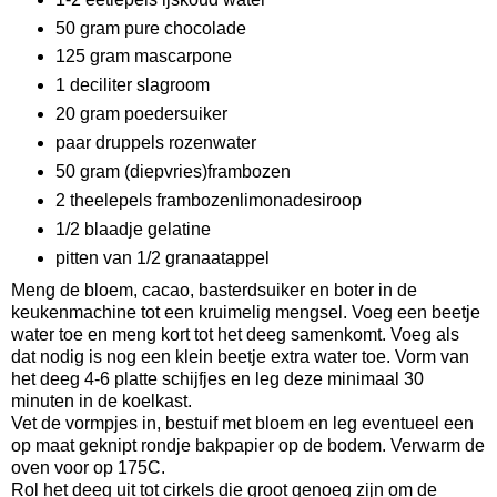
50 gram pure chocolade
125 gram mascarpone
1 deciliter slagroom
20 gram poedersuiker
paar druppels rozenwater
50 gram (diepvries)frambozen
2 theelepels frambozenlimonadesiroop
1/2 blaadje gelatine
pitten van 1/2 granaatappel
Meng de bloem, cacao, basterdsuiker en boter in de
keukenmachine tot een kruimelig mengsel. Voeg een beetje
water toe en meng kort tot het deeg samenkomt. Voeg als
dat nodig is nog een klein beetje extra water toe. Vorm van
het deeg 4-6 platte schijfjes en leg deze minimaal 30
minuten in de koelkast.
Vet de vormpjes in, bestuif met bloem en leg eventueel een
op maat geknipt rondje bakpapier op de bodem. Verwarm de
oven voor op 175C.
Rol het deeg uit tot cirkels die groot genoeg zijn om de