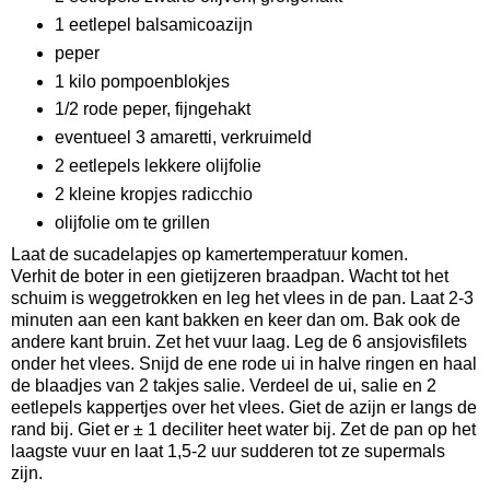
1 eetlepel balsamicoazijn
peper
1 kilo pompoenblokjes
1/2 rode peper, fijngehakt
eventueel 3 amaretti, verkruimeld
2 eetlepels lekkere olijfolie
2 kleine kropjes radicchio
olijfolie om te grillen
Laat de sucadelapjes op kamertemperatuur komen.
Verhit de boter in een gietijzeren braadpan. Wacht tot het
schuim is weggetrokken en leg het vlees in de pan. Laat 2-3
minuten aan een kant bakken en keer dan om. Bak ook de
andere kant bruin. Zet het vuur laag. Leg de 6 ansjovisfilets
onder het vlees. Snijd de ene rode ui in halve ringen en haal
de blaadjes van 2 takjes salie. Verdeel de ui, salie en 2
eetlepels kappertjes over het vlees. Giet de azijn er langs de
rand bij. Giet er ± 1 deciliter heet water bij. Zet de pan op het
laagste vuur en laat 1,5-2 uur sudderen tot ze supermals
zijn.