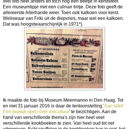
Wel iets heel anders en toch nog een beetje in kerstsfeer.
Een museumtipje met een culinair tintje. Deze foto geeft de
allereerste Allerhande weer. Toen ook kalkoen voor kerst.
Weliswaar van Friki uit de diepvries, maar wel een kalkoen.
Dat was hoogstwaarschijnlijk in 1971*).
Ik maakte de foto bij Museum Meermanno in Den Haag. Tot
en met 31 januari 2016 is daar de tentoonstelling '
Aan tafel!
Een boekje open over eetcultuur
' te bezichtigen. Aan de
hand van verschillende thema's zijn hier heel veel
verschillende kookboeken te zien. Van heel oud tot net
uitgegeven. Echt snuffelen in de kookboeken kun je niet, het