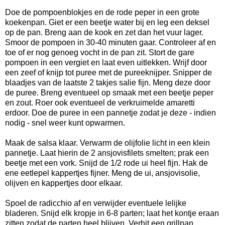
Doe de pompoenblokjes en de rode peper in een grote
koekenpan. Giet er een beetje water bij en leg een deksel
op de pan. Breng aan de kook en zet dan het vuur lager.
Smoor de pompoen in 30-40 minuten gaar. Controleer af en
toe of er nog genoeg vocht in de pan zit. Stort de gare
pompoen in een vergiet en laat even uitlekken. Wrijf door
een zeef of knijp tot puree met de pureeknijper. Snipper de
blaadjes van de laatste 2 takjes salie fijn. Meng deze door
de puree. Breng eventueel op smaak met een beetje peper
en zout. Roer ook eventueel de verkruimelde amaretti
erdoor. Doe de puree in een pannetje zodat je deze - indien
nodig - snel weer kunt opwarmen.
Maak de salsa klaar. Verwarm de olijfolie licht in een klein
pannetje. Laat hierin de 2 ansjovisfilets smelten; prak een
beetje met een vork. Snijd de 1/2 rode ui heel fijn. Hak de
ene eetlepel kappertjes fijner. Meng de ui, ansjovisolie,
olijven en kappertjes door elkaar.
Spoel de radicchio af en verwijder eventuele lelijke
bladeren. Snijd elk kropje in 6-8 parten; laat het kontje eraan
zitten zodat de parten heel blijven. Verhit een grillpan.