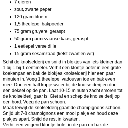
7 eieren
zout, zwarte peper
120 gram bloem
1,5 theelepel bakpoeder
75 gram gruyere, geraspt
50 gram parmezaanse kaas, geraspt
1 eetlepel verse dille
15 gram sesamzaad (liefst zwart en wit)
Schil de knolselderij en snijd in blokjes van iets kleiner dan
1 bij 1 bij 1 centimeter. Verhit een klontje boter in een grote
koekenpan en bak de blokjes knolselderij hier een paar
minuten in. Voeg 1 theelepel vadouvan toe en bak even
mee. Doe een half kopje water bij de knolselderij en doe
een deksel op de pan. Laat 10-15 minuten zacht smoren tot
de knolselderij gaar is. Giet af en schep de knolselderij op
een bord. Veeg de pan schoon.
Maak terwijl de knolselderij gaart de champignons schoon.
Snijd uit 7-8 champignons een mooi plakje en houd deze
plakjes apart. Snijd de rest in kwarten.
Verhit een volgend klontje boter in de pan en bak de