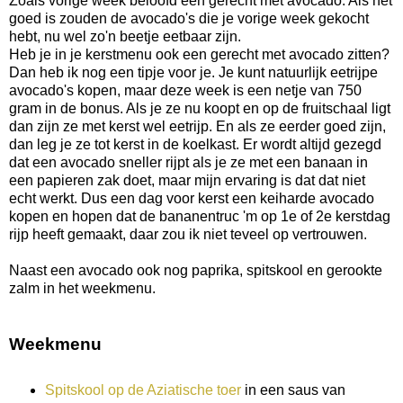
Zoals vorige week beloofd een gerecht met avocado. Als het
goed is zouden de avocado's die je vorige week gekocht
hebt, nu wel zo'n beetje eetbaar zijn.
Heb je in je kerstmenu ook een gerecht met avocado zitten?
Dan heb ik nog een tipje voor je. Je kunt natuurlijk eetrijpe
avocado's kopen, maar deze week is een netje van 750
gram in de bonus. Als je ze nu koopt en op de fruitschaal ligt
dan zijn ze met kerst wel eetrijp. En als ze eerder goed zijn,
dan leg je ze tot kerst in de koelkast. Er wordt altijd gezegd
dat een avocado sneller rijpt als je ze met een banaan in
een papieren zak doet, maar mijn ervaring is dat dat niet
echt werkt. Dus een dag voor kerst een keiharde avocado
kopen en hopen dat de bananentruc 'm op 1e of 2e kerstdag
rijp heeft gemaakt, daar zou ik niet teveel op vertrouwen.
Naast een avocado ook nog paprika, spitskool en gerookte
zalm in het weekmenu.
Weekmenu
Spitskool op de Aziatische toer
in een saus van