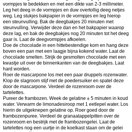
vormpjes te bedekken en met een dikte van 2-3 millimeter.
Leg het deeg in de vormpjes en duw overtollig deeg netjes
weg. Leg stukjes bakpapier in de vormpjes en leg hierop
een steunvulling. Bak de deegbakjes 20 minuten met
steunvulling. Verwijder deze dan en het bakpapier waarop
deze lag, en bak de deegbakjes nog 20 minuten tot het deeg
gaar is. Laat de deegvormpjes afkoelen.
Doe de chocolade in een hittebestendige kom en hang deze
boven een pan met een laagje bijna kokend water. Laat de
chocolade smelten. Strijk de gesmolten chocolade met een
kwastje uit over de binnenkanten van de deegbakjes. Laat
hard worden.
Roer de mascarpone los met een paar druppels rozenwater.
Klop de slagroom stijf met de poedersuiker en spatel deze
door de mascarpone. Verdeel de rozenroom over de
tartelettes.
Pureer de frambozen. Week de gelatine ± 5 minuten in koud
water. Verwarm de limonadesiroop met 1 eetlepel water. Los
hierin de uitgeknepen gelatine op. Roer goed door de
frambozenpuree. Verdeel de granaatappelpitten over de
rozenroom en bestrijk met de frambozengelei. Laat de
tartelettes nog een uurtje in de koelkast staan om de gelei