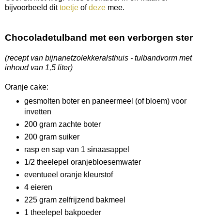
bijvoorbeeld dit
toetje
of
deze
mee.
Chocoladetulband met een verborgen ster
(recept van bijnanetzolekkeralsthuis - tulbandvorm met
inhoud van 1,5 liter)
Oranje cake:
ge
smolten boter en paneermeel (of bloem) voor
invetten
200 gram zachte boter
200 gram suiker
rasp en sap van 1 sinaasappel
1/2 theelepel oranjebloesemwater
eventueel oranje kleurstof
4 eieren
225 gram zelfrijzend bakmeel
1 theelepel bakpoeder