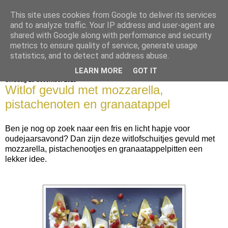
This site uses cookies from Google to deliver its services
bijna net zo lekker als thuis
and to analyze traffic. Your IP address and user-agent are
shared with Google along with performance and security
metrics to ensure quality of service, generate usage
statistics, and to detect and address abuse.
▼
LEARN MORE
GOT IT
dinsdag 29 december 2015
Witlof gevuld met mozzarella,
pistachenoten en granaatappel
Ben je nog op zoek naar een fris en licht hapje voor
oudejaarsavond? Dan zijn deze witlofschuitjes gevuld met
mozzarella, pistachenootjes en granaatappelpitten een
lekker idee.