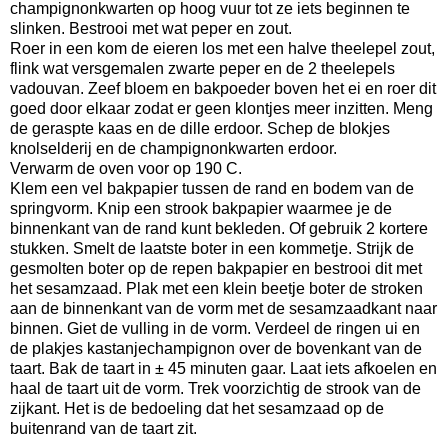
champignonkwarten op hoog vuur tot ze iets beginnen te
slinken. Bestrooi met wat peper en zout.
Roer in een kom de eieren los met een halve theelepel zout,
flink wat versgemalen zwarte peper en de 2 theelepels
vadouvan. Zeef bloem en bakpoeder boven het ei en roer dit
goed door elkaar zodat er geen klontjes meer inzitten. Meng
de geraspte kaas en de dille erdoor. Schep de blokjes
knolselderij en de champignonkwarten erdoor.
Verwarm de oven voor op 190 C.
Klem een vel bakpapier tussen de rand en bodem van de
springvorm. Knip een strook bakpapier waarmee je de
binnenkant van de rand kunt bekleden. Of gebruik 2 kortere
stukken. Smelt de laatste boter in een kommetje. Strijk de
gesmolten boter op de repen bakpapier en bestrooi dit met
het sesamzaad. Plak met een klein beetje boter de stroken
aan de binnenkant van de vorm met de sesamzaadkant naar
binnen. Giet de vulling in de vorm. Verdeel de ringen ui en
de plakjes kastanjechampignon over de bovenkant van de
taart. Bak de taart in ± 45 minuten gaar. Laat iets afkoelen en
haal de taart uit de vorm. Trek voorzichtig de strook van de
zijkant. Het is de bedoeling dat het sesamzaad op de
buitenrand van de taart zit.