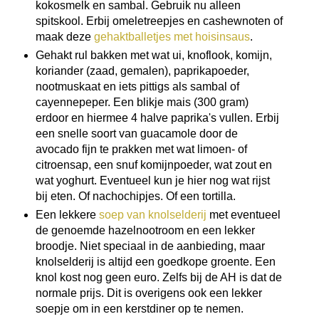
kokosmelk en sambal. Gebruik nu alleen
spitskool. Erbij omeletreepjes en cashewnoten of
maak deze
gehaktballetjes met hoisinsaus
.
Gehakt rul bakken met wat ui, knoflook, komijn,
koriander (zaad, gemalen), paprikapoeder,
nootmuskaat en iets pittigs als sambal of
cayennepeper. Een blikje mais (300 gram)
erdoor en hiermee 4 halve paprika's vullen. Erbij
een snelle soort van guacamole door de
avocado fijn te prakken met wat limoen- of
citroensap, een snuf komijnpoeder, wat zout en
wat yoghurt. Eventueel kun je hier nog wat rijst
bij eten. Of nachochipjes. Of een tortilla.
Een lekkere
soep van knolselderij
met eventueel
de genoemde hazelnootroom en een lekker
broodje. Niet speciaal in de aanbieding, maar
knolselderij is altijd een goedkope groente. Een
knol kost nog geen euro. Zelfs bij de AH is dat de
normale prijs. Dit is overigens ook een lekker
soepje om in een kerstdiner op te nemen.