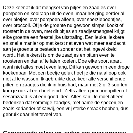
Deze keer at ik dit mengsel van pitjes en zaadjes over
pompoen en koolraap uit de oven, maar het ging eerder al
over bietjes, over pompoen alleen, over sperzieboontjes,
over broccoli. Of je de groente nu gewoon simpel kookt of
roostert in de oven, met dit pitjes en zaadjesmengsel krijgt
elke groente een feestelijke uitstraling. Een leuke, lekkere
en snelle manier op met kerst net even wat meer aandacht
aan je groente te besteden zonder dat het ingewikkeld
wordt. Het lekkerst is om de zaadjes en pitten even te
roosteren en dan af te laten koelen. Doe elke soort apart,
want niet alles moet even lang. Dit kan gewoon in een droge
koekenpan. Met een beetje geluk hoef je die na afloop ook
niet af te wassen. Ik gebruikte deze keer alle verschillende
pitten en zaadjes die ik in huis had, maar met 2 of 3 soorten
kom je ook al een heel eind. Zelfs alleen pompoenpitten of
sesamzaad is al een goed idee. Alles kan. Je moet alleen
bedenken dat sommige zaadjes, met name de specerijen
zoals koriander of karwij, een vrij sterke smaak hebben, dus
gebruik daar niet teveel van.
Geroosterde pitjes en zaden om over groente