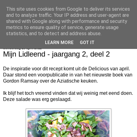
This site uses cookies from Google to deliver its services
bijna net zo lekker als thuis
and to analyze traffic. Your IP address and user-agent are
shared with Google along with performance and security
metrics to ensure quality of service, generate usage
statistics, and to detect and address abuse.
▼
LEARN MORE
GOT IT
donderdag 26 april 2012
Mijn Lidleend - jaargang 2, deel 2
De inspiratie voor dit recept komt uit de Delicious van april.
Daar stond een voorpublicatie in van het nieuwste boek van
Gordon Ramsay over de Aziatische keuken.
Ik blijf het toch vreemd vinden dat wij weinig met eend doen.
Deze salade was erg geslaagd.