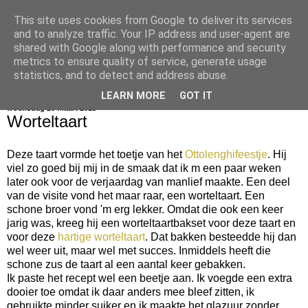
This site uses cookies from Google to deliver its services
bijna net zo lekker als thuis
and to analyze traffic. Your IP address and user-agent are
shared with Google along with performance and security
metrics to ensure quality of service, generate usage
statistics, and to detect and address abuse.
▼
LEARN MORE
GOT IT
woensdag 20 maart 2013
Worteltaart
Deze taart vormde het toetje van het
Ottolenghifeestje
. Hij
viel zo goed bij mij in de smaak dat ik m een paar weken
later ook voor de verjaardag van manlief maakte. Een deel
van de visite vond het maar raar, een worteltaart. Een
schone broer vond 'm erg lekker. Omdat die ook een keer
jarig was, kreeg hij een worteltaartbakset voor deze taart en
voor deze
hartige worteltaart
. Dat bakken besteedde hij dan
wel weer uit, maar wel met succes. Inmiddels heeft die
schone zus de taart al een aantal keer gebakken.
Ik paste het recept wel een beetje aan. Ik voegde een extra
dooier toe omdat ik daar anders mee bleef zitten, ik
gebruikte minder suiker en ik maakte het glazuur zonder