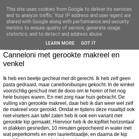
This site uses cookies from Google to deliver its services
bijna net zo lekker als thuis
and to analyze traffic. Your IP address and user-agent are
shared with Google along with performance and security
metrics to ensure quality of service, generate usage
statistics, and to detect and address abuse.
▼
LEARN MORE
GOT IT
donderdag 27 januari 2011
Canneloni met gerookte makreel en
venkel
Ik heb een beetje gecheat met dit gerecht. Ik heb zelf geen
pasta gedraaid, maar canellonibuisjes gekocht. In de winkel
voorzichtig geschud met de doos om te horen of het nog
hele buisjes waren. En met zorg naar huis gebracht. De
vulling van gerookte makreel, daar heb ik dan weer wel zelf
de makreel voor gerookt. Omdat er tijdens deze maaltijd ook
niet-viseters aan tafel zaten heb ik ook een variant met
gerookte kip gemaakt. Hiervoor heb ik de kipfilet horizontaal
in plakken gesneden, 10 minuten gepocheerd in water met
wat peperkorrels en een laurierblaadje, en daarna de kip