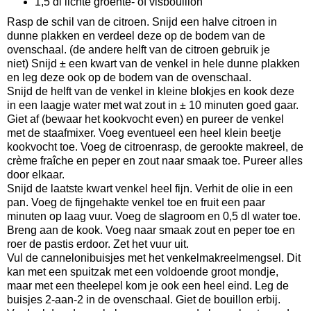
1,5 dl lichte groente- of visbouillon
Rasp de schil van de citroen. Snijd een halve citroen in
dunne plakken en verdeel deze op de bodem van de
ovenschaal. (de andere helft van de citroen gebruik je
niet) Snijd ± een kwart van de venkel in hele dunne plakken
en leg deze ook op de bodem van de ovenschaal.
Snijd de helft van de venkel in kleine blokjes en kook deze
in een laagje water met wat zout in ± 10 minuten goed gaar.
Giet af (bewaar het kookvocht even) en pureer de venkel
met de staafmixer. Voeg eventueel een heel klein beetje
kookvocht toe. Voeg de citroenrasp, de gerookte makreel, de
crème fraîche en peper en zout naar smaak toe. Pureer alles
door elkaar.
Snijd de laatste kwart venkel heel fijn. Verhit de olie in een
pan. Voeg de fijngehakte venkel toe en fruit een paar
minuten op laag vuur. Voeg de slagroom en 0,5 dl water toe.
Breng aan de kook. Voeg naar smaak zout en peper toe en
roer de pastis erdoor. Zet het vuur uit.
Vul de cannelonibuisjes met het venkelmakreelmengsel. Dit
kan met een spuitzak met een voldoende groot mondje,
maar met een theelepel kom je ook een heel eind. Leg de
buisjes 2-aan-2 in de ovenschaal. Giet de bouillon erbij.