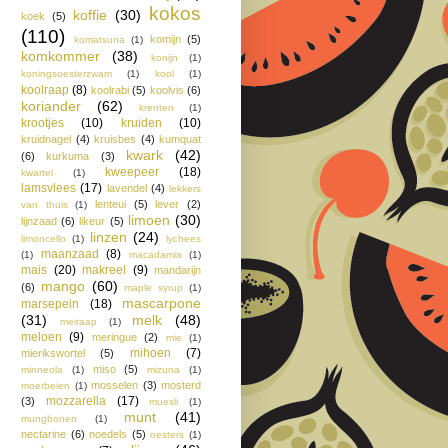
kokos
koffie
(30)
koek
(5)
(110)
komijn
(5)
komatsuna
(1)
komkommer
(38)
konijn
(1)
koningsoesterzwam
(1)
kool
(1)
koolraap
(8)
koolrabi
(5)
koolvis
(6)
koriander
(62)
krenten
(1)
krootjes
(10)
kruiden
(10)
kruidnagel
(4)
kruisbes
(4)
kumquat
kwark
(42)
(6)
kurkuma
(3)
kweepeer
(18)
kwartel
(1)
lamsvlees
(17)
lavendel
(4)
lekkers
lenteui
(5)
lever
(2)
van thuis
(1)
limoen
(30)
lijnzaad
(6)
likeur
(5)
linzen
(24)
limoncello
(1)
lychees
maanzaad
(8)
(1)
macadamia
(1)
mais
(20)
makreel
(9)
mandarijn
mango
(60)
(6)
maple syrup
(1)
mascarpone
marsepein
(18)
(31)
melk
(48)
meiraap
(1)
meloen
(9)
meringue
(2)
mie
(1)
mihoen
(7)
mierikswortel
(5)
miso
(5)
minneola
(1)
mizuna
(1)
mosselen
(3)
mosterd
moerbeien
(1)
mozzarella
(17)
(3)
muesli
(1)
munt
(41)
mungbonen
(1)
nectarine
(6)
noedels
(5)
oesters
(1)