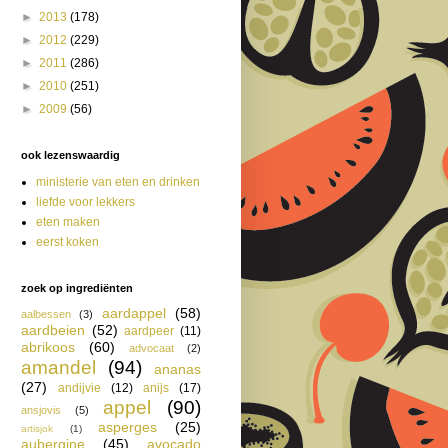
►
2013
(178)
►
2012
(229)
►
2011
(286)
►
2010
(251)
►
2009
(56)
ook lezenswaardig
ministerie van eten en drinken
liefde voor lekkers
eten maken
eerst koken
zoek op ingrediënten
aardappel
(58)
aalbessen
(3)
aardbeien
(52)
aardpeer
(11)
abrikoos
(60)
advocaat
(2)
amandel
(94)
ananas
(27)
andijvie
(12)
anijs
(17)
appel
(90)
ansjovis
(5)
asperges
(25)
artisjok
(1)
aubergine
(45)
avocado