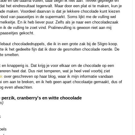
ade en die daarna vullen, daar begin ik niet aan. Teveel gepriegel en
t het eindresultaat tegenvalt. Maar door een plat ei te maken, kun je
lade maken. Voordeel daarvan is dat je lekkere chocolade kunt kiezen
anbod van paaseitjes in de supermarkt. Soms lijkt me de vulling wel
melkeitje. En ik heb liever puur. Zelfs als je naar een chocoladezaak
n ik de vulling te zoet vind. Pralinevulling is gewoon niet aan mij
 paaseitjes gekocht.
lebaut chocoladedruppels, die ik in een grote zak bij de Sligro koop.
e ik het gedeelte fijn dat ik door de gesmolten chocolade roerde. De
 te smelten.
t en knapperig is. Dat krijg je voor elkaar om de chocolade op een
eren heet dat. Dus niet temperen, wat je heel veel voorbij ziet
uk
over geschreven op haar blog, waar ik mijn informatie vandaan
oi om aan te breken, en ik heb geen apart chocolaatje gemaakt, dus of
 nog even afwachten.
perzik, cranberry's en witte chocolade
s)
k
pels