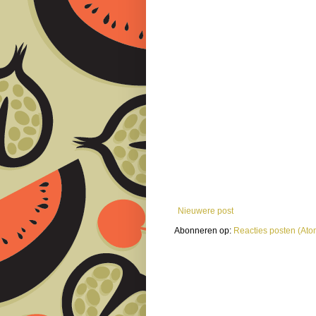
Nieuwere post
Abonneren op:
Reacties posten (Ato