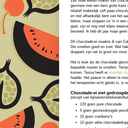
Zelf holle eieren maken van chocol
gesmeer met een best grote kans da
relatief makkelijk zelf paas-choco
en niet afhankelijk bent van het a
lekker, maar stoppen ze 'm in een 
gaat, zijn er nog veel eitjes waarva
besteed. Ik heb dit jaar maar geen
Dit chocolade-ei maakte ik van Cal
Die smelten goed en snel. Wel hakt
druppels zijn net te groot om mooi
Het is leuk als de chocolade glans
bepaalde manier te smelten. Temper
komen. Tessa heeft er
duidelijk st
haalde. Het paasei is alleen te mo
het tempereren echt gelukt is, is
Chocolade-ei met gedroogde 
(recept van bijnanetzolekkeralsthui
120 gram pure chocolade
5 gram gevriesdroogde perzi
15 gram cranberry's
15 gram witte chocoladedrup