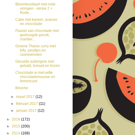
Bloemkooltaart met rode
uiringen - versie 2 +
Rode...
Cake met kaneel, ananas
en chocolade
Paasei van chocolade met
gedroogde perzik,
cranber...
Groene Thaise curry met
tofu, peultjes en
cashewnoten
Gevulde aubergine met
gehakt, tomaat en linzen
Chocolade ei met witte
chocolademousse en
lemoncurd
Brioche
►
maart 2017
(12)
►
februari 2017
(11)
►
januari 2017
(12)
►
2016
(172)
►
2015
(200)
►
2014
(168)