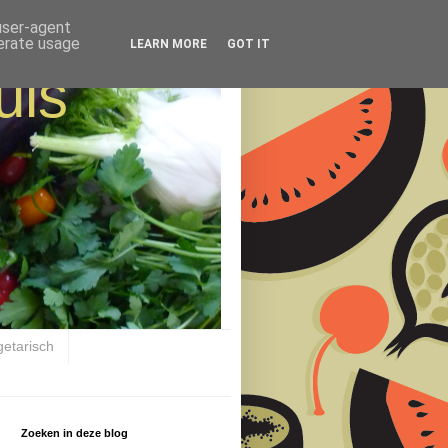
 user-agent
nerate usage
LEARN MORE
GOT IT
uis
getarisch
Zoeken in deze blog