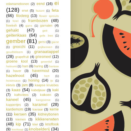
ei
eend
(16)
edamamebonen
(2)
(128)
feta
erwt
(5)
fazant
(1)
(66)
filodeeg
(13)
flower sprouts
frambozen
(48)
(1)
forel
(1)
freekeh
(4)
garnalen
(4)
gans
(1)
gehakt
(47)
geit
(1)
geitenkaas
(64)
gele biet
(1)
gember
(81)
gerst
(3)
gierst
gnocchi
(11)
(1)
gojibessen
(1)
granaatappel
goudsbloem
(1)
(28)
griesmeel
(12)
grapefruit
(4)
groene kool
(13)
groenlof
(1)
ham
(6)
haring
(2)
haloumi
(1)
harissa
havermout
(20)
haver
(3)
(1)
hazelnoot
(45)
hert
(1)
honing
(14)
hoisinsaus
(1)
ijs
(1)
jam
(8)
inktvis
(3)
kaapse kruisbes
kaas
(54)
kaki
(3)
kabeljauw
(3)
(7)
kalfsvlees
(2)
kalkoen
(2)
kaneel
(45)
kangoeroe
(1)
karamel
(28)
kappertjes
(2)
kardemom
(19)
kerrie
kaviaar
(3)
kersen
(35)
(11)
kidneybonen
kikkererwten
(13)
kiemen
(3)
(48)
kip
(71)
knoflook
kiwi
(2)
knolselderij
(34)
(9)
knolraap
(1)