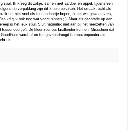
ig spul. Ik kreeg dit zakje, samen met aardbei en appel, tijdens een
volgens de verpakking zijn dit 2 hele perziken. Het smaakt echt als
ou ik het niet snel als tussendoortje kopen, ik eet wel gewoon vers,
Dan krijg ik ook nog wat vocht binnen ;.). Maar als decoratie op een
reep is het leuk spul. Sluit natuurlijk niet aan bij het neerzetten van
nd tussendoortje". De kleur zou iets knallender kunnen. Misschien dat
C-GoodFood wordt af en toe gevriesdroogd frambozenpoeder als
cht uit.