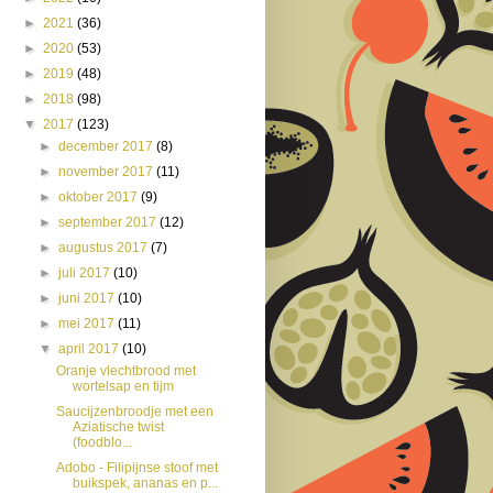
►
2021
(36)
►
2020
(53)
►
2019
(48)
►
2018
(98)
▼
2017
(123)
►
december 2017
(8)
►
november 2017
(11)
►
oktober 2017
(9)
►
september 2017
(12)
►
augustus 2017
(7)
►
juli 2017
(10)
►
juni 2017
(10)
►
mei 2017
(11)
▼
april 2017
(10)
Oranje vlechtbrood met
wortelsap en tijm
Saucijzenbroodje met een
Aziatische twist
(foodblo...
Adobo - Filipijnse stoof met
buikspek, ananas en p...