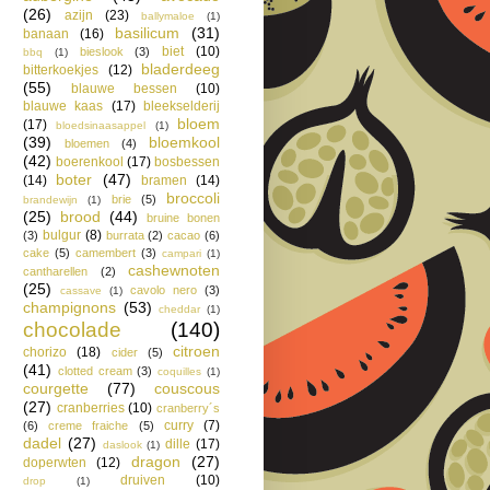
(26)
azijn
(23)
ballymaloe
(1)
basilicum
(31)
banaan
(16)
biet
(10)
bieslook
(3)
bbq
(1)
bladerdeeg
bitterkoekjes
(12)
(55)
blauwe bessen
(10)
blauwe kaas
(17)
bleekselderij
bloem
(17)
bloedsinaasappel
(1)
(39)
bloemkool
bloemen
(4)
(42)
boerenkool
(17)
bosbessen
boter
(47)
(14)
bramen
(14)
broccoli
brie
(5)
brandewijn
(1)
(25)
brood
(44)
bruine bonen
bulgur
(8)
(3)
burrata
(2)
cacao
(6)
cake
(5)
camembert
(3)
campari
(1)
cashewnoten
cantharellen
(2)
(25)
cavolo nero
(3)
cassave
(1)
champignons
(53)
cheddar
(1)
chocolade
(140)
citroen
chorizo
(18)
cider
(5)
(41)
clotted cream
(3)
coquilles
(1)
courgette
(77)
couscous
(27)
cranberries
(10)
cranberry´s
curry
(7)
(6)
creme fraiche
(5)
dadel
(27)
dille
(17)
daslook
(1)
dragon
(27)
doperwten
(12)
druiven
(10)
drop
(1)