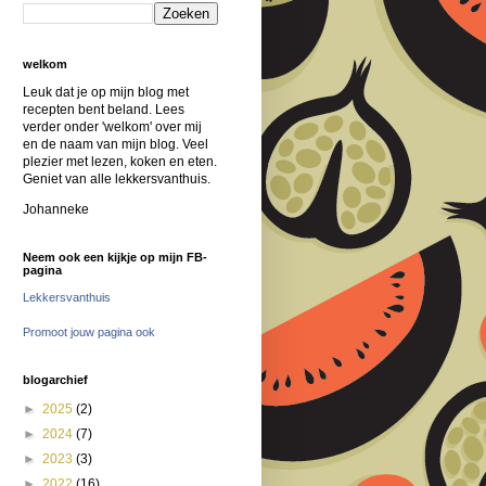
welkom
Leuk dat je op mijn blog met
recepten bent beland. Lees
verder onder 'welkom' over mij
en de naam van mijn blog. Veel
plezier met lezen, koken en eten.
Geniet van alle lekkersvanthuis.
Johanneke
Neem ook een kijkje op mijn FB-
pagina
Lekkersvanthuis
Promoot jouw pagina ook
blogarchief
►
2025
(2)
►
2024
(7)
►
2023
(3)
►
2022
(16)