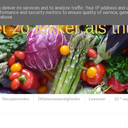
deliver its services and to analyze traffic. Your IP address and
formance and security metrics to ensure quality of service, ge
 abuse.
t zo lekker als th
Receptenindex
(W)etenswaardigheden
Leesvoer
10 * ve