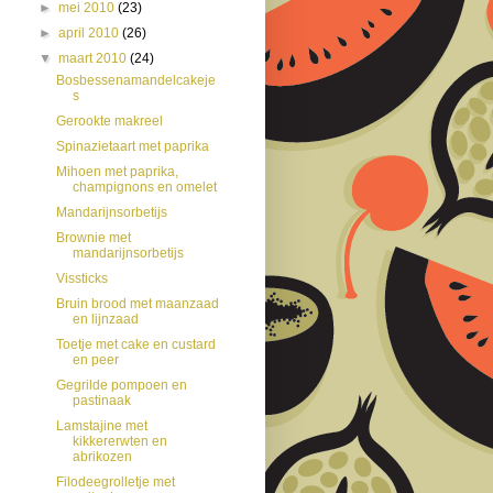
►
mei 2010
(23)
►
april 2010
(26)
▼
maart 2010
(24)
Bosbessenamandelcakeje
s
Gerookte makreel
Spinazietaart met paprika
Mihoen met paprika,
champignons en omelet
Mandarijnsorbetijs
Brownie met
mandarijnsorbetijs
Vissticks
Bruin brood met maanzaad
en lijnzaad
Toetje met cake en custard
en peer
Gegrilde pompoen en
pastinaak
Lamstajine met
kikkererwten en
abrikozen
Filodeegrolletje met