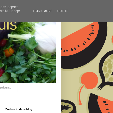
 user-agent
nerate usage
LEARN MORE
GOT IT
uis
getarisch
Zoeken in deze blog