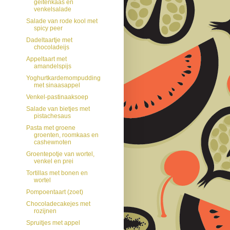
geitenkaas en
venkelsalade
Salade van rode kool met
spicy peer
Dadeltaartje met
chocoladeijs
Appeltaart met
amandelspijs
Yoghurtkardemompudding
met sinaasappel
Venkel-pastinaaksoep
Salade van bietjes met
pistachesaus
Pasta met groene
groenten, roomkaas en
cashewnoten
Groentepotje van wortel,
venkel en prei
Tortillas met bonen en
wortel
Pompoentaart (zoet)
Chocoladecakejes met
rozijnen
Spruitjes met appel