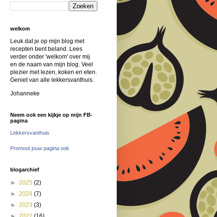
welkom
Leuk dat je op mijn blog met
recepten bent beland. Lees
verder onder 'welkom' over mij
en de naam van mijn blog. Veel
plezier met lezen, koken en eten.
Geniet van alle lekkersvanthuis.
Johanneke
Neem ook een kijkje op mijn FB-
pagina
Lekkersvanthuis
Promoot jouw pagina ook
blogarchief
►
2025
(2)
►
2024
(7)
►
2023
(3)
►
2022
(16)