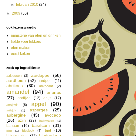
►
februari 2010
(24)
►
2009
(56)
ook lezenswaardig
ministerie van eten en drinken
liefde voor lekkers
eten maken
eerst koken
zoek op ingrediënten
aardappel
(58)
aalbessen
(3)
aardbeien
(52)
aardpeer
(11)
abrikoos
(60)
advocaat
(2)
amandel
(94)
ananas
(27)
andijvie
(12)
anijs
(17)
appel
(90)
ansjovis
(5)
asperges
(25)
artisjok
(1)
aubergine
(45)
avocado
(26)
azijn
(23)
ballymaloe
(1)
basilicum
(31)
banaan
(16)
biet
(10)
bieslook
(3)
bbq
(1)
bladerdeeg
bitterkoekjes
(12)