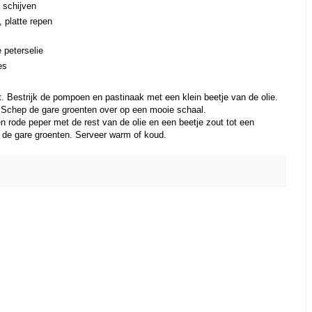
 schijven
 platte repen
e peterselie
es
et. Bestrijk de pompoen en pastinaak met een klein beetje van de olie.
r. Schep de gare groenten over op een mooie schaal.
n rode peper met de rest van de olie en een beetje zout tot een
r de gare groenten. Serveer warm of koud.