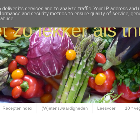
deliver its services and to analyze traffic. Your IP address and
formance and security metrics to ensure quality of service, ge
 abuse.
t zo lekker als th
Receptenindex
(W)etenswaardigheden
Leesvoer
10 * ve