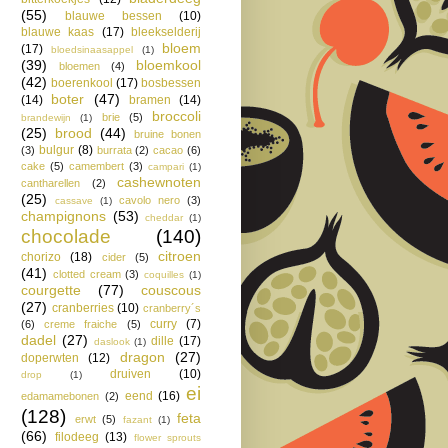
(55)
blauwe bessen
(10)
blauwe kaas
(17)
bleekselderij
bloem
(17)
bloedsinaasappel
(1)
(39)
bloemkool
bloemen
(4)
(42)
boerenkool
(17)
bosbessen
boter
(47)
(14)
bramen
(14)
broccoli
brie
(5)
brandewijn
(1)
(25)
brood
(44)
bruine bonen
bulgur
(8)
(3)
burrata
(2)
cacao
(6)
cake
(5)
camembert
(3)
campari
(1)
cashewnoten
cantharellen
(2)
(25)
cavolo nero
(3)
cassave
(1)
champignons
(53)
cheddar
(1)
chocolade
(140)
citroen
chorizo
(18)
cider
(5)
(41)
clotted cream
(3)
coquilles
(1)
courgette
(77)
couscous
(27)
cranberries
(10)
cranberry´s
curry
(7)
(6)
creme fraiche
(5)
dadel
(27)
dille
(17)
daslook
(1)
dragon
(27)
doperwten
(12)
druiven
(10)
drop
(1)
ei
eend
(16)
edamamebonen
(2)
(128)
feta
erwt
(5)
fazant
(1)
(66)
filodeeg
(13)
flower sprouts