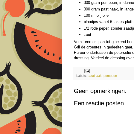
300 gram pompoen, in dunne
300 gram pastinaak, in lange,
100 ml olijfolie
blaadjes van 4-6 takjes platt
1/2 rode peper, zonder zaadj
zout
Verhit een grillpan tot gloeiend he
Gril de groentes in gedeelten gaa
Pureer ondertussen de peterselie e
dressing. Verdeel de dressing ove
Labels:
pastinaak
,
pompoen
Geen opmerkingen:
Een reactie posten