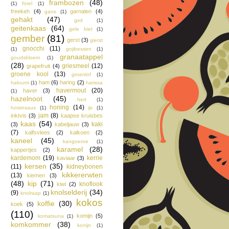
frambozen
(48)
(1)
forel
(1)
freekeh
(4)
garnalen
(4)
gans
(1)
gehakt
(47)
geit
(1)
geitenkaas
(64)
gele biet
(1)
gember
(81)
gerst
(3)
gierst
gnocchi
(11)
(1)
gojibessen
(1)
granaatappel
goudsbloem
(1)
(28)
griesmeel
(12)
grapefruit
(4)
groene kool
(13)
groenlof
(1)
ham
(6)
haring
(2)
haloumi
(1)
harissa
havermout
(20)
haver
(3)
(1)
hazelnoot
(45)
hert
(1)
honing
(14)
hoisinsaus
(1)
ijs
(1)
jam
(8)
inktvis
(3)
kaapse kruisbes
kaas
(54)
kaki
(3)
kabeljauw
(3)
(7)
kalfsvlees
(2)
kalkoen
(2)
kaneel
(45)
kangoeroe
(1)
karamel
(28)
kappertjes
(2)
kardemom
(19)
kerrie
kaviaar
(3)
kersen
(35)
(11)
kidneybonen
kikkererwten
(13)
kiemen
(3)
(48)
kip
(71)
knoflook
kiwi
(2)
knolselderij
(34)
(9)
knolraap
(1)
kokos
koffie
(30)
koek
(5)
(110)
komijn
(5)
komatsuna
(1)
komkommer
(38)
konijn
(1)