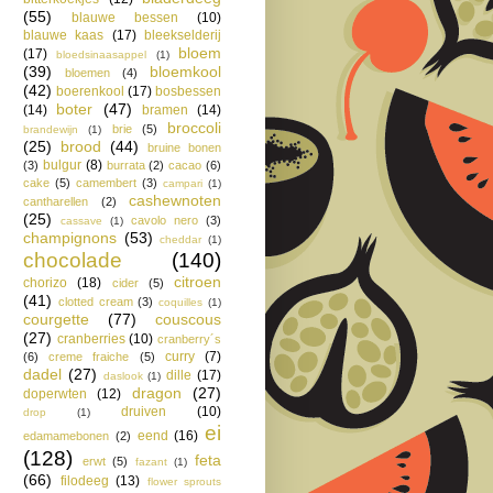
(55)
blauwe bessen
(10)
blauwe kaas
(17)
bleekselderij
bloem
(17)
bloedsinaasappel
(1)
(39)
bloemkool
bloemen
(4)
(42)
boerenkool
(17)
bosbessen
boter
(47)
(14)
bramen
(14)
broccoli
brie
(5)
brandewijn
(1)
(25)
brood
(44)
bruine bonen
bulgur
(8)
(3)
burrata
(2)
cacao
(6)
cake
(5)
camembert
(3)
campari
(1)
cashewnoten
cantharellen
(2)
(25)
cavolo nero
(3)
cassave
(1)
champignons
(53)
cheddar
(1)
chocolade
(140)
citroen
chorizo
(18)
cider
(5)
(41)
clotted cream
(3)
coquilles
(1)
courgette
(77)
couscous
(27)
cranberries
(10)
cranberry´s
curry
(7)
(6)
creme fraiche
(5)
dadel
(27)
dille
(17)
daslook
(1)
dragon
(27)
doperwten
(12)
druiven
(10)
drop
(1)
ei
eend
(16)
edamamebonen
(2)
(128)
feta
erwt
(5)
fazant
(1)
(66)
filodeeg
(13)
flower sprouts