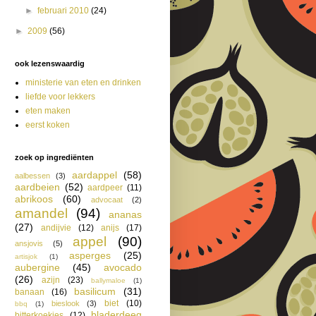
►
februari 2010
(24)
►
2009
(56)
ook lezenswaardig
ministerie van eten en drinken
liefde voor lekkers
eten maken
eerst koken
zoek op ingrediënten
aardappel
(58)
aalbessen
(3)
aardbeien
(52)
aardpeer
(11)
abrikoos
(60)
advocaat
(2)
amandel
(94)
ananas
(27)
andijvie
(12)
anijs
(17)
appel
(90)
ansjovis
(5)
asperges
(25)
artisjok
(1)
aubergine
(45)
avocado
(26)
azijn
(23)
ballymaloe
(1)
basilicum
(31)
banaan
(16)
biet
(10)
bieslook
(3)
bbq
(1)
bladerdeeg
bitterkoekjes
(12)