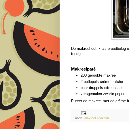
De makreel eet ik als broodbeleg 
toostje.
Makreelpaté
200 gerookte makreel
2 eetlepels crème fraîche
paar druppels citroensap
versgemalen zwarte peper
Pureer de makreel met de crème f
Labels:
makreel
,
rookpan