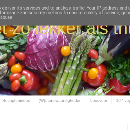
deliver its services and to analyze traffic. Your IP address and
formance and security metrics to ensure quality of service, ge
 abuse.
t zo lekker als th
Receptenindex
(W)etenswaardigheden
Leesvoer
10 * ve