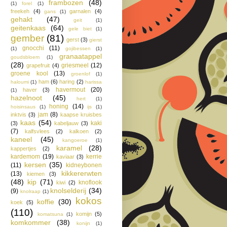
frambozen
(48)
(1)
forel
(1)
freekeh
(4)
garnalen
(4)
gans
(1)
gehakt
(47)
geit
(1)
geitenkaas
(64)
gele biet
(1)
gember
(81)
gerst
(3)
gierst
gnocchi
(11)
(1)
gojibessen
(1)
granaatappel
goudsbloem
(1)
(28)
griesmeel
(12)
grapefruit
(4)
groene kool
(13)
groenlof
(1)
ham
(6)
haring
(2)
haloumi
(1)
harissa
havermout
(20)
haver
(3)
(1)
hazelnoot
(45)
hert
(1)
honing
(14)
hoisinsaus
(1)
ijs
(1)
jam
(8)
inktvis
(3)
kaapse kruisbes
kaas
(54)
kaki
(3)
kabeljauw
(3)
(7)
kalfsvlees
(2)
kalkoen
(2)
kaneel
(45)
kangoeroe
(1)
karamel
(28)
kappertjes
(2)
kardemom
(19)
kerrie
kaviaar
(3)
kersen
(35)
(11)
kidneybonen
kikkererwten
(13)
kiemen
(3)
(48)
kip
(71)
knoflook
kiwi
(2)
knolselderij
(34)
(9)
knolraap
(1)
kokos
koffie
(30)
koek
(5)
(110)
komijn
(5)
komatsuna
(1)
komkommer
(38)
konijn
(1)