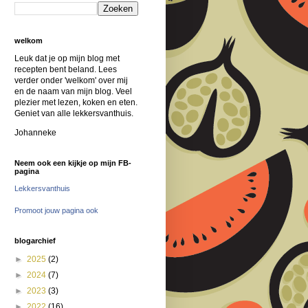
welkom
Leuk dat je op mijn blog met
recepten bent beland. Lees
verder onder 'welkom' over mij
en de naam van mijn blog. Veel
plezier met lezen, koken en eten.
Geniet van alle lekkersvanthuis.
Johanneke
Neem ook een kijkje op mijn FB-
pagina
Lekkersvanthuis
Promoot jouw pagina ook
blogarchief
►
2025
(2)
►
2024
(7)
►
2023
(3)
►
2022
(16)