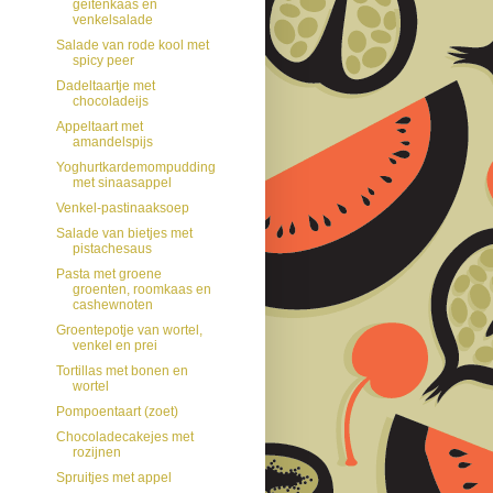
geitenkaas en
venkelsalade
Salade van rode kool met
spicy peer
Dadeltaartje met
chocoladeijs
Appeltaart met
amandelspijs
Yoghurtkardemompudding
met sinaasappel
Venkel-pastinaaksoep
Salade van bietjes met
pistachesaus
Pasta met groene
groenten, roomkaas en
cashewnoten
Groentepotje van wortel,
venkel en prei
Tortillas met bonen en
wortel
Pompoentaart (zoet)
Chocoladecakejes met
rozijnen
Spruitjes met appel