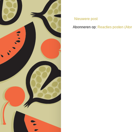
Nieuwere post
Abonneren op:
Reacties posten (Ato