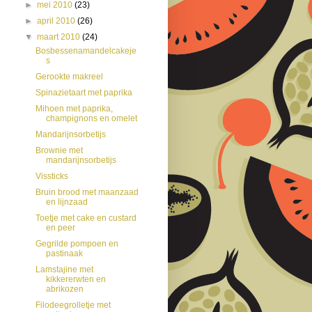
►
mei 2010
(23)
►
april 2010
(26)
▼
maart 2010
(24)
Bosbessenamandelcakeje
s
Gerookte makreel
Spinazietaart met paprika
Mihoen met paprika,
champignons en omelet
Mandarijnsorbetijs
Brownie met
mandarijnsorbetijs
Vissticks
Bruin brood met maanzaad
en lijnzaad
Toetje met cake en custard
en peer
Gegrilde pompoen en
pastinaak
Lamstajine met
kikkererwten en
abrikozen
Filodeegrolletje met