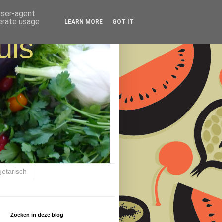
 user-agent
nerate usage
LEARN MORE
GOT IT
uis
getarisch
Zoeken in deze blog