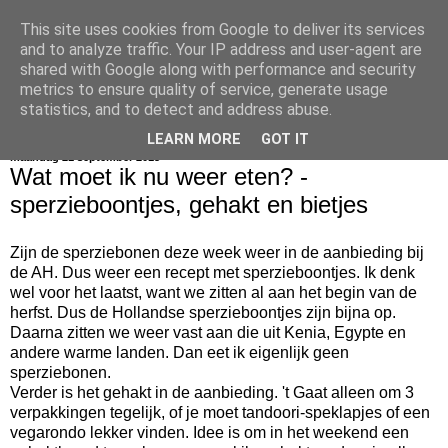
This site uses cookies from Google to deliver its services
bijna net zo lekker als thuis
and to analyze traffic. Your IP address and user-agent are
shared with Google along with performance and security
metrics to ensure quality of service, generate usage
statistics, and to detect and address abuse.
▼
LEARN MORE
GOT IT
maandag 21 september 2015
Wat moet ik nu weer eten? -
sperzieboontjes, gehakt en bietjes
Zijn de sperziebonen deze week weer in de aanbieding bij
de AH. Dus weer een recept met sperzieboontjes. Ik denk
wel voor het laatst, want we zitten al aan het begin van de
herfst. Dus de Hollandse sperzieboontjes zijn bijna op.
Daarna zitten we weer vast aan die uit Kenia, Egypte en
andere warme landen. Dan eet ik eigenlijk geen
sperziebonen.
Verder is het gehakt in de aanbieding. 't Gaat alleen om 3
verpakkingen tegelijk, of je moet tandoori-speklapjes of een
vegarondo lekker vinden. Idee is om in het weekend een