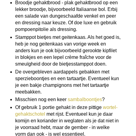
Broodje gehaktbrood - plak gehaktbrood op een
lekker broodje, bijvoorbeeld Italiaanse bol. Erbij
een salade van dungeschaafde venkel en peer
en dressing naar keuze. Of doe luxe en gebruik
pompoenpitolie als dressing.
Stamppot bietjes met geitenkaas. Als het goed is,
heb je nog geitenkaas van vorige week en
anders kun je ook bijvoorbeeld gerookte kipfilet
in blokjes en een lepel crème fraîche voor de
smeuïgheid door de bietjesstamppot doen.
De overgebleven aardappels gebakken met
sperzieboontjes en een tartaartje. Eventueel kun
je een bakje champignons met het tartaartje
meebakken.
Misschien nog een keer
sambalboontjes
?
Of gebruik 1 portie gehakt in deze pittige
wortel-
gehaktschotel
met rijst. Eventueel kun je daar
komijn en koriander in weglaten als je dat niet in
je voorraad hebt, maar de gember - in welke
vorm dan ook - is wel essentieel.