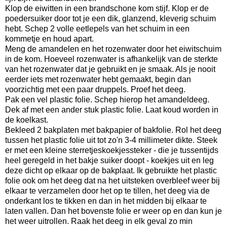
Klop de eiwitten in een brandschone kom stijf. Klop er de
poedersuiker door tot je een dik, glanzend, kleverig schuim
hebt. Schep 2 volle eetlepels van het schuim in een
kommetje en houd apart.
Meng de amandelen en het rozenwater door het eiwitschuim
in de kom. Hoeveel rozenwater is afhankelijk van de sterkte
van het rozenwater dat je gebruikt en je smaak. Als je nooit
eerder iets met rozenwater hebt gemaakt, begin dan
voorzichtig met een paar druppels. Proef het deeg.
Pak een vel plastic folie. Schep hierop het amandeldeeg.
Dek af met een ander stuk plastic folie. Laat koud worden in
de koelkast.
Bekleed 2 bakplaten met bakpapier of bakfolie. Rol het deeg
tussen het plastic folie uit tot zo'n 3-4 millimeter dikte. Steek
er met een kleine sterretjeskoekjessteker - die je tussentijds
heel geregeld in het bakje suiker doopt - koekjes uit en leg
deze dicht op elkaar op de bakplaat. Ik gebruikte het plastic
folie ook om het deeg dat na het uitsteken overbleef weer bij
elkaar te verzamelen door het op te tillen, het deeg via de
onderkant los te tikken en dan in het midden bij elkaar te
laten vallen. Dan het bovenste folie er weer op en dan kun je
het weer uitrollen. Raak het deeg in elk geval zo min