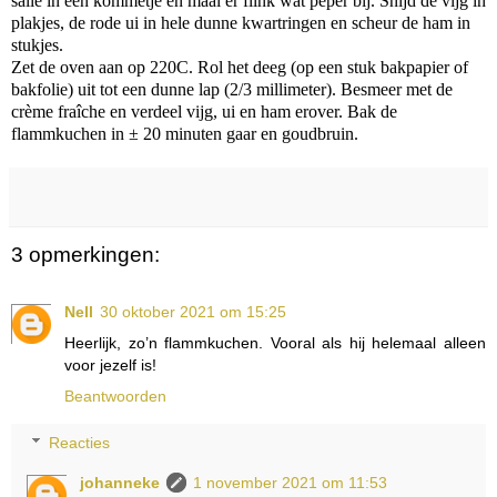
salie in een kommetje en maal er flink wat peper bij. Snijd de vijg in
plakjes, de rode ui in hele dunne kwartringen en scheur de ham in
stukjes.
Zet de oven aan op 220C. Rol het deeg (op een stuk bakpapier of
bakfolie) uit tot een dunne lap (2/3 millimeter). Besmeer met de
crème fraîche en verdeel vijg, ui en ham erover. Bak de
flammkuchen in ± 20 minuten gaar en goudbruin.
3 opmerkingen:
Nell
30 oktober 2021 om 15:25
Heerlijk, zo’n flammkuchen. Vooral als hij helemaal alleen
voor jezelf is!
Beantwoorden
Reacties
johanneke
1 november 2021 om 11:53