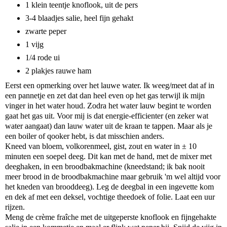
1 klein teentje knoflook, uit de pers
3-4 blaadjes salie, heel fijn gehakt
zwarte peper
1 vijg
1/4 rode ui
2 plakjes rauwe ham
Eerst een opmerking over het lauwe water. Ik weeg/meet dat af in
een pannetje en zet dat dan heel even op het gas terwijl ik mijn
vinger in het water houd. Zodra het water lauw begint te worden
gaat het gas uit. Voor mij is dat energie-efficienter (en zeker wat
water aangaat) dan lauw water uit de kraan te tappen. Maar als je
een boiler of qooker hebt, is dat misschien anders.
Kneed van bloem, volkorenmeel, gist, zout en water in ± 10
minuten een soepel deeg. Dit kan met de hand, met de mixer met
deeghaken, in een broodbakmachine (kneedstand; ik bak nooit
meer brood in de broodbakmachine maar gebruik 'm wel altijd voor
het kneden van brooddeeg). Leg de deegbal in een ingevette kom
en dek af met een deksel, vochtige theedoek of folie. Laat een uur
rijzen.
Meng de crème fraîche met de uitgeperste knoflook en fijngehakte