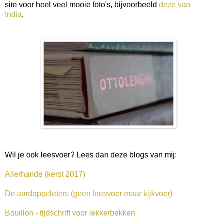
site voor heel veel mooie foto's, bijvoorbeeld
deze van
India
.
Wil je ook leesvoer? Lees dan deze blogs van mij:
Allerhande (kerst 2017)
De aardappeleters (geen leesvoer maar kijkvoer)
Bouillon - tijdschrift voor lekkerbekken