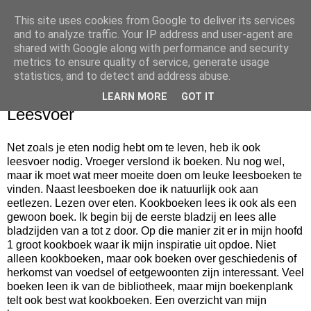
This site uses cookies from Google to deliver its services
bijna net zo lekker als thuis
and to analyze traffic. Your IP address and user-agent are
shared with Google along with performance and security
metrics to ensure quality of service, generate usage
statistics, and to detect and address abuse.
▼
LEARN MORE
GOT IT
Leesvoer
Net zoals je eten nodig hebt om te leven, heb ik ook
leesvoer nodig. Vroeger verslond ik boeken. Nu nog wel,
maar ik moet wat meer moeite doen om leuke leesboeken te
vinden. Naast leesboeken doe ik natuurlijk ook aan
eetlezen. Lezen over eten. Kookboeken lees ik ook als een
gewoon boek. Ik begin bij de eerste bladzij en lees alle
bladzijden van a tot z door. Op die manier zit er in mijn hoofd
1 groot kookboek waar ik mijn inspiratie uit opdoe. Niet
alleen kookboeken, maar ook boeken over geschiedenis of
herkomst van voedsel of eetgewoonten zijn interessant. Veel
boeken leen ik van de bibliotheek, maar mijn boekenplank
telt ook best wat kookboeken. Een overzicht van mijn