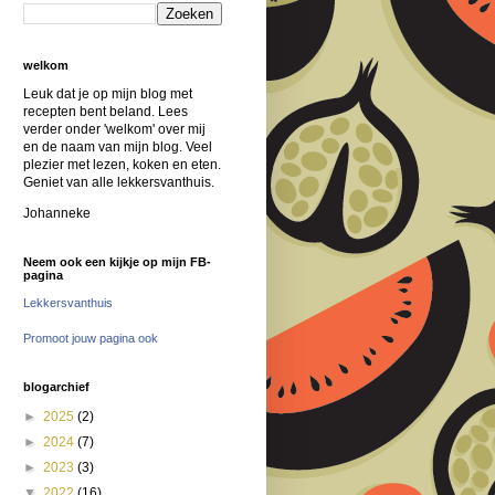
welkom
Leuk dat je op mijn blog met
recepten bent beland. Lees
verder onder 'welkom' over mij
en de naam van mijn blog. Veel
plezier met lezen, koken en eten.
Geniet van alle lekkersvanthuis.
Johanneke
Neem ook een kijkje op mijn FB-
pagina
Lekkersvanthuis
Promoot jouw pagina ook
blogarchief
►
2025
(2)
►
2024
(7)
►
2023
(3)
▼
2022
(16)