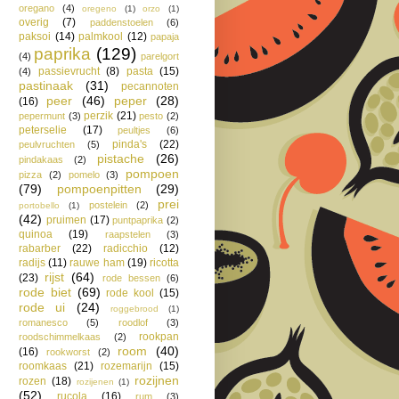
oregano
(4)
oregeno
(1)
orzo
(1)
overig
(7)
paddenstoelen
(6)
paksoi
(14)
palmkool
(12)
papaja
paprika
(129)
(4)
parelgort
passievrucht
(8)
pasta
(15)
(4)
pastinaak
(31)
pecannoten
peer
(46)
peper
(28)
(16)
perzik
(21)
pepermunt
(3)
pesto
(2)
peterselie
(17)
peultjes
(6)
pinda's
(22)
peulvruchten
(5)
pistache
(26)
pindakaas
(2)
pompoen
pizza
(2)
pomelo
(3)
(79)
pompoenpitten
(29)
prei
postelein
(2)
portobello
(1)
(42)
pruimen
(17)
puntpaprika
(2)
quinoa
(19)
raapstelen
(3)
rabarber
(22)
radicchio
(12)
radijs
(11)
rauwe ham
(19)
ricotta
rijst
(64)
(23)
rode bessen
(6)
rode biet
(69)
rode kool
(15)
rode ui
(24)
roggebrood
(1)
romanesco
(5)
roodlof
(3)
rookpan
roodschimmelkaas
(2)
room
(40)
(16)
rookworst
(2)
roomkaas
(21)
rozemarijn
(15)
rozijnen
rozen
(18)
rozijenen
(1)
(52)
rucola
(16)
rum
(3)