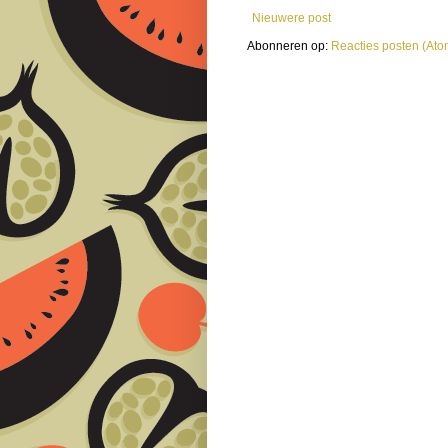
Nieuwere post
Abonneren op:
Reacties posten (Ato