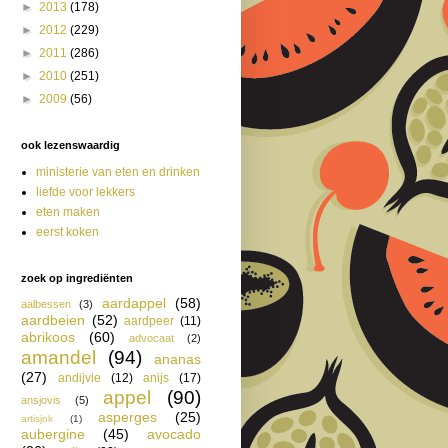
►
2013
(178)
►
2012
(229)
►
2011
(286)
►
2010
(251)
►
2009
(56)
ook lezenswaardig
ministerie van eten en drinken
liefde voor lekkers
eten maken
eerst koken
zoek op ingrediënten
aardappel
(58)
aalbessen
(3)
aardbeien
(52)
aardpeer
(11)
abrikoos
(60)
advocaat
(2)
amandel
(94)
ananas
(27)
andijvie
(12)
anijs
(17)
appel
(90)
ansjovis
(5)
asperges
(25)
artisjok
(1)
aubergine
(45)
avocado