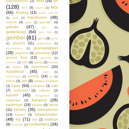
ei
eend
(16)
edamamebonen
(2)
(128)
feta
erwt
(5)
fazant
(1)
(66)
filodeeg
(13)
flower sprouts
frambozen
(48)
(1)
forel
(1)
freekeh
(4)
garnalen
(4)
gans
(1)
gehakt
(47)
geit
(1)
geitenkaas
(64)
gele biet
(1)
gember
(81)
gerst
(3)
gierst
gnocchi
(11)
(1)
gojibessen
(1)
granaatappel
goudsbloem
(1)
(28)
griesmeel
(12)
grapefruit
(4)
groene kool
(13)
groenlof
(1)
ham
(6)
haring
(2)
haloumi
(1)
harissa
havermout
(20)
haver
(3)
(1)
hazelnoot
(45)
hert
(1)
honing
(14)
hoisinsaus
(1)
ijs
(1)
jam
(8)
inktvis
(3)
kaapse kruisbes
kaas
(54)
kaki
(3)
kabeljauw
(3)
(7)
kalfsvlees
(2)
kalkoen
(2)
kaneel
(45)
kangoeroe
(1)
karamel
(28)
kappertjes
(2)
kardemom
(19)
kerrie
kaviaar
(3)
kersen
(35)
(11)
kidneybonen
kikkererwten
(13)
kiemen
(3)
(48)
kip
(71)
knoflook
kiwi
(2)
knolselderij
(34)
(9)
knolraap
(1)