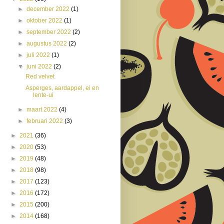
►
december 2022
(1)
►
oktober 2022
(1)
►
september 2022
(2)
►
augustus 2022
(2)
►
juli 2022
(1)
▼
juni 2022
(2)
Red velvet
Asperges, aardappel, ei en
lente-ui
►
maart 2022
(4)
►
februari 2022
(3)
►
2021
(36)
►
2020
(53)
►
2019
(48)
►
2018
(98)
►
2017
(123)
►
2016
(172)
►
2015
(200)
►
2014
(168)