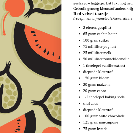
geslaagd-vlaggetje. Dat lukt nog net
Gebruik genoeg kleurstof anders krij
Red velvet taartje
(recept van bijnanetzolekkeralsthuis
2 eieren, gesplitst
65 gram zachte boter
100 gram suiker
75 milliliter yoghurt
25 milliliter melk
50 milliliter zonnebloemolie
1 theelepel vanille-extract
dieprode kleurstof
150 gram bloem
20 gram maizena
20 gram cacao
1/2 theelepel baking soda
snuf zout
dieprode kleurstof
100 gram witte chocolade
125 gram mascarpone
75 gram kwark