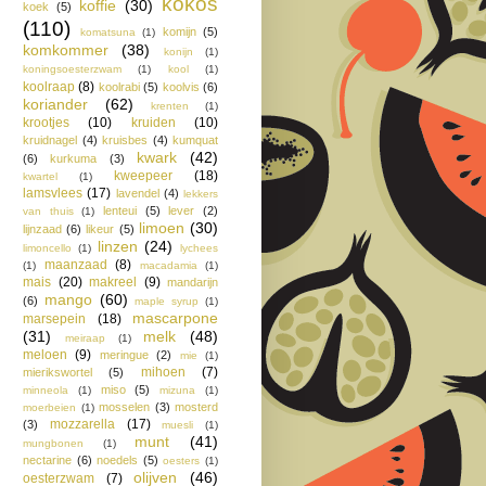
kokos
koffie
(30)
koek
(5)
(110)
komijn
(5)
komatsuna
(1)
komkommer
(38)
konijn
(1)
koningsoesterzwam
(1)
kool
(1)
koolraap
(8)
koolrabi
(5)
koolvis
(6)
koriander
(62)
krenten
(1)
krootjes
(10)
kruiden
(10)
kruidnagel
(4)
kruisbes
(4)
kumquat
kwark
(42)
(6)
kurkuma
(3)
kweepeer
(18)
kwartel
(1)
lamsvlees
(17)
lavendel
(4)
lekkers
lenteui
(5)
lever
(2)
van thuis
(1)
limoen
(30)
lijnzaad
(6)
likeur
(5)
linzen
(24)
limoncello
(1)
lychees
maanzaad
(8)
(1)
macadamia
(1)
mais
(20)
makreel
(9)
mandarijn
mango
(60)
(6)
maple syrup
(1)
mascarpone
marsepein
(18)
(31)
melk
(48)
meiraap
(1)
meloen
(9)
meringue
(2)
mie
(1)
mihoen
(7)
mierikswortel
(5)
miso
(5)
minneola
(1)
mizuna
(1)
mosselen
(3)
mosterd
moerbeien
(1)
mozzarella
(17)
(3)
muesli
(1)
munt
(41)
mungbonen
(1)
nectarine
(6)
noedels
(5)
oesters
(1)
olijven
(46)
oesterzwam
(7)