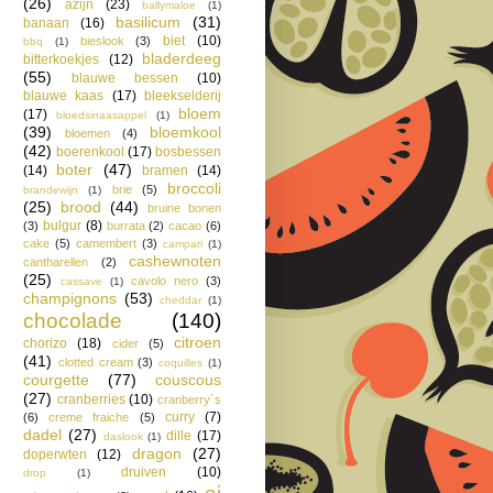
(26)
azijn
(23)
ballymaloe
(1)
basilicum
(31)
banaan
(16)
biet
(10)
bieslook
(3)
bbq
(1)
bladerdeeg
bitterkoekjes
(12)
(55)
blauwe bessen
(10)
blauwe kaas
(17)
bleekselderij
bloem
(17)
bloedsinaasappel
(1)
(39)
bloemkool
bloemen
(4)
(42)
boerenkool
(17)
bosbessen
boter
(47)
(14)
bramen
(14)
broccoli
brie
(5)
brandewijn
(1)
(25)
brood
(44)
bruine bonen
bulgur
(8)
(3)
burrata
(2)
cacao
(6)
cake
(5)
camembert
(3)
campari
(1)
cashewnoten
cantharellen
(2)
(25)
cavolo nero
(3)
cassave
(1)
champignons
(53)
cheddar
(1)
chocolade
(140)
citroen
chorizo
(18)
cider
(5)
(41)
clotted cream
(3)
coquilles
(1)
courgette
(77)
couscous
(27)
cranberries
(10)
cranberry´s
curry
(7)
(6)
creme fraiche
(5)
dadel
(27)
dille
(17)
daslook
(1)
dragon
(27)
doperwten
(12)
druiven
(10)
drop
(1)