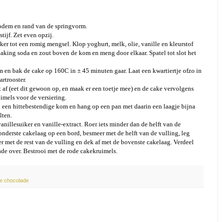
bodem en rand van de springvorm.
tijf. Zet even opzij.
ker tot een romig mengsel. Klop yoghurt, melk, olie, vanille en kleurstof
baking soda en zout boven de kom en meng door elkaar. Spatel tot slot het
m en bak de cake op 160C in ± 45 minuten gaar. Laat een kwartiertje ofzo in
rtrooster.
 af (eet dit gewoon op, en maak er een toetje mee) en de cake vervolgens
uimels voor de versiering.
n een hittebestendige kom en hang op een pan met daarin een laagje bijna
lten.
illesuiker en vanille-extract. Roer iets minder dan de helft van de
nderste cakelaag op een bord, besmeer met de helft van de vulling, leg
r met de rest van de vulling en dek af met de bovenste cakelaag. Verdeel
ade over. Bestrooi met de rode cakekruimels.
te chocolade