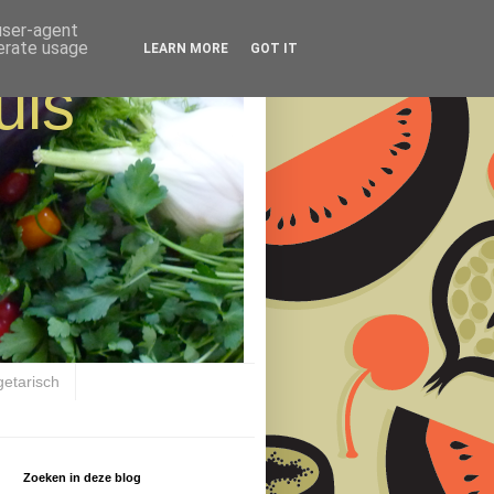
 user-agent
nerate usage
LEARN MORE
GOT IT
uis
getarisch
Zoeken in deze blog