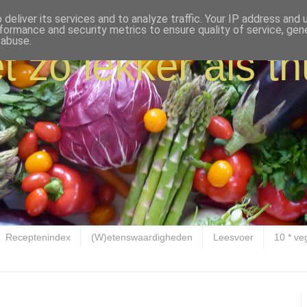
deliver its services and to analyze traffic. Your IP address and
formance and security metrics to ensure quality of service, ge
 abuse.
t zo lekker als th
Receptenindex
(W)etenswaardigheden
Leesvoer
10 * ve