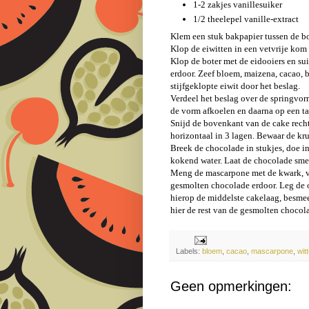
1-2 zakjes vanillesuiker
1/2 theelepel vanille-extract
Klem een stuk bakpapier tussen de 
Klop de eiwitten in een vetvrije kom s
Klop de boter met de eidooiers en sui
erdoor. Zeef bloem, maizena, cacao, 
stijfgeklopte eiwit door het beslag.
Verdeel het beslag over de springvor
de vorm afkoelen en daarna op een taa
Snijd de bovenkant van de cake recht
horizontaal in 3 lagen. Bewaar de kr
Breek de chocolade in stukjes, doe i
kokend water. Laat de chocolade sme
Meng de mascarpone met de kwark, van
gesmolten chocolade erdoor. Leg de o
hierop de middelste cakelaag, besmee
hier de rest van de gesmolten chocol
Labels:
bloem
,
cacao
,
mascarpone
,
wit
Geen opmerkingen: