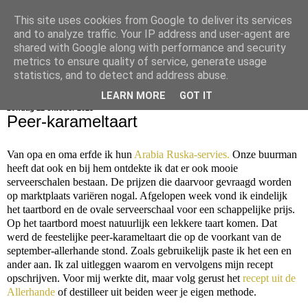
This site uses cookies from Google to deliver its services
bijna net zo lekker als thuis
and to analyze traffic. Your IP address and user-agent are
shared with Google along with performance and security
metrics to ensure quality of service, generate usage
statistics, and to detect and address abuse.
▼
LEARN MORE
GOT IT
zondag 22 oktober 2023
Peer-karameltaart
Van opa en oma erfde ik hun
Arabia Ruska-servies.
Onze buurman
heeft dat ook en bij hem ontdekte ik dat er ook mooie
serveerschalen bestaan. De prijzen die daarvoor gevraagd worden
op marktplaats variëren nogal. Afgelopen week vond ik eindelijk
het taartbord en de ovale serveerschaal voor een schappelijke prijs.
Op het taartbord moest natuurlijk een lekkere taart komen. Dat
werd de feestelijke peer-karameltaart die op de voorkant van de
september-allerhande stond. Zoals gebruikelijk paste ik het een en
ander aan. Ik zal uitleggen waarom en vervolgens mijn recept
opschrijven. Voor mij werkte dit, maar volg gerust het
recept uit de
Allerhande
of destilleer uit beiden weer je eigen methode.