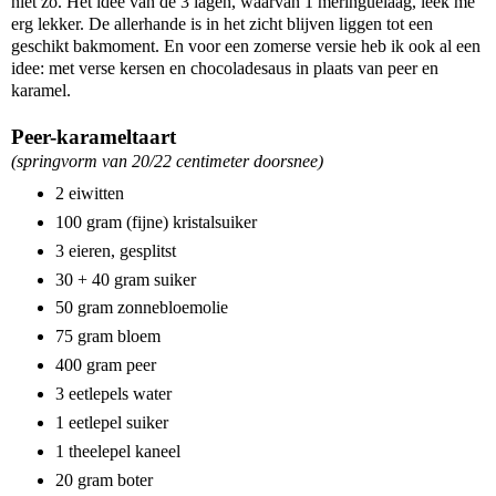
niet zo. Het idee van de 3 lagen, waarvan 1 meringuelaag, leek me
erg lekker. De allerhande is in het zicht blijven liggen tot een
geschikt bakmoment. En voor een zomerse versie heb ik ook al een
idee: met verse kersen en chocoladesaus in plaats van peer en
karamel.
Peer-karameltaart
(springvorm van 20/22 centimeter doorsnee)
2 eiwitten
100 gram (fijne) kristalsuiker
3 eieren, gesplitst
30 + 40 gram suiker
50 gram zonnebloemolie
75 gram bloem
400 gram peer
3 eetlepels water
1 eetlepel suiker
1 theelepel kaneel
20 gram boter