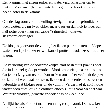
Een karamel met alleen suiker en water vind ik lastiger om te
maken. Voor mijn (hartige) tarte tatins gebruik ik ook altijd een
beetje boter in de karamel.
Om de slagroom voor de vulling steviger te maken gebruikte ik
geen clotted cream (wel lekker maar duur en dan heb je weer een
half potje over) maar een zakje "sahnesteif", oftewel
slagroomversteviger.
De blokjes peer voor de vulling liet ik een paar minuten in 3 lepels
water, een lepel suiker en wat kaneel pruttelen zodat ze wat zachter
waren.
De versiering van de oorspronkelijke taart bestaat uit plakjes peer
die in karamel gedoopt worden. Mooi om te zien, maar dat is iets
dat je niet lang van tevoren kan maken omdat het vocht uit de peer
de karamel weer laat oplossen. Ik sloeg dat onderdeel dus over en
gebruikte wat blokjes peer uit de vulling. Verder had ik nog mooie
taartchocolaatjes, dus die chrunch choco's liet ik voor wat het was.
Wat pure vlokken, geraspte chocolade is ook een idee.
Nu lijkt het alsof ik het maar een matig recept vond. Dat is zeker