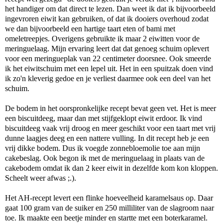
het handiger om dat direct te lezen. Dan weet ik dat ik bijvoorbeeld
ingevroren eiwit kan gebruiken, of dat ik dooiers overhoud zodat
we dan bijvoorbeeld een hartige taart eten of bami met
omeletreepjes. Overigens gebruikte ik maar 2 eiwitten voor de
meringuelaag. Mijn ervaring leert dat dat genoeg schuim oplevert
voor een meringueplak van 22 centimeter doorsnee. Ook smeerde
ik het eiwitschuim met een lepel uit. Het in een spuitzak doen vind
ik zo'n kleverig gedoe en je verliest daarmee ook een deel van het
schuim.
De bodem in het oorspronkelijke recept bevat geen vet. Het is meer
een biscuitdeeg, maar dan met stijfgeklopt eiwit erdoor. Ik vind
biscuitdeeg vaak vrij droog en meer geschikt voor een taart met vrij
dunne laagjes deeg en een nattere vulling. In dit recept heb je een
vrij dikke bodem. Dus ik voegde zonnebloemolie toe aan mijn
cakebeslag. Ook begon ik met de meringuelaag in plaats van de
cakebodem omdat ik dan 2 keer eiwit in dezelfde kom kon kloppen.
Scheelt weer afwas ;.).
Het AH-recept levert een flinke hoeveelheid karamelsaus op. Daar
gaat 100 gram van de suiker en 250 milliliter van de slagroom naar
toe. Ik maakte een beetje minder en startte met een boterkaramel.