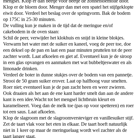
mengsel. Klop er dan beetje voor beetje de zonnebloemolie door.
Klop er de bloem door. Menger dan met een spatel het stijfgeklopte
eiwit door. Verdeel het beslag over de springvorm. Bak de bodem
op 175C in 25-30 minuten.
De vulling kun je maken in de tijd dat de meringue en/of
cakebodem in de oven staan:
Schil de peer, verwijder het klokhuis en snijd in kleine blokjes.
Verwarm het water met de suiker en kaneel, voeg de peer toe, doe
een deksel op de pan en laat een paar minuten pruttelen tot de peer
zachter wordt. Laat afkoelen en giet af. Eventueel kun je de siroop
in een glas opvangen en aanmaken met wat bubbeltjeswater en als
limonade drinken.
Verdeel de boter in dunne stukjes over de bodem van een pannetje.
Strooi de 50 gram suiker erover. Laat op halfhoog vuur smelten.
Roer niet; eventueel kun je de pan zacht heen en weer zwieren.
Ook draaien als het aan de ene kant harder smelt dan aan de andere
kant is een idee.Wacht tot het mengsel lichtbruin kleurt en
karameliseert. Voeg dan de melk toe (pas op voor spetteren) en roer
tot een saus. Laat afkoelen.
Klop de slagroom met de slagroomversteviger en vanillesuiker stijf.
Zet de taart vlak voor het eten in elkaar. De taart hoeft natuurlijk
niet in 1 keer op maar de meringuelaag wordt wel zachter als de
taart langer staat.