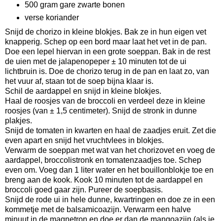
500 gram gare zwarte bonen
verse koriander
Snijd de chorizo in kleine blokjes. Bak ze in hun eigen vet
knapperig. Schep op een bord maar laat het vet in de pan.
Doe een lepel hiervan in een grote soeppan. Bak in de rest
de uien met de jalapenopeper ± 10 minuten tot de ui
lichtbruin is. Doe de chorizo terug in de pan en laat zo, van
het vuur af, staan tot de soep bijna klaar is.
Schil de aardappel en snijd in kleine blokjes.
Haal de roosjes van de broccoli en verdeel deze in kleine
roosjes (van ± 1,5 centimeter). Snijd de stronk in dunne
plakjes.
Snijd de tomaten in kwarten en haal de zaadjes eruit. Zet die
even apart en snijd het vruchtvlees in blokjes.
Verwarm de soeppan met wat van het chorizovet en voeg de
aardappel, broccolistronk en tomatenzaadjes toe. Schep
even om. Voeg dan 1 liter water en het bouillonblokje toe en
breng aan de kook. Kook 10 minuten tot de aardappel en
broccoli goed gaar zijn. Pureer de soepbasis.
Snijd de rode ui in hele dunne, kwartringen en doe ze in een
kommetje met de balsamicoazijn. Verwarm een halve
minuut in de magnetron en doe er dan de mangoazijn (als je