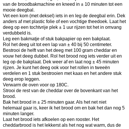
van de broodbakmachine en kneed in ± 10 minuten tot een
mooie deegbal.
Vet een kom (met deksel) iets in en leg de deegbal erin. Dek
anders af met plastic folie of een vochtige theedoek. Laat het
deeg op een tochtvrije plek ± 1 uur rijzen tot het in omvang
verdubbeld is.
Leg een bakmatje of stuk bakpapier op een bakplaat.
Rol het deeg uit tot een lap van ± 40 bij 50 centimeter.
Bestrooi de helft van het deeg met 100 gram cheddar en
vouw het deeg dubbel. Rol het brood nog iets verder uit en
leg op de bakplaat. Dek weer af en laat nog ± 45 minuten
rijzen. Je kunt het deeg ook voor het rollen in tweeën
verdelen en 1 stuk bestrooien met kaas en het andere stuk
deeg erop leggen.
Verwarm de oven voor op 180C.
Strooi de rest van de cheddar over de bovenkant van het
brood.
Bak het brood in ± 25 minuten gaar. Als het net niet
helemaal gaar is, keer ik het brood om en bak het dan nog 5
minuten langer.
Laat het brood iets afkoelen op een rooster. Het
cheddarbrood is het lekkerst als het nog wat warm, dus de