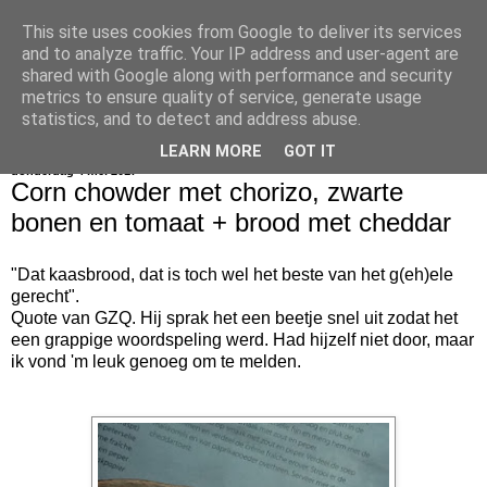
This site uses cookies from Google to deliver its services
bijna net zo lekker als thuis
and to analyze traffic. Your IP address and user-agent are
shared with Google along with performance and security
metrics to ensure quality of service, generate usage
statistics, and to detect and address abuse.
▼
LEARN MORE
GOT IT
donderdag 4 mei 2017
Corn chowder met chorizo, zwarte
bonen en tomaat + brood met cheddar
"Dat kaasbrood, dat is toch wel het beste van het g(eh)ele
gerecht".
Quote van GZQ. Hij sprak het een beetje snel uit zodat het
een grappige woordspeling werd. Had hijzelf niet door, maar
ik vond 'm leuk genoeg om te melden.