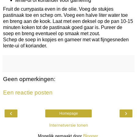
lente-ui of koriander voor garnering
Fruit de currypasta even in de olie. Voeg de stukjes
pastinaak toe en schep om. Voeg een halve liter water toe
en breng aan de kook. Laat met een deksel op de pan 10-15
minuten koken tot de pastinaak goed gaar is. Pureer de
soep en breng eventueel op smaak met zout.
Schep de soep in kopjes en garneer met wat fijngesneden
lente-ui of koriander.
Geen opmerkingen:
Een reactie posten
‹
›
Homepage
Internetversie tonen
Mogelijk gemaakt door
Blogger
.