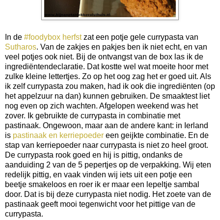
In de
#foodybox herfst
zat een potje gele currypasta van
Sutharos
. Van de zakjes en pakjes ben ik niet echt, en van
veel potjes ook niet. Bij de ontvangst van de box las ik de
ingrediëntendeclaratie. Dat kostte wel wat moeite hoor met
zulke kleine lettertjes. Zo op het oog zag het er goed uit. Als
ik zelf currypasta zou maken, had ik ook die ingrediënten (op
het appelzuur na dan) kunnen gebruiken. De smaaktest liet
nog even op zich wachten. Afgelopen weekend was het
zover. Ik gebruikte de currypasta in combinatie met
pastinaak. Ongewoon, maar aan de andere kant: in Ierland
is
pastinaak en kerriepoeder
een geijkte combinatie. En de
stap van kerriepoeder naar currypasta is niet zo heel groot.
De currypasta rook goed en hij is pittig, ondanks de
aanduiding 2 van de 5 pepertjes op de verpakking. Wij eten
redelijk pittig, en vaak vinden wij iets uit een potje een
beetje smakeloos en roer ik er maar een lepeltje sambal
door. Dat is bij deze currypasta niet nodig. Het zoete van de
pastinaak geeft mooi tegenwicht voor het pittige van de
currypasta.