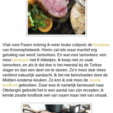
Vlak voor Pasen ontving ik weer leuke culipost: de
foodybox
van Kroonophetwerk. Hierin zat iets waar manlief erg
gelukkig van werd: lamsvlees. En wat voor lamsvlees: een
mooi
lamsrack
met 8 ribbetjes. Ik koop niet zo vaak
lamsvlees, en als ik dat doe is het meestal bij de Turkse
slager en dan een deel om te stoven. Zo'n mooi stuk vlees
verdient natuurlijk aandacht. Ik liet me beïnvloeden door de
Midden-oosterse keuken. Zo kon ik ook mooi de
zwarte
knoflook
gebruiken. Daar was ik namelijk benieuwd naar.
Ottolenghi gebruikt het in een aantal van zijn recepten; ik
kende zwarte knoflook wel van naam maar niet van smaak.