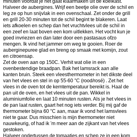
minuten voordat je het gaat klaarmaken uit de koelkast.
Halveer de aubergines. Wrijf een beetje olie over de schil en
leg ze op hun snijvlak in een ovenschaal. Zet onder de grill
en grill 20-30 minuten tot de schil begint te blakeren. Laat
iets afkoelen en schep dan het vruchtvlees uit de schil in
een zeef en laat boven een kom uitlekken. Het vocht kun je
goed invriezen en dan later door een pastasaus ofzo
mengen. Ik vind het jammer om weg te gooien. Roer de
auberginepuree glad en breng op smaak met komijn, zout
en citroensap.
Zet de oven aan op 150C. Verhit wat olie in een
ovenbestendige braadpan. Bak het lamsrack aan alle
kanten bruin. Steek een vleesthermometer in het dikste deel
van het vlees en stel in op 55-60 °C (rood/rosé) . Zet het
vlees in de oven tot de kerntemperatuur bereikt is. Haal de
pan uit de oven, en het vlees uit de pan. Wikkel in
aluminiumfolie en laat 10 minuten rusten. Als je het vlees in
de pan laat rusten, gaart het nog iets verder. Bij mij gaf de
thermometer bijna 60 °C aan, maar ik vond het lamsvlees
niet te gaar. Dus misschien is mijn thermometer niet
nauwkeurig, of had ik 'm meer aan de zijkant van het vlees
gestoken.
Halveer ondertussen de tomaatjes en schep ze in een kom