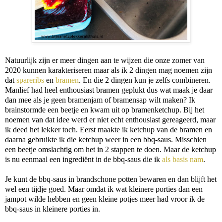
Natuurlijk zijn er meer dingen aan te wijzen die onze zomer van
2020 kunnen karakteriseren maar als ik 2 dingen mag noemen zijn
dat
spareribs
en
bramen
. En die 2 dingen kun je zelfs combineren.
Manlief had heel enthousiast bramen geplukt dus wat maak je daar
dan mee als je geen bramenjam of bramensap wilt maken? Ik
brainstormde een beetje en kwam uit op bramenketchup. Bij het
noemen van dat idee werd er niet echt enthousiast gereageerd, maar
ik deed het lekker toch. Eerst maakte ik ketchup van de bramen en
daarna gebruikte ik die ketchup weer in een bbq-saus. Misschien
een beetje omslachtig om het in 2 stappen te doen. Maar de ketchup
is nu eenmaal een ingrediënt in de bbq-saus die ik
als basis nam
.
Je kunt de bbq-saus in brandschone potten bewaren en dan blijft het
wel een tijdje goed. Maar omdat ik wat kleinere porties dan een
jampot wilde hebben en geen kleine potjes meer had vroor ik de
bbq-saus in kleinere porties in.