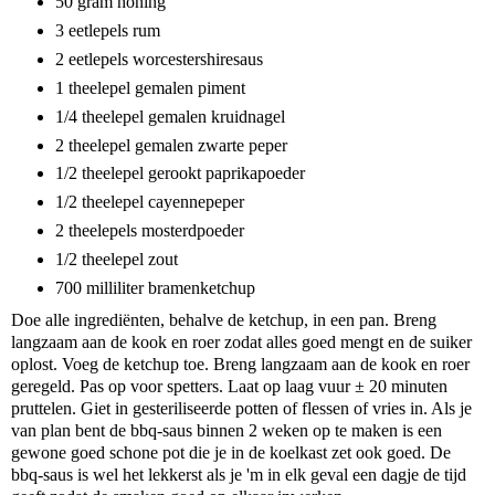
50 gram honing
3 eetlepels rum
2 eetlepels worcestershiresaus
1 theelepel gemalen piment
1/4 theelepel gemalen kruidnagel
2 theelepel gemalen zwarte peper
1/2 theelepel gerookt paprikapoeder
1/2 theelepel cayennepeper
2 theelepels mosterdpoeder
1/2 theelepel zout
700 milliliter bramenketchup
Doe alle ingrediënten, behalve de ketchup, in een pan. Breng
langzaam aan de kook en roer zodat alles goed mengt en de suiker
oplost. Voeg de ketchup toe. Breng langzaam aan de kook en roer
geregeld. Pas op voor spetters. Laat op laag vuur ± 20 minuten
pruttelen. Giet in gesteriliseerde potten of flessen of vries in. Als je
van plan bent de bbq-saus binnen 2 weken op te maken is een
gewone goed schone pot die je in de koelkast zet ook goed. De
bbq-saus is wel het lekkerst als je 'm in elk geval een dagje de tijd