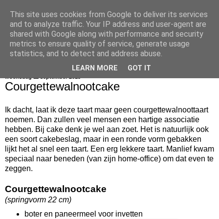
This site uses cookies from Google to deliver its services
bijna net zo lekker als thuis
and to analyze traffic. Your IP address and user-agent are
shared with Google along with performance and security
metrics to ensure quality of service, generate usage
statistics, and to detect and address abuse.
▼
LEARN MORE
GOT IT
woensdag 11 september 2013
Courgettewalnootcake
Ik dacht, laat ik deze taart maar geen courgettewalnoottaart
noemen. Dan zullen veel mensen een hartige associatie
hebben. Bij cake denk je wel aan zoet. Het is natuurlijk ook
een soort cakebeslag, maar in een ronde vorm gebakken
lijkt het al snel een taart. Een erg lekkere taart. Manlief kwam
speciaal naar beneden (van zijn home-office) om dat even te
zeggen.
Courgettewalnootcake
(springvorm 22 cm)
boter en paneermeel voor invetten