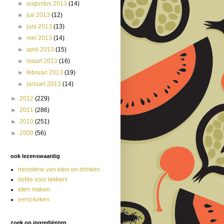
►
augustus 2013
(14)
►
juli 2013
(12)
►
juni 2013
(13)
►
mei 2013
(14)
►
april 2013
(15)
►
maart 2013
(16)
►
februari 2013
(19)
►
januari 2013
(14)
►
2012
(229)
►
2011
(286)
►
2010
(251)
►
2009
(56)
ook lezenswaardig
ministerie van eten en drinken
liefde voor lekkers
eten maken
eerst koken
zoek op ingrediënten