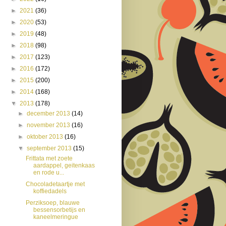
►
2021
(36)
►
2020
(53)
►
2019
(48)
►
2018
(98)
►
2017
(123)
►
2016
(172)
►
2015
(200)
►
2014
(168)
▼
2013
(178)
►
december 2013
(14)
►
november 2013
(16)
►
oktober 2013
(16)
▼
september 2013
(15)
Frittata met zoete
aardappel, geitenkaas
en rode u...
Chocoladetaartje met
koffiedadels
Perziksoep, blauwe
bessensorbetijs en
kaneelmeringue