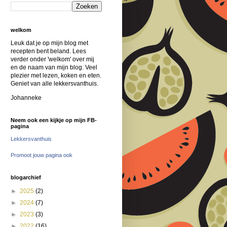
welkom
Leuk dat je op mijn blog met
recepten bent beland. Lees
verder onder 'welkom' over mij
en de naam van mijn blog. Veel
plezier met lezen, koken en eten.
Geniet van alle lekkersvanthuis.
Johanneke
Neem ook een kijkje op mijn FB-
pagina
Lekkersvanthuis
Promoot jouw pagina ook
blogarchief
►
2025
(2)
►
2024
(7)
►
2023
(3)
►
2022
(16)