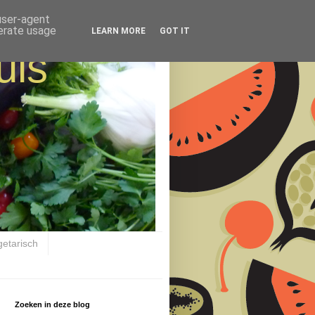
 user-agent
nerate usage
LEARN MORE
GOT IT
uis
getarisch
Zoeken in deze blog