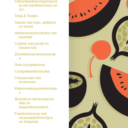
Citroenkardemompannacot
ta met aardbeiensaus en
roz...
Tokaj & Toetjes
Salade met mais, spitskool
en wortel
Abrikozenwalnootcake met
lavendel
Cobbler met perzik en
blauwe bes
Zwartebessenamandelcak
e
Gele courgettesoep
Courgettewalnootcake
Cheesecake met
bosbessen
Kikkererwtenpannenkoekje
s
Bloemkool met tomaat en
dille en
kappertjesmosterd...
Frambozensoep met
sinaasappelmeringue
en dragonijs