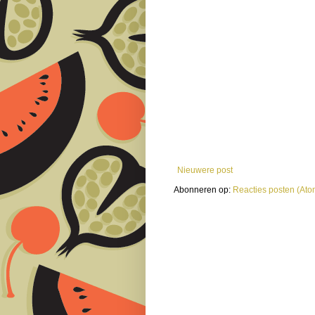
Nieuwere post
Abonneren op:
Reacties posten (Ato