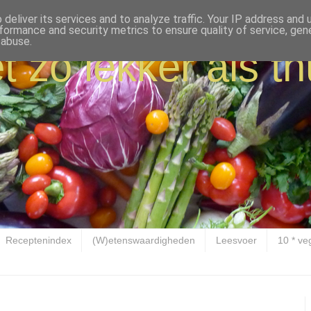
deliver its services and to analyze traffic. Your IP address and
formance and security metrics to ensure quality of service, ge
 abuse.
t zo lekker als th
Receptenindex
(W)etenswaardigheden
Leesvoer
10 * ve