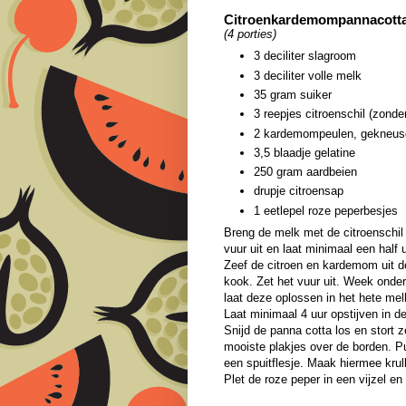
Citroenkardemompannacotta 
(4 porties)
3 deciliter slagroom
3 deciliter volle melk
35 gram suiker
3 reepjes citroenschil (zonder
2 kardemompeulen, gekneus
3,5 blaadje gelatine
250 gram aardbeien
drupje citroensap
1 eetlepel roze peperbesjes
Breng de melk met de citroenschil
vuur uit en laat minimaal een half
Zeef de citroen en kardemom uit 
kook. Zet het vuur uit. Week onder
laat deze oplossen in het hete me
Laat minimaal 4 uur opstijven in d
Snijd de panna cotta los en stort 
mooiste plakjes over de borden. Pu
een spuitflesje. Maak hiermee krul
Plet de roze peper in een vijzel e