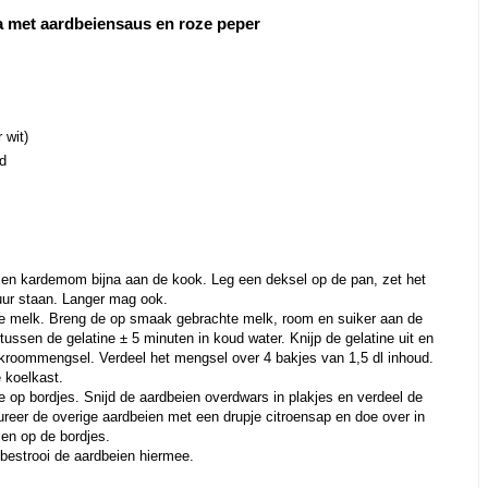
met aardbeiensaus en roze peper
 wit)
d
 en kardemom bijna aan de kook. Leg een deksel op de pan, zet het
 uur staan. Langer mag ook.
de melk. Breng de op smaak gebrachte melk, room en suiker aan de
tussen de gelatine ± 5 minuten in koud water. Knijp de gelatine uit en
lkroommengsel. Verdeel het mengsel over 4 bakjes van 1,5 dl inhoud.
e koelkast.
ze op bordjes. Snijd de aardbeien overdwars in plakjes en verdeel de
reer de overige aardbeien met een drupje citroensap en doe over in
len op de bordjes.
n bestrooi de aardbeien hiermee.