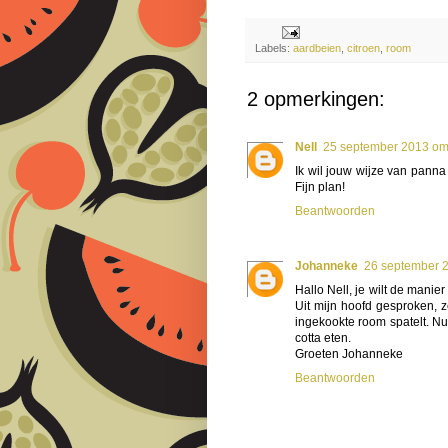
Labels:
aardbeien
,
citroen
,
room
2 opmerkingen:
Nell
25 september 2013 om
Ik wil jouw wijze van panna
Fijn plan!
Beantwoorden
Johanneke
26 september 
Hallo Nell, je wilt de manie
Uit mijn hoofd gesproken, ze
ingekookte room spatelt. N
cotta eten.
Groeten Johanneke
Beantwoorden