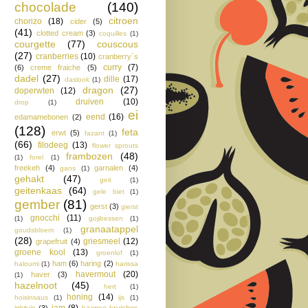
chocolade
(140)
citroen
chorizo
(18)
cider
(5)
(41)
clotted cream
(3)
coquilles
(1)
courgette
(77)
couscous
(27)
cranberries
(10)
cranberry´s
curry
(7)
(6)
creme fraiche
(5)
dadel
(27)
dille
(17)
daslook
(1)
dragon
(27)
doperwten
(12)
druiven
(10)
drop
(1)
ei
eend
(16)
edamamebonen
(2)
(128)
feta
erwt
(5)
fazant
(1)
(66)
filodeeg
(13)
flower sprouts
frambozen
(48)
(1)
forel
(1)
freekeh
(4)
garnalen
(4)
gans
(1)
gehakt
(47)
geit
(1)
geitenkaas
(64)
gele biet
(1)
gember
(81)
gerst
(3)
gierst
gnocchi
(11)
(1)
gojibessen
(1)
granaatappel
goudsbloem
(1)
(28)
griesmeel
(12)
grapefruit
(4)
groene kool
(13)
groenlof
(1)
ham
(6)
haring
(2)
haloumi
(1)
harissa
havermout
(20)
haver
(3)
(1)
hazelnoot
(45)
hert
(1)
honing
(14)
hoisinsaus
(1)
ijs
(1)
jam
(8)
inktvis
(3)
kaapse kruisbes