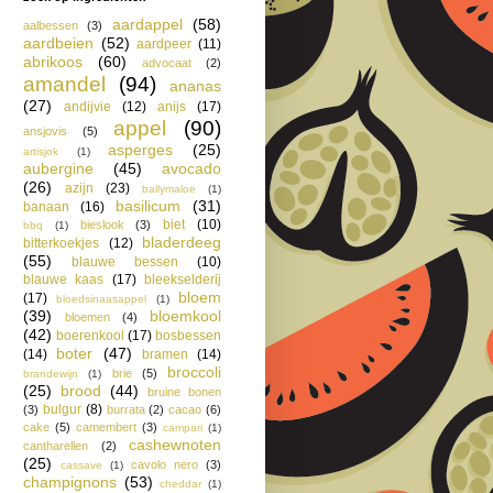
aardappel
(58)
aalbessen
(3)
aardbeien
(52)
aardpeer
(11)
abrikoos
(60)
advocaat
(2)
amandel
(94)
ananas
(27)
andijvie
(12)
anijs
(17)
appel
(90)
ansjovis
(5)
asperges
(25)
artisjok
(1)
aubergine
(45)
avocado
(26)
azijn
(23)
ballymaloe
(1)
basilicum
(31)
banaan
(16)
biet
(10)
bieslook
(3)
bbq
(1)
bladerdeeg
bitterkoekjes
(12)
(55)
blauwe bessen
(10)
blauwe kaas
(17)
bleekselderij
bloem
(17)
bloedsinaasappel
(1)
(39)
bloemkool
bloemen
(4)
(42)
boerenkool
(17)
bosbessen
boter
(47)
(14)
bramen
(14)
broccoli
brie
(5)
brandewijn
(1)
(25)
brood
(44)
bruine bonen
bulgur
(8)
(3)
burrata
(2)
cacao
(6)
cake
(5)
camembert
(3)
campari
(1)
cashewnoten
cantharellen
(2)
(25)
cavolo nero
(3)
cassave
(1)
champignons
(53)
cheddar
(1)