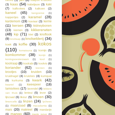
kaas
(54)
kaki
(3)
kabeljauw
(3)
(7)
kalfsvlees
(2)
kalkoen
(2)
kaneel
(45)
kangoeroe
(1)
karamel
(28)
kappertjes
(2)
kardemom
(19)
kerrie
kaviaar
(3)
kersen
(35)
(11)
kidneybonen
kikkererwten
(13)
kiemen
(3)
(48)
kip
(71)
knoflook
kiwi
(2)
knolselderij
(34)
(9)
knolraap
(1)
kokos
koffie
(30)
koek
(5)
(110)
komijn
(5)
komatsuna
(1)
komkommer
(38)
konijn
(1)
koningsoesterzwam
(1)
kool
(1)
koolraap
(8)
koolrabi
(5)
koolvis
(6)
koriander
(62)
krenten
(1)
krootjes
(10)
kruiden
(10)
kruidnagel
(4)
kruisbes
(4)
kumquat
kwark
(42)
(6)
kurkuma
(3)
kweepeer
(18)
kwartel
(1)
lamsvlees
(17)
lavendel
(4)
lekkers
lenteui
(5)
lever
(2)
van thuis
(1)
limoen
(30)
lijnzaad
(6)
likeur
(5)
linzen
(24)
limoncello
(1)
lychees
maanzaad
(8)
(1)
macadamia
(1)
mais
(20)
makreel
(9)
mandarijn
mango
(60)
(6)
maple syrup
(1)