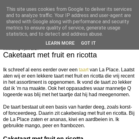
This site uses cookies from Google to deliver its services
bijna net zo lekker als thuis
and to analyze traffic. Your IP address and user-agent are
shared with Google along with performance and security
metrics to ensure quality of service, generate usage
statistics, and to detect and address abuse.
▼
LEARN MORE
GOT IT
woensdag 4 juni 2014
Caketaart met fruit en ricotta
Ik schreef al eens eerder over een
taart
van La Place. Laatst
aten wij er een lekkere taart met fruit en ricotta die vrij recent
in het assortiment is opgenomen. Ik vond de taart zo lekker
dat ik 'm na maakte. Ook het oppasadres waar mannetje Q
logeerde was blij met het taartje dat hij had meegenomen.
De taart bestaat uit een basis van harder deeg, zoals korst-
of fonceerdeeg. Daarin zit cakebeslag met fruit en ricotta. Bij
de La Place zaten er ananas, kiwi en aardbeien in. Ik
gebruikte mango, peer en frambozen.
Caketaart met fruit en ricotta