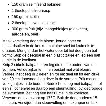
150 gram zelfrijzend bakmeel
1 theelepel citroenrasp
150 gram ricotta
2 theelepels vanilleextract
300 gram fruit (bijv. mangoblokjes (diepvries),
aardbeien, peer)
Maak korstdeeg door de bloem, koude boter en
basterdsuiker in de keukenmachine snel tot kruimels te
draaien. Meng er dan het water door tot het deeg een bal
vormt. Stop de deegbal in een plastic zakje en leg een half
uurtje in de koelkast.
Knip 2 cirkels bakpapier en leg die op de bodem van de
vormen. Vet de zijkanten in en bestuif met wat bloem.
Verdeel het deeg in 2 delen en rol elk deel uit tot een cirkel
van 20 cm doorsnee. Leg deze in de vormen. Prik met een
vork gaatjes in de bodem. Bedek het deeg met bakpapier of
een siliconenvel en daarop een steunvulling (bv. gedroogde
peulvruchten. Zet nog een half uurtje in de koelkast.
Verwarm de oven voor op 175C. Bak de deegbodems 15
minuten. Verwijder dan steunvulling en bakpapier en bak