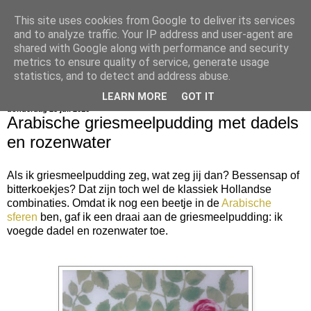
This site uses cookies from Google to deliver its services
bijna net zo lekker als thuis
and to analyze traffic. Your IP address and user-agent are
shared with Google along with performance and security
metrics to ensure quality of service, generate usage
statistics, and to detect and address abuse.
▼
LEARN MORE
GOT IT
donderdag 28 juli 2016
Arabische griesmeelpudding met dadels
en rozenwater
Als ik griesmeelpudding zeg, wat zeg jij dan? Bessensap of
bitterkoekjes? Dat zijn toch wel de klassiek Hollandse
combinaties. Omdat ik nog een beetje in de
Arabische
sferen
ben, gaf ik een draai aan de griesmeelpudding: ik
voegde dadel en rozenwater toe.