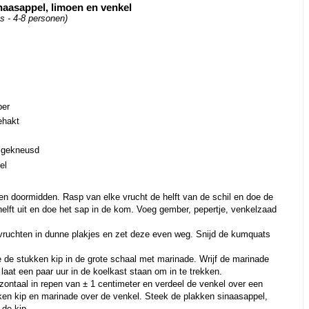
naasappel, limoen en venkel
is - 4-8 personen)
ber
ehakt
t gekneusd
el
oen doormidden. Rasp van elke vrucht de helft van de schil en doe de
elft uit en doe het sap in de kom. Voeg gember, pepertje, venkelzaad
usvruchten in dunne plakjes en zet deze even weg. Snijd de kumquats
e de stukken kip in de grote schaal met marinade. Wrijf de marinade
 laat een paar uur in de koelkast staan om in te trekken.
zontaal in repen van ± 1 centimeter en verdeel de venkel over een
ken kip en marinade over de venkel. Steek de plakken sinaasappel,
 de kip.