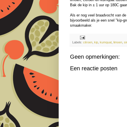
Bak de kip in ± 1 uur op 180C gaa
Als er nog veel braadvocht van de 
bijvoorbeeld als je een snel "kip-g
smaakmaker.
Labels:
citroen
,
kip
,
kumquat
,
limoen
,
si
Geen opmerkingen:
Een reactie posten