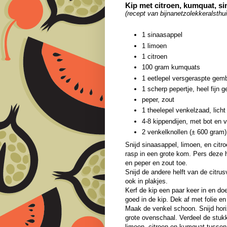
Kip met citroen, kumquat, si
(recept van bijnanetzolekkeralsthu
1 sinaasappel
1 limoen
1 citroen
100 gram kumquats
1 eetlepel versgeraspte gem
1 scherp pepertje, heel fijn g
peper, zout
1 theelepel venkelzaad, lich
4-8 kippendijen, met bot en v
2 venkelknollen (± 600 gram)
Snijd sinaasappel, limoen, en citr
rasp in een grote kom. Pers deze h
en peper en zout toe.
Snijd de andere helft van de citr
ook in plakjes.
Kerf de kip een paar keer in en do
goed in de kip. Dek af met folie en
Maak de venkel schoon. Snijd hori
grote ovenschaal. Verdeel de stuk
limoen, citroen en kumquat tussen