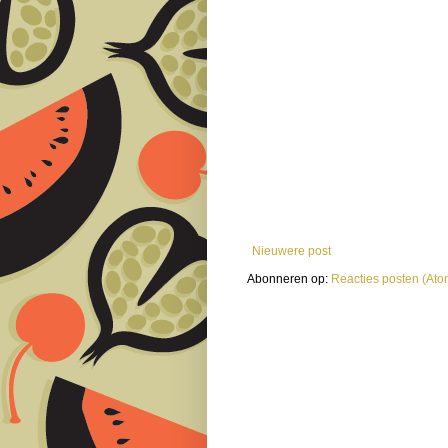
Nieuwere post
Abonneren op:
Reacties posten (Ato