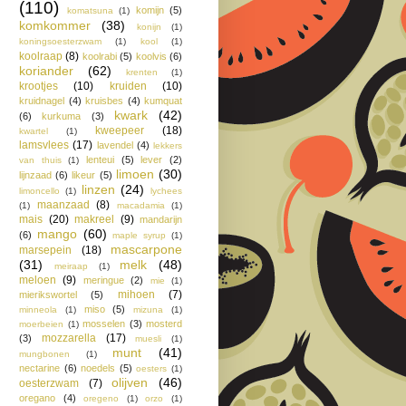
(110)
komijn
(5)
komatsuna
(1)
komkommer
(38)
konijn
(1)
koningsoesterzwam
(1)
kool
(1)
koolraap
(8)
koolrabi
(5)
koolvis
(6)
koriander
(62)
krenten
(1)
krootjes
(10)
kruiden
(10)
kruidnagel
(4)
kruisbes
(4)
kumquat
kwark
(42)
(6)
kurkuma
(3)
kweepeer
(18)
kwartel
(1)
lamsvlees
(17)
lavendel
(4)
lekkers
lenteui
(5)
lever
(2)
van thuis
(1)
limoen
(30)
lijnzaad
(6)
likeur
(5)
linzen
(24)
limoncello
(1)
lychees
maanzaad
(8)
(1)
macadamia
(1)
mais
(20)
makreel
(9)
mandarijn
mango
(60)
(6)
maple syrup
(1)
mascarpone
marsepein
(18)
(31)
melk
(48)
meiraap
(1)
meloen
(9)
meringue
(2)
mie
(1)
mihoen
(7)
mierikswortel
(5)
miso
(5)
minneola
(1)
mizuna
(1)
mosselen
(3)
mosterd
moerbeien
(1)
mozzarella
(17)
(3)
muesli
(1)
munt
(41)
mungbonen
(1)
nectarine
(6)
noedels
(5)
oesters
(1)
olijven
(46)
oesterzwam
(7)
oregano
(4)
oregeno
(1)
orzo
(1)