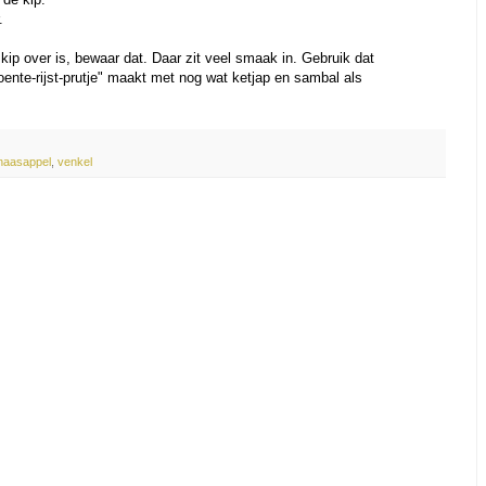
r.
kip over is, bewaar dat. Daar zit veel smaak in. Gebruik dat
roente-rijst-prutje" maakt met nog wat ketjap en sambal als
naasappel
,
venkel