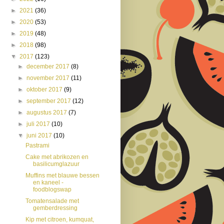
►
2021
(36)
►
2020
(53)
►
2019
(48)
►
2018
(98)
▼
2017
(123)
►
december 2017
(8)
►
november 2017
(11)
►
oktober 2017
(9)
►
september 2017
(12)
►
augustus 2017
(7)
►
juli 2017
(10)
▼
juni 2017
(10)
Pastrami
Cake met abrikozen en
basilicumglazuur
Muffins met blauwe bessen
en kaneel -
foodblogswap
Tomatensalade met
gemberdressing
Kip met citroen, kumquat,