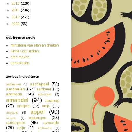
►
2012
(229)
►
2011
(286)
►
2010
(251)
►
2009
(56)
ook lezenswaardig
ministerie van eten en drinken
liefde voor lekkers
eten maken
eerst koken
zoek op ingrediënten
aardappel
(58)
aalbessen
(3)
aardbeien
(52)
aardpeer
(11)
abrikoos
(60)
advocaat
(2)
amandel
(94)
ananas
(27)
andijvie
(12)
anijs
(17)
appel
(90)
ansjovis
(5)
asperges
(25)
artisjok
(1)
aubergine
(45)
avocado
(26)
azijn
(23)
ballymaloe
(1)