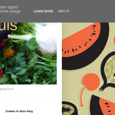
 user-agent
nerate usage
LEARN MORE
GOT IT
uis
getarisch
Zoeken in deze blog