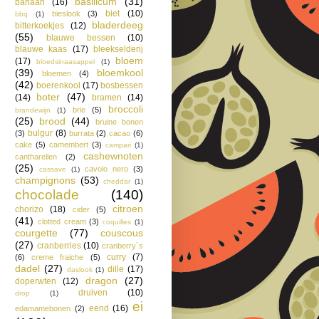
basilicum
(31)
banaan
(16)
biet
(10)
bieslook
(3)
bbq
(1)
bladerdeeg
bitterkoekjes
(12)
(55)
blauwe bessen
(10)
blauwe kaas
(17)
bleekselderij
bloem
(17)
bloedsinaasappel
(1)
(39)
bloemkool
bloemen
(4)
(42)
boerenkool
(17)
bosbessen
boter
(47)
(14)
bramen
(14)
broccoli
brie
(5)
brandewijn
(1)
(25)
brood
(44)
bruine bonen
bulgur
(8)
(3)
burrata
(2)
cacao
(6)
cake
(5)
camembert
(3)
campari
(1)
cashewnoten
cantharellen
(2)
(25)
cavolo nero
(3)
cassave
(1)
champignons
(53)
cheddar
(1)
chocolade
(140)
citroen
chorizo
(18)
cider
(5)
(41)
clotted cream
(3)
coquilles
(1)
courgette
(77)
couscous
(27)
cranberries
(10)
cranberry´s
curry
(7)
(6)
creme fraiche
(5)
dadel
(27)
dille
(17)
daslook
(1)
dragon
(27)
doperwten
(12)
druiven
(10)
drop
(1)
ei
eend
(16)
edamamebonen
(2)