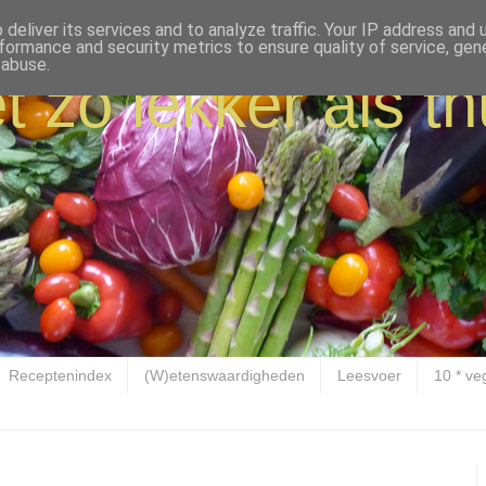
deliver its services and to analyze traffic. Your IP address and
formance and security metrics to ensure quality of service, ge
 abuse.
t zo lekker als th
Receptenindex
(W)etenswaardigheden
Leesvoer
10 * ve