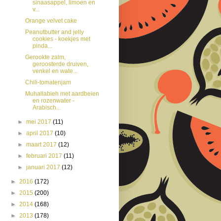
sinaasappel, limoen en
v...
Orange velvet cake
Peanutbutter and jelly
cookies - koekjes met
pinda...
Gerookte zalm,
geroosterde druiven,
venkel en wate...
Chili-tomatenjam
Muhallabieh met aardbeien
en rozenwater -
Arabisch...
►
mei 2017
(11)
►
april 2017
(10)
►
maart 2017
(12)
►
februari 2017
(11)
►
januari 2017
(12)
►
2016
(172)
►
2015
(200)
►
2014
(168)
►
2013
(178)