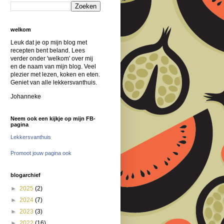
welkom
Leuk dat je op mijn blog met
recepten bent beland. Lees
verder onder 'welkom' over mij
en de naam van mijn blog. Veel
plezier met lezen, koken en eten.
Geniet van alle lekkersvanthuis.
Johanneke
Neem ook een kijkje op mijn FB-
pagina
Lekkersvanthuis
Promoot jouw pagina ook
blogarchief
►
2025
(2)
►
2024
(7)
►
2023
(3)
►
2022
(16)