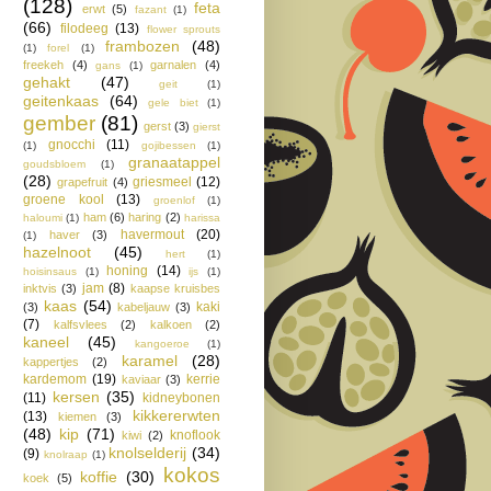
(128)
feta
erwt
(5)
fazant
(1)
(66)
filodeeg
(13)
flower sprouts
frambozen
(48)
(1)
forel
(1)
freekeh
(4)
garnalen
(4)
gans
(1)
gehakt
(47)
geit
(1)
geitenkaas
(64)
gele biet
(1)
gember
(81)
gerst
(3)
gierst
gnocchi
(11)
(1)
gojibessen
(1)
granaatappel
goudsbloem
(1)
(28)
griesmeel
(12)
grapefruit
(4)
groene kool
(13)
groenlof
(1)
ham
(6)
haring
(2)
haloumi
(1)
harissa
havermout
(20)
haver
(3)
(1)
hazelnoot
(45)
hert
(1)
honing
(14)
hoisinsaus
(1)
ijs
(1)
jam
(8)
inktvis
(3)
kaapse kruisbes
kaas
(54)
kaki
(3)
kabeljauw
(3)
(7)
kalfsvlees
(2)
kalkoen
(2)
kaneel
(45)
kangoeroe
(1)
karamel
(28)
kappertjes
(2)
kardemom
(19)
kerrie
kaviaar
(3)
kersen
(35)
(11)
kidneybonen
kikkererwten
(13)
kiemen
(3)
(48)
kip
(71)
knoflook
kiwi
(2)
knolselderij
(34)
(9)
knolraap
(1)
kokos
koffie
(30)
koek
(5)