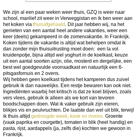
We zijn al een paar weken weer thuis, GZQ is weer naar
school, manlief zit weer in Verweggistan en ik ben weer aan
het koken via
thuisafgehaald
. Dit jaar hebben wij, na het
genieten van een aantal heel andere vakanties, weer een
keer (deels) gekampeerd in de zomervakantie. In Frankrijk.
Koken tijdens de vakantie is altijd wat behelpen omdat ik
dan zonder mijn thuisuitrusting moet doen: een la vol
kruidenpotje, bijna altijd wel yoghurt in de koelkast, keuze
uit een aantal soorten azijn, olie, mosterd en dergelijke, een
best wel goedgevulde voorraadkast en natuurlijk een 6-
pitsgasfornuis en 2 ovens.
Wij hebben geen koelkast tijdens het kamperen dus zuivel
gebruik ik dan nauwelijks. Een restje bewaren kan ook niet.
Ingrediënten waarbij het kritisch is dat ze koel blijven, zoals
vers vlees, gebruik ik alleen als we kort van tevoren
boodschappen doen. Wat ik vaker gebruik zijn eieren,
blikjes vis en peulvruchten. De laatste dan wel uit blik, terwijl
ik thuis altijd
gedroogde week, kook en invries.
Groente
(vaak paprika en courgette), tomaten in blik (heel handig) en
pasta, rijst, aardappels (ja, zelfs die) kochten we gewoon in
Frankrijk.