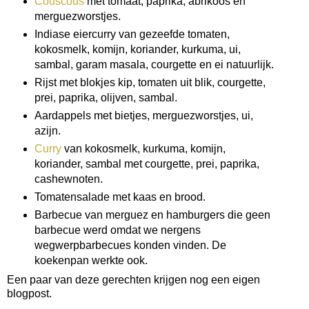
Couscous
met tomaat, paprika, abrikoos en
merguezworstjes.
Indiase eiercurry van gezeefde tomaten,
kokosmelk, komijn, koriander, kurkuma, ui,
sambal, garam masala, courgette en ei natuurlijk.
Rijst met blokjes kip, tomaten uit blik, courgette,
prei, paprika, olijven, sambal.
Aardappels met bietjes, merguezworstjes, ui,
azijn.
Curry
van kokosmelk, kurkuma, komijn,
koriander, sambal met courgette, prei, paprika,
cashewnoten.
Tomatensalade met kaas en brood.
Barbecue van merguez en hamburgers die geen
barbecue werd omdat we nergens
wegwerpbarbecues konden vinden. De
koekenpan werkte ook.
Een paar van deze gerechten krijgen nog een eigen
blogpost.